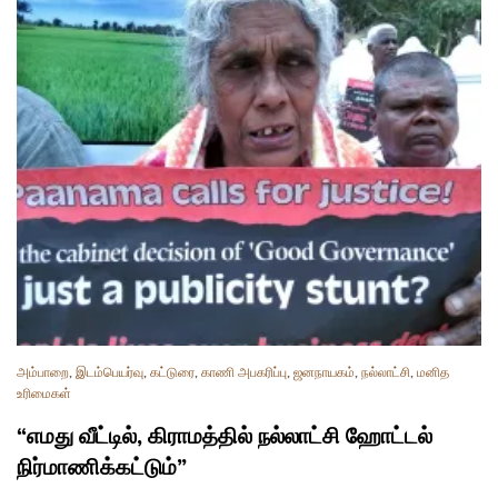
அம்பாறை
,
இடம்பெயர்வு
,
கட்டுரை
,
காணி அபகரிப்பு
,
ஜனநாயகம்
,
நல்லாட்சி
,
மனித
உரிமைகள்
“எமது வீட்டில், கிராமத்தில் நல்லாட்சி ஹோட்டல்
நிர்மாணிக்கட்டும்”