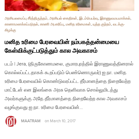
அரசியலமைப்பு சீர்த்திருத்தம்
,
அரசியல் கைதிகள்
,
இடம்பெயர்வு
,
இராணுவமயமாக்கல்
,
காணாமலாக்கப்படுதல்
,
காணி அபகரிப்பு
,
மனித உரிமைகள்
,
யுத்த குற்றம்
,
வடக்கு-
கிழக்கு
மனித உரிமை பேரவையின் நம்பகத்தன்மையை
கேள்விக்குட்படுத்தும் கால அவகாசம்
படம் | Jera, (திருகோணமலை, குமாரபுரத்தில் இராணுவத்தினரால்
கொல்லப்பட்டதாகக் கூறப்படும் பெண்ணொருவர்) ஐ.நா. மனித
உரிமை பேரவையில் கொண்டுவரப்பட்ட தீர்மானத்தை நிறைவேற்ற
மாட்டேன் என இலங்கை அரசு தெளிவாக சொல்லுமிடத்து
அவர்களுக்கு அதே தீர்மானத்தை நிறைவேற்ற கால அவகாசம்
வழங்குவது ஐ.நா. உரிமை பேரவையின்…
MAATRAM
on
March 10, 2017