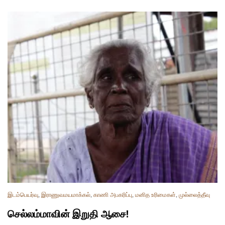
இடம்பெயர்வு
,
இராணுவமயமாக்கல்
,
காணி அபகரிப்பு
,
மனித உரிமைகள்
,
முல்லைத்தீவு
செல்லம்மாவின் இறுதி ஆசை!