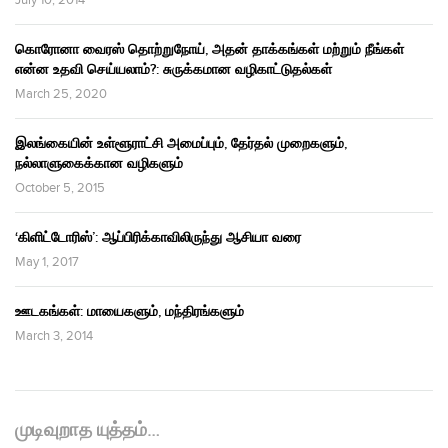
July 10, 2014
கொரோனா வைரஸ் தொற்றுநோய், அதன் தாக்கங்கள் மற்றும் நீங்கள்
என்ன உதவி செய்யலாம்?: சுருக்கமான வழிகாட்டுதல்கள்
March 25, 2020
இலங்கையின் உள்ளூராட்சி அமைப்பும், தேர்தல் முறைகளும்,
நல்லாளுகைக்கான வழிகளும்
October 5, 2015
‘கிளிட்டோரிஸ்’: ஆப்பிரிக்காவிலிருந்து ஆசியா வரை
May 1, 2017
ஊடகங்கள்: மாயைகளும், மந்திரங்களும்
March 3, 2014
முடிவுறாத யுத்தம்…