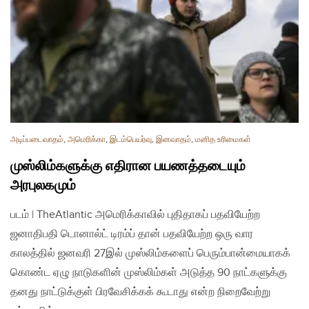
அடிப்படைவாதம்
,
அமெரிக்கா
,
இடம்பெயர்வு
,
இனவாதம்
,
மனித உரிமைகள்
முஸ்லிம்களுக்கு எதிரான பயணத்தடையும்
அரபுலகமும்
படம் | TheAtlantic அமெரிக்காவில் புதிதாகப் பதவியேற்ற
ஜனாதிபதி டொனால்ட் டிரம்ப் தான் பதவியேற்ற ஒரு வார
காலத்தில் ஜனவரி 27இல் முஸ்லிம்களைப் பெரும்பான்மையாகக்
கொண்ட ஏழு நாடுகளின் முஸ்லிம்கள் அடுத்த 90 நாட்களுக்கு
தனது நாட்டுக்குள் பிரவேசிக்கக் கூடாது என்ற நிறைவேற்று