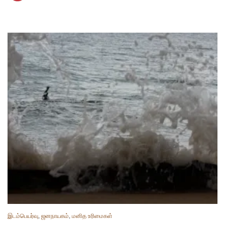
இடம்பெயர்வு
,
ஜனநாயகம்
,
மனித உரிமைகள்