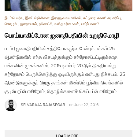
இடம்பெயர்வு
,
இனப் பிரச்சினை
,
இராணுவமயமாக்கல்
,
கட்டுரை
,
காணி அபகரிப்பு
,
கொழும்பு
,
ஜனநாயகம்
,
நல்லாட்சி
,
மனித உரிமைகள்
,
யாழ்ப்பாணம்
பொய்யாகிப்போன ஜனாதிபதியின் உறுதிமொழி
படம் | ஜனாதிபதியின் உத்தியோகபூர்வ பேஸ்புக் பக்கம் 25
ஆண்டுகளில் எந்த விசயத்துக்கும் சந்தோசப்பட்டிருக்காத
மக்களின் முகங்களில், 2015 டிசம்பர் 20ஆம் திகதியன்று
சந்தோசம் பெருக்கெடுத்து ஓடியிருக்கும் என்பது நிச்சயம். 25
ஆண்டுகளுக்குப் பிறகு தாங்கள் மீண்டும் பூர்வீக நிலங்களில்
குடியேறப்போகிறோம், தொழில்களைச் செய்யப்போகிறோம்…
SELVARAJA RAJASEGAR
on
June 22, 2016
LOAD MORE...