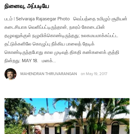
நினைவு, அப்படியே
படம் | Selvaraja Rajasegar Photo வெப்பத்தை உமிழும் சூரியன்
கடைசியாக‌ வெளிப்பட்டிருந்தான், நகரம் கோடையின்
தழுவலுக்குள் நழுவிக்கொண்டிருந்தது; உலகமயமாக்கப்பட்ட‌
தட்டுக்களிலே கொழுப்பு நீக்கிய பாலைத் தேடிக்
கொண்டிருந்தபோது கால முடிவுத் திகதி கண்களைக் குத்தி
நின்றது: MAY 18. மனக்…
MAHENDRAN THIRUVARANGAN
on
May 19, 2017