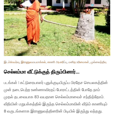
இடம்பெயர்வு
,
இராணுவமயமாக்கல்
,
காணி அபகரிப்பு
,
மனித உரிமைகள்
,
முல்லைத்தீவு
செல்லம்மா வீட்டுக்குத் திரும்பினார்…
படங்கள் | கட்டுரையாளர் புதுக்குடியிருப்ப பிரதேச செயலகத்தின்
முன் நடைபெற்ற உண்ணாவிரதப் போராட்டத்தின் போதே நாம்
முதல் தடவையாக 83 வயதான செல்லம்மாவைச் சந்தித்தோம்.
வீதியின் மறுபக்கத்தில் இருந்த செல்லம்மாவின் வீடும் காணியும்
8 வருடங்களாக இராணுவத்தினரின் பிடியில் இருந்து வந்தது.