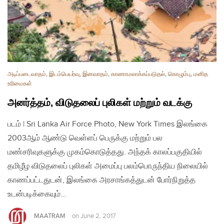
அடிப்படைவாதம்
,
இடம்பெயர்வு
,
இனவாதம்
,
காணாமலாக்கப்படுதல்
,
கொழும்பு
,
மனித
உரிமைகள்
அனர்த்தம், விடுதலைப் புலிகள் மற்றும் வடக்கு
படம் | Sri Lanka Air Force Photo, New York Times இலங்கை
2003ஆம் ஆண்டு வெள்ளப் பெருக்கு மற்றும் பல
மண்சரிவுகளுக்கு முகம்கொடுத்தது. அந்தக் காலப்பகுதியில்
தமிழீழ விடுதலைப் புலிகள் அமைப்பு பலம்பொருந்திய நிலையில்
காணப்பட்டதுடன், இலங்கை அரசாங்கத்துடன் போர்நிறுத்த
உடன்படிக்கையும்…
MAATRAM
on
June 2, 2017