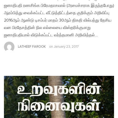
ஜனாதிபதி ரணசிங்க பிரேமதாசவால் (அமைச்சராக இருந்தபோது)
ஆரம்பித்து வைக்கப்பட்ட வீட்டுத்திட்டத்தை குறிக்கும் அறிவிப்பு
2016ஆம் ஆண்டு டிசம்பர் மாதம் 30ஆம் திகதி வில்பத்து தேசிய
வன பிரதேசத்தின் நில எல்லையை விஸ்தரிக்குமாறு
ஜனாதிபதியால் விடுக்கப்பட்ட வர்த்தமானி அறிவித்தல்…
LATHEEF FAROOK
on
January 23, 2017