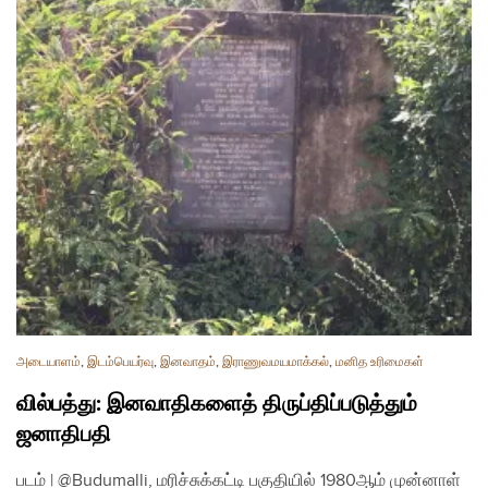
அடையாளம்
,
இடம்பெயர்வு
,
இனவாதம்
,
இராணுவமயமாக்கல்
,
மனித உரிமைகள்
வில்பத்து: இனவாதிகளைத் திருப்திப்படுத்தும்
ஜனாதிபதி
படம் | @Budumalli, மரிச்சுக்கட்டி பகுதியில் 1980ஆம் முன்னாள்