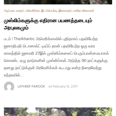
அடிப்படைவாதம்
,
அமெரிக்கா
,
இடம்பெயர்வு
,
இனவாதம்
,
மனித உரிமைகள்
முஸ்லிம்களுக்கு எதிரான பயணத்தடையும்
அரபுலகமும்
படம் | TheAtlantic அமெரிக்காவில் புதிதாகப் பதவியேற்ற
ஜனாதிபதி டொனால்ட் டிரம்ப் தான் பதவியேற்ற ஒரு வார
காலத்தில் ஜனவரி 27இல் முஸ்லிம்களைப் பெரும்பான்மையாகக்
கொண்ட ஏழு நாடுகளின் முஸ்லிம்கள் அடுத்த 90 நாட்களுக்கு
தனது நாட்டுக்குள் பிரவேசிக்கக் கூடாது என்ற நிறைவேற்று
உத்தரவில்…
LATHEEF FAROOK
on
February 13, 2017