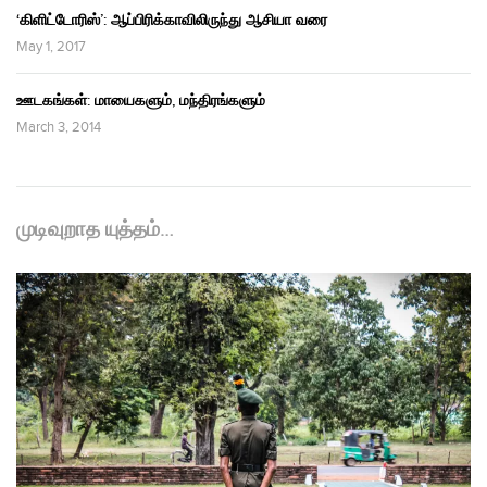
‘கிளிட்டோரிஸ்’: ஆப்பிரிக்காவிலிருந்து ஆசியா வரை
May 1, 2017
ஊடகங்கள்: மாயைகளும், மந்திரங்களும்
March 3, 2014
முடிவுறாத யுத்தம்…