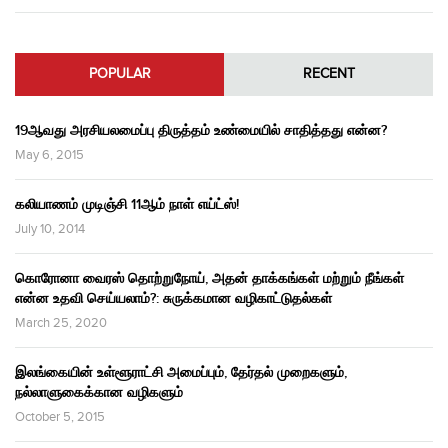
POPULAR
RECENT
19ஆவது அரசியலமைப்பு திருத்தம் உண்மையில் சாதித்தது என்ன?
May 6, 2015
கலியாணம் முடிஞ்சி 11ஆம் நாள் எய்ட்ஸ்!
July 10, 2014
கொரோனா வைரஸ் தொற்றுநோய், அதன் தாக்கங்கள் மற்றும் நீங்கள்
என்ன உதவி செய்யலாம்?: சுருக்கமான வழிகாட்டுதல்கள்
March 25, 2020
இலங்கையின் உள்ளூராட்சி அமைப்பும், தேர்தல் முறைகளும்,
நல்லாளுகைக்கான வழிகளும்
October 5, 2015