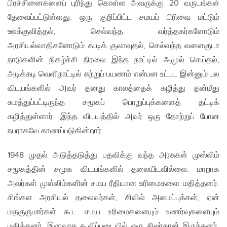
பிரச்சினைகளைப் புரிந்து கொள்ள அவருக்கு 20 வருடங்கள்
தேவைப்பட்டுள்ளது. ஒரு குறிப்பிட்ட சமயப் பிரிவை மட்டும்
ஊக்குவித்தல், செல்வந்த வர்த்தகர்களோடும்
அரசியல்வாதிகளோடும் கூடிக் குலாவுதல், செல்வந்த வளைகுடா
நாடுகளின் நிகழ்ச்சி நிரலை இந்த நாட்டில் அமுல் செய்தல்,
அடிக்கடி வெளிநாட்டில் சுற்றுப் பயணம் என்பன உட்பட இன்னும் பல
விடயங்களில் அவர் தனது காலத்தைக் கழித்து தன்மீது
சுமத்துப்பட்டிருந்த சமூகப் பொறுப்புக்களைத் தட்டிக்
கழித்துள்ளார். இந்த விடயத்தில் அவர் ஒரு தோற்றுப் போன
நபராகவே காணப்படுகின்றார்.
1948 முதல் அடுத்தடுத்து பதவிக்கு வந்த அரசுகள் முஸ்லிம்
சமூகத்தின் சமூக விடயங்களில் தலையிடவில்லை. மாறாக
அவர்கள் முஸ்லிம்களின் சமய ரீதியான உரிமைகளை மதித்தனர்.
சிங்கள அரசியல் தலைவர்கள், சிவில் அமைப்புக்கள், ஏன்
மதகுருமார்கள் கூட சமய உரிமைகளையும் உணர்வுகளையும்
மதித்தனர். இனவாத கூலிப்படையில் ஒரு சிலர்தான் இருந்தனர்.