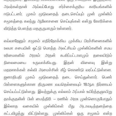
அவர்கள்தான் அவ்வப்போது சர்ச்சைக்குரிய காரியங்களில்
ஈடுபட்டனர். முகம் மூடுவதைத் தடைசெய்யும் முன் முஸ்லிம்
சமூகத்தை கலந்து ஆலோசனை செய்யுங்கள் என்று கோரிக்கை
விடுத்த பௌத்த மதகுருமாரும் உள்ளனர்.
எவ்வாறேனும் சமூகம் எதிர்நோக்கிய முக்கிய பிரச்சினைகளில்
உலமா சபையின் ஒட்டு மொத்த அலட்சியம் முஸ்லிம்களின் சமய
உரிமைகளில் அரசும் அதன் கூலிப்பட்டாளமும் தலையிடும்
நிலைமையை உருவாக்கியது. இதன் விளைவு இன்று
மதரஸாக்கள் கல்வி அமைச்சின் கீழ் கொண்டு வரப்பட்டுள்ளன.
ஜனாதிபதி முகம் மூடுவதைத் தடை செய்துள்ளார். பெண்
பிள்ளைகளுக்கான திருமண வயதெல்லையும் 18ஆக நிர்ணயம்
செய்யப்பட்டுள்ளது. இவற்றுக்கு எல்லாம் அப்பால் உயிர்த்தஞாயிறு
தாக்குதலின் பின் மைத்திரி – ரணில் அரசு முன்னொருபோதும்
இல்லாத வகையில் முஸ்லிம்கள் மீது அடாவடித்தனத்தை
கட்டவிழத்து விட்டுள்ளது. முஸ்லிம்கள் ஒரு சமூகம் என்ற