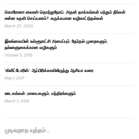
கொரோனா வைரஸ் தொற்றுநோய், அதன் தாக்கங்கள் மற்றும் நீங்கள்
என்ன உதவி செய்யலாம்?: சுருக்கமான வழிகாட்டுதல்கள்
March 25, 2020
இலங்கையின் உள்ளூராட்சி அமைப்பும், தேர்தல் முறைகளும்,
நல்லாளுகைக்கான வழிகளும்
October 5, 2015
‘கிளிட்டோரிஸ்’: ஆப்பிரிக்காவிலிருந்து ஆசியா வரை
May 1, 2017
ஊடகங்கள்: மாயைகளும், மந்திரங்களும்
March 3, 2014
முடிவுறாத யுத்தம்…