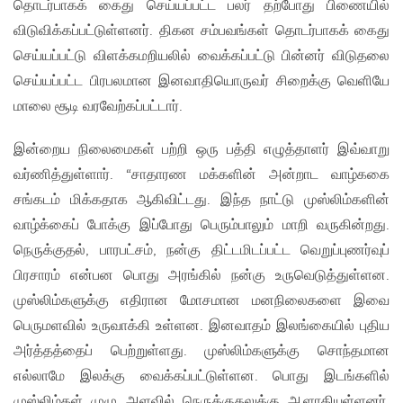
தொடர்பாகக் கைது செய்யப்பட்ட பலர் தற்போது பிணையில்
விடுவிக்கப்பட்டுள்ளனர். திகன சம்பவங்கள் தொடர்பாகக் கைது
செய்யப்பட்டு விளக்கமறியலில் வைக்கப்பட்டு பின்னர் விடுதலை
செய்யப்பட்ட பிரபலமான இனவாதியொருவர் சிறைக்கு வெளியே
மாலை சூடி வரவேற்கப்பட்டார்.
இன்றைய நிலைமைகள் பற்றி ஒரு பத்தி எழுத்தாளர் இவ்வாறு
வர்ணித்துள்ளார். “சாதாரண மக்களின் அன்றாட வாழ்ககை
சங்கடம் மிக்கதாக ஆகிவிட்டது. இந்த நாட்டு முஸ்லிம்களின்
வாழ்க்கைப் போக்கு இப்போது பெரும்பாலும் மாறி வருகின்றது.
நெருக்குதல், பாரபட்சம், நன்கு திட்டமிடப்பட்ட வெறுப்புணர்வுப்
பிரசாரம் என்பன பொது அரங்கில் நன்கு உருவெடுத்துள்ளன.
முஸ்லிம்களுக்கு எதிரான மோசமான மனநிலைகளை இவை
பெருமளவில் உருவாக்கி உள்ளன. இனவாதம் இலங்கையில் புதிய
அர்த்தத்தைப் பெற்றுள்ளது. முஸ்லிம்களுக்கு சொந்தமான
எல்லாமே இலக்கு வைக்கப்பட்டுள்ளன. பொது இடங்களில்
முஸ்லிம்கள் முழு அளவில் நெருக்குதலுக்கு ஆளாகியுள்ளனர்.