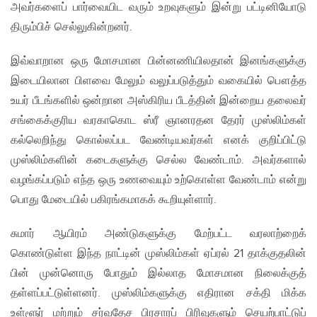
அவர்களைப் பார்வையிட வரும் உறவுகளும் இன்று பட்டினியோடு
திரும்பிச் செல்லுகின்றனர்.
இவ்வாறான ஒரு மோசமான பின்னணியில​தான் இனங்களுக்கு
இடையிலான பிளவை மேலும் வலுப்படுத்தும் வகையில் பௌத்த
உயர் பீடங்களில் ஒன்றான அஸ்கிரிய பீடத்தின் இன்றைய தலைவர்
சங்கைக்குரிய வரகாகொட ஸ்ரீ ஞானரதன தேரர் முஸ்லிம்கள்
கல்லெறிந்து கொல்லப்பட வேண்டியவர்கள் எனக் குறிப்பிட்டு
முஸ்லிம்களின் கடைகளுக்கு செல்ல வேண்டாம். அவர்களால்
வழங்கப்படும் எந்த ஒரு உணவையும் உற்கொள்ள வேண்டாம் என்று
பொது மேடையில் பகிரங்கமாகக் கூறியுள்ளார்.
சுமார் ஆயிரம் அண்டுகளுக்கு மேற்பட்ட வரலாற்றைக்
கொண்டுள்ள இந்த நாட்டின் முஸ்லிம்கள் ஏப்ரல் 21 தாக்குதலின்
பின் முன்னொரு போதும் இல்லாத மோசமான நிலைக்குத்
தள்ளப்பட்டுள்ளனர். முஸ்லிம்களுக்கு எதிரான சக்தி மிக்க
உள்ளூர் மற்றும் சர்வதேச பிரசாரப் பிரிவுகளும் செயற்பாட்டுப்