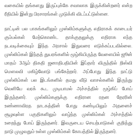
வகையில் தங்களது இருப்புக்கே சவாலாக இருக்கின்றனர் என்ற
ரீதியில் இன்று பிரசாரங்கள் முடுக்கி விடப்பட்டுள்ளன.
நாட்டின் பல பாகங்களிலும் முஸ்லிம்களுக்கு எதிராகக் காடையர்
கும்பல்கள் மேற்கொண்ட தாக்குதலுக்கு எதிராக எந்த
நடவடிக்கையும் இந்த அரசால் இதுவரை எடுக்கப்படவில்லை.
முஸ்லிம்கள் இந்தத் துயரங்களில் மூழ்கியிருந்த வேளையில் ஜூன்
மாதம் 3ஆம் திகதி ஜனாதிபதியின் இப்தார் விருந்தில் றிஸ்வி
மௌலவி மகிழ்வோடு பங்கேற்றார். அப்போது இந்த நாட்டு
முஸ்லிம்கள் பல இடங்களில் தமது வீடு வாசல்களில் இருந்து
வெளியே வரக் கூட முடியாமல் அச்சத்தில் மூழ்கிப் போய்
இருந்தனர். முஸ்லிம்களுக்கு எதிரான ரதன தேரரின்
உண்ணாவிரத நாடகத்தின் போது கண்டியிலும் அதனைச்
சூழவுள்ள பகுதிகளிலும் வாழ்ந்த முஸ்லிம்கள் அச்சத்தில்
உறைந்து போய் இருந்தனர். இவருடைய செயற்பாடுகள் குறித்து
நாடு முழுவதும் உள்ள முஸ்லிம்கள் கோபத்தில் இருந்தனர்.