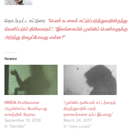
தொடர்புபட்ட கட்டுரை:
“பெண் உடலைக் கட்டுப்படுத்துவதிலிருந்து
வௌிப்படும் தீவிரவாதம்”
,
“இலங்கையில் முஸ்லிம் பெண்களுக்கு
அடுத்து நிகழப்போவது என்ன?”
Related
MMDA சிபாரிசுகளை
“முஸ்லிம் தனியாள் சட்டத்தைத்
அமுல்செய்ய வேண்டியது
திருத்துவதில் மதத்
காலத்தின் தேவை
தலைவர்களை நம்ப இயலாது”
September 13, 2018
March 24, 2017
In "Gender"
In "அடையாளம்"