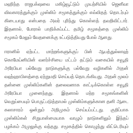
மஹிந்த ராஜபக்‌ஷவை மகிழ்வூட்டும் முயற்சியில் ஜெனீவா
விவகாரத்துக்கும் முஸ்லிம் சமூகத்துக்கும் எவ்விதத் தொடர்பும்
கிடையாது என்பதை அவர் புரிந்து கொள்ளத் தவறிவிட்டார்.
இதனால், போரால் பாதிக்கப்பட்ட தமிழ் சமூகத்தை முஸ்லிம்
சமூகம் மேலும் வேதனைக்கு உட்படுத்தியது போல் ஆனது.
ஈரானில் ஏற்பட்ட மாற்றங்களுக்குப் பின் ஆயத்துல்லாஹ்
கொமேய்னியின் வளர்ச்சியை மட்டம் தட்டும் வகையில் சவூதி
அரேபியா பல்வேறு நாடுகளுக்கு பல்வேறு வழிகளில் அதன்
வஹ்ஹாபிஸத்தை ஏற்றுமதி செய்யத் தொடங்கியது. அதன் மூலம்
தன்னை முஸ்லிம்களின் தலைவனாக காட்டிக்கொள்ள சவூதி
அரேபியா முனைந்தது. இதனால் மற்ற சமூகங்களின்
வெறுப்பையும் பொருட்படுத்தாமல் முஸ்லிம்களுக்கான தனி ஆடை
கலாசாரம் ஒன்றும் அறிமுகம் செய்யப்பட்டது. குறிப்பாக
முஸ்லிம்கள் சிறுபான்மையாக வாழும் நாடுகளிலும் இந்தப்
பழக்கம் அமுலுக்கு வந்தது. சமூகத்தில் கொழுந்து விட்டெரியும்