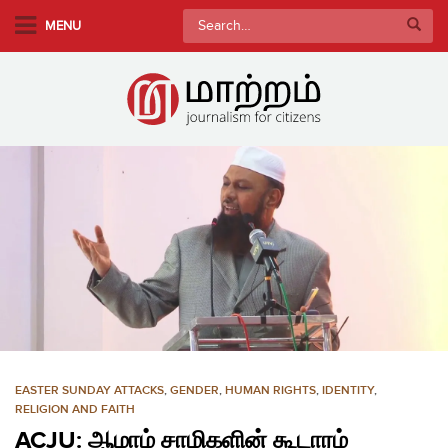
S
Search
MENU
k
for:
i
p
t
o
m
a
i
n
c
o
n
t
e
n
EASTER SUNDAY ATTACKS
,
GENDER
,
HUMAN RIGHTS
,
IDENTITY
,
t
RELIGION AND FAITH
ACJU: ஆமாம் சாமிகளின் கூடாரம்