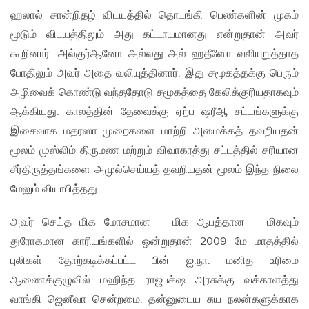
ஹலால் சான்றிதழ் விடயத்தில் தொடங்கி பெண்களின் முகம்
மூடும் விடயத்திலும் அது கட்டாயமானது என்றுதான் அவர்
கூறினார். அல்குர்ஆனோ அல்லது அல் ஹதீஸோ வலியுறுத்தாத
போதிலும் அவர் அதை வலியுத்தினார். இது சமூகத்தக்கு பெரும்
அழிவைக் கொண்டு வந்ததோடு சமூகத்தை கேலிக்குரியதாகவும்
ஆக்கியது. காலத்தின் தேவைக்கு ஏற்ப ஷரீஆ சட்டங்களுக்கு
இசைவாக மதரஸா முறைகளை மாற்றி அமைக்கத் தவறியதன்
மூலம் முஸ்லிம் திருமண மற்றும் விவாகரத்து சட்டத்தில் சரியான
சீர்திருத்தங்களை அமுல்செய்யத் தவறியதன் மூலம் இந்த நிலை
மேலும் வியாபித்தது.
அவர் செய்த மிக மோசமான – மிக ஆபத்தான – மிகவும்
துரோகமான காரியங்களில் ஒன்றுதான் 2009 மே மாதத்தில்
புலிகள் தோற்கடிக்கப்பட்ட பின் ஐ.நா. மனித உரிமை
ஆணைக்குழுவில் மஹிந்த ராஜபக்‌ஷ அரசுக்கு வக்காளத்து
வாங்கி ஜெனீவா சென்றமை. தன்னுடைய சுய நலன்களுக்காக