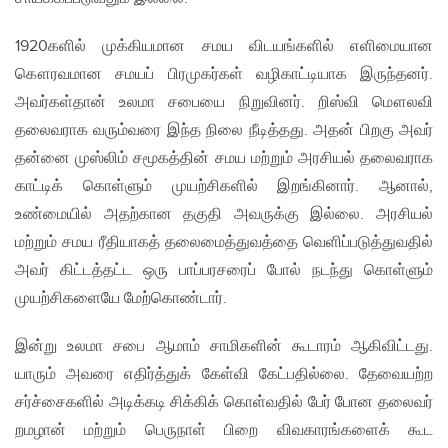
1920களில் முக்கியமான சமய விடயங்களில் எளிமையான
கௌரவமான சமயப் பிரமுகர்கள் வழிகாட்டியாக இருந்தனர்.
அவர்கள்தான் உலமா சபையை நிறுவினர். றிஸ்வி மௌலவி
தலைவராக வரும்வரை இந்த நிலை நீடித்தது. அதன் பிறகு அவர்
தன்னை முஸ்லிம் சமூகத்தின் சமய மற்றும் அரசியல் தலைவராக
காட்டிக் கொள்ளும் முயற்சிகளில் இறங்கினார். ஆனால்,
உண்மையில் அதற்கான தகுதி அவருக்கு இல்லை. அரசியல்
மற்றும் சமய ரீதியாகத் தலைமைத்துவத்தை வெளிப்படுத்துவதில்
அவர் கிட்டத்தட்ட ஒரு பாப்பரசரைப் போல் நடந்து கொள்ளும்
முயற்சிகளையே மேற்கொண்டார்.
இன்று உலமா சபை ஆமாம் சாமிகளின் கூடாரம் ஆகிவிட்டது.
யாரும் அவரை எதிர்த்துக் கேள்வி கேட்பதில்லை. தேவையற்ற
சர்ச்சைகளில் அடிக்கடி சிக்கிக் கொள்வதில் பேர் போன தலைவர்
றமழான் மற்றும் பெருநாள் பிறை விவகாரங்களைக் கூட