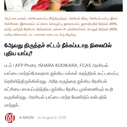
அடிப்படைவாதம்
,
அரசியலமைப்பு சீர்த்திருத்தம்
,
அரசியல் தீர்வு
,
அரசியல் யாப்பு
,
இனப்
பிரச்சினை
,
இனவாதம்
,
கட்டுரை
,
கொழும்பு
,
ஜனநாயகம்
,
ஜனாதிபதித் தேர்தல் 2015
,
தமிழ்
,
தமிழ்த் தேசியம்
,
தேர்தல்கள்
,
நல்லாட்சி
,
நல்லிணக்கம்
,
பொதுத் தேர்தல் 2015
,
மனித உரிமைகள்
,
வட மாகாண சபை
,
வடக்கு-கிழக்கு
6ஆவது திருத்தச் சட்டம் நீக்கப்படாத நிலையில்
புதிய யாப்பு?
படம் | AFP Photo, ISHARA KODIKARA, FCAS அரசியல்
யாப்பை மாற்றப்போவதாக ஐக்கிய மக்கள் சுதந்திரக் கூட்டமைப்பு
தெரிவித்திருக்கின்றது. அதே கருத்தை ஐக்கிய தேசியக்
கட்சியை மையப்படுத்திய ஐக்கிய தேசிய முன்னணியும் கூறி
வருகின்றது. அரசியல் யாப்பை மாற்ற வேண்டும் என்பதில்
மாற்றுக்…
A.NIXON
on
August 9, 2015