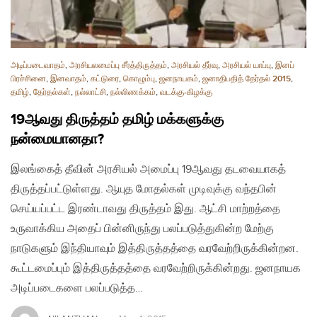
அடிப்படைவாதம்
,
அரசியலமைப்பு சீர்த்திருத்தம்
,
அரசியல் தீர்வு
,
அரசியல் யாப்பு
,
இனப்
பிரச்சினை
,
இனவாதம்
,
கட்டுரை
,
கொழும்பு
,
ஜனநாயகம்
,
ஜனாதிபதித் தேர்தல் 2015
,
தமிழ்
,
தேர்தல்கள்
,
நல்லாட்சி
,
நல்லிணக்கம்
,
வடக்கு-கிழக்கு
19ஆவது திருத்தம் தமிழ் மக்களுக்கு
நன்மையானதா?
இலங்கைத் தீவின் அரசியல் அமைப்பு 19ஆவது தடவையாகத்
திருத்தப்பட்டுள்ளது. ஆயுத மோதல்கள் முடிவுக்கு வந்தபின்
செய்யப்பட்ட இரண்டாவது திருத்தம் இது. ஆட்சி மாற்றத்தை
உருவாக்கிய அதைப் பின்னிருந்து பலப்படுத்துகின்ற மேற்கு
நாடுகளும் இந்தியாவும் இத்திருத்தத்தை வரவேற்றிருக்கின்றன.
கூட்டமைப்பும் இத்திருத்தத்தை வரவேற்றிருக்கின்றது. ஜனநாயக
அடிப்படைகளை பலப்படுத்த…