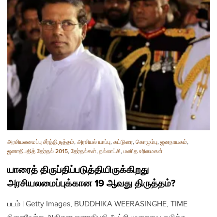
அரசியலமைப்பு சீர்த்திருத்தம்
,
அரசியல் யாப்பு
,
கட்டுரை
,
கொழும்பு
,
ஜனநாயகம்
,
ஜனாதிபதித் தேர்தல் 2015
,
தேர்தல்கள்
,
நல்லாட்சி
,
மனித உரிமைகள்
யாரைத் திருப்திப்படுத்தியிருக்கிறது
அரசியலமைப்புக்கான 19 ஆவது திருத்தம்?
படம் | Getty Images, BUDDHIKA WEERASINGHE, TIME