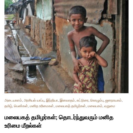
அடையாளம்
,
அரசியல் யாப்பு
,
இந்தியா
,
இனவாதம்
,
கட்டுரை
,
கொழும்பு
,
ஜனநாயகம்
,
தமிழ்
,
பெண்கள்
,
மனித உரிமைகள்
,
மலையகத் தமிழர்கள்
,
மலையகம்
,
வறுமை
மலையகத் தமிழர்கள்; தொடர்ந்துவரும் மனித
உரிமை மீறல்கள்