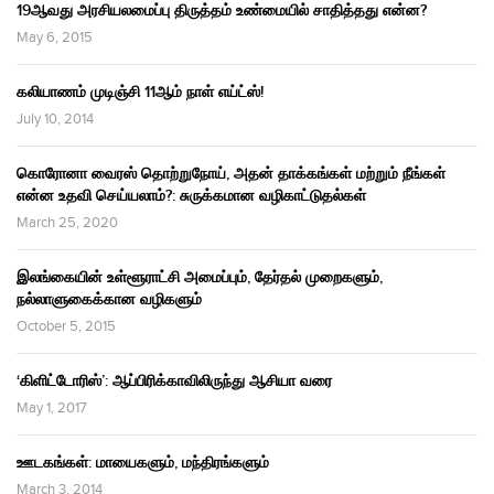
19ஆவது அரசியலமைப்பு திருத்தம் உண்மையில் சாதித்தது என்ன?
May 6, 2015
கலியாணம் முடிஞ்சி 11ஆம் நாள் எய்ட்ஸ்!
July 10, 2014
கொரோனா வைரஸ் தொற்றுநோய், அதன் தாக்கங்கள் மற்றும் நீங்கள்
என்ன உதவி செய்யலாம்?: சுருக்கமான வழிகாட்டுதல்கள்
March 25, 2020
இலங்கையின் உள்ளூராட்சி அமைப்பும், தேர்தல் முறைகளும்,
நல்லாளுகைக்கான வழிகளும்
October 5, 2015
‘கிளிட்டோரிஸ்’: ஆப்பிரிக்காவிலிருந்து ஆசியா வரை
May 1, 2017
ஊடகங்கள்: மாயைகளும், மந்திரங்களும்
March 3, 2014