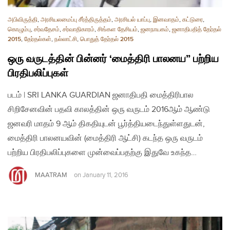
அபிவிருத்தி
,
அரசியலமைப்பு சீர்த்திருத்தம்
,
அரசியல் யாப்பு
,
இனவாதம்
,
கட்டுரை
,
கொழும்பு
,
சர்வதேசம்
,
சர்வாதிகாரம்
,
சிங்கள தேசியம்
,
ஜனநாயகம்
,
ஜனாதிபதித் தேர்தல்
2015
,
தேர்தல்கள்
,
நல்லாட்சி
,
பொதுத் தேர்தல் 2015
ஒரு வருடத்தின் பின்னர் ‘மைத்திரி பாலனய” பற்றிய
பிரதிபலிப்புகள்
படம் | SRI LANKA GUARDIAN ஜனாதிபதி மைத்திரிபால
சிறிசேனவின் பதவி காலத்தின் ஒரு வருடம் 2016ஆம் ஆண்டு
ஜனவரி மாதம் 9 ஆம் திகதியுடன் பூர்த்தியடைந்துள்ளதுடன்,
மைத்திரி பாலனயவின் (மைத்திரி ஆட்சி) கடந்த ஒரு வருடம்
பற்றிய பிரதிபலிப்புகளை முன்வைப்பதற்கு இதுவே உகந்த…
MAATRAM
on
January 11, 2016