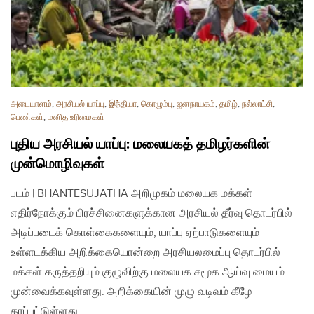
அடையாளம்
,
அரசியல் யாப்பு
,
இந்தியா
,
கொழும்பு
,
ஜனநாயகம்
,
தமிழ்
,
நல்லாட்சி
,
பெண்கள்
,
மனித உரிமைகள்
புதிய அரசியல் யாப்பு: மலையகத் தமிழர்களின்
முன்மொழிவுகள்
படம் | BHANTESUJATHA அறிமுகம் மலையக மக்கள்
எதிர்நோக்கும் பிரச்சினைகளுக்கான அரசியல் தீர்வு தொடர்பில்
அடிப்படைக் கொள்கைகளையும், யாப்பு ஏற்பாடுகளையும்
உள்ளடக்கிய அறிக்கையொன்றை அரசியலமைப்பு தொடர்பில்
மக்கள் கருத்தறியும் குழுவிற்கு மலையக சமூக ஆய்வு மையம்
முன்வைக்கவுள்ளது. அறிக்கையின் முழு வடிவம் கீழே
தரப்பட்டுள்ளது…