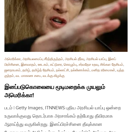
அமெரிக்கா
,
அரசியலமைப்பு சீர்த்திருத்தம்
,
அரசியல் தீர்வு
,
அரசியல் யாப்பு
,
இனப்
பிரச்சினை
,
இனவாதம்
,
ஊடகம்
,
கட்டுரை
,
கொழும்பு
,
சர்வதேச உறவு
,
சிங்கள தேசியம்
,
ஜனநாயகம்
,
தமிழ்
,
தமிழ்த் தேசியம்
,
நல்லாட்சி
,
நல்லிணக்கம்
,
மனித உரிமைகள்
,
யுத்த
குற்றம்
,
வட மாகாண சபை
,
வடக்கு-கிழக்கு
இனப்படுகொலையை மூடிமறைக்க முயலும்
அமெரிக்கா!
படம் | Getty Images, ITNNEWS புதிய அரசியல் யாப்பு ஒன்றை
உருவாக்குவது தொடர்பாக அரசாங்கம் தற்போது தீவிரமாக
ஆராய்ந்து வருகின்றது. இனப்பிரச்சினை தீவுக்கான