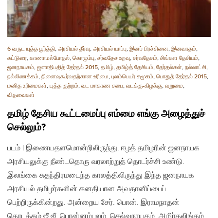
6 வருட யுத்த பூர்த்தி
,
அரசியல் தீர்வு
,
அரசியல் யாப்பு
,
இனப் பிரச்சினை
,
இனவாதம்
,
கட்டுரை
,
காணாமல்போதல்
,
கொழும்பு
,
சர்வதேச உறவு
,
சர்வதேசம்
,
சிங்கள தேசியம்
,
ஜனநாயகம்
,
ஜனாதிபதித் தேர்தல் 2015
,
தமிழ்
,
தமிழ்த் தேசியம்
,
தேர்தல்கள்
,
நல்லாட்சி
,
நல்லிணக்கம்
,
நினைவுகூர்வதற்கான உரிமை
,
புலம்பெயர் சமூகம்
,
பொதுத் தேர்தல் 2015
,
மனித உரிமைகள்
,
யுத்த குற்றம்
,
வட மாகாண சபை
,
வடக்கு-கிழக்கு
,
வறுமை
,
விதவைகள்
தமிழ் தேசிய கூட்டமைப்பு எம்மை எங்கு அழைத்துச்
செல்லும்?
படம் | இணையதளமொன்றிலிருந்து. ஈழத் தமிழரின் ஜனநாயக
அரசியலுக்கு நீண்டதொரு வரலாற்றுத் தொடர்ச்சி உண்டு.
இலங்கை சுதந்திரமடைந்த காலத்திலிருந்து இந்த ஜனநாயக
அரசியல் தமிழர்களின் கனதியான அவதானிப்பைப்
பெற்றிருக்கின்றது. அன்றைய சேர். பொன். இராமநாதன்
தொடக்கம் ஜீ.ஜீ. பொன்னம்பலம், செல்வநாயகம், அமிர்தலிங்கம்