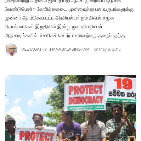
நிறைவேற்று அதிகார ஜனாதிபதி ஆட்சி முறையை ஒழிக்க
வேண்டுமென்ற கோரிக்கையை முன்வைத்து பல வருடங்களுக்கு
முன்னர் ஆரம்பிக்கப்பட்ட அரசியல் மற்றும் சிவில் சமூக
செயற்பாடுகள் இறுதியில் இன்று ஜனாதிபதியின்
அதிகாரங்களில் மிகமிகச் சொற்பமானவற்றை குறைப்பதற்கு…
VEERAGATHY THANABALASINGHAM
on
May 8, 2015