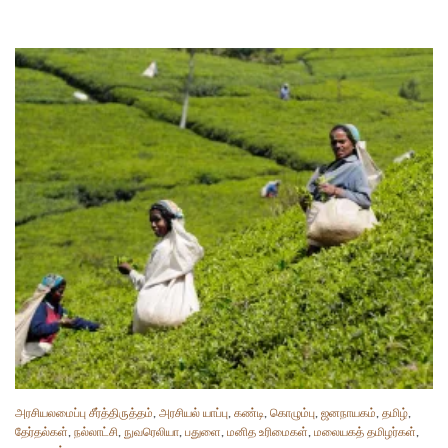
அரசியலமைப்பு சீர்த்திருத்தம்
,
அரசியல் யாப்பு
,
கண்டி
,
கொழும்பு
,
ஜனநாயகம்
,
தமிழ்
,
தேர்தல்கள்
,
நல்லாட்சி
,
நுவரெலியா
,
பதுளை
,
மனித உரிமைகள்
,
மலையகத் தமிழர்கள்
,