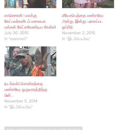
காணொளி | வாக்கு
மீரியாபெத்தை மண்சரிவு:
கேட்பவர்களிடம் மலையக
அன்று, இன்று; புகைப்பட
மக்கள் கேட்கவேண்டிய கேள்வி
ஒப்பீடு
July 30, 2015
November 2, 2015
In "கலாசாரம்"
In "இடம்பெயர்வு"
(படங்கள்) கொஸ்லந்தை
மண்சரிவு; ஒருவாரத்திற்கு
பின்…
November 5, 2014
In "இடம்பெயர்வு"
20TH AMENDMENT AND UP COUNTRY PEOPLE