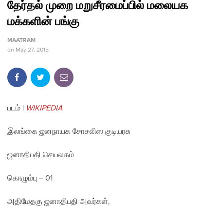
தேர்தல் முறை மறுசீரமைப்பில் மலையக
மக்களின் பங்கு
MAATRAM
on
May 27, 2015
படம் |
WIKIPEDIA
இலங்கை ஜனநாயக சோசலிஸ குடியரசு
ஜனாதிபதி செயலகம்
கொழும்பு – 01
அதிமேதகு ஜனாதிபதி அவர்கள்,