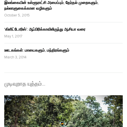
இலங்கையின் உள்ளூராட்சி அமைப்பும், தேர்தல் முறைகளும்,
நல்லாளுகைக்கான வழிகளும்
October 5, 2015
‘கிளிட்டோரிஸ்’: ஆப்பிரிக்காவிலிருந்து ஆசியா வரை
May 1, 2017
ஊடகங்கள்: மாயைகளும், மந்திரங்களும்
March 3, 2014
முடிவுறாத யுத்தம்…