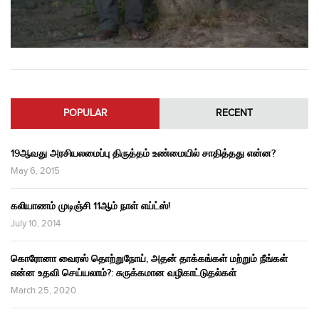
POPULAR
RECENT
19ஆவது அரசியலமைப்பு திருத்தம் உண்மையில் சாதித்தது என்ன?
May 6, 2015
கலியாணம் முடிஞ்சி 11ஆம் நாள் எய்ட்ஸ்!
July 10, 2014
கொரோனா வைரஸ் தொற்றுநோய், அதன் தாக்கங்கள் மற்றும் நீங்கள்
என்ன உதவி செய்யலாம்?: சுருக்கமான வழிகாட்டுதல்கள்
March 25, 2020