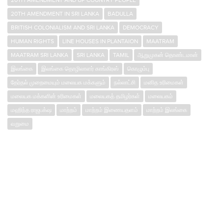
20TH AMENDMENT IN SRI LANKA
BADULLA
BRITISH COLONIALISM AND SRI LANKA
DEMOCRACY
HUMAN RIGHTS
LINE HOUSES IN PLANTAION
MAATRAM
MAATRAM SRI LANKA
SRI LANKA
TAMIL
ஆறுமுகன் தொண்டமான்
இலங்கை
இலங்கை தொழிலாளர் காங்கிரஸ்
கொழும்பு
தேர்தல் முறைமையும் மலையக மக்களும்
நல்லாட்சி
மனித உரிமைகள்
மலையக மக்களின் உரிமைகள்
மலையகத் தமிழர்கள்
மலையகம்
மஹிந்த ராஜபக்‌ஷ
மாற்றம்
மாற்றம் இணையதளம்
மாற்றம் இலங்கை
வறுமை