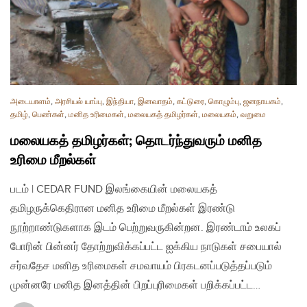
அடையாளம்
,
அரசியல் யாப்பு
,
இந்தியா
,
இனவாதம்
,
கட்டுரை
,
கொழும்பு
,
ஜனநாயகம்
,
தமிழ்
,
பெண்கள்
,
மனித உரிமைகள்
,
மலையகத் தமிழர்கள்
,
மலையகம்
,
வறுமை
மலையகத் தமிழர்கள்; தொடர்ந்துவரும் மனித
உரிமை மீறல்கள்
படம் | CEDAR FUND இலங்கையின் மலையகத்
தமிழருக்கெதிரான மனித உரிமை மீறல்கள் இரண்டு
நூற்றாண்டுகளாக இடம் பெற்றுவருகின்றன. இரண்டாம் உலகப்
போரின் பின்னர் தோற்றுவிக்கப்பட்ட ஐக்கிய நாடுகள் சபையால்
சர்வதேச மனித உரிமைகள் சமவாயம் பிரகடனப்படுத்தப்படும்
முன்னரே மனித இனத்தின் பிறப்புரிமைகள் பறிக்கப்பட்ட…