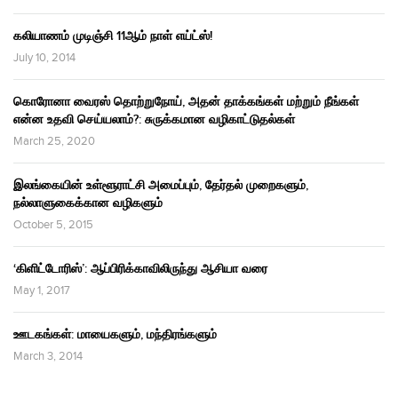
கலியாணம் முடிஞ்சி 11ஆம் நாள் எய்ட்ஸ்!
July 10, 2014
கொரோனா வைரஸ் தொற்றுநோய், அதன் தாக்கங்கள் மற்றும் நீங்கள்
என்ன உதவி செய்யலாம்?: சுருக்கமான வழிகாட்டுதல்கள்
March 25, 2020
இலங்கையின் உள்ளூராட்சி அமைப்பும், தேர்தல் முறைகளும்,
நல்லாளுகைக்கான வழிகளும்
October 5, 2015
‘கிளிட்டோரிஸ்’: ஆப்பிரிக்காவிலிருந்து ஆசியா வரை
May 1, 2017
ஊடகங்கள்: மாயைகளும், மந்திரங்களும்
March 3, 2014