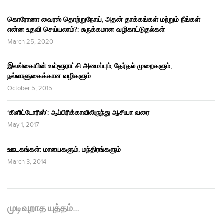
கொரோனா வைரஸ் தொற்றுநோய், அதன் தாக்கங்கள் மற்றும் நீங்கள்
என்ன உதவி செய்யலாம்?: சுருக்கமான வழிகாட்டுதல்கள்
March 25, 2020
இலங்கையின் உள்ளூராட்சி அமைப்பும், தேர்தல் முறைகளும்,
நல்லாளுகைக்கான வழிகளும்
October 5, 2015
‘கிளிட்டோரிஸ்’: ஆப்பிரிக்காவிலிருந்து ஆசியா வரை
May 1, 2017
ஊடகங்கள்: மாயைகளும், மந்திரங்களும்
March 3, 2014
முடிவுறாத யுத்தம்…