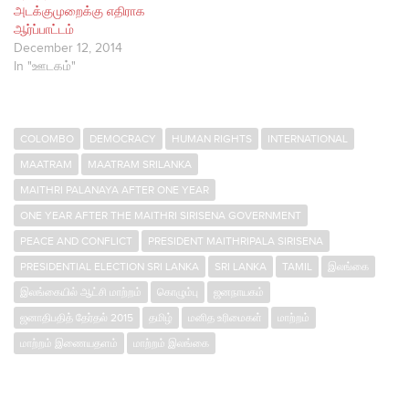
அடக்குமுறைக்கு எதிராக
ஆர்ப்பாட்டம்
December 12, 2014
In "ஊடகம்"
COLOMBO
DEMOCRACY
HUMAN RIGHTS
INTERNATIONAL
MAATRAM
MAATRAM SRILANKA
MAITHRI PALANAYA AFTER ONE YEAR
ONE YEAR AFTER THE MAITHRI SIRISENA GOVERNMENT
PEACE AND CONFLICT
PRESIDENT MAITHRIPALA SIRISENA
PRESIDENTIAL ELECTION SRI LANKA
SRI LANKA
TAMIL
இலங்கை
இலங்கையில் ஆட்சி மாற்றம்
கொழும்பு
ஜனநாயகம்
ஜனாதிபதித் தேர்தல் 2015
தமிழ்
மனித உரிமைகள்
மாற்றம்
மாற்றம் இணையதளம்
மாற்றம் இலங்கை