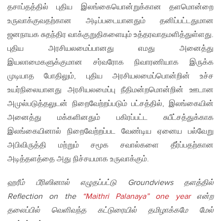
தசாப்தத்தில் புதிய இலங்கையொன்றுக்கான தளமொன்றை
உருவாக்குவதற்கான அடிப்படையானதும் தனிப்பட்டதுமான
ஜனநாயக சுதந்திர வாக்குறுதிகளையும் உத்தரவாதமளித்துள்ளது.
புதிய அரசியலமைப்பானது எமது அனைத்து
இயலாமைகளுக்குமான சர்வரோக நிவாரணியாக இருக்க
முடியாத போதிலும், புதிய அரசியலமைப்பொன்றின் உச்ச
உயர்நிலையானது அரசியலமைப்பு நீதிமன்றமொன்றின் ஊடான
அமுல்படுத்தலுடன் நிறைவேற்றப்படும் பட்சத்தில், இலங்கையின்
அனைத்து மக்களினதும் பகிரப்பட்ட சுபீட்சத்துக்காக
இலங்கையினால் நிறைவேற்றப்பட வேண்டிய ஏனைய பல்வேறு
அபிவிருத்தி மற்றும் சமூக சவால்களை தீர்ப்பதற்கான
அடித்தளத்தை அது நிச்சயமாக உருவாக்கும்.
ஹரீம் பீரிஸினால் எழுதப்பட்டு
Groundviews
தளத்தில்
Reflection on the
“Maithri Palanaya” one year
என்ற
தலைப்பில் வெளிவந்த கட்டுரையில் தமிழாக்கமே மேல்