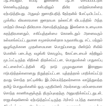
ஆட்சியிலும், எப்படி இலங்கை ஆட்சி செய்யப்பட்டுக்
கொண்டிருந்தது என்பதிலும் தீவிர மாற்றமொன்றை
ஏற்படுத்தியது. அதுவும் ஜனாதிபதித் தேர்தலில் போட்டியிடப்பட்ட
முக்கிய விவகாரமான ஜனநாயக நல்லாட்சி விடயத்தில் அந்த
மாற்றம் மிகவும் தீவிரமாக அமைந்திருந்தது. இலங்கை உடனடியாக
சுதந்திரமானதும், சகிப்புத்தன்மை கொண்டதும் அனைவரும்
உள்வாங்கப்பட்டதுமான சமூகமொன்றாக உருவாகியது. சட்ட மற்றும்
ஒழுங்குக்கான முதன்மையான பொறுப்பானது மீண்டும் சிவில்
பொலிஸ் படைக்கு வழங்கி கொழும்பு, கோட்டையைச் சுற்றிலும்
மூடப்பட்டிருந்த வீதிகள் திறக்கப்பட்டன, பொதுமக்கள் பாதுகாப்பு
கட்டளைச்சட்டத்தின் கீழ் நாடு முழுவதுமான இராணுவ
ஈடுபடுத்தல்களானது நிறுத்தப்பட்டன. யுத்தத்தால் பாதிக்கப்பட்டு
தமது சொந்த நாட்டிலியே இடம்பெயர்ந்தவர்களாக வாழ்ந்துவந்த
தமிழ் பொதுமக்களில் ஒரு பகுதியினர் அவர்களது பரம்பரையான
சொந்த காணிகளுக்குத் திரும்புவதற்கு அனுமதிக்கப்பட்டதுடன்,
ராஜபக்‌ஷவினால் ஏற்படுத்தப்பட்டிருந்த அச்சம் படர்ந்த கலாசாரம்