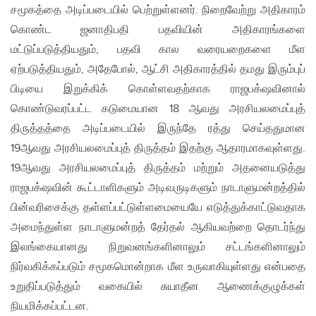
சமூகத்தை அடிப்படையில் பெற்றுள்ளனர். நிறைவேற்று அதிகாரம்
கொண்ட ஜனாதிபதி பதவியின் அதிகாரங்களை
மட்டுப்படுத்தியதும், பதவி கால வரையறைகளை மீள
ஏற்படுத்தியதும், அதேபோல், ஆட்சி அதிகாரத்தில் தமது இரும்புப்
பிடியை இறுக்கிக் கொள்ளவதற்காக ராஜபக்‌ஷவினால்
கொண்டுவரப்பட்ட கடுமையான 18 ஆவது அரசியலமைப்புத்
திருத்தத்தை அடிப்படையில் இருந்தே ரத்து செய்ததுமான
19ஆவது அரசியலமைப்புத் திருத்தம் இதற்கு ஆதாரமாகவுள்ளது.
19ஆவது அரசியலமைப்புத் திருத்தம் மற்றும் அதனையடுத்து
ராஜபக்‌ஷவின் கூட்டாளிகளும் அடிவருடிகளும் நாடாளுமன்றத்தில்
பின்வரிசைக்கு தள்ளப்பட்டுள்ளமையையே எடுத்துக்காட்டுவதாக
அமைந்துள்ள நாடாளுமன்றத் தேர்தல் ஆகியவற்றை தொடர்ந்து
இலங்கையானது நிறுவனங்களினாலும் சட்டங்களினாலும்
நிர்வகிக்கப்படும் சமூகமொன்றாக மீள உருவாகியுள்ளது என்பதை
உறுதிப்படுத்தும் வகையில் சுயாதீன ஆணைக்குழுக்கள்
நியமிக்கப்பட்டன.