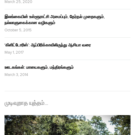
March 25, 2020
இலங்கையின் உள்ளூராட்சி அமைப்பும், தேர்தல் முறைகளும்,
நல்லாளுகைக்கான வழிகளும்
October 5, 2015
‘கிளிட்டோரிஸ்’: ஆப்பிரிக்காவிலிருந்து ஆசியா வரை
May 1, 2017
ஊடகங்கள்: மாயைகளும், மந்திரங்களும்
March 3, 2014
முடிவுறாத யுத்தம்…