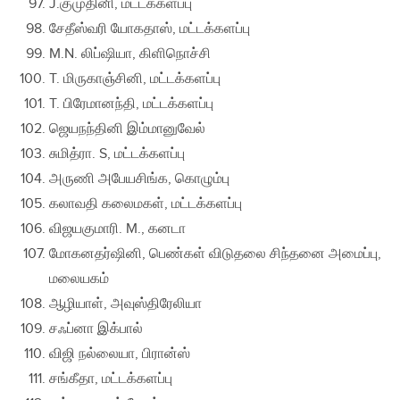
J.குமுதினி, மட்டக்களப்பு
சேதீஸ்வரி யோகதாஸ், மட்டக்களப்பு
M.N. லிப்ஷியா, கிளிநொச்சி
T. மிருகாஞ்சினி, மட்டக்களப்பு
T. பிரேமானந்தி, மட்டக்களப்பு
ஜெயநந்தினி இம்மானுவேல்
சுமித்ரா. S, மட்டக்களப்பு
அருணி அபேயசிங்க, கொழும்பு
கலாவதி கலைமகள், மட்டக்களப்பு
விஜயகுமாரி. M., கனடா
மோகனதர்ஷினி, பெண்கள் விடுதலை சிந்தனை அமைப்பு,
மலையகம்
ஆழியாள், அவுஸ்திரேலியா
சஃப்னா இக்பால்
விஜி நல்லையா, பிரான்ஸ்
சங்கீதா, மட்டக்களப்பு