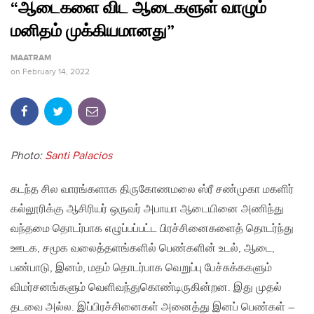
“ஆடைகளை விட ஆடைகளுள் வாழும்
மனிதம் முக்கியமானது”
MAATRAM
on
February 14, 2022
Photo:
Santi Palacios
கடந்த சில வாரங்களாக திருகோணமலை ஸ்ரீ சண்முகா மகளிர்
கல்லூரிக்கு ஆசிரியர் ஒருவர் அபாயா ஆடையினை அணிந்து
வந்தமை தொடர்பாக எழுப்பப்பட்ட பிரச்சினைகளைத் தொடர்ந்து
ஊடக, சமூக வலைத்தளங்களில் பெண்களின் உடல், ஆடை,
பண்பாடு, இனம், மதம் தொடர்பாக வெறுப்பு பேச்சுக்ககளும்
விமர்சனங்களும் வெளிவந்துகொண்டிருகின்றன. இது முதல்
தடவை அல்ல. இப்பிரச்சினைகள் அனைத்து இனப் பெண்கள் –