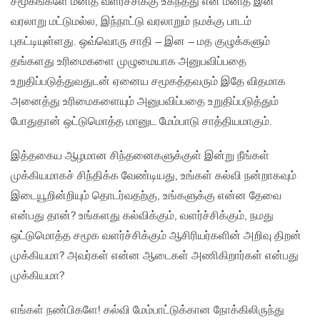
சமூகங்களே மனித வளர்ச்சிக்கு உகந்தது என மனித இன
வரலாறு மட்டுமல்ல, இந்நாட்டு வரலாறும் நமக்கு பாடம்
புகட்டியுள்ளது. ஒவ்வொரு சாதி – இன – மத குழுக்களும்
தங்களது உரிமைகளை முழுமையாக அனுபவிப்பதை
உறுதிப்படுத்துவதுடன் ஏனைய சமூகத்தவரும் இதே விதமாக
அனைத்து உரிமைகளையும் அனுபவிப்பதை உறுதிப்படுத்தும்
போதுதான் ஒட்டுமொத்த மானுட மேம்பாடு சாத்தியமாகும்.
இத்தகைய ஆழமான சிந்தனைகளுக்குள் இன்று நீங்கள்
முக்கியமாகச் சிந்திக்க வேண்டியது, உங்கள் கல்வி நன்றாகவும்
இடையூறின்றியும் தொடர்வதற்கு, உங்களுக்கு என்ன தேவை
என்பது தான்? உங்களது கல்விக்கும், வளர்ச்சிக்கும், நமது
ஒட்டுமொத்த சமூக வளர்ச்சிக்கும் ஆசிரியர்களின் அறிவு திறன்
முக்கியமா? அவர்கள் என்ன ஆடைகள் அணிகிறார்கள் என்பது
முக்கியமா?
எங்கள் நண்பிகளே! கல்வி மேம்பாட்டுக்கான நோக்கிலிருந்து