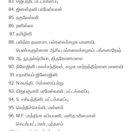
ஜெயந்தி, மட்டக்களப்பு
ஜினன்தனி பரமேஸ்வரன்
நகுலேஸ்வரி
றனிஸ்லா
தமிழினி
பவித்ரா தவராசா, பல்கலைக்கழக மாணவி,
பெண்களுக்கான ஆசிய பல்கலைக்கழகம், பங்களாதேஷ்
ஆ. நூருல்ஷ்மியா, திருகோணமலை
நிரோஜினி பாலச்சந்திரன், சமூக மாற்றத்திற்கான மாணவி
சதாசிவம் ஜினோஜினி
N.சுமந்தி, அக்கரைப்பற்று
விஜயகுமாரி பரமேஸ்வரன், மட்டக்களப்பு
S. சசியந்தினி, மட்டக்களப்பு
வெற்றிச்செல்வி, மன்னார்
M.F. பாத்திமா சுபியாணி, மனித உரிமைகள்
செயற்பாட்டாளர், புத்தளம்