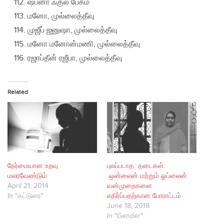
ஷப்னா ஃகுல் பேகம்
மனோ, முல்லைத்தீவு
முஜீப் ஜனுஷா, முல்லைத்தீவு
மனோ மனோன்மணி, முல்லைத்தீவு
ரஜாப்தீன் ரஜீபா, முல்லைத்தீவு
Related
நேர்மையான உறவு
புலப்படாத தடைகள்:
மலரவேண்டும்
ஒன்லைன் மற்றும் ஓப்லைன்
April 21, 2014
வன்முறைகளை
In "கட்டுரை"
எதிர்ப்பதற்கான போராட்டம்
June 18, 2018
In "Gender"