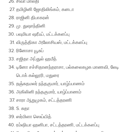
சிவா மாலதி
தமிழினி ஜோதிலிங்கம், கனடா
ராஜினி திபாகரன்
மு. துஷாந்தினி
பவுமியா ஷரீஃப், மட்டக்களப்பு
விருத்திகா அலோசியஸ், மட்டக்களப்பு
ரினோசா யூசுப்
சஜிதா அப்துல் ஹமீத்
டினோ சச்சிதானந்தராசா, பல்கலைகழக மாணவி, லேடி
டொக் கல்லூரி, மதுரை
றஞ்சுதமலர் நந்தகுமார், யாழ்ப்பாணம்
அகிலினி நந்தகுமார், யாழ்ப்பாணம்
சாரா ஆறுமுகம், சட்டத்தரணி
S. சுதா
ஸர்மிளா ஸெய்யித்
ரம்ஷியா ஹனிபா, சட்டத்தரணி, மட்டக்களப்பு