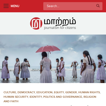
S
Search
MENU
k
for:
i
p
t
o
m
a
i
n
c
o
n
t
e
n
CULTURE
,
DEMOCRACY
,
EDUCATION
,
EQUITY
,
GENDER
,
HUMAN RIGHTS
,
t
HUMAN SECURITY
,
IDENTITY
,
POLITICS AND GOVERNANCE
,
RELIGION
AND FAITH