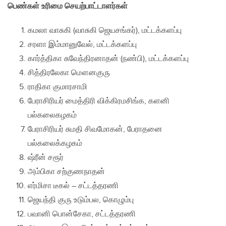
பெண்கள் உரிமை செயற்பாட்டாளர்கள்
கமலா வாசுகி (வாசுகி ஜெயசங்கர்), மட்டக்களப்பு
சரளா இம்மானுவேல், மட்டக்களப்பு
கார்த்திகா சுவேந்திரனாதன் (நண்பி), மட்டக்களப்பு
சித்திரலேகா மௌனகுரு
ராதிகா குமாரசாமி
பேராசிரியர் மைத்திரி விக்கிரமசிங்க, களனி
பல்கலைகழகம்
பேராசிரியர் சுமதி சிவமோகன், பேராதனை
பல்கலைக்கழகம்
ஷ்ரீன் சரூர்
அம்பிகா சற்குணநாதன்
எர்மிசா டீகல் – சட்டத்தரணி
ஜெயந்தி குரு உடும்பல, கொழும்பு
பவானி பொன்சேகா, சட்டத்தரணி