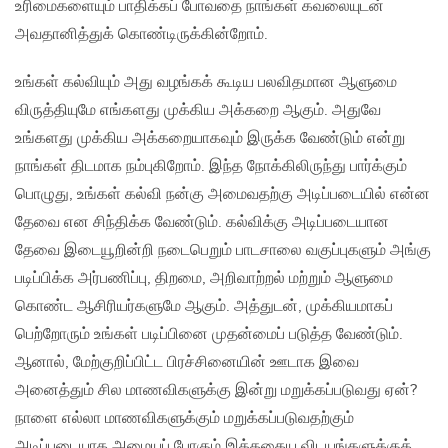
உரிமைகளையும் பாதிக்கப் போவதை நாங்கள் கவலையுடன்
அவதானித்துக் கொண்டிருக்கின்றோம்.
உங்கள் கல்வியும் அது வழங்கக் கூடிய பலவிதமான ஆளுமை
விருத்தியுமே எங்களது முக்கிய அக்கறை ஆகும். அதுவே
உங்களது முக்கிய அக்கறையாகவும் இருக்க வேண்டும் என்று
நாங்கள் திடமாக நம்புகிறோம். இந்த நோக்கிலிருந்து பார்க்கும்
பொழுது, உங்கள் கல்வி நன்கு அமைவதற்கு அடிப்படையில் என்ன
தேவை என சிந்திக்க வேண்டும். கல்விக்கு அடிப்படையான
தேவை இடையூறின்றி நடைபெறும் பாடசாலை வகுப்புகளும் அங்கு
படிப்பிக்க அர்பணிப்பு, திறமை, அறிவாற்றல் மற்றும் ஆளுமை
கொண்ட ஆசிரியர்களுமே ஆகும். அத்துடன், முக்கியமாகப்
பெற்றோரும் உங்கள் படிப்பினை முதன்மைப் படுத்த வேண்டும்.
ஆனால், மேற்குறிப்பிட்ட பிரச்சினையின் ஊடாக இவை
அனைத்தும் சில மாணவிகளுக்கு இன்று மறுக்கப்படுவது ஏன்?
நாளை எல்லா மாணவிகளுக்கும் மறுக்கப்படுவதற்கும்
அடிப்படையாக அமையப் போகும் இத்தகைய விடயங்களுக்குக்