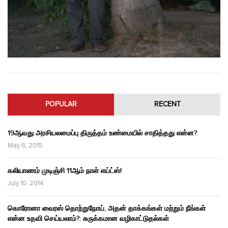
POPULAR
RECENT
19ஆவது அரசியலமைப்பு திருத்தம் உண்மையில் சாதித்தது என்ன?
May 6, 2015
கலியாணம் முடிஞ்சி 11ஆம் நாள் எய்ட்ஸ்!
July 10, 2014
கொரோனா வைரஸ் தொற்றுநோய், அதன் தாக்கங்கள் மற்றும் நீங்கள்
என்ன உதவி செய்யலாம்?: சுருக்கமான வழிகாட்டுதல்கள்