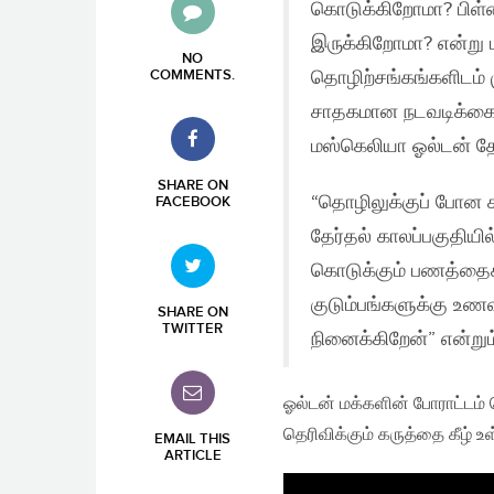
கொடுக்கிறோமா? பிள்
இருக்கிறோமா? என்று ப
NO
தொழிற்சங்கங்களிடம் ம
COMMENTS
.
சாதகமான நடவடிக்கையு
மஸ்கெலியா ஓல்டன் த
SHARE ON
“தொழிலுக்குப் போன கா
FACEBOOK
தேர்தல் காலப்பகுதியி
கொடுக்கும் பணத்தைக
குடும்பங்களுக்கு உ
SHARE ON
TWITTER
நினைக்கிறேன்” என்றும்
ஓல்டன் மக்களின் போராட்டம்
தெரிவிக்கும் கருத்தை கீழ் உள
EMAIL THIS
ARTICLE