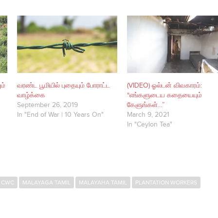
ம்
வரண்ட பூமியில் புதையும் போராட்ட
(VIDEO) ஓல்டன் விவகாரம்:
வாழ்க்கை
“எங்களுடைய கதையையும்
September 26, 2019
கேளுங்கள்…”
In "End of War | 10 Years On"
March 9, 2021
In "Ceylon Tea"
CWC
MALAYAGA TAMIL
MALAYAHA TAMIL
PLANTATION WORKERS