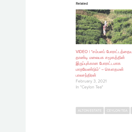
Related
VIDEO | “சம்பளப் போராட்டத்தையு
தாண்டி மலையக சமூகத்தின்
இருப்புக்கான போராட்டமாக
மாறவேண்டும்” – கௌதமன்
பாலசந்திரன்
February 3, 2021
In "Ceylon Tea"
ALTON ESTATE
CEYLON TEA