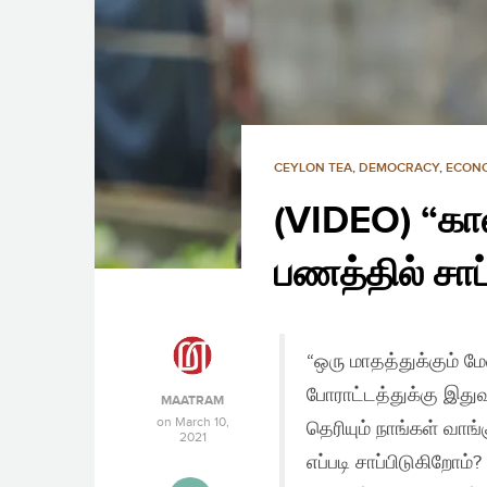
CEYLON TEA
,
DEMOCRACY
,
ECON
(VIDEO) “கா
பணத்தில் சாப
“ஒரு மாதத்துக்கும் ம
போராட்டத்துக்கு இதுவ
MAATRAM
on
March 10,
தெரியும் நாங்கள் வாங்
2021
எப்படி சாப்பிடுகிறோம