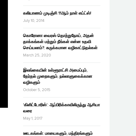
கலியாணம் முடிஞ்சி 11ஆம் நாள் எய்ட்ஸ்!
July 10, 2014
கொரோனா வைரஸ் தொற்றுநோய், அதன்
தாக்கங்கள் மற்றும் நீங்கள் என்ன உதவி
செய்யலாம்?: சுருக்கமான வழிகாட்டுதல்கள்
March 25, 2020
இலங்கையின் உள்ளூராட்சி அமைப்பும்,
தேர்தல் முறைகளும், நல்லாளுகைக்கான
வழிகளும்
October 5, 2015
‘கிளிட்டோரிஸ்’: ஆப்பிரிக்காவிலிருந்து ஆசியா
வரை
May 1, 2017
ஊடகங்கள்: மாயைகளும், மந்திரங்களும்