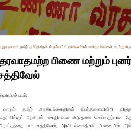
ு
,
ஜனநாயகம்
,
தமிழ்
,
தமிழ்த் தேசியம்
,
நல்லாட்சி
,
நல்லிணக்கம்
,
மனித உரிமைகள்
,
வடக்கு-கிழ
த்தரவாதமற்ற பிணை மற்றும் புனர
சத்திவேல்
(மொபைல் படம்)
 வாடும் தமிழ் அரசியல்கைதிகள் நிபந்தனையின்றி விடு
 தெரிவிக்கும் அரசியல் கைதிகளை விடுதலை செய்வதற்கான த
ருட்தந்தை மா. சத்திவேல், அரசியல்கைதிகள் பிணையில் அல