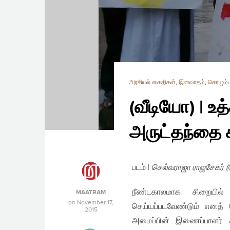
அரசியல் கைதிகள்
,
இனவாதம்
,
கொழும்ப
(வீடியோ) | உ
அருட்தந்தை 
படம் |
செல்வராஜா ராஜசேகர் 
நீண்டகாலமாக சிறையில்
MAATRAM
on
November 17,
செய்யப்படவேண்டும் எனத்
2015
அமைப்பின் இணைப்பாளர் அ