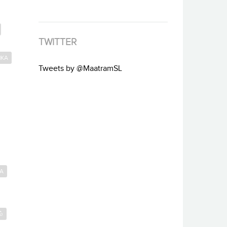
TWITTER
NKA
Tweets by @MaatramSL
NA
்