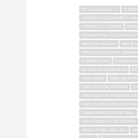
100 நாள் வேலைத்திட்டம்
13 AME
DOMESTIC ACCOUNTABILITY MEC
FORMER LTTE CARDERS
HUMA
INTERNATIONAL ACCOUNTABILIT
MAATRAM SRILANKA
MAY 18 2
OPPOSITION LEADER R. SAMPAN
R. SAMPANTHAN
R. SAMPANTH
SANTASILAN KADIRGAMAR
SRI
TAMIL EALAM
TAMIL NATIONAL
TAMIL POLITICAL PRISONER
TA
TAMIL POLITICAL PRISONERS A
TAMIL POLITICAL PRISONERS A
THIMBU PRINCIPLES AND TAMIL
TWO-NATIONS IN ONE COUNTRY
UNHRC ON SRI LANKA 2015
UN