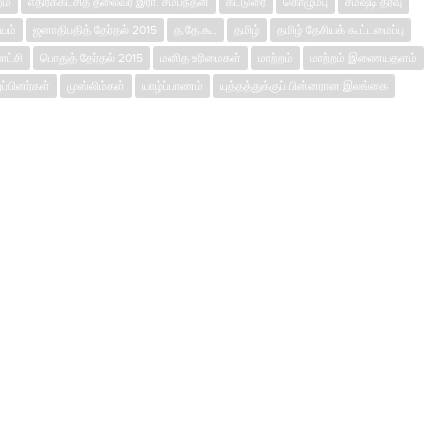
ம்
எதிர்க்கட்சித் தலைவர் இரா. சம்பந்தன்
கட்டுரை
கொழும்பு
சமஷ்டி தீர்வு
யம்
ஜனாதிபதித் தேர்தல் 2015
த.தே.கூ.
தமிழ்
தமிழ் தேசியக் கூட்டமைப்பு
ாட்சி
பொதுத் தேர்தல் 2015
மனித உரிமைகள்
மாற்றம்
மாற்றம் இணையதளம்
ுப்பினர்கள்
முஸ்லிம்கள்
யாழ்ப்பாணம்
யுத்தத்துக்குப் பின்னரான இலங்கை