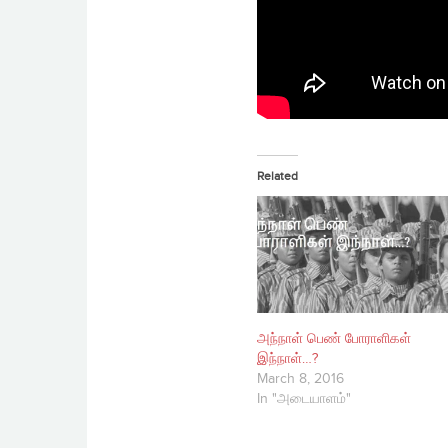
Related
அந்நாள் பெண் போராளிகள்
இந்நாள்…?
March 8, 2016
In "அடையாளம்"