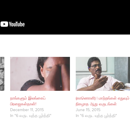
நாங்களும் இலங்கைப்
(காணொளி) | மாற்றங்கள் எதுவும்
பிரஜைகள்தான்!
நிகழாத ஆறு வருடங்கள்
December 11, 2015
June 15, 2015
In "6 வருட யுத்த பூர்த்தி"
In "6 வருட யுத்த பூர்த்தி"