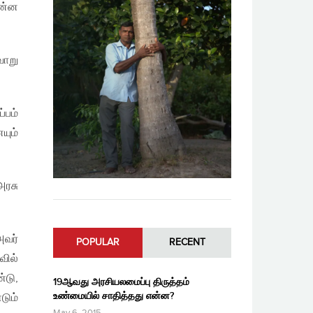
என்ன
வாறு
பம்
யும்
அரசு
அவர்
POPULAR
RECENT
வில்
்டு,
19ஆவது அரசியலமைப்பு திருத்தம்
உண்மையில் சாதித்தது என்ன?
டும்
May 6, 2015