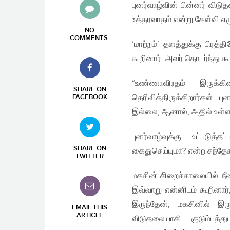
புனர்வாழ்வின் பின்னர் விடு
உத்தரவாதம் என்று கேள்வி எழுப
NO
COMMENTS
.
‘மாற்றம்’ தளத்துக்கு பிர
கூறினார். அவர் தொடர்ந்து க
“உண்ணாவிரதம் இருக்கி
SHARE ON
தெரிவித்திருக்கிறார்கள். ப
FACEBOOK
இல்லை, ஆனால், அதில் உள்
புனர்வாழ்வுக்கு உட்படுத
SHARE ON
கைதுசெய்யுமா? என்ற சந்தேகம
TWITTER
மகசின் சிறைச்சாலையில் நீ
இவ்வாறு என்னிடம் கூறினார்,
இருந்தேன், மகசினில் இரு
EMAIL THIS
ARTICLE
விடுதலையாகி குடும்பத்த