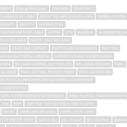
NDMENT
13ஆவது சீர்த்திருத்தம்
COLOMBO
DEMOCRACY
HANISM IN SRI LANKA
END OF THE WAR 2009 SRI LANKA
FEDERAL SYSTEM
N RIGHTS
IDENTITY
INTERNATIONAL
Y MECHANISM IN SRI LANKA
JAFFNA
LTTE
MAATRAM
MAATRAM SRI LA
009 IN SRI LANKA
NORTH - EAST SRI LANKA
THAN
PEACE AND CONFLICT
POLITICS AND GOVERNANCE
POST WAR
AN AND MAITHRIPALA SIRISENA
SAMPANTHAN AND WIGNESHWARAN
 LANKA
SRI LANKA GENERAL ELECTION 2015
SRI LANKAN MUSLIMS
TAMIL
 ALLIANCE
TAMIL NATIONAL PEOPLE'S FRONT
TAMIL NATIONALISM
MIL POLITICAL PRISONERS AND MAITHRIPALA GOVERNMENT
ND R.SAMPANTHAN
ND RANIL WICKRAMASINGHE GOVERNMENT
TAMIL POLITICAL PRISONERS AND T
TNA
TNPF
TNPF FOR ‘TWO-NATIONS IN ONE COUNTRY’
UNHRC
UNHRC AND SRI LANKA
UNHRC ON SRI LANKA
P FOR UNITARY STATE
அரசியல் தீர்வு
ஆர். சம்பந்தன்
இனப் பிரச்சினை
இனவாதம