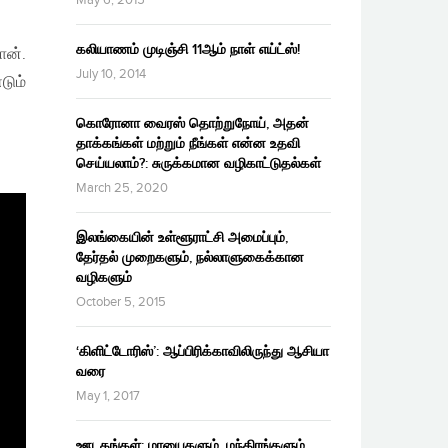
கலியாணம் முடிஞ்சி 11ஆம் நாள் எய்ட்ஸ்!
ான்.
July 10, 2014
டும்
கொரோனா வைரஸ் தொற்றுநோய், அதன்
தாக்கங்கள் மற்றும் நீங்கள் என்ன உதவி
செய்யலாம்?: சுருக்கமான வழிகாட்டுதல்கள்
March 25, 2020
இலங்கையின் உள்ளூராட்சி அமைப்பும்,
தேர்தல் முறைகளும், நல்லாளுகைக்கான
வழிகளும்
October 5, 2015
‘கிளிட்டோரிஸ்’: ஆப்பிரிக்காவிலிருந்து ஆசியா
வரை
May 1, 2017
ஊடகங்கள்: மாயைகளும், மந்திரங்களும்