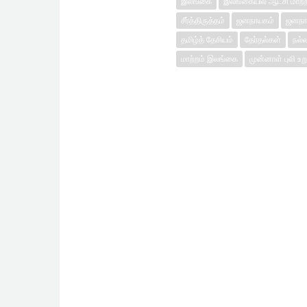
இலங்கை
இலங்கையில் ஆட்சி மாற்ற
சீர்த்திருத்தம்
ஜனநாயகம்
ஜனநா
தமிழ்த் தேசியம்
தேர்தல்கள்
நல்ல
மாற்றம் இலங்கை
முன்னாள் புலி உற