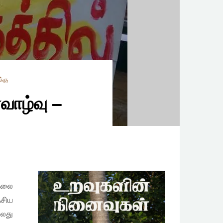
க்கு
்வாழ்வு –
தலை
ேசிய
்லது