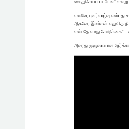
கைதுசெய்யப்பட்டேன்” என்று.
எனவே, புனர்வாழ்வு என்பது
ஆகவே, இவர்கள் எதுவித நிப
என்பதே எமது கோரிக்கை” – எ
அவரது முழுமையான நேர்க்