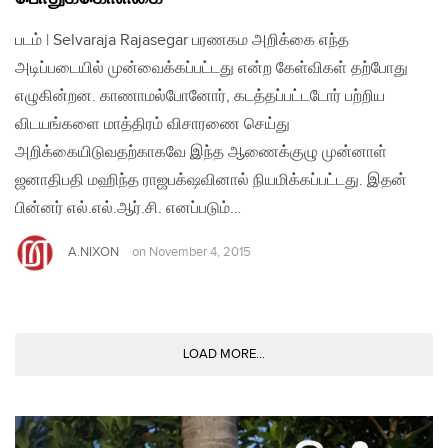
படம் | Selvaraja Rajasegar பரணகம அறிக்கை எந்த
அடிப்படையில் முன்வைக்கப்பட்டது என்ற கேள்விகள் தற்போது
எழுகின்றன. காணாமல்போனோர், கடத்தப்பட்டடோர் பற்றிய
விடயங்களை மாத்திரம் விசாரணை செய்து
அறிக்கையிடுவதற்காகவே இந்த ஆணைக்குழு முன்னாள்
ஜனாதிபதி மஹிந்த ராஜபக்‌ஷவினால் நியமிக்கப்பட்டது. இதன்
பின்னர் எல்.எல்.ஆர்.சி. எனப்படும்…
A.NIXON
on
November 4, 2015
LOAD MORE...