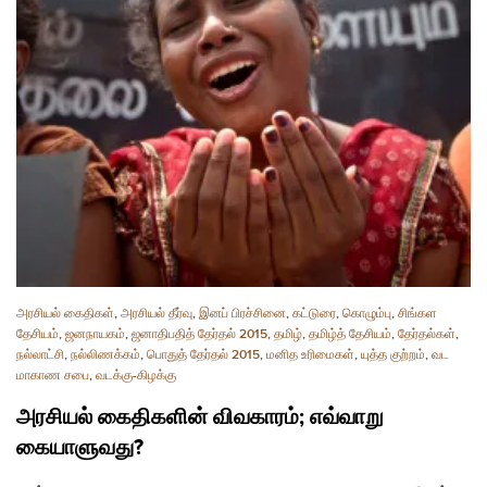
அரசியல் கைதிகள்
,
அரசியல் தீர்வு
,
இனப் பிரச்சினை
,
கட்டுரை
,
கொழும்பு
,
சிங்கள
தேசியம்
,
ஜனநாயகம்
,
ஜனாதிபதித் தேர்தல் 2015
,
தமிழ்
,
தமிழ்த் தேசியம்
,
தேர்தல்கள்
,
நல்லாட்சி
,
நல்லிணக்கம்
,
பொதுத் தேர்தல் 2015
,
மனித உரிமைகள்
,
யுத்த குற்றம்
,
வட
மாகாண சபை
,
வடக்கு-கிழக்கு
அரசியல் கைதிகளின் விவகாரம்; எவ்வாறு
கையாளுவது?