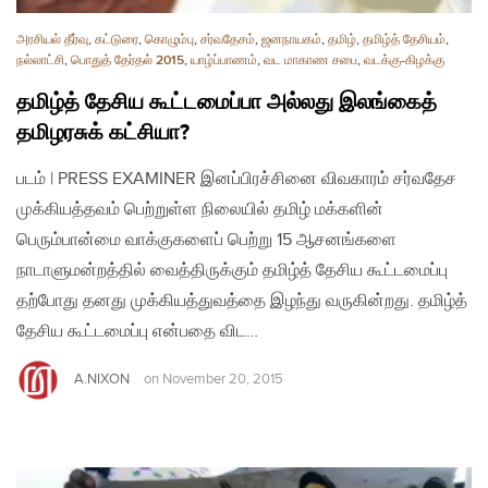
அரசியல் தீர்வு
,
கட்டுரை
,
கொழும்பு
,
சர்வதேசம்
,
ஜனநாயகம்
,
தமிழ்
,
தமிழ்த் தேசியம்
,
நல்லாட்சி
,
பொதுத் தேர்தல் 2015
,
யாழ்ப்பாணம்
,
வட மாகாண சபை
,
வடக்கு-கிழக்கு
தமிழ்த் தேசிய கூட்டமைப்பா அல்லது இலங்கைத்
தமிழரசுக் கட்சியா?
படம் | PRESS EXAMINER இனப்பிரச்சினை விவகாரம் சர்வதேச
முக்கியத்தவம் பெற்றுள்ள நிலையில் தமிழ் மக்களின்
பெரும்பான்மை வாக்குகளைப் பெற்று 15 ஆசனங்களை
நாடாளுமன்றத்தில் வைத்திருக்கும் தமிழ்த் தேசிய கூட்டமைப்பு
தற்போது தனது முக்கியத்துவத்தை இழந்து வருகின்றது. தமிழ்த்
தேசிய கூட்டமைப்பு என்பதை விட…
A.NIXON
on
November 20, 2015