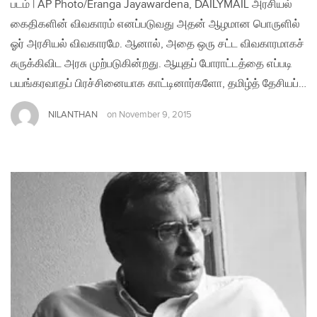
படம் | AP Photo/Eranga Jayawardena, DAILYMAIL அரசியல்
கைதிகளின் விவகாரம் எனப்படுவது அதன் ஆழமான பொருளில்
ஓர் அரசியல் விவகாரமே. ஆனால், அதை ஒரு சட்ட விவகாரமாகச்
சுருக்கிவிட அரசு முற்படுகின்றது. ஆயுதப் போராட்டத்தை எப்படி
பயங்கரவாதப் பிரச்சினையாக காட்டினார்களோ, தமிழ்த் தேசியப்…
NILANTHAN
on
November 9, 2015