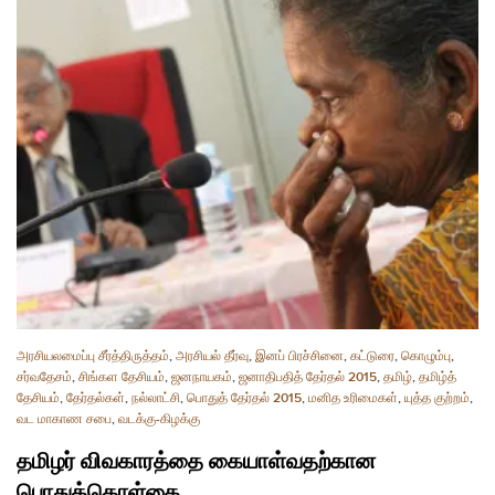
அரசியலமைப்பு சீர்த்திருத்தம்
,
அரசியல் தீர்வு
,
இனப் பிரச்சினை
,
கட்டுரை
,
கொழும்பு
,
சர்வதேசம்
,
சிங்கள தேசியம்
,
ஜனநாயகம்
,
ஜனாதிபதித் தேர்தல் 2015
,
தமிழ்
,
தமிழ்த்
தேசியம்
,
தேர்தல்கள்
,
நல்லாட்சி
,
பொதுத் தேர்தல் 2015
,
மனித உரிமைகள்
,
யுத்த குற்றம்
,
வட மாகாண சபை
,
வடக்கு-கிழக்கு
தமிழர் விவகாரத்தை கையாள்வதற்கான
பொதுக்கொள்கை