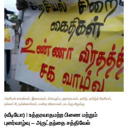
அரசியல் கைதிகள்
,
இனவாதம்
,
கொழும்பு
,
ஜனநாயகம்
,
தமிழ்
,
தமிழ்த் தேசியம்
,
நல்லாட்சி
,
நல்லிணக்கம்
,
மனித உரிமைகள்
,
வடக்கு-கிழக்கு
(வீடியோ) | உத்தரவாதமற்ற பிணை மற்றும்
புனர்வாழ்வு – அருட்தந்தை சத்திவேல்