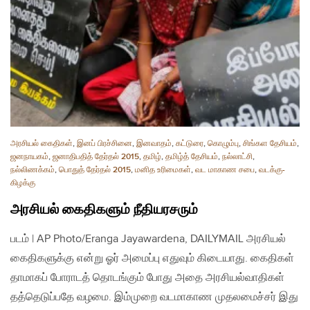
அரசியல் கைதிகள்
,
இனப் பிரச்சினை
,
இனவாதம்
,
கட்டுரை
,
கொழும்பு
,
சிங்கள தேசியம்
,
ஜனநாயகம்
,
ஜனாதிபதித் தேர்தல் 2015
,
தமிழ்
,
தமிழ்த் தேசியம்
,
நல்லாட்சி
,
நல்லிணக்கம்
,
பொதுத் தேர்தல் 2015
,
மனித உரிமைகள்
,
வட மாகாண சபை
,
வடக்கு-
கிழக்கு
அரசியல் கைதிகளும் நீதியரசரும்
படம் | AP Photo/Eranga Jayawardena, DAILYMAIL அரசியல்
கைதிகளுக்கு என்று ஓர் அமைப்பு எதுவும் கிடையாது. கைதிகள்
தாமாகப் போராடத் தொடங்கும் போது அதை அரசியல்வாதிகள்
தத்தெடுப்பதே வழமை. இம்முறை வடமாகாண முதலமைச்சர் இது