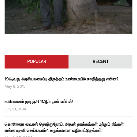
POPULAR
RECENT
19ஆவது அரசியலமைப்பு திருத்தம் உண்மையில் சாதித்தது என்ன?
May 6, 2015
கலியாணம் முடிஞ்சி 11ஆம் நாள் எய்ட்ஸ்!
July 10, 2014
கொரோனா வைரஸ் தொற்றுநோய், அதன் தாக்கங்கள் மற்றும் நீங்கள்
என்ன உதவி செய்யலாம்?: சுருக்கமான வழிகாட்டுதல்கள்