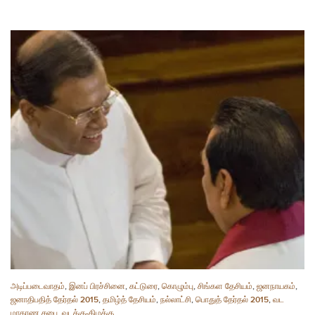
அடிப்படைவாதம்
,
இனப் பிரச்சினை
,
கட்டுரை
,
கொழும்பு
,
சிங்கள தேசியம்
,
ஜனநாயகம்
,
ஜனாதிபதித் தேர்தல் 2015
,
தமிழ்த் தேசியம்
,
நல்லாட்சி
,
பொதுத் தேர்தல் 2015
,
வட
மாகாண சபை
,
வடக்கு-கிழக்கு