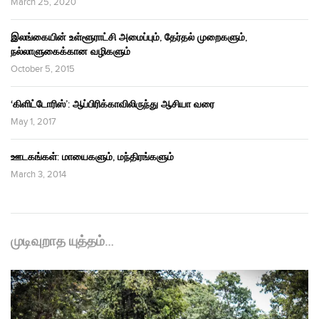
March 25, 2020
இலங்கையின் உள்ளூராட்சி அமைப்பும், தேர்தல் முறைகளும்,
நல்லாளுகைக்கான வழிகளும்
October 5, 2015
‘கிளிட்டோரிஸ்’: ஆப்பிரிக்காவிலிருந்து ஆசியா வரை
May 1, 2017
ஊடகங்கள்: மாயைகளும், மந்திரங்களும்
March 3, 2014
முடிவுறாத யுத்தம்…