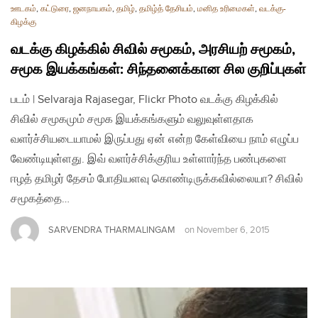
ஊடகம்
,
கட்டுரை
,
ஜனநாயகம்
,
தமிழ்
,
தமிழ்த் தேசியம்
,
மனித உரிமைகள்
,
வடக்கு-
கிழக்கு
வடக்கு கிழக்கில் சிவில் சமூகம், அரசியற் சமூகம்,
சமூக இயக்கங்கள்: சிந்தனைக்கான சில குறிப்புகள்
படம் | Selvaraja Rajasegar, Flickr Photo வடக்கு கிழக்கில்
சிவில் சமூகமும் சமூக இயக்கங்களும் வலுவுள்ளதாக
வளர்ச்சியடையாமல் இருப்பது ஏன் என்ற கேள்வியை நாம் எழுப்ப
வேண்டியுள்ளது. இவ் வளர்ச்சிக்குரிய உள்ளார்ந்த பண்புகளை
ஈழத் தமிழர் தேசம் போதியளவு கொண்டிருக்கவில்லையா? சிவில்
சமூகத்தை…
SARVENDRA THARMALINGAM
on
November 6, 2015