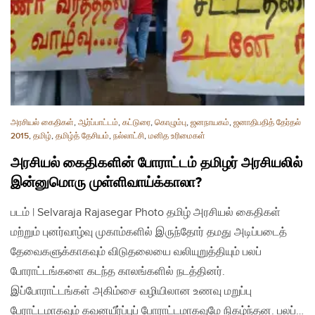
அரசியல் கைதிகள்
,
ஆர்ப்பாட்டம்
,
கட்டுரை
,
கொழும்பு
,
ஜனநாயகம்
,
ஜனாதிபதித் தேர்தல்
2015
,
தமிழ்
,
தமிழ்த் தேசியம்
,
நல்லாட்சி
,
மனித உரிமைகள்
அரசியல் கைதிகளின் போராட்டம் தமிழர் அரசியலில்
இன்னுமொரு முள்ளிவாய்க்காலா?
படம் | Selvaraja Rajasegar Photo தமிழ் அரசியல் கைதிகள்
மற்றும் புனர்வாழ்வு முகாம்களில் இருந்தோர் தமது அடிப்படைத்
தேவைகளுக்காகவும் விடுதலையை வலியுறுத்தியும் பலப்
போராட்டங்களை கடந்த காலங்களில் நடத்தினர்.
இப்போராட்டங்கள் அகிம்சை வழியிலான உணவு மறுப்பு
பேராட்டமாகவும் கவனயீர்ப்புப் போராட்டமாகவுமே நிகழ்ந்தன. பலப்…