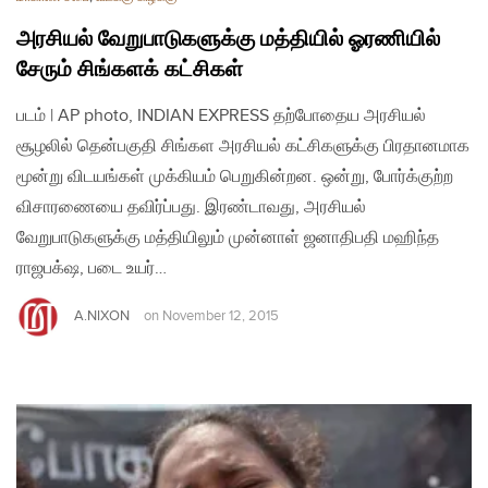
அரசியல் வேறுபாடுகளுக்கு மத்தியில் ஓரணியில்
சேரும் சிங்களக் கட்சிகள்
படம் | AP photo, INDIAN EXPRESS தற்போதைய அரசியல்
சூழலில் தென்பகுதி சிங்கள அரசியல் கட்சிகளுக்கு பிரதானமாக
மூன்று விடயங்கள் முக்கியம் பெறுகின்றன. ஒன்று, போர்க்குற்ற
விசாரணையை தவிர்ப்பது. இரண்டாவது, அரசியல்
வேறுபாடுகளுக்கு மத்தியிலும் முன்னாள் ஜனாதிபதி மஹிந்த
ராஜபக்‌ஷ, படை உயர்…
A.NIXON
on
November 12, 2015