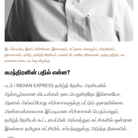
இடம்பெயர்வு
,
இனப் பிரச்சினை
,
இனவாதம்
,
கட்டுரை
,
கொழும்பு
,
சர்வதேசம்
,
ஜனநாயகம்
,
தமிழ்
,
தமிழ்த் தேசியம்
,
நல்லாட்சி
,
மனித உரிமைகள்
,
யுத்த குற்றம்
,
வட
மாகாண சபை
,
வடக்கு-கிழக்கு
சுமந்திரனின் பதில் என்ன?
படம் | INDIAN EXPRESS தமிழ்த் தேசிய அரசியலில்
ஆக்கபூர்வமான விடயங்கள் நடைபெறுகிறதோ இல்லையோ,
ஆனால் அவ்வப்போது சர்ச்சைகளுக்கு மட்டும் குறைவில்லை.
அண்மைக்காலமாக இப்படியான சர்ச்சைகள் பெரும்பாலும்,
தமிழ்த் தேசியக் கூட்டமைப்பின் அங்கத்துவ கட்சிகளில் ஒன்றான
இலங்கை தமிழரசு கட்சியில், சம்பந்தனுக்கு அடுத்த நிலையில்…