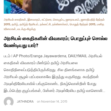
அரசியல் கைதிகள்
,
இனவாதம்
,
கட்டுரை
,
கொழும்பு
,
ஜனநாயகம்
,
ஜனாதிபதித் தேர்தல்
2015
,
தமிழ்
,
தமிழ்த் தேசியம்
,
நல்லாட்சி
,
நல்லிணக்கம்
,
பொதுத் தேர்தல் 2015
,
மனித
உரிமைகள்
,
வடக்கு-கிழக்கு
அரசியல் கைதிகளின் விவகாரம்; பொறுப்புச் சொல்ல
வேண்டியது யார்?
படம் | AP Photo/Eranga Jayawardena, DAILYMAIL அரசியல்
கைதிகள் விவகாரம் மீண்டும் தமிழ் அரசியலை
கொதிநிலைப்படுத்தியிருக்கிறது. சில தினங்களாக தமிழ்
அரசியல் சூழல் பரப்பரவாகவே இருந்து வருகிறது. சுமந்திரன்
அவுஸ்திரேலியாவில் பங்குகொண்ட நிகழ்வொன்றின் போது
இடம்பெற்ற குழப்பங்கள், பின்னர் அவுஸ்ரேலிய தமிழ் வானொலி…
JATHINDRA
on
November 14, 2015