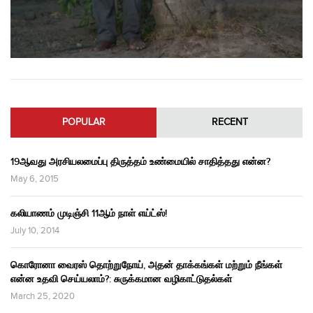
POPULAR
RECENT
19ஆவது அரசியலமைப்பு திருத்தம் உண்மையில் சாதித்தது என்ன?
May 6, 2015
கலியாணம் முடிஞ்சி 11ஆம் நாள் எய்ட்ஸ்!
July 10, 2014
கொரோனா வைரஸ் தொற்றுநோய், அதன் தாக்கங்கள் மற்றும் நீங்கள்
என்ன உதவி செய்யலாம்?: சுருக்கமான வழிகாட்டுதல்கள்
March 25, 2020