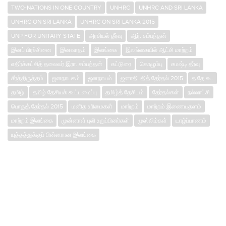
TWO-NATIONS IN ONE COUNTRY
UNHRC
UNHRC AND SRI LANKA
UNHRC ON SRI LANKA
UNHRC ON SRI LANKA 2015
UNP FOR UNITARY STATE
அரசியல் தீர்வு
ஆர். சம்பந்தன்
இனப் பிரச்சினை
இனவாதம்
இலங்கை
இலங்கையில் ஆட்சி மாற்றம்
எதிர்க்கட்சித் தலைவர் இரா. சம்பந்தன்
கட்டுரை
கொழும்பு
சமஷ்டி தீர்வு
சீர்த்திருத்தம்
ஜனநாயகம்
ஜனநாயம்
ஜனாதிபதித் தேர்தல் 2015
த.தே.கூ.
தமிழ்
தமிழ் தேசியக் கூட்டமைப்பு
தமிழ்த் தேசியம்
தேர்தல்கள்
நல்லாட்சி
பொதுத் தேர்தல் 2015
மனித உரிமைகள்
மாற்றம்
மாற்றம் இணையதளம்
மாற்றம் இலங்கை
முன்னாள் புலி உறுப்பினர்கள்
முஸ்லிம்கள்
யாழ்ப்பாணம்
யுத்தத்துக்குப் பின்னரான இலங்கை