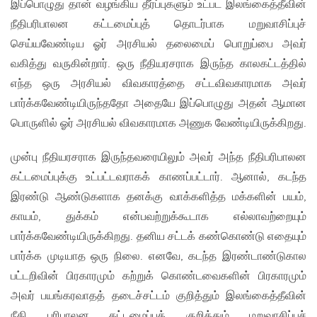
இப்பொழுது தான் வழங்கிய தீர்ப்புகளும் உட்பட இலங்கைத்தீவின்
நீதிபரிபாலன கட்டமைப்புத் தொடர்பாக மறுவாசிப்புச்
செய்யவேண்டிய ஓர் அரசியல் தலைமைப் பொறுப்பை அவர்
வகித்து வருகின்றார். ஒரு நீதியரசராக இருந்த காலகட்டத்தில்
எந்த ஒரு அரசியல் விவகாரத்தை சட்டவிவகாரமாக அவர்
பார்க்கவேண்டியிருந்ததோ அதையே இப்பொழுது அதன் ஆமான
பொருளில் ஓர் அரசியல் விவகாரமாக அணுக வேண்டியிருக்கிறது.
முன்பு நீதியரசராக இருந்தவரையிலும் அவர் அந்த நீதிபரிபாலன
கட்டமைப்புக்கு உட்பட்டவராகக் காணப்பட்டார். ஆனால், கடந்த
இரண்டு ஆண்டுகளாக தனக்கு வாக்களித்த மக்களின் பயம்,
காயம், துக்கம் என்பவற்றுக்கூடாக எல்லாவற்றையும்
பார்க்கவேண்டியிருக்கிறது. தனிய சட்டக் கண்கொண்டு எதையும்
பார்க்க முடியாத ஒரு நிலை. எனவே, கடந்த இரண்டாண்டுகால
பட்டறிவின் பிரகாரமும் கற்றுக் கொண்டவைகளின் பிரகாரமும்
அவர் பயங்கரவாதத் தடைச்சட்டம் குறித்தும் இலங்கைத்தீவின்
நீதி பரிபாலன கட்டமைப்புக் குறித்தும் மறுவாசிப்புச்