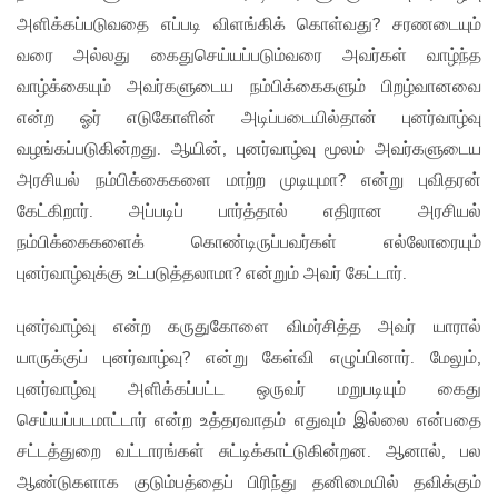
அளிக்கப்படுவதை எப்படி விளங்கிக் கொள்வது? சரணடையும்
வரை அல்லது கைதுசெய்யப்படும்வரை அவர்கள் வாழ்ந்த
வாழ்க்கையும் அவர்களுடைய நம்பிக்கைகளும் பிறழ்வானவை
என்ற ஓர் எடுகோளின் அடிப்படையில்தான் புனர்வாழ்வு
வழங்கப்படுகின்றது. ஆயின், புனர்வாழ்வு மூலம் அவர்களுடைய
அரசியல் நம்பிக்கைகளை மாற்ற முடியுமா? என்று புவிதரன்
கேட்கிறார். அப்படிப் பார்த்தால் எதிரான அரசியல்
நம்பிக்கைகளைக் கொண்டிருப்பவர்கள் எல்லோரையும்
புனர்வாழ்வுக்கு உட்படுத்தலாமா? என்றும் அவர் கேட்டார்.
புனர்வாழ்வு என்ற கருதுகோளை விமர்சித்த அவர் யாரால்
யாருக்குப் புனர்வாழ்வு? என்று கேள்வி எழுப்பினார். மேலும்,
புனர்வாழ்வு அளிக்கப்பட்ட ஒருவர் மறுபடியும் கைது
செய்யப்படமாட்டார் என்ற உத்தரவாதம் எதுவும் இல்லை என்பதை
சட்டத்துறை வட்டாரங்கள் சுட்டிக்காட்டுகின்றன. ஆனால், பல
ஆண்டுகளாக குடும்பத்தைப் பிரிந்து தனிமையில் தவிக்கும்