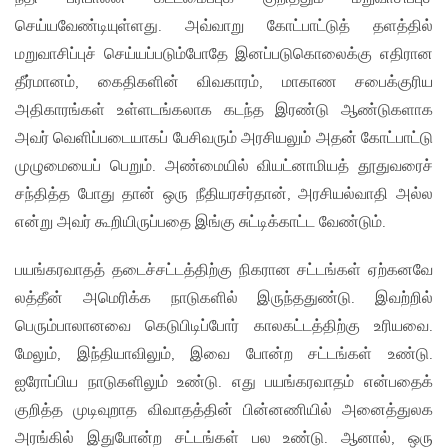
செய்யவேண்டியுள்ளது. அவ்வாறு கோட்பாட்டுத் தளத்தில்
மறுவாசிப்புச் செய்யப்படும்போதே இனப்படுகொலைக்கு எதிரான
தீர்மானம், கைதிகளின் விவகாரம், மாகாண சபைக்குரிய
அதிகாரங்கள் உள்ளடங்கலாக கடந்த இரண்டு ஆண்டுகளாக
அவர் வெளிப்படையாகப் பேசிவரும் அரசியலும் அதன் கோட்பாட்டு
முழுமையைப் பெறும். அண்மையில் வியட்னாமியத் தூதுவரைச்
சந்தித்த போது தான் ஒரு நீதியரசர்தான், அரசியல்வாதி அல்ல
என்று அவர் கூறியிருப்பதை இங்கு சுட்டிக்காட்ட வேண்டும்.
பயங்கரவாதத் தடைச்சட்டத்திற்கு நிகரான சட்டங்கள் ஏற்கனவே
லத்தீன் அமெரிக்க நாடுகளில் இருந்ததுண்டு. இவற்றில்
பெரும்பாலானவை கெடுபிடிப்போர் காலகட்டத்திற்கு உரியவை.
மேலும், இந்தியாவிலும், இவை போன்ற சட்டங்கள் உண்டு.
ஐரோப்பிய நாடுகளிலும் உண்டு. எது பயங்கரவாதம் என்பதைக்
குறித்த முடிவுறாத விவாதத்தின் பின்னணியில் அனைத்துலக
அரங்கில் இதுபோன்ற சட்டங்கள் பல உண்டு. ஆனால், ஒரு