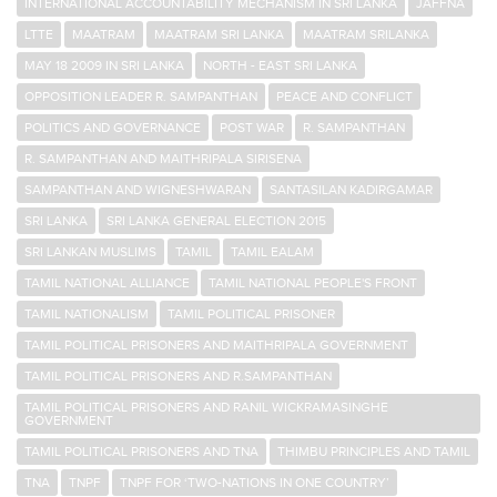
INTERNATIONAL ACCOUNTABILITY MECHANISM IN SRI LANKA
JAFFNA
LTTE
MAATRAM
MAATRAM SRI LANKA
MAATRAM SRILANKA
MAY 18 2009 IN SRI LANKA
NORTH - EAST SRI LANKA
OPPOSITION LEADER R. SAMPANTHAN
PEACE AND CONFLICT
POLITICS AND GOVERNANCE
POST WAR
R. SAMPANTHAN
R. SAMPANTHAN AND MAITHRIPALA SIRISENA
SAMPANTHAN AND WIGNESHWARAN
SANTASILAN KADIRGAMAR
SRI LANKA
SRI LANKA GENERAL ELECTION 2015
SRI LANKAN MUSLIMS
TAMIL
TAMIL EALAM
TAMIL NATIONAL ALLIANCE
TAMIL NATIONAL PEOPLE'S FRONT
TAMIL NATIONALISM
TAMIL POLITICAL PRISONER
TAMIL POLITICAL PRISONERS AND MAITHRIPALA GOVERNMENT
TAMIL POLITICAL PRISONERS AND R.SAMPANTHAN
TAMIL POLITICAL PRISONERS AND RANIL WICKRAMASINGHE
GOVERNMENT
TAMIL POLITICAL PRISONERS AND TNA
THIMBU PRINCIPLES AND TAMIL
TNA
TNPF
TNPF FOR ‘TWO-NATIONS IN ONE COUNTRY’