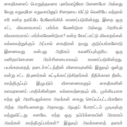
கைதிகளைப் பொறுத்தவரை புனர்வாழ்வோ பிணையோ அல்லது
வேறு எதுவுமோ எதுவாயினும் சிறையை விட்டு வெளியே வந்தால்
சரி என்ற தவிப்பே மேலோங்கிக் காணப்படுகின்றது. இதை ஒரு
சட்ட விவகாரமாகப் பார்க்க வேண்டுமா அல்லது அரசியல்
விவகாரமாகப் பார்க்கவேண்டுமா? என்ற கோட்பாட்டு விவாதங்கள்
எல்லாவற்றுக்கும் அப்பால் கைதிகள் தமது குடும்பங்களோடு
இணைவது என்பது அதிகம் கவனிப்புக்குரிய ஒரு
மனிதாபினமான பிரச்சினையாகவும் காணப்படுகின்றது.
பயங்கரவாதத் தடைச்சட்டத்தின் விளைவுகளில் இதுவும் ஒன்று
என்று சட்ட நிபுணர்கள் சுட்டிக்காட்டுகிறார்கள். நீதிக்கான நீண்ட
காத்திருப்பும் இழுபடும் விசாணைகளும் கைதிகளின்
உளவுரணைப் பாதிக்கின்றன. எல்லாவற்றையும் விட முக்கியமாக
எந்த ஓர் அரசியலுக்காக அவர்கள் கைது செய்யப்பட்டார்களோ
அந்த அரசியலானது அதாவது, ஆயுதப் போராட்டம் முடிவுக்கு
வந்துவிட்டது. எனவே, எந்த ஒரு நம்பிக்கையின் பிரகாரம்
அவர்கள் காத்திருப்பார்கள்? இதுவும் அவர்களைத் தளரச்