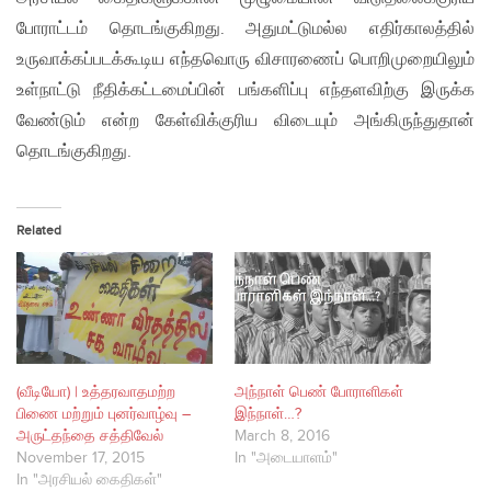
போராட்டம் தொடங்குகிறது. அதுமட்டுமல்ல எதிர்காலத்தில்
உருவாக்கப்படக்கூடிய எந்தவொரு விசாரணைப் பொறிமுறையிலும்
உள்நாட்டு நீதிக்கட்டமைப்பின் பங்களிப்பு எந்தளவிற்கு இருக்க
வேண்டும் என்ற கேள்விக்குரிய விடையும் அங்கிருந்துதான்
தொடங்குகிறது.
Related
(வீடியோ) | உத்தரவாதமற்ற
அந்நாள் பெண் போராளிகள்
பிணை மற்றும் புனர்வாழ்வு –
இந்நாள்…?
அருட்தந்தை சத்திவேல்
March 8, 2016
November 17, 2015
In "அடையாளம்"
In "அரசியல் கைதிகள்"