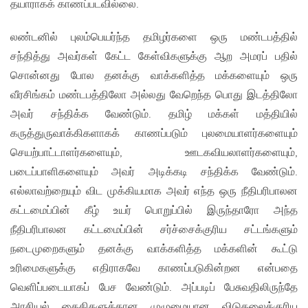
தயாராகக் காணப்படவில்லை.
லண்டனில் புலம்பெயர்ந்த தமிழர்களை ஒரு மண்டபத்தில்
சந்தித்து அவர்கள் கேட்ட கேள்விகளுக்கு ஆற அமரப் பதில்
சொன்னது போல தனக்கு வாக்களித்த மக்களையும் ஒரு
வீரசிங்கம் மண்டபத்திலோ அல்லது வேறெந்த பொது இடத்திலோ
அவர் சந்திக்க வேண்டும். தமிழ் மக்கள் மத்தியில்
கருத்துருவாக்கிகளாகக் காணப்படும் புலமையாளர்களையும்
செயற்பாட்டாளர்களையும், ஊடகவியலாளர்களையும்,
படைப்பாளிகளையும் அவர் அடிக்கடி சந்திக்க வேண்டும்.
எல்லாவற்றையும் விட முக்கியமாக அவர் எந்த ஒரு நீதிபரிபாலன
கட்டமைப்பின் கீழ் உயர் பொறுப்பில் இருந்தாரோ அந்த
நீதிபரிபாலன கட்டமைப்பின் சர்ச்சைக்குரிய சட்டங்களும்
நடைமுறைகளும் தனக்கு வாக்களித்த மக்களின் கூட்டு
உரிமைகளுக்கு எதிராகவே காணப்படுகின்றன என்பதை
வெளிப்படையாகப் பேச வேண்டும். அப்படிப் பேசுவதிலிருந்தே
அரசியல் கைதிகளுக்கான முழுமையான விடுதலைக்குரிய