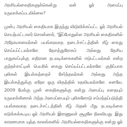
அரசியல்கைதிகளுக்கென்று ஏன் ஓர் அமைப்பு
உருவாக்கப்படவில்லை?
முன்பு அரசியல் கைதியாக இருந்து விடுவிக்கப்பட்ட ஓர் அரசியல்
செயற்பாட்டாளர் சொன்னார், “இப்போதுள்ள அரசியல் கைதிகளில்
அநேகமானவர்கள் பயங்கரவாத தடைச்சட்டத்தின் கீழ் கைது
செய்யப்ட்டவர்களே. தேசத்துரோகம் அல்லது தேசிய
பாதுகாப்புக்கு எதிரான நடவடிக்கைகளில் ஈடுபட்டவர்கள் என்ற
குற்றச்சாட்டின் பெயரில் கைது செய்யப்பட்டவர்களே. குறிப்பாக
புலிகள் இயக்கத்தைச் சேர்ந்தவர்கள் அல்லது அந்த
இயக்கத்துக்கு ஏதோ ஒரு விதத்தில் உதவியவர்களே. எனவே,
2009 மேக்கு முன் கைதிகளுக்கு என்று அமைப்பு எதையும்
உருவாக்கினால் அந்த அமைப்பையும் புலிகளோடு சம்மந்தப்படுத்தி
பயங்கரவாத தடைச்சட்டத்தின் கீழ் அதன் மீது நடவடிக்கை
எடுக்கக்கூடிய ஓர் அரசியல் இராணுவச் சூழலே நிலவியது. இது
காரணமாக யுத்த காலங்களில் அரசியல்கைதிகளுக்கு என்று ஓர்