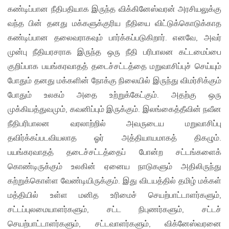
கண்டிப்பான நீதிபதியாக இருந்த விக்கினேஸ்வரன் அரசியலுக்கு
வந்த பின் தனது மக்களுக்குரிய நீதியை விட்டுக்கொடுக்காத
கண்டிப்பான தலைவராகவும் பார்க்கப்படுகிறார். எனவே, அவர்
முன்பு நீதியரசராக இருந்த ஒரு நீதி பரிபாலன கட்டமைப்பை
குறிப்பாக பயங்கரவாதத் தடைச்சட்டத்தை மறுவாசிப்புச் செய்யும்
போதும் தனது மக்களின் நோக்கு நிலையில் இருந்து விமர்சிக்கும்
போதும் உலகம் அதை உற்றுக்கேட்கும். அதற்கு ஒரு
முக்கியத்துவமும், கவனிப்பும் இருக்கும். இலங்கைத்தீவின் நவீன
நீதிபரிபாலன வரலாற்றில் அவருடைய மறுவாசிப்பு
தவிர்க்கப்படவியலாத ஓர் அத்தியாயமாகத் திகழும்.
பயங்கரவாதத் தடைச்சட்டத்தைப் போன்ற சட்டங்களைக்
கொண்டிருக்கும் உலகின் ஏனைய நாடுகளும் அதிலிருந்து
கற்றுக்கொள்ள வேண்டியிருக்கும். இது விடயத்தில் தமிழ் மக்கள்
மத்தியில் உள்ள மனித உரிமைச் செயற்பாட்டாளர்களும்,
சட்டப்புலமையாளர்களும், சட்ட நிபுணர்களும், சட்டச்
செயற்பாட்டாளர்களும், சட்டவாளர்களும், விக்னேஸ்வரனை