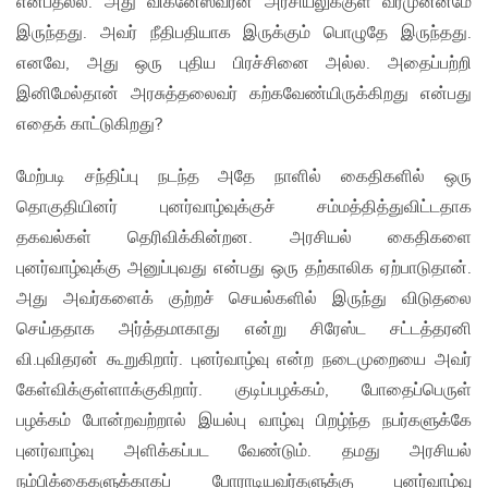
என்பதல்ல. அது விக்னேஸ்வரன் அரசியலுக்குள் வரமுன்னமே
இருந்தது. அவர் நீதிபதியாக இருக்கும் பொழுதே இருந்தது.
எனவே, அது ஒரு புதிய பிரச்சினை அல்ல. அதைப்பற்றி
இனிமேல்தான் அரசுத்தலைவர் கற்கவேண்யிருக்கிறது என்பது
எதைக் காட்டுகிறது?
மேற்படி சந்திப்பு நடந்த அதே நாளில் கைதிகளில் ஒரு
தொகுதியினர் புனர்வாழ்வுக்குச் சம்மத்தித்துவிட்டதாக
தகவல்கள் தெரிவிக்கின்றன. அரசியல் கைதிகளை
புனர்வாழ்வுக்கு அனுப்புவது என்பது ஒரு தற்காலிக ஏற்பாடுதான்.
அது அவர்களைக் குற்றச் செயல்களில் இருந்து விடுதலை
செய்ததாக அர்த்தமாகாது என்று சிரேஸ்ட சட்டத்தரனி
வி.புவிதரன் கூறுகிறார். புனர்வாழ்வு என்ற நடைமுறையை அவர்
கேள்விக்குள்ளாக்குகிறார். குடிப்பழக்கம், போதைப்பெருள்
பழக்கம் போன்றவற்றால் இயல்பு வாழ்வு பிறழ்ந்த நபர்களுக்கே
புனர்வாழ்வு அளிக்கப்பட வேண்டும். தமது அரசியல்
நம்பிக்கைகளுக்காகப் போராடியவர்களுக்கு புனர்வாழ்வு