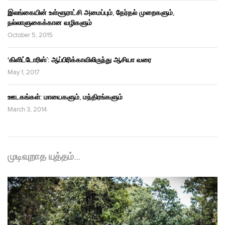
இலங்கையின் உள்ளூராட்சி அமைப்பும், தேர்தல் முறைகளும்,
நல்லாளுகைக்கான வழிகளும்
October 5, 2015
‘கிளிட்டோரிஸ்’: ஆப்பிரிக்காவிலிருந்து ஆசியா வரை
May 1, 2017
ஊடகங்கள்: மாயைகளும், மந்திரங்களும்
March 3, 2014
முடிவுறாத யுத்தம்…