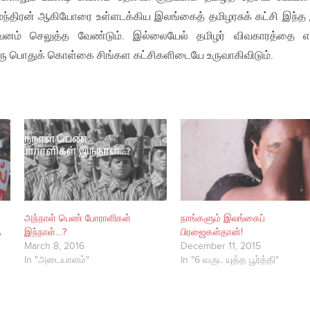
ுமந்திரன் ஆகியோரை உள்ளடக்கிய இலங்கைத் தமிழரசுக் கட்சி இந்த
கவனம் செலுத்த வேண்டும். இல்லையேல் தமிழர் விவகாரத்தை எப
ு பொதுக் கொள்கை சிங்கள கட்சிகளிடையே உருவாகிவிடும்.
அந்நாள் பெண் போராளிகள்
நாங்களும் இலங்கைப்
ை
இந்நாள்…?
பிரஜைகள்தான்!
March 8, 2016
December 11, 2015
In "அடையாளம்"
In "6 வருட யுத்த பூர்த்தி"