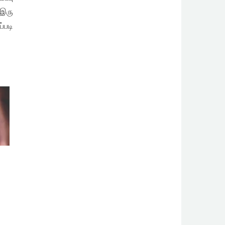
 இரு
்படி