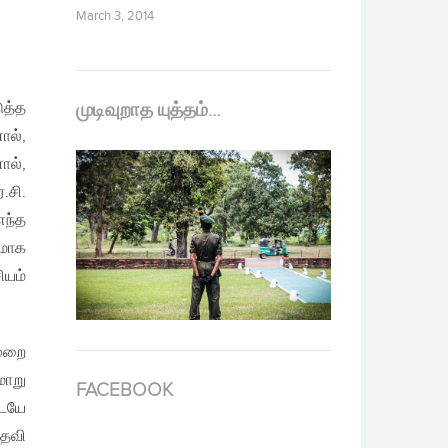
March 3, 2014
ுத்த
முடிவுறாத யுத்தம்…
ால்,
ால்,
.சி.
எந்த
னமாக
யம்
முறை
மாறு
FACEBOOK
டையே
உதவி