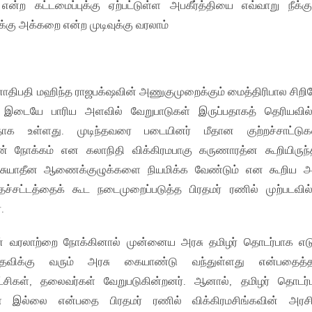
்ற கட்டமைப்புக்கு ஏற்பட்டுள்ள அபகீர்த்தியை எவ்வாறு நீக்க
க்கு அக்கறை என்ற முடிவுக்கு வரலாம்
னாதிபதி மஹிந்த ராஜபக்‌ஷவின் அணுகுமுறைக்கும் மைத்திரிபால சிற
 இடையே பாரிய அளவில் வேறுபாடுகள் இருப்பதாகத் தெரியவி
தாக உள்ளது. முடிந்தவரை படையினர் மீதான குற்றச்சாட்டு
ன் நோக்கம் என கலாநிதி விக்கிரமபாகு கருணாரத்ன கூறியிருந்த
சுயாதீன ஆணைக்குழுக்களை நியமிக்க வேண்டும் என கூறிய அவ
தச்சட்டத்தைக் கூட நடைமுறைப்படுத்த பிரதமர் ரணில் முற்படவி
.
் வரலாற்றை நோக்கினால் முன்னைய அரசு தமிழர் தொடர்பாக எட
 பதவிக்கு வரும் அரசு கையாண்டு வந்துள்ளது என்பதைத்த
ட்சிகள், தலைவர்கள் வேறுபடுகின்றனர். ஆனால், தமிழர் தொடர
கள் இல்லை என்பதை பிரதமர் ரணில் விக்கிரமசிங்கவின் அரசி