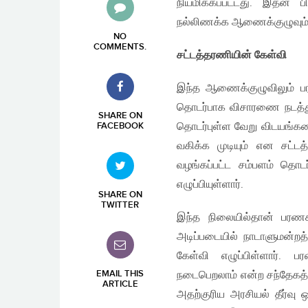
நியமிக்கப்பட்டது. இதன் ப
நல்லிணக்க ஆணைக்குழுவும் ந
NO
COMMENTS
.
சட்டத்தரணியின் கேள்வி
இந்த ஆணைக்குழுவிலும் பரண
தொடர்பாக விசாரணை நடத்தும
SHARE ON
தொடர்புள்ள வேறு விடயங்கள
FACEBOOK
வகிக்க முடியும் என சட்டத
வழங்கப்பட்ட சம்பளம் தொ
எழுப்பியுள்ளார்.
SHARE ON
TWITTER
இந்த நிலையில்தான் பரண
அடிப்படையில் நாடாளுமன்றத்த
கேள்வி எழுப்பிள்ளார். 
EMAIL THIS
நடைபெறலாம் என்ற சந்தேகத்
ARTICLE
அதற்குரிய அரசியல் தீர்வ