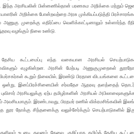
ு. இந்த அரசியலின் பின்னணில்தான் பரணகம அறிக்கை மற்றும் ஜெ
ரின் அறிக்கை போன்றவற்றை அரசு முக்கியப்படுத்தி பிரச்சாரங
 அணுகு முறைக்கு எதிர்ப்பை வெளிக்காட்டினாலும் உள்ளார்ந்த ரீதி
தரவு வழங்கும் நிலை உண்டு.
த் தேசிய கூட்டமைப்பு எந்த வகையான அரசியல் செயற்பாடு
்விகளும் எழுகின்றன. அரசின் மேற்படி அணுகுமுறைகள் தூரநோ
சகர்கள் கூறும் நிலையில், இரண்டு பிரதான விடயங்களை கூட்டமை
 ஒன்று, இனப்பிரச்சினையின் சர்வதேச ஆதரவு தளத்தைத் தொடர்
, புவிசார் அரசியலுக்கு ஏற்ப தமிழர்களின் அரசியல் அபிலாஷைகளுக
ம் அவசியமாகும். இரண்டாவது, பிரதமர் ரணில் விக்ரமசிங்கவின் இல
ந்த தூர நோக்கு சிந்தனைக்கு வலுச்சேர்க்கும் செயற்பாடுகளில் இரு
ளிலும் உடனடி கவனம் தேவை. குறிப்பாக தமிழ்த் தேசிய கூட்டமை