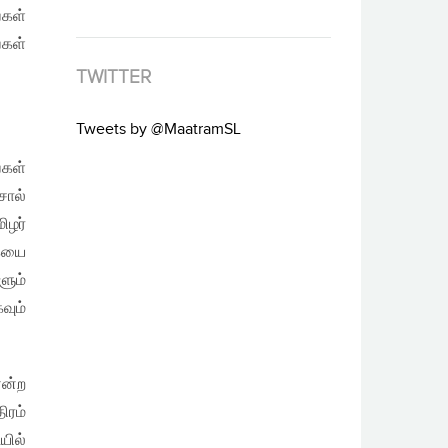
்கள்
கள்
TWITTER
Tweets by @MaatramSL
்கள்
ால்
ிழர்
கையை
ளும்
வும்
என்ற
ிரம்
யில்