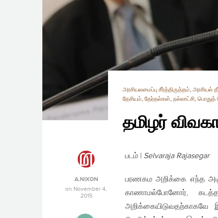
அரசியலமைப்பு சீர்த்திருத்தம்
,
அரசியல் தீர
தேசியம்
,
தேர்தல்கள்
,
நல்லாட்சி
,
பொதுத் 
தமிழர் விவ
படம் |
Selvaraja Rajasegar
பரணகம அறிக்கை எந்த அடிப
A.NIXON
on
November 4,
காணாமல்போனோர், கடத்த
2015
அறிக்கையிடுவதற்காகவே 