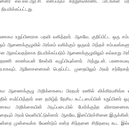
ின்னர் எல்.எல்.ஆர்.சி. எனப்படும் கற்றுக்கொண்ட பாடங்கள் மற்
ியமிக்கப்பட்டது.
கம உறுப்பினராக பதவி வகித்தார். ஆகவே, குறிப்பிட்ட ஒரு சம்
் ஆணைக்குழுவில் அங்கம் வகிக்கும் ஒருவர் அந்தச் சம்பவங்கள
ை ஆராய்வதற்காக நியமிக்கப்படும் ஆணைக்குழுவிலும் எவ்வாறு அங
்தரணி காண்டீபன் கேள்வி எழுப்பியுள்ளார். அத்துடன், பரணகமவு
டர்பாகவும், ஆலோசனைகள் பெறப்பட்ட முறையிலும் அவர் சந்தேக
கம ஆணைக்குழு அறிக்கையை பிரதமர் ரணில் விக்கிரமசிங்க எ
ில் சமர்ப்பித்தார் என தமிழ்த் தேசிய கூட்டமைப்பின் உறுப்பினர் ஒர
பரணகம அறிக்கையின் அடிப்படையில் போர்க்குற்ற விசாரணைக
தையும் அவர் வெளியிட்டுள்ளார். ஆகவே, இனப்பிரச்சினை இருக்கின்
ு ஒன்றை முன்வைக்க வேண்டும் என்ற சிந்தனை சிறிதளவு கூட இல