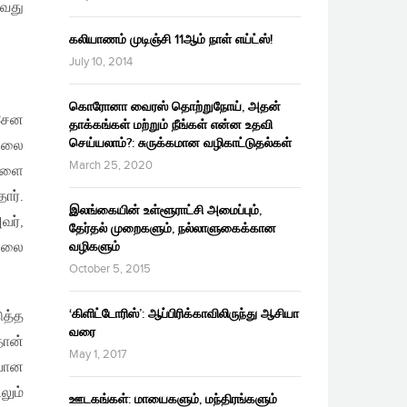
ுவது
கலியாணம் முடிஞ்சி 11ஆம் நாள் எய்ட்ஸ்!
July 10, 2014
கொரோனா வைரஸ் தொற்றுநோய், அதன்
ிசேன
தாக்கங்கள் மற்றும் நீங்கள் என்ன உதவி
செய்யலாம்?: சுருக்கமான வழிகாட்டுதல்கள்
ல்லை
March 25, 2020
களை
ார்.
இலங்கையின் உள்ளூராட்சி அமைப்பும்,
ர்,
தேர்தல் முறைகளும், நல்லாளுகைக்கான
ல்லை
வழிகளும்
October 5, 2015
‘கிளிட்டோரிஸ்’: ஆப்பிரிக்காவிலிருந்து ஆசியா
ுத்த
வரை
ான்
May 1, 2017
்பான
லும்
ஊடகங்கள்: மாயைகளும், மந்திரங்களும்