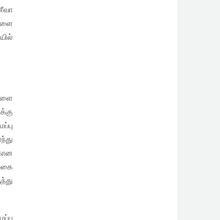
னீவா
்களை
யில்
களை
க்கு
ப்பு
ந்து
்கான
ங்கை
ந்து
ப்பு