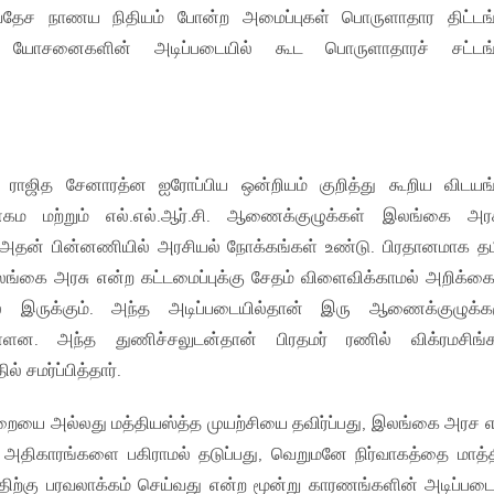
்வதேச நாணய நிதியம் போன்ற அமைப்புகள் பொருளாதார திட்டங
் யோசனைகளின் அடிப்படையில் கூட பொருளாதாரச் சட்டங்
 ராஜித சேனாரத்ன ஐரோப்பிய ஒன்றியம் குறித்து கூறிய விடயங
ம மற்றும் எல்.எல்.ஆர்.சி. ஆணைக்குழுக்கள் இலங்கை அரச
 அதன் பின்னணியில் அரசியல் நோக்கங்கள் உண்டு. பிரதானமாக தம
ங்கை அரசு என்ற கட்டமைப்புக்கு சேதம் விளைவிக்காமல் அறிக்
் இருக்கும். அந்த அடிப்படையில்தான் இரு ஆணைக்குழுக்க
ளன. அந்த துணிச்சலுடன்தான் பிரதமர் ரணில் விக்ரமசிங்க
 சமர்ப்பித்தார்.
யை அல்லது மத்தியஸ்த்த முயற்சியை தவிர்ப்பது, இலங்கை அரச 
ிய அதிகாரங்களை பகிராமல் தடுப்பது, வெறுமனே நிர்வாகத்தை மாத்த
திற்கு பரவலாக்கம் செய்வது என்ற மூன்று காரணங்களின் அடிப்படை