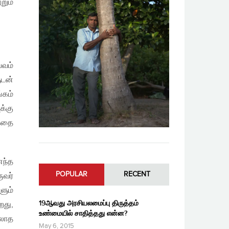
றும்
பவம்
ுடன்
்கம்
க்கு
த்தை
ந்த
POPULAR
RECENT
ுவர்
ளும்
19ஆவது அரசியலமைப்பு திருத்தம்
றது,
உண்மையில் சாதித்தது என்ன?
்லாத
May 6, 2015