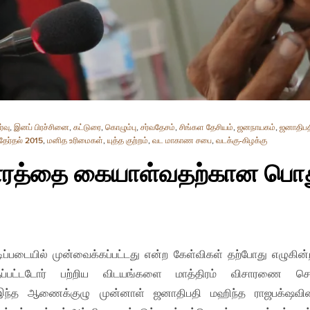
்வு
,
இனப் பிரச்சினை
,
கட்டுரை
,
கொழும்பு
,
சர்வதேசம்
,
சிங்கள தேசியம்
,
ஜனநாயகம்
,
ஜனாதிபதி
தேர்தல் 2015
,
மனித உரிமைகள்
,
யுத்த குற்றம்
,
வட மாகாண சபை
,
வடக்கு-கிழக்கு
காரத்தை கையாள்வதற்கான ப
்படையில் முன்வைக்கப்பட்டது என்ற கேள்விகள் தற்போது எழுகின
ப்பட்டடோர் பற்றிய விடயங்களை மாத்திரம் விசாரணை செய
இந்த ஆணைக்குழு முன்னாள் ஜனாதிபதி மஹிந்த ராஜபக்‌ஷவின