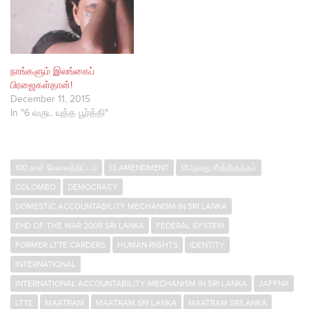
நாங்களும் இலங்கைப்
பிரஜைகள்தான்!
December 11, 2015
In "6 வருட யுத்த பூர்த்தி"
100 நாள் வேலைத்திட்டம்
13 AMENDMENT
13ஆவது சீர்த்திருத்தம்
COLOMBO
DEMOCRACY
DOMESTIC ACCOUNTABILITY MECHANISM IN SRI LANKA
END OF THE WAR 2009 SRI LANKA
FEDERAL SYSTEM
FORMER LTTE CARDERS
HUMAN RIGHTS
IDENTITY
INTERNATIONAL
INTERNATIONAL ACCOUNTABILITY MECHANISM IN SRI LANKA
JAFFNA
LTTE
MAATRAM
MAATRAM SRI LANKA
MAATRAM SRILANKA