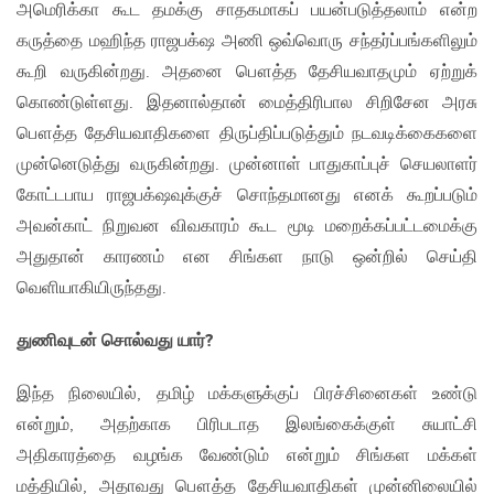
அமெரிக்கா கூட தமக்கு சாதகமாகப் பயன்படுத்தலாம் என்ற
கருத்தை மஹிந்த ராஜபக்‌ஷ அணி ஒவ்வொரு சந்தர்ப்பங்களிலும்
கூறி வருகின்றது. அதனை பௌத்த தேசியவாதமும் ஏற்றுக்
கொண்டுள்ளது. இதனால்தான் மைத்திரிபால சிறிசேன அரசு
பௌத்த தேசியவாதிகளை திருப்திப்படுத்தும் நடவடிக்கைகளை
முன்னெடுத்து வருகின்றது. முன்னாள் பாதுகாப்புச் செயலாளர்
கோட்டபாய ராஜபக்‌ஷவுக்குச் சொந்தமானது எனக் கூறப்படும்
அவன்காட் நிறுவன விவகாரம் கூட மூடி மறைக்கப்பட்டமைக்கு
அதுதான் காரணம் என சிங்கள நாடு ஒன்றில் செய்தி
வெளியாகியிருந்தது.
துணிவுடன் சொல்வது யார்?
இந்த நிலையில், தமிழ் மக்களுக்குப் பிரச்சினைகள் உண்டு
என்றும், அதற்காக பிரிபடாத இலங்கைக்குள் சுயாட்சி
அதிகாரத்தை வழங்க வேண்டும் என்றும் சிங்கள மக்கள்
மத்தியில், அதாவது பௌத்த தேசியவாதிகள் முன்னிலையில்