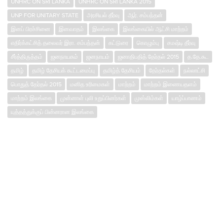
UNHRC ON SRI LANKA
UNHRC ON SRI LANKA 2015
UNP FOR UNITARY STATE
அரசியல் தீர்வு
ஆர். சம்பந்தன்
இனப் பிரச்சினை
இனவாதம்
இலங்கை
இலங்கையில் ஆட்சி மாற்றம்
எதிர்க்கட்சித் தலைவர் இரா. சம்பந்தன்
கட்டுரை
கொழும்பு
சமஷ்டி தீர்வு
சீர்த்திருத்தம்
ஜனநாயகம்
ஜனநாயம்
ஜனாதிபதித் தேர்தல் 2015
த.தே.கூ.
தமிழ்
தமிழ் தேசியக் கூட்டமைப்பு
தமிழ்த் தேசியம்
தேர்தல்கள்
நல்லாட்சி
பொதுத் தேர்தல் 2015
மனித உரிமைகள்
மாற்றம்
மாற்றம் இணையதளம்
மாற்றம் இலங்கை
முன்னாள் புலி உறுப்பினர்கள்
முஸ்லிம்கள்
யாழ்ப்பாணம்
யுத்தத்துக்குப் பின்னரான இலங்கை