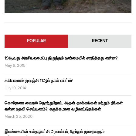
POPULAR
RECENT
19ஆவது அரசியலமைப்பு திருத்தம் உண்மையில் சாதித்தது என்ன?
May 6, 2015
கலியாணம் முடிஞ்சி 11ஆம் நாள் எய்ட்ஸ்!
July 10, 2014
கொரோனா வைரஸ் தொற்றுநோய், அதன் தாக்கங்கள் மற்றும் நீங்கள்
என்ன உதவி செய்யலாம்?: சுருக்கமான வழிகாட்டுதல்கள்
March 25, 2020
இலங்கையின் உள்ளூராட்சி அமைப்பும், தேர்தல் முறைகளும்,