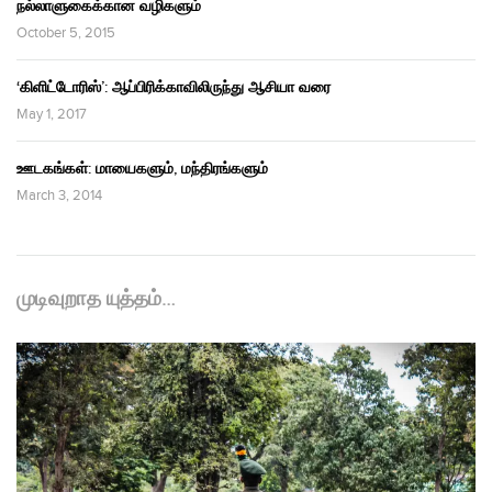
நல்லாளுகைக்கான வழிகளும்
October 5, 2015
‘கிளிட்டோரிஸ்’: ஆப்பிரிக்காவிலிருந்து ஆசியா வரை
May 1, 2017
ஊடகங்கள்: மாயைகளும், மந்திரங்களும்
March 3, 2014
முடிவுறாத யுத்தம்…