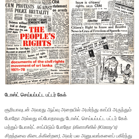
டோஸ்ட் செய்யப்பட்ட பட்டர் கேக்
சூரியாவுடன் அவரது ஆய்வு அறையில் அமர்ந்து காப்பி அருந்தும்
போதோ அல்லது எப்போதாவது டோஸ்ட் செய்யப்பட்ட பட்டர் கேக்
மற்றும் யோகர்ட் சாப்பிடும் போதோ
(கிளாசீஸில் (Klassy’s)
சிறந்தவை கிடைக்கின்றன)
, அவர் பல அனுபவங்களைப் பகிர்ந்து