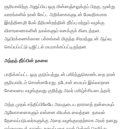
சூரியாவிற்கு அனுப்பிய ஒரு மின்னஞ்சலுக்குப் பிறகு, மூன்று
வாரங்களில் நான் கேட்ட அறிக்கைகளுடன் மேலதிகமாக
இரத்தினபுரி மேல் நீதிமன்றத்தின் தீர்ப்பு மற்றும் வழக்கு
விசாரணைகளின் நகல்களும் எனக்குக் கிடைத்தன.
ஆயிரக்கணக்கான பக்கங்கள் மிகுந்த சிரமத்துடன் ஆய்வு
செய்யப்பட்டு டிஜிட்டல் மயமாக்கப்பட்டிருந்தன.
அந்தத் தீர்ப்பின் நகலை
பாதிக்கப்பட்ட ஒரு குடும்பத்துடன் பகிர்ந்துகொண்டதை நான்
சூரியாவிடம் சொன்னபோது, நடேசன் மையம் இவ்வாறான
சேவையை வழங்குவது குறித்து அவர் மகிழ்ச்சியடைந்தார்.
அந்த முதல் சந்திப்பிலேயே அவருடைய தாராளத் தன்மையும்
ஆலோசனைகளும் என்னை வியக்க வைத்தன. தகவல்
தேவைப்படுபவர்களுக்கு அதை வழங்குவதற்காக அவர் தனது
எல்லையைத் தாண்டி உழைப்பதை நான் பின்னர் தெரிந்து