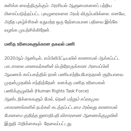
சுளிக்க வைத்திருக்கும். அரசியல் ஆளுமைகளைப் பற்றிய
மிகைப்படுத்தப்பட்ட புகழுரைகளை அவர் விரும்பவில்லை. எனவே,
அதீத புகழ்ச்சிகள் ஏதுமற்ற ஒரு நேர்மையான பதிவை இங்கே
வழங்க முயற்சிக்கிறேன்.
மனித உரிமைகளுக்கான தகவல் பணி
2020ஆம் ஆண்டில்,
எம்பிலிபிட்டியவில் காணாமல் ஆக்கப்பட்ட
பாடசாலை மாணவர்களின் பெற்றோருக்கான அமைப்பின்
ஆவணக் காப்பகத்தில் நான் பணியாற்றியபோத​தான் சூரியாவை
முதன்முதலில் சந்தித்தேன். எனக்கு மனித உரிமைகள்
பணிக்குழுவின் (Human Rights Task Force)
ஆண்டறிக்கைகளும்
மேல், தென் மற்றும் சப்ரகமுவ
மாகாணங்களில் நபர்கள் கடத்தப்பட்டமை அல்லது காணாமல்
போனமை குறித்த ஜனாதிபதி விசாரணை ஆணைக்குழுவின்
இறுதி அறிக்கையும் தேவைப்பட்டது.