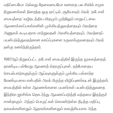
மதிப்பையோ அல்லது தேவையையோ உணராத பல சிவில் சமூக
நிறுவனங்கள் நிறைந்த ஒரு நாட்டில், சூரியாவும் அவர்
‘நடேசன்
மையத்தை’
வழிநடத்திய விதமும் முற்றிலும் மாறுபட்டவை.
ஆவணக்காப்பகங்களின் முக்கியத்துவத்தையும் அவற்றை
அணுகக் கூடியதாக மாற்றுவதன் அவசியத்தையும், அவற்றைப்
பயன்படுத்துவதற்கான வாய்ப்புகளை உருவாக்குவதையும் அவர்
நன்கு உணர்ந்திருந்தார்.
1987ஆம் நிறுவப்பட்ட
நடேசன் மையத்தில்
இருந்த நூலகத்தைத்
தாண்டிய பல்வேறு ஆவணத் தொகுப்புகள், தற்போதைய
செயல்பாடுகளுக்கும் ஆய்வுகளுக்கும் முக்கிய பங்காற்ற
வேண்டியவை என்பதில் அவர் மிகுந்த விழிப்புணர்வுடன் இருந்தார்.
மையத்தில் உள்ள ஆவணங்களை பயனர்கள் பயன்படுத்துவதை
இந்திரா ஜாசிங்க தொடர்ந்து ஆவணப்படுத்தி வந்தமை இதற்குச்
சான்றாகும். அந்தப் பொருட்கள் கொண்டுள்ள நீடித்த மதிப்பு,
தகவல்களினதும் ஆதாரங்களினதும் களஞ்சியமாக அந்த