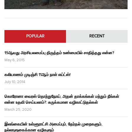
POPULAR
RECENT
19ஆவது அரசியலமைப்பு திருத்தம் உண்மையில் சாதித்தது என்ன?
May 6, 2015
கலியாணம் முடிஞ்சி 11ஆம் நாள் எய்ட்ஸ்!
July 10, 2014
கொரோனா வைரஸ் தொற்றுநோய், அதன் தாக்கங்கள் மற்றும் நீங்கள்
என்ன உதவி செய்யலாம்?: சுருக்கமான வழிகாட்டுதல்கள்
March 25, 2020
இலங்கையின் உள்ளூராட்சி அமைப்பும், தேர்தல் முறைகளும்,
நல்லாளுகைக்கான வழிகளும்