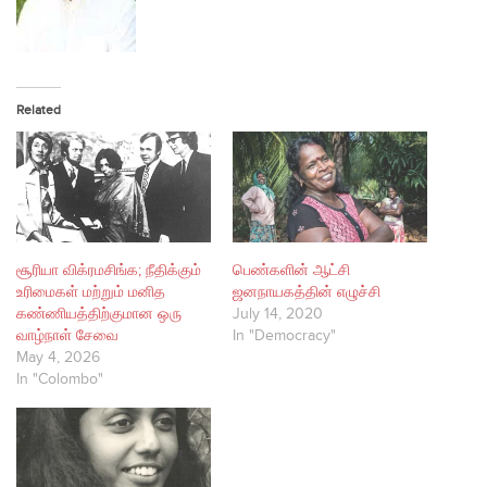
Related
சூரியா விக்ரமசிங்க; நீதிக்கும்
பெண்களின் ஆட்சி
உரிமைகள் மற்றும் மனித
ஜனநாயகத்தின் எழுச்சி
கண்ணியத்திற்குமான ஒரு
July 14, 2020
வாழ்நாள் சேவை
In "Democracy"
May 4, 2026
In "Colombo"