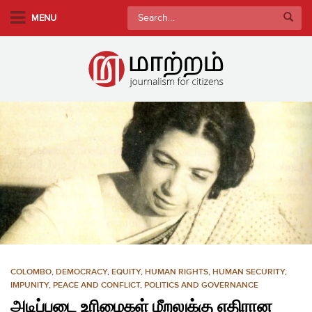
S
Search
MENU
k
for:
i
p
t
o
m
a
i
n
c
o
n
t
e
n
COLOMBO
,
DEMOCRACY
,
EQUITY
,
HUMAN RIGHTS
,
HUMAN SECURITY
,
t
IMPUNITY
,
PEACE AND CONFLICT
,
POLITICS AND GOVERNANCE
அடிப்படை உரிமைகள் மீறலுக்கு எதிரான