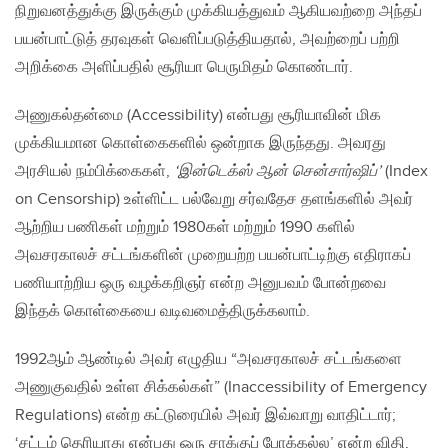
நிறுவனத்துக்கு இருக்கும் முக்கியத்துவம் ஆகியவற்றை அந்தப்
பயன்பாட்டுத் தரவுகள் வெளிப்படுத்தியதால், அவற்றைப் பற்றி
அறிக்கை அளிப்பதில் சூரியா பெருமிதம் கொண்டார்.
அணுகல்தன்மை (Accessibility) என்பது சூரியாவின் மிக
முக்கியமான கொள்கைகளில் ஒன்றாக இருந்தது. அவரது
அரசியல் நம்பிக்கைகள்,
‘இன்டெக்ஸ் ஆன் சென்சார்ஷிப்’
(Index
on Censorship) உள்ளிட்ட பல்வேறு சர்வதேச தளங்களில் அவர்
ஆற்றிய பணிகள் மற்றும் 1980கள் மற்றும் 1990 களில்
அவசரகாலச் சட்டங்களின் முறையற்ற பயன்பாட்டிற்கு எதிராகப்
பணியாற்றிய ஒரு வழக்கறிஞர் என்ற அனுபவம் போன்றவை
இந்தக் கொள்கையை வடிவமைத்திருக்கலாம்.
1992ஆம் ஆண்டில் அவர் எழுதிய “அவசரகாலச் சட்டங்களை
அணுகுவதில் உள்ள சிக்கல்கள்” (Inaccessibility of Emergency
Regulations) என்ற கட்டுரையில் அவர் இவ்வாறு வாதிட்டார்;
‘சட்டம் தெரியாது என்பது ஒரு சாக்குப் போக்கல்ல’ என்ற விதி,