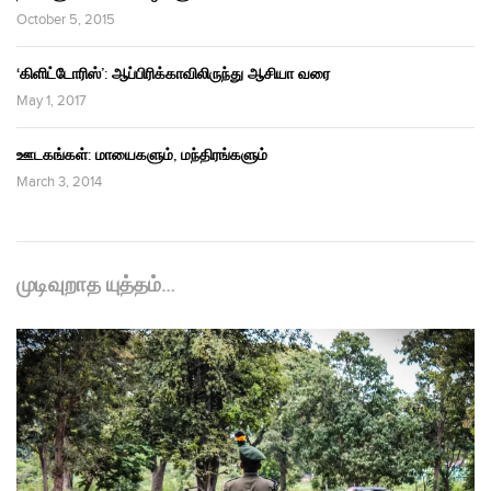
October 5, 2015
‘கிளிட்டோரிஸ்’: ஆப்பிரிக்காவிலிருந்து ஆசியா வரை
May 1, 2017
ஊடகங்கள்: மாயைகளும், மந்திரங்களும்
March 3, 2014
முடிவுறாத யுத்தம்…