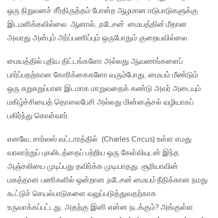
ஒரு நிறுவனச் சீர்திருத்தம் போன்ற ஆழமான ஈடுபாடுகளுக்கு
இடமளிக்கவில்லை. ஆனால்,
நடேசன் மையத்தின்
மீதான
அவரது அன்பும் அர்ப்பணிப்பும் ஒருபோதும் குறையவில்லை.
மையத்தில் புதிய திட்டங்களோ அல்லது ஆவணங்களைப்
பார்ப்பதற்கான கோரிக்கைகளோ வரும்போது, மையம் மீண்டும்
ஒரு சுறுசுறுப்பான இடமாக மாறுவதைக் கண்டு அவர் அடையும்
மகிழ்ச்சியைத் தொலைபேசி அல்லது மின்னஞ்சல் வழியாகப்
பகிர்ந்து கொள்வார்.
எனவே, சார்லஸ் வட்டாரத்தில் (Charles Circus) உள்ள எமது
வரலாற்றுப் புகலிடத்தைப் பற்றிய ஒரு கேள்வியுடன் இந்த
அஞ்சலியை முடிப்பது தவிர்க்க முடியாதது. சூரியாவின்
மகத்தான பணிகளில் ஒன்றான
நடேசன் மையம்
நீதிக்கான நமது
கூட்டுச் செயல்பாடுகளை வலுப்படுத்துவதற்காக
உருவாக்கப்பட்டது. அதற்கு இனி என்ன நடக்கும்? அங்குள்ள