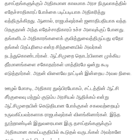
தசாப்தங்களுக்கும் அதிகமான காலமாக அரச நிருவாகத்தில்
எதேச்சாதிகாரப் போக்கை படிப்படியாக அதிகரித்து
வந்திருக்கிறது. ஆனால், ராஜபக்‌ஷர்கள் ஜனாதிபதியாக வந்த
பிறகுதான் அந்த எதேச்சாதிகாரம் உச்ச அளவுக்குப் போனது.
தங்களிடம் அதிகாரங்களைக் குவித்துவைத்திருப்பது ஏதோ
தங்கள் பிறப்புரிமை என்ற சிந்தனையில் அவர்கள்
நடந்துகொண்டார்கள். ஆட்சிமுறை தொடர்பிலான முக்கிய
தீர்மானங்களை சகோதரர்கள் மாத்திரமே ஒன்று கூடி
எடுத்தார்கள். அதன் விளைவே நாட்டின் இன்றைய அவல நிலை.
ஊழல் மோசடி, அதிகார துஷ்பிரயோகம், சட்டத்தின் ஆட்சி
சீர்குலைவு மற்றும் குடும்ப அரசியல் ஆதிக்கம் என்று
ஆட்சிமுறையின் கெடுதியான போக்குகள் சகலவற்றையும்
உருவகிப்பவர்களாக ராஜபக்‌ஷர்கள் விளங்கினார்கள். இந்த
நூற்றாண்டின் இதுவரையான இரு தசாப்தங்களுக்கும்
அதிகமான காலப்பகுதியில் கூடுதல் வருடங்கள் அவர்களே