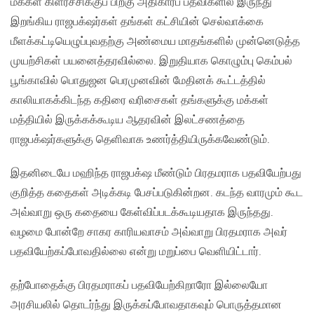
மக்கள் கிளர்ச்சிக்குப் பிறகு அதிகாரப் பதவிகளில் இருந்து
இறங்கிய ராஜபக்‌ஷர்கள் தங்கள் கட்சியின் செல்வாக்கை
மீளக்கட்டியெழுப்புவதற்கு அண்மைய மாதங்களில் முன்னெடுத்த
முயற்சிகள் பயனைத்தரவில்லை. இறுதியாக கொழும்பு கெம்பல்
பூங்காவில் பொதுஜன பெரமுனவின் மேதினக் கூட்டத்தில்
காலியாகக்கிடந்த கதிரை வரிசைகள் தங்களுக்கு மக்கள்
மத்தியில் இருக்கக்கூடிய ஆதரவின் இலட்சணத்தை
ராஜபக்‌ஷர்களுக்கு தெளிவாக உணர்த்தியிருக்கவேண்டும்.
இதனிடையே மஹிந்த ராஜபக்‌ஷ மீண்டும் பிரதமராக பதவியேற்பது
குறித்த கதைகள் அடிக்கடி பேசப்படுகின்றன. கடந்த வாரமும் கூட
அவ்வாறு ஒரு கதையை கேள்விப்படக்கூடியதாக இருந்தது.
வழமை போன்றே சாகர காரியவாசம் அவ்வாறு பிரதமராக அவர்
பதவியேற்கப்போவதில்லை என்று மறுப்பை வெளியிட்டார்.
தற்போதைக்கு பிரதமராகப் பதவியேற்கிறாரோ இல்லையோ
அரசியலில் தொடர்ந்து இருக்கப்போவதாகவும் பொருத்தமான