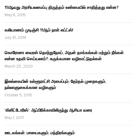
19ஆவது அரசியலமைப்பு திருத்தம் உண்மையில் சாதித்தது என்ன?
May 6, 2015
கலியாணம் முடிஞ்சி 11ஆம் நாள் எய்ட்ஸ்!
July 10, 2014
கொரோனா வைரஸ் தொற்றுநோய், அதன் தாக்கங்கள் மற்றும் நீங்கள்
என்ன உதவி செய்யலாம்?: சுருக்கமான வழிகாட்டுதல்கள்
March 25, 2020
இலங்கையின் உள்ளூராட்சி அமைப்பும், தேர்தல் முறைகளும்,
நல்லாளுகைக்கான வழிகளும்
October 5, 2015
‘கிளிட்டோரிஸ்’: ஆப்பிரிக்காவிலிருந்து ஆசியா வரை
May 1, 2017
ஊடகங்கள்: மாயைகளும், மந்திரங்களும்