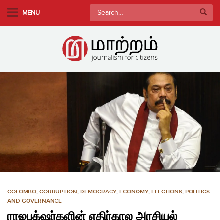
S
Search
MENU
k
for:
i
p
t
o
m
a
i
n
c
o
n
t
e
n
COLOMBO
,
CORRUPTION
,
DEMOCRACY
,
ECONOMY
,
ELECTIONS
,
POLITICS
t
AND GOVERNANCE
ராஜபக்‌ஷர்களின் எதிர்கால அரசியல்