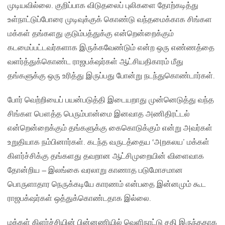
முடியவில்லை. குறிப்பாக விடுதலைப் புலிகளை தோற்கடித்து
உள்நாட்டுப்போரை முடிவுக்குக் கொண்டு வந்தமைக்காக சிங்கள
மக்கள் தங்களது குடும்பத்துக்கு என்றென்றைக்கும்
கடமைப்பட்டவர்களாக இருக்கவேண்டும் என்ற ஒரு எண்ணத்தை
வளர்த்துக்கொண்ட ராஜபக்‌ஷர்கள் ஆட்சியதிகாரம் மீது
தங்களுக்கு ஒரு உரித்து இருப்பது போன்று நடந்துகொண்டார்கள்.
போர் வெற்றியைப் பயன்படுத்தி இடையறாது முன்னெடுத்து வந்த
சிங்கள பௌத்த பெரும்பான்மை இனவாத அணிதிரட்டல்
என்றென்றைக்கும் தங்களுக்கு கைகொடுக்கும் என்று அவர்கள்
உறுதியாக நம்பினார்கள். கடந்த வருடத்தைய ‘அறகலய’ மக்கள்
கிளர்ச்சிக்கு தங்களது தவறான ஆட்சிமுறையின் விளைவாக
தோன்றிய – இலங்கை வரலாறு காணாத படுமோசமான
பொருளாதார நெருக்கடியே காரணம் என்பதை இன்னமும் கூட
ராஜபக்‌ஷர்கள் ஒத்துக்கொண்டதாக இல்லை.
மக்கள் கிளர்ச்சியின் பின்னணியில் வெளிநாட்டு சதி இருந்ததாக