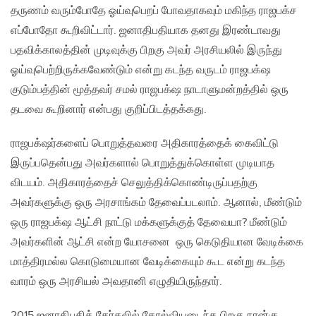
தருணம் வரும்போதே ஓய்வுபெறப் போவதாகவும் மகிந்த ராஜபக்ச
எப்போதோ கூறிவிட்டார். ஜனாதிபதியாக தனது இரண்டாவது
பதவிக்காலத்தின் முடிவுக்கு பிறகு அவர் அரசியலில் இருந்து
ஓய்வுபெற்றிருக்கவேண்டும் என்று கடந்த வருடம் ராஜபக்‌ஷ
குடும்பத்தின் மூத்தவர் சமல் ராஜபக்‌ஷ நாடாளுமன்றத்தில் ஒரு
தடவை கூறினார் என்பது குறிப்பிடத்தக்கது.
ராஜபக்‌ஷர்களைப் பொறுத்தவரை அதிகாரத்தைக் கைவிட்டு
இருப்பதென்பது அவர்களால் பொறுத்துக்கொள்ள முடியாத
விடயம். அதிகாரத்தைச் செலுத்திக்கொண்டிருப்பதற்கு
அவர்களுக்கு ஒரு அரசாங்கம் தேவைப்படலாம். ஆனால், மீண்டும்
ஒரு ராஜபக்‌ஷ ஆட்சி நாட்டு மக்களுக்குத் தேவையா? மீண்டும்
அவர்களின் ஆட்சி என்ற யோசனை ஒரு கெடுதியான வேடிக்கை
மாத்திரமல்ல கொடுமையான வேடிக்கையும் கூட என்று கடந்த
வாரம் ஒரு அரசியல் அவதானி எழுதியிருந்தார்.
2015 ஜனாதிபதித் தேர்தலில் தோல்வியடைந்த பிறகு நான்கு