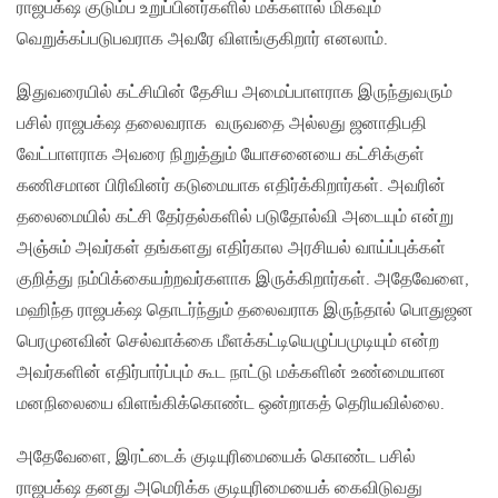
ராஜபக்‌ஷ குடும்ப உறுப்பினர்களில் மக்களால் மிகவும்
வெறுக்கப்படுபவராக அவரே விளங்குகிறார் எனலாம்.
இதுவரையில் கட்சியின் தேசிய அமைப்பாளராக இருந்துவரும்
பசில் ராஜபக்‌ஷ தலைவராக வருவதை அல்லது ஜனாதிபதி
வேட்பாளராக அவரை நிறுத்தும் யோசனையை கட்சிக்குள்
கணிசமான பிரிவினர் கடுமையாக எதிர்க்கிறார்கள். அவரின்
தலைமையில் கட்சி தேர்தல்களில் படுதோல்வி அடையும் என்று
அஞ்சும் அவர்கள் தங்களது எதிர்கால அரசியல் வாய்ப்புக்கள்
குறித்து நம்பிக்கையற்றவர்களாக இருக்கிறார்கள். அதேவேளை,
மஹிந்த ராஜபக்‌ஷ தொடர்ந்தும் தலைவராக இருந்தால் பொதுஜன
பெரமுனவின் செல்வாக்கை மீளக்கட்டியெழுப்பமுடியும் என்ற
அவர்களின் எதிர்பார்ப்பும் கூட நாட்டு மக்களின் உண்மையான
மனநிலையை விளங்கிக்கொண்ட ஒன்றாகத் தெரியவில்லை.
அதேவேளை, இரட்டைக் குடியுரிமையைக் கொண்ட பசில்
ராஜபக்‌ஷ தனது அமெரிக்க குடியுரிமையைக் கைவிடுவது