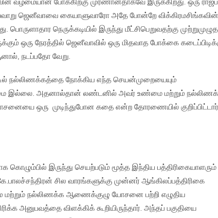
வின் வழமையான போக்கிற்கு முரணானதாகவே இருக்கிறது. ஒரு ராஜப
வ்வாறு ஜெனீவாவை கையாளுவாரோ அதே போன்றே விக்கிரமசிங்கவின
ு. பொருளாதார நெருக்கடியில் இருந்து மீட்சிபெறுவதற்கு முற்றுமுழு
க்கும் ஒரு நேரத்தில் ஜெனீவாவில் ஒரு மிதவாத போக்கை கடைப்பிடிக்
 ஆனால், நடப்பதோ வேறு.
்டில் நல்லிணக்கத்தை நோக்கிய எந்த செயன்முறையையும்
மை இல்லை. அதனால்தான் லண்டனில் அவர் உண்மை மற்றும் நல்லிணக
சனையை ஒரு முடிந்துபோன கதை என்ற தோரணையில் குறிப்பிட்டார
மாக கொழும்பில் இருந்து செயற்படும் மூத்த இந்திய பத்திரிகையாளரும்
.பாலச்சந்திரன் சில வாரங்களுக்கு முன்னர் ஆங்கிலப்பத்திரிகை
ை மற்றும் நல்லிணக்க ஆணைக்குழு யோசனை பற்றி எழுதிய
ிக்க அனுபவத்தை விளக்கிக் கூறியிருந்தார். அந்தப் பகுதியை