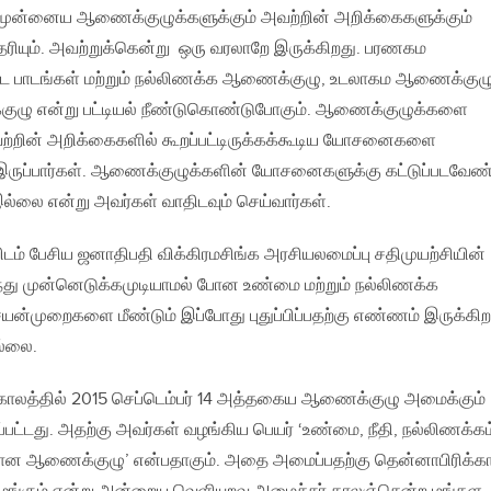
ட முன்னைய ஆணைக்குழுக்களுக்கும் அவற்றின் அறிக்கைகளுக்கும்
தெரியும். அவற்றுக்கென்று ஒரு வரலாறே இருக்கிறது. பரணகம
 பாடங்கள் மற்றும் நல்லிணக்க ஆணைக்குழு, உடலாகம ஆணைக்குழு
ழு என்று பட்டியல் நீண்டுகொண்டுபோகும். ஆணைக்குழுக்களை
ற்றின் அறிக்கைகளில் கூறப்பட்டிருக்கக்கூடிய யோசனைகளை
க இருப்பார்கள். ஆணைக்குழுக்களின் யோசனைகளுக்கு கட்டுப்படவேண்
ல்லை என்று அவர்கள் வாதிடவும் செய்வார்கள்.
ிடம் பேசிய ஜனாதிபதி விக்கிரமசிங்க அரசியலமைப்பு சதிமுயற்சியின்
து முன்னெடுக்கமுடியாமல் போன உண்மை மற்றும் நல்லிணக்க
்முறைகளை மீண்டும் இப்போது புதுப்பிப்பதற்கு எண்ணம் இருக்கி
ல்லை.
 காலத்தில் 2015 செப்டெம்பர் 14 அத்தகைய ஆணைக்குழு அமைக்கும்
ட்டது. அதற்கு அவர்கள் வழங்கிய பெயர் ‘உண்மை, நீதி, நல்லிணக்கம
க்கான ஆணைக்குழு’ என்பதாகும். அதை அமைப்பதற்கு தென்னாபிரிக்க