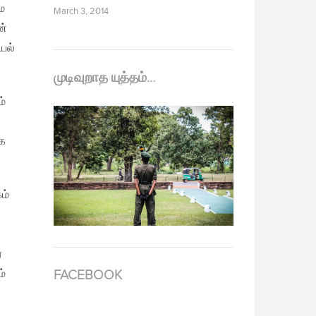
ை
March 3, 2014
ன்
யல்
முடிவுறாத யுத்தம்…
்
க
ம்
்
ம்
FACEBOOK