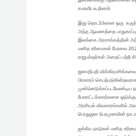
இலங்கைக்கு ஆலோசனை வழங்
சமரவீர கூறினார்.
இது தொடர்பிலான ஒரு கருத்த
அந்த ஆவணத்தை பாதுகாப்பு 
இலங்கை அரசாங்கத்தின் அந்
மனித உரிமைகள் பேரவை 2020 மா
ராஜபக்‌ஷர்கள் அதைப் பற்றி சி
ஜனாதிபதி விக்கிரமசிங்கவ
பிரகாரம் செயற்படுகின்றவரா
முன்னெடுக்கப்படவேண்டிய 
போராட்டக்காரர்களை ஒடுக்கு
அரசியல் விவகாரங்களில் அவர
பொதுஜன பெரமுனவின் நாடாளு
ஐக்கிய நாடுகள் மனித உரிம