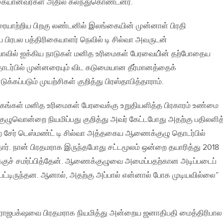
க்கையானவர்கள் அதில் கலந்துகொண்டனர்.
ரையாற்றிய பிறகு லண்டனில் இலங்கையின் முன்னாள் பிரதி
 பிரபல பத்திரிகையாளர் நெவில் டி சில்வா அவருடன்
ாவில் ஐக்கிய நாடுகள் மனித உரிமைகள் பேரவையி்ன் தற்போதைய
டர்பில் முன்னரையும் விட கடுமையான தீர்மானத்தைக்
கப்படும் முயற்சிகள் குறித்து பிரஸ்தாபித்தாராம்.
்கள் மனித உரிமைகள் பேரவைக்கு உறுதியளித்த பிரகாரம் உண்மை
ுழுவொன்றை நியமிப்பது குறித்து அவர் கேட்டபோது அதற்கு பதிலளித
்ற சேர் டெஸ்மண்ட் டி சில்வா அத்தகைய ஆணைக்குழு தொடர்பில்
். நான் பிரதமராக இருந்தபோது சட்டமூலம் ஒன்றை தயாரித்து 2018
்குச் சமர்ப்பித்தேன். ஆணைக்குழுவை அமைப்பதற்கான அடிப்படைப்
ட்டிருந்தன. ஆனால், அதற்கு அப்பால் என்னால் போக முடியவில்லை”
 ராஜபக்‌ஷவை பிரதமராக நியமித்து அன்றைய ஜனாதிபதி மைத்திரிபால