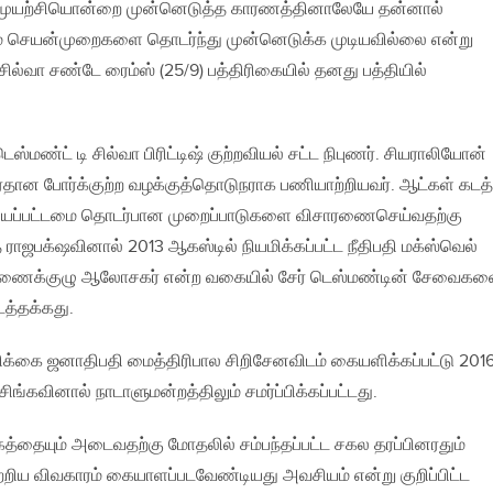
ிமுயற்சியொன்றை முன்னெடுத்த காரணத்தினாலேயே தன்னால்
செயன்முறைகளை தொடர்ந்து முன்னெடுக்க முடியவில்லை என்று
ில்வா சண்டே ரைம்ஸ் (25/9) பத்திரிகையில் தனது பத்தியில்
ஸ்மண்ட் டி சில்வா பிரிட்டிஷ் குற்றவியல் சட்ட நிபுணர். சியராலியோன்
பிரதான போர்க்குற்ற வழக்குத்தொடுநராக பணியாற்றியவர். ஆட்கள் கடத
ய்யப்பட்டமை தொடர்பான முறைப்பாடுகளை விசாரணைசெய்வதற்கு
ாஜபக்‌ஷவினால் 2013 ஆகஸ்டில் நியமிக்கப்பட்ட நீதிபதி மக்ஸ்வெல்
்குழு ஆலோசகர் என்ற வகையில் சேர் டெஸ்மண்டின் சேவைகளை
ிடத்தக்கது.
கை ஜனாதிபதி மைத்திரிபால சிறிசேனவிடம் கையளிக்கப்பட்டு 201
சிங்கவினால் நாடாளுமன்றத்திலும் சமர்ப்பிக்கப்பட்டது.
்தையும் அடைவதற்கு மோதலில் சம்பந்தப்பட்ட சகல தரப்பினரதும்
 பற்றிய விவகாரம் கையாளப்படவேண்டியது அவசியம் என்று குறிப்பிட்ட