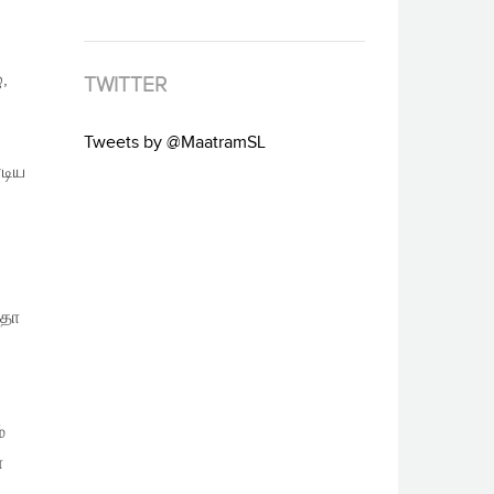
,
TWITTER
Tweets by @MaatramSL
டிய
றதா
்
ா