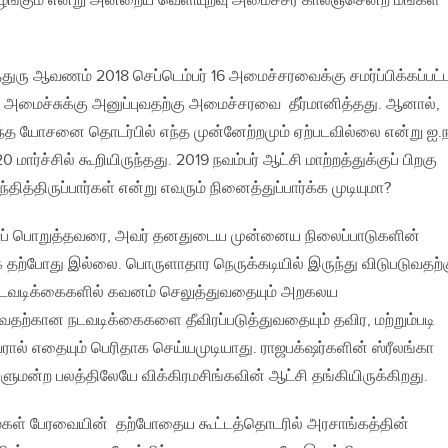
கும் என்று அன்றைய வெளியுறவு அமைச்சர் காலஞ்சென்ற மங்கள
ுரு ஆவணம் 2018 செப்டெம்பர் 16 அமைச்சரவைக்கு சமர்ப்பிக்கப்பட்ட
அமைச்சுக்கு அனுப்புவதற்கு அமைச்சரவை தீர்மானித்தது. ஆனால்,
த யோசனை தொடர்பில் எந்த முன்னேற்றமும் ஏற்படவில்லை என்று ஐ.ந
ர்ச்சில் கூறியிருந்தது. 2019 நவம்பர் ஆட்சி மாற்றத்துக்குப் பிறகு
ந்தித்திருப்பார்கள் என்று எவரும் நினைத்துப்பார்க்க முடியுமா?
ைப் பொறுத்தவரை, அவர் தனதுடைய முன்னைய நிலைப்பாடுகளின்
க தற்போது இல்லை. பொருளாதார நெருக்கடியில் இருந்து விடுபடுவதற்
நடவடிக்கைகளில் கவனம் செலுத்துவதையும் அறகலய
வதற்கான நடவடிக்கைகளை தீவிரப்படுத்துவதையும் தவிர, மற்றும்படி
ால் எதையும் பெரிதாக செய்யமுடியாது. ராஜபக்‌ஷர்களின் ஸ்ரீலங்கா
மன்ற பலத்திலேயே விக்கிரமசிங்கவின் ஆட்சி தங்கியிருக்கிறது.
ைகள் பேரவையின் தற்போதைய கூட்டத்தொடரில் அரசாங்கத்தின்