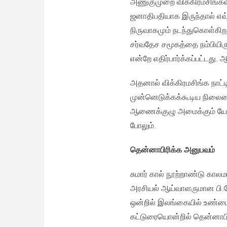
அணுகுமுறை விக்கிரமசிங்க
ஜனாதிபதியாக இருந்தால் எ
நிருவாகமும் நடந்துகொள்கிறத
சர்வதேச சமூகத்தை நம்பியிரு
என்றே எதிர்பார்க்கப்பட்டது.
அதனால் விக்கிரமசிங்க நாட
முன்னெடுக்கக்கூடிய நிலை
ஆணைக்குழு அமைக்கும் யோ
போலும்.
தென்னாபிரிக்க அனுபவம்
சுமார் கால் நூற்றாண்டு கால
அரசியல் ஆய்வாளருமான பி.கே
ஒன்றில் இலங்கையில் உண்ம
கட்டுரையொன்றில் தென்னாபிர