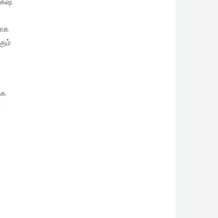
க்‌ஷ
்
தாக
கும்
்க
்