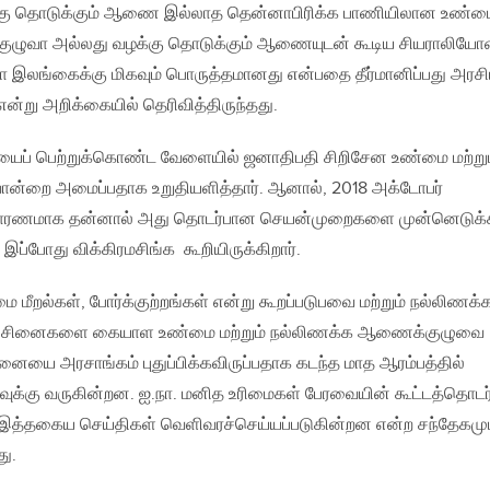
ு தொடுக்கும் ஆணை இல்லாத தென்னாபிரிக்க பாணியிலான உண்ம
குழுவா அல்லது வழக்கு தொடுக்கும் ஆணையுடன் கூடிய சியராலியோ
லங்கைக்கு மிகவும் பொருத்தமானது என்பதை தீர்மானிப்பது அரசி
என்று அறிக்கையில் தெரிவித்திருந்தது.
ப் பெற்றுக்கொண்ட வேளையில் ஜனாதிபதி சிறிசேன உண்மை மற்றும
றை அமைப்பதாக உறுதியளித்தார். ஆனால், 2018 அக்டோபர்
ி காரணமாக தன்னால் அது தொடர்பான செயன்முறைகளை முன்னெடுக்
 இப்போது விக்கிரமசிங்க கூறியிருக்கிறார்.
ை மீறல்கள், போர்க்குற்றங்கள் என்று கூறப்படுபவை மற்றும் நல்லிணக்க
ரச்சினைகளை கையாள உண்மை மற்றும் நல்லிணக்க ஆணைக்குழுவை
ை அரசாங்கம் புதுப்பிக்கவிருப்பதாக கடந்த மாத ஆரம்பத்தில்
க்கு வருகின்றன. ஐ.நா. மனித உரிமைகள் பேரவையின் கூட்டத்தொடர
 இத்தகைய செய்திகள் வெளிவரச்செய்யப்படுகின்றன என்ற சந்தேகமு
து.