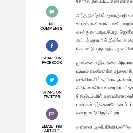
சேர்ந்த குறிப்பிட்ட எண்ணி
அந்த நிகழ்வில் ஜனாதிபதி உ
உயர்ஸ்தானிகராக பணியாற்றிய
NO
COMMENTS
.
கலந்துரையாடியபோது ஜெனீவ
கூட்டத்தொடரில் இலங்கை தொ
கொண்டுவருவதற்கு முன்னெடுக்
SHARE ON
முன்னைய இலங்கை அரசாங்கங
FACEBOOK
மற்றும் நல்லிணக்க ஆணைக்க
விக்கிரமசிங்க, “காலஞ்சென
அறிக்கையொன்றை தயாரித்தார
SHARE ON
செப்டெம்பரில் அமைச்சரவைக
TWITTER
பணிகள் ஏற்கெனவே செய்யப்ப
என்று கூறியிருக்கிறார்.
EMAIL THIS
தன்னை பதவி நீக்கி மஹிந்த
ARTICLE