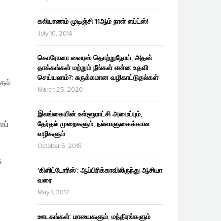
கலியாணம் முடிஞ்சி 11ஆம் நாள் எய்ட்ஸ்!
July 10, 2014
கொரோனா வைரஸ் தொற்றுநோய், அதன்
தாக்கங்கள் மற்றும் நீங்கள் என்ன உதவி
செய்யலாம்?: சுருக்கமான வழிகாட்டுதல்கள்
்தல்
March 25, 2020
இலங்கையின் உள்ளூராட்சி அமைப்பும்,
ப்
தேர்தல் முறைகளும், நல்லாளுகைக்கான
வழிகளும்
October 5, 2015
6
‘கிளிட்டோரிஸ்’: ஆப்பிரிக்காவிலிருந்து ஆசியா
வரை
May 1, 2017
ஊடகங்கள்: மாயைகளும், மந்திரங்களும்