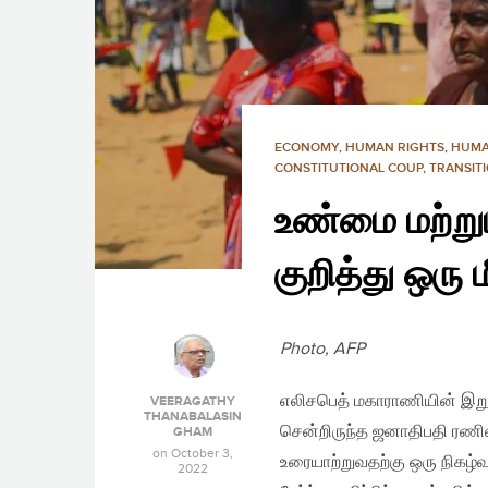
ECONOMY
,
HUMAN RIGHTS
,
HUMA
CONSTITUTIONAL COUP
,
TRANSITI
உண்மை மற்ற
குறித்து ஒரு 
Photo, AFP
எலிசபெத் மகாராணியின் இற
VEERAGATHY
THANABALASIN
சென்றிருந்த ஜனாதிபதி ரணில
GHAM
on
October 3,
உரையாற்றுவதற்கு ஒரு நிகழ்வ
2022