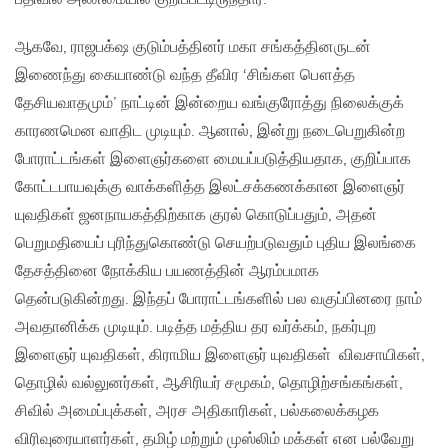
ஆகவே, ராஜபக்‌ஷ குடும்பத்தினர் மகா சங்கத்தினருடன்
இணைந்து கையாண்டு வந்த தீவிர ‘சிங்கள பௌத்த
தேசியவாதமும்’ நாட்டின் இன்றைய வங்குரோத்து நிலைக்குக்
காரணமென வாதிட முடியும். ஆனால், இன்று நடைபெறுகின்ற
போராட்டங்கள் இளைஞர்களை மையப்படுத்தியதாக, குறிப்பாக
கோட்டபாயவுக்கு வாக்களித்த இலட்சக்கணக்கான இளைஞர்
யுவதிகள் ஜனநாயகத்திற்காக குரல் கொடுப்பதும், அதன்
பெறுமதியைப் புரிந்துகொண்டு செயற்படுவதும் புதிய இலங்கை
தேசத்தினை நோக்கிய பயணத்தின் ஆரம்பமாக
தென்படுகின்றது. இந்தப் போராட்டங்களில் பல வகுப்பினரை நாம்
அவதானிக்க முடியும். படித்த மத்திய தர வர்க்கம், நகர்புற
இளைஞர் யுவதிகள், கிராமிய இளைஞர் யுவதிகள் விவசாயிகள்,
தொழில் வல்லுனர்கள், ஆசிரியர் சமூகம், தொழிற்சங்கங்கள்,
சிவில் அமைப்புக்கள், அரச அதிகாரிகள், பல்கலைக்கழக
விரிவுரையாளர்கள், தமிழ் மற்றும் முஸ்லிம் மக்கள் என பல்வேறு