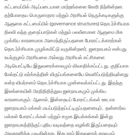
கட்டமைப்பில் அடிப்படையான மாற்றங்களை கோரி நிற்கின்றன.
தற்போதைய பொருளாதார மற்றும் அரசியல் நெருக்கடிகளுக்கு
ஆளுகை கட்டமைப்பில் (governance structures) தொடர்ச்சியாக
நிலவி வந்த குறைப்பாடுகள் மற்றும் பலவீனமான ஆளுமை மிக
முக்கிய காரணமாக அமைந்திருப்பதனை போராட்டக்காரர்கள்
தொடர்ச்சியாக முழக்கமிட்டு வருகின்றனர். ஜனநாயகம் என்பது
உயர்குழாம் அரசியலை அல்லது அரசியல் கட்சிகளை
அடியொட்டியே இதுவரைக்காலமும் விவாதிக்கப்பட்டது. குறிப்பாக
மேல்தட்டு வர்க்கத்தின் விருப்பங்களையே வெளிப்படுத்தியுள்ளது
என்ற விமர்சனம் தொடர்ச்சியாக முன்வைக்கப்பட்டது. இதற்கு
இலங்கையின் பிரதிநிதித்துவ ஜனநாயகமும் முக்கிய
காரணமாகும். ஆனால், இன்றையப் போராட்டங்கள் ஊடாக
ஜனநாயகம் மக்கள் மயப்படுத்தப்பட்டிருப்பதனையும், தன்னார்வ
மக்கள் போராட்டங்கள் மற்றும் சமூக இயக்கங்கள் இன்று
ஜனநாயகத்திற்குப் புதிய வடிவத்தை வழங்கி இருப்பதையும்
அவதானிக்க முடிகின்றது. இது நாம் இதுவரைக் காலமும்