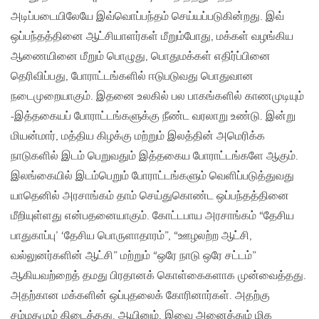
அடிப்படையிலேயே இவ்வொப்பந்தம் செய்யப்படுகின்றது. இவ்
ஒப்பந்தத்தினை ஆட்சியாளர்கள் மீறும்போது, மக்கள் வழங்கிய
ஆணையினை மீறும் பொழுது, பொதுமக்கள் எதிர்ப்பினை
தெரிவிப்பது, போராட்டங்களில் ஈடுபடுவது பொதுவான
நடைமுறையாகும். இதனை உலகில் பல பாகங்களில் காணமுடியும்
-இத்தகையப் போராட்டங்களுக்கு நீண்ட வரலாறு உண்டு. இன்று
மியன்மார், மத்திய கிழக்கு மற்றும் இலத்தின் அமெரிக்க
நாடுகளில் இடம் பெறுவதும் இத்தகைய போராட்டங்களே ஆகும்.
இலங்கையில் இடம்பெறும் போராட்டங்களும் வெளிப்படுத்துவது
யாதெனில் அரசாங்கம் தாம் செய்துகொண்ட ஒப்பந்தத்தினை
மீறியுள்ளது என்பதனையாகும். கோட்டபாய அரசாங்கம் “தேசிய
பாதுகாப்பு’ ‘தேசிய பொருளாதாரம்”, “ஊழலற்ற ஆட்சி,
வல்லுனர்களின் ஆட்சி” மற்றும் “ஒரே நாடு ஒரே சட்டம்”
ஆகியவற்றைத் தமது பிரதானக் கொள்கைகளாக முன்வைத்தது.
அதற்கான மக்களின் ஒப்புதலைக் கோரினார்கள். அதற்கு
சம்மதமும் கிடைத்தது. ஆயினும், இவை அனைத்தும் மிக