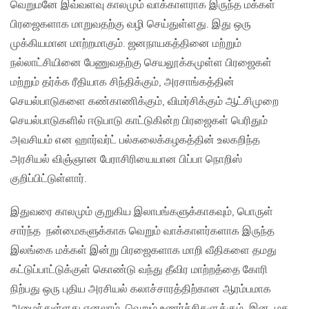
வெறுமனே இவ்வளவு காலமும் வாக்காளராக இருந்த மக்கள்
பிரஜைகளாக மாறுவதற்கு வழி செய்துள்ளது. இது ஒரு
முக்கியமான மாற்றமாகும். ஜனநாயகத்தினை மற்றும்
நல்லாட்சியினை பேணுவதற்கு செயலூக்கமுள்ள பிரஜைகள்
மற்றும் தர்க்க ரீதியாக சிந்திக்கும், அரசாங்கத்தின்
செயல்பாடுகளை கண்காணிக்கும், விமர்சிக்கும் ஆட்சிமுறை
செயல்பாடுகளில் ஈடுபாடு காட்டுகின்ற பிரஜைகள் பெரிதும்
அவசியம் என ஹார்வர்ட் பல்கலைக்கழகத்தின் உலகறிந்த
அரசியல் விஞ்ஞான பேராசிரியையான பிப்பா நொறிஸ்
குறிப்பிட்டுள்ளார்.
இதுவரை காலமும் குறுகிய இலாபங்களுக்காகவும், பொருள்
சார்ந்த நன்மைகளுக்காக வெறும் வாக்காளர்களாக இருந்த
இலங்கை மக்கள் இன்று பிரஜைகளாக மாறி வீதிகளை தமது
கட்டுப்பாட்டுக்குள் கொண்டு வந்து தீவிர மாற்றத்தை கோரி
நிற்பது ஒரு புதிய அரசியல் கலாச்சாரத்திற்கான ஆரம்பமாக
அமைந்துள்ளது எனலாம். வெறும் உணர்ச்சிகளுக்கும், இன, மத