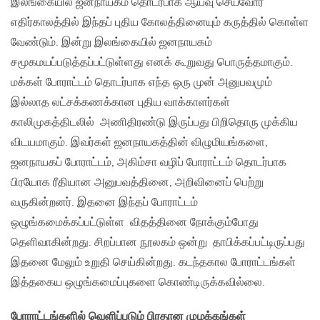
இலங்கையில் ஜனநாயகம் தொடர்பாக ஆய்வு செய்வோர்
எதிர்காலத்தில் இந்தப் புதிய கோலத்தினையும் கருத்தில் கொள்ள
வேண்டும். இன்று இலங்கையில் ஜனநாயகம்
சமூகமயப்படுத்தப்பட்டுள்ளது எனக் கூறுவது பொருத்தமாகும்.
மக்கள் போராட்டம் தொடர்பாக எந்த ஒரு முன் அனுபவமும்
இல்லாத லட்சக்கணக்கான புதிய வாக்காளர்கள்
காலிமுகத்திடலில் அணிதிரண்டு இருப்பது பிறிதொரு முக்கிய
விடயமாகும். இவர்கள் ஜனநாயகத்தின் விழுமியங்களை,
ஜனநாயகப் போராட்டம், அகிம்சா வழிப் போராட்டம் தொடர்பாக
பிரயோக ரீதியான அனுபவத்தினை, அறிவினைப் பெற்று
வருகின்றனர். இதனை இந்தப் போராட்டம்
ஒழுங்கமைக்கப்பட்டுள்ள விதத்தினை நோக்கும்போது
தெளிவாகின்றது. சிறப்பான நூலகம் ஒன்று தாபிக்கப்பட்டிருப்பது
இதனை மேலும் உறுதி செய்கின்றது. கடந்தகால போராட்டங்கள்
இத்தகைய ஒழுங்கமைப்புகளை கொண்டிருக்கவில்லை.
போராட்டங்களில் வெளிப்படும் பிரதான முழக்கங்கள்