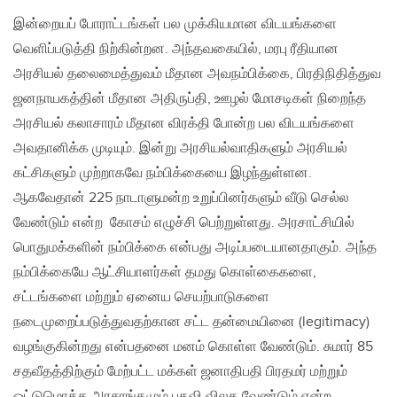
இன்றையப் போராட்டங்கள் பல முக்கியமான விடயங்களை
வெளிப்படுத்தி நிற்கின்றன. அந்தவகையில், மரபு ரீதியான
அரசியல் தலைமைத்துவம் மீதான அவநம்பிக்கை, பிரதிநிதித்துவ
ஜனநாயகத்தின் மீதான அதிருப்தி, ஊழல் மோசடிகள் நிறைந்த
அரசியல் கலாசாரம் மீதான விரக்தி போன்ற பல விடயங்களை
அவதானிக்க முடியும். இன்று அரசியல்வாதிகளும் அரசியல்
கட்சிகளும் முற்றாகவே நம்பிக்கையை இழந்துள்ளன.
ஆகவேதான் 225 நாடாளுமன்ற உறுப்பினர்களும் வீடு செல்ல
வேண்டும் என்ற கோசம் எழுச்சி பெற்றுள்ளது. அரசாட்சியில்
பொதுமக்களின் நம்பிக்கை என்பது அடிப்படையானதாகும். அந்த
நம்பிக்கையே ஆட்சியாளர்கள் தமது கொள்கைகளை,
சட்டங்களை மற்றும் ஏனைய செயற்பாடுகளை
நடைமுறைப்படுத்துவதற்கான சட்ட தன்மையினை (legitimacy)
வழங்குகின்றது என்பதனை மனம் கொள்ள வேண்டும். சுமார் 85
சதவீதத்திற்கும் மேற்பட்ட மக்கள் ஜனாதிபதி பிரதமர் மற்றும்
ஒட்டுமொத்த அரசாங்கமும் பதவி விலக வேண்டும் என்ற