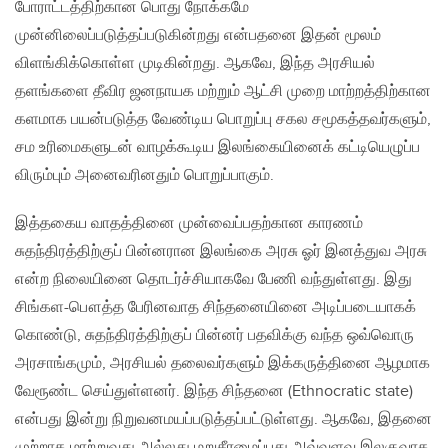
போராட்டத்திற்கான பொது நோக்கமே
முன்னிலைப்படுத்தப்படுகின்றது என்பதனை இதன் மூலம்
விளங்கிக்கொள்ள முடிகின்றது. ஆகவே, இந்த அரசியல்
தளங்களை தீவிர ஜனநாயக மற்றும் ஆட்சி முறை மாற்றத்திற்கான
களமாக பயன்படுத்த வேண்டிய பொறுப்பு சகல சமூகத்தவர்களும்,
சம உரிமைகளுடன் வாழக்கூடிய இலங்கையினைக் கட்டியெழுப்ப
விரும்பும் அனைவரினதும் பொறுப்பாகும்.
இத்தகைய வாதத்தினை முன்வைப்பதற்கான காரணம்
சுதந்திரத்திற்குப் பின்னரான இலங்கை அரசு ஓர் இனத்துவ அரசு
என்ற நிலையினை தொடர்ச்சியாகவே பேணி வந்துள்ளது. இது
சிங்கள-பௌத்த பேரினவாத சிந்தனையினை அடிப்படையாகக்
கொண்டு, சுதந்திரத்திற்குப் பின்னர் பதவிக்கு வந்த ஒவ்வொரு
அரசாங்கமும், அரசியல் தலைவர்களும் இக்கருத்தினை ஆழமாக
வேரூண்ட செய்துள்ளனர். இந்த சிந்தனை (Ethnocratic state)
என்பது இன்று நிறுவனமயப்படுத்தப்பட்டுள்ளது. ஆகவே, இதனை
முற்றாக மாற்றுவது அல்லது மறுசீரமைப்பது அவ்வளவு இலகுவாக