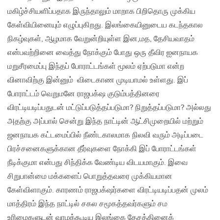
மகிழ்ச்சியளிப்பதாக இருந்தாலும் மாறாக பிறிதொரு முக்கிய
கேள்வியினையும் எழுப்புகிறது. இலங்கையினுடைய கடந்தகால
நிகழ்வுகள், ஆழமாக வேறுன்றியுள்ள இன,மத, தேசியவாதம்
என்பவற்றினை வைத்து நோக்கும் போது ஒரு தீவிர ஐனநாயக
மறுசீரமைப்பு இந்தப் போராட்டங்கள் மூலம் ஏற்படுமா என்ற
வினாவிற்கு இன்னும் விடைகாண முடியாமல் உள்ளது. இப்
போராட்டம் வெறுமனே ராஜபக்‌ஷ குடும்பத்தினரை
விரட்டியடிப்பதுடன் மட்டுப்படுத்தப்படுமா? நிறுத்தப்படுமா? அல்லது
அதற்கு அப்பால் சென்று இந்த நாட்டின் ஆட்சிமுறையில் மற்றும்
ஜனநாயக கட்டமைப்பில் நீண்டகாலமாக நிலவி வரும் அடிப்படை
பிரச்சனைகளுக்கான தீர்வுகளை நோக்கி இப் போராட்டங்கள்
நீடிக்குமா என்பது சிந்திக்க வேண்டிய விடயமாகும். இவை
சிறுபான்மை மக்களைப் பொறுத்தவரை முக்கியமான
கேள்விளாகும். காரணம் ராஜபக்‌ஷர்களை விரட்டியடிப்பதன் முலம்
மாத்திரம் இந்த நாட்டில் சகல சமூகத்தவர்களும் சம
உரிமைகளுடன் வாழக்கூடிய இலங்கை தேசத்தினைக்