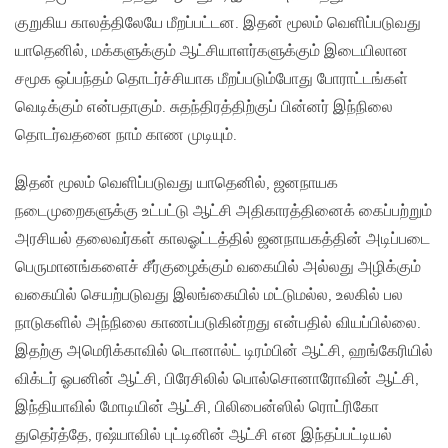
குறுகிய காலத்திலேயே மீறப்பட்டன. இதன் மூலம் வெளிப்படுவது
யாதெனில், மக்களுக்கும் ஆட்சியாளர்களுக்கும் இடையிலான
சமூக ஒப்பந்தம் தொடர்ச்சியாக மீறப்படும்போது போராட்டங்கள்
வெடிக்கும் என்பதாகும். சுதந்திரத்திற்குப் பின்னர் இந்நிலை
தொடர்வதனை நாம் காண முடியும்.
இதன் மூலம் வெளிப்படுவது யாதெனில், ஜனநாயக
நடைமுறைகளுக்கு உட்பட்டு ஆட்சி அதிகாரத்தினைக் கைப்பற்றும்
அரசியல் தலைவர்கள் காலஓட்டத்தில் ஜனநாயகத்தின் அடிப்படை
பெருமானங்களைச் சீர்குழைக்கும் வகையில் அல்லது அழிக்கும்
வகையில் செயற்படுவது இலங்கையில் மட்டுமல்ல, உலகில் பல
நாடுகளில் அந்நிலை காணப்படுகின்றது என்பதில் வியப்பில்லை.
இதற்கு அமெரிக்காவில் டொனால்ட் டிரம்பின் ஆட்சி, ஹங்கேரியில்
விக்டர் ஓபனின் ஆட்சி, பிரேசிலில் பொல்சொனாரோவின் ஆட்சி,
இந்தியாவில் மோடியின் ஆட்சி, பிலிபைன்ஸில் ரொட்ரிகோ
துதெர்த்தே, ரஷ்யாவில் புட்டினின் ஆட்சி என இந்தப்பட்டியல்