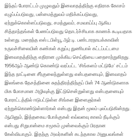
இந்தப் போராட்டம் முழுவதும் இனவாதத்திற்கு எதிராக கோசம்
எழுப்பப்படுவது, பன்மைத்துவம் மதிக்கப்படுவது,
ஏற்றுக்கொள்ளப்படுவது, சமத்துவம், சமவாய்ப்பு ஆகிய
சித்தாந்தங்கள் பேணப்படுவது தொடர்ச்சியாக காணக் கூடியதாக
உள்ளது. மறைந்த எஸ்.டபிள்யூ.ஆர்.டி. பண்டாரநாயக்காவின்
உருவச்சிலையின் கண்கள் கறுப்பு துணியால் கட்டப்பட்டமை
இனவாதத்திற்கு எதிரான முக்கிய செய்தியை பறைசாற்றுகிறது.
1956ஆம் ஆண்டு கொண்டு வரப்பட்ட ‘சிங்களம் மட்டுமே’ சட்டம்
இந்த நாட்டினை சீர்குலைந்துள்ளது என்பதனையும், இனவாதம்
இலங்கை தேசத்தினை சுதந்திரத்திற்குப் பின் 74 ஆண்டுகளாக
மிக மோசமான அழிவுக்கு இட்டுசென்றுள்ளது என்பதனையும்
போராட்டத்தில் ஈடுபட்டுள்ள சிங்கள இளைஞர்கள்
ஏற்றுக்கொண்டுள்ளார்கள் என்பது இதன் மூலம் புலப்படுகின்றது.
ஆயினும், இத்தகைய போக்குகள் எவ்வளவு காலம் நீடிக்கும்
என்பது சிறுபான்மை சமூகம் முன்வைக்கும் பிரதான
கேள்வியாகும். இதற்கு அவர்களின் கடந்தகால அனுபவங்கள்