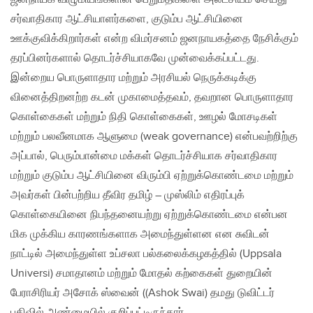
சர்வாதிகார ஆட்சியாளர்களை, குடும்ப ஆட்சியினை
ஊக்குவிக்கிறார்கள் என்ற விமர்சனம் ஜனநாயகத்தை நேசிக்கும்
தரப்பினர்களால் தொடர்ச்சியாகவே முன்வைக்கப்பட்டது.
இன்றைய பொருளாதார மற்றும் அரசியல் நெருக்கடிக்கு
வினைத்திறனற்ற கடன் முகாமைத்தவம், தவறான பொருளாதார
கொள்கைகள் மற்றும் நிதி கொள்கைகள், ஊழல் மோசடிகள்
மற்றும் பலவீனமாக ஆளுமை (weak governance) என்பவற்றிற்கு
அப்பால், பெரும்பான்மை மக்கள் தொடர்ச்சியாக சர்வாதிகார
மற்றும் குடும்ப ஆட்சியினை விரும்பி ஏற்றுக்கொண்டமை மற்றும்
அவர்கள் பின்பற்றிய தீவிர தமிழ் – முஸ்லிம் எதிரப்புக்
கொள்கையினை நிபந்தனையற்று ஏற்றுக்கொண்டமை என்பன
மிக முக்கிய காரணங்களாக அமைந்துள்ளன என சுவிடன்
நாட்டில் அமைந்துள்ள உப்சலா பல்கலைக்கழகத்தில் (Uppsala
Universi) சமாதானம் மற்றும் மோதல் கற்கைகள் துறையின்
பேராசிரியர் அசோக் ஸ்வைன் ((Ashok Swai) தமது டுவிட்டர்
பதிவில் அண்மையில் குறிப்பட்டிருந்தார்.