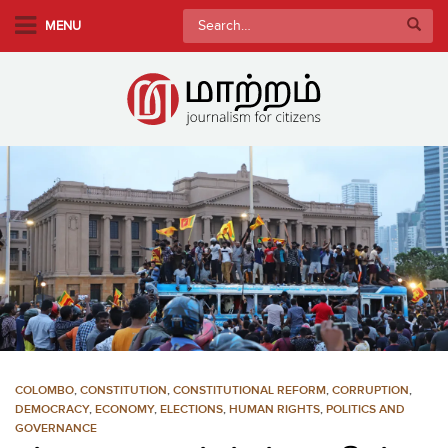
S
Search
MENU
k
for:
i
p
t
o
m
a
i
n
c
o
n
t
e
n
COLOMBO
,
CONSTITUTION
,
CONSTITUTIONAL REFORM
,
CORRUPTION
,
t
DEMOCRACY
,
ECONOMY
,
ELECTIONS
,
HUMAN RIGHTS
,
POLITICS AND
GOVERNANCE