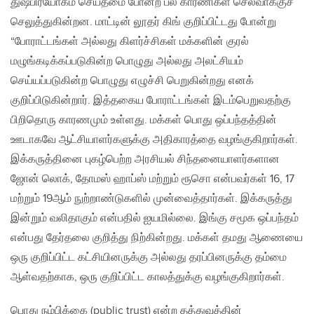
துஷ்பிரயோகம் செய்தமை போன்ற பல காரணிகள் செல்வாக்குச்
செலுத்துகின்றன. மாட்டின் லூதர் கிங் குறிப்பிட்டது போன்று
“போராட்டங்கள் அல்லது கிளர்ச்சிகள் மக்களின் குரல்
மழுங்கடிக்கப்படுகின்ற பொழுது அல்லது அலட்சியம்
செய்யப்படுகின்ற பொழுது எழுச்சி பெறுகின்றது எனக்
குறிப்பிடுகின்றார். இத்தகைய போராட்டங்கள் இடம்பெறுவதற்கு
பிறிதொரு காரணமும் உள்ளது. மக்கள் பொது ஒப்பந்தத்தின்
ஊடாகவே ஆட்சியாளர்களுக்கு அதிகாரத்தை வழங்குகிறார்கள்.
இக்கருத்தினை புகழ்பெற்ற அரசியல் சிந்தனையாளர்களான
ஜோன் லொக், தோமஸ் ஹாப்ஸ் மற்றும் ரூசொ என்பவர்கள் 16, 17
மற்றும் 19ஆம் நுற்றாண்டுகளில் முன்வைத்தார்கள். இக்கருத்து
இன்றும் வலிதாகும் என்பதில் ஐயமில்லை. இங்கு சமூக ஒப்பந்தம்
என்பது தேர்தலை குறித்து நிற்கின்றது. மக்கள் தமது ஆணையை
ஒரு குறிப்பிட்ட கட்சியினருக்கு அல்லது தரப்பினருக்கு தம்மை
ஆள்வதற்காக, ஒரு குறிப்பிட்ட காலத்துக்கு வழங்குகிறார்கள்.
பொது நம்பிக்கை (public trust) என்ற தத்துவத்தின்