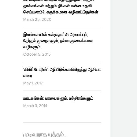
தாக்கங்கள் மற்றும் நீங்கள் என்ன உதவி
செய்யலாம்?: சுருக்கமான வழிகாட்டுதல்கள்
March 25, 2020
இலங்கையின் உள்ளூராட்சி அமைப்பும்,
தேர்தல் முறைகளும், நல்லாளுகைக்கான
வழிகளும்
October 5, 2015
‘கிளிட்டோரிஸ்’: ஆப்பிரிக்காவிலிருந்து ஆசியா
வரை
May 1, 2017
ஊடகங்கள்: மாயைகளும், மந்திரங்களும்
March 3, 2014
முடிவுறாத யுத்தம்…