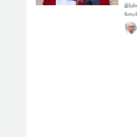
இந்தி
மோடி