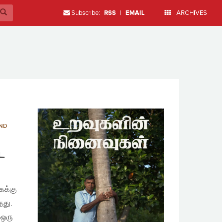
Subscribe:
RSS
|
EMAIL
ARCHIVES
AND
்ட
ைக்கு
தது.
 ஒரு