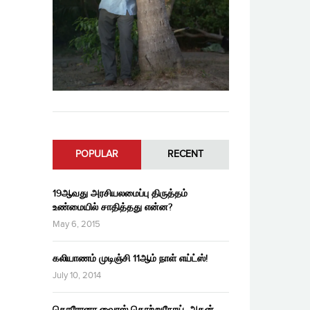
POPULAR
RECENT
19ஆவது அரசியலமைப்பு திருத்தம்
உண்மையில் சாதித்தது என்ன?
May 6, 2015
கலியாணம் முடிஞ்சி 11ஆம் நாள் எய்ட்ஸ்!
July 10, 2014
கொரோனா வைரஸ் தொற்றுநோய், அதன்