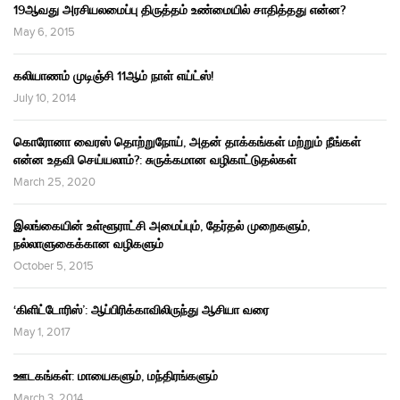
19ஆவது அரசியலமைப்பு திருத்தம் உண்மையில் சாதித்தது என்ன?
May 6, 2015
கலியாணம் முடிஞ்சி 11ஆம் நாள் எய்ட்ஸ்!
July 10, 2014
கொரோனா வைரஸ் தொற்றுநோய், அதன் தாக்கங்கள் மற்றும் நீங்கள்
என்ன உதவி செய்யலாம்?: சுருக்கமான வழிகாட்டுதல்கள்
March 25, 2020
இலங்கையின் உள்ளூராட்சி அமைப்பும், தேர்தல் முறைகளும்,
நல்லாளுகைக்கான வழிகளும்
October 5, 2015
‘கிளிட்டோரிஸ்’: ஆப்பிரிக்காவிலிருந்து ஆசியா வரை
May 1, 2017
ஊடகங்கள்: மாயைகளும், மந்திரங்களும்
March 3, 2014