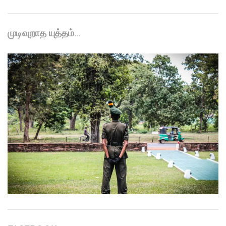
முடிவுறாத யுத்தம்…