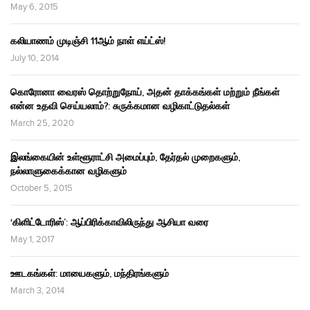
May 6, 2015
கலியாணம் முடிஞ்சி 11ஆம் நாள் எய்ட்ஸ்!
July 10, 2014
கொரோனா வைரஸ் தொற்றுநோய், அதன் தாக்கங்கள் மற்றும் நீங்கள்
என்ன உதவி செய்யலாம்?: சுருக்கமான வழிகாட்டுதல்கள்
March 25, 2020
இலங்கையின் உள்ளூராட்சி அமைப்பும், தேர்தல் முறைகளும்,
நல்லாளுகைக்கான வழிகளும்
October 5, 2015
‘கிளிட்டோரிஸ்’: ஆப்பிரிக்காவிலிருந்து ஆசியா வரை
May 1, 2017
ஊடகங்கள்: மாயைகளும், மந்திரங்களும்
March 3, 2014