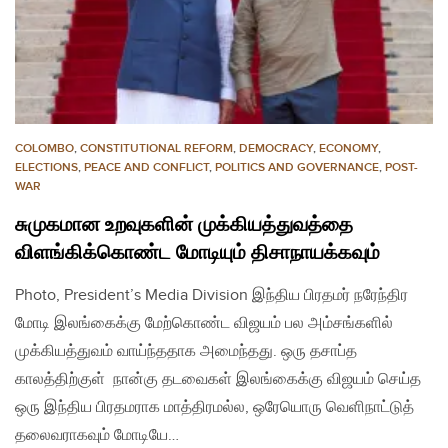
COLOMBO
,
CONSTITUTIONAL REFORM
,
DEMOCRACY
,
ECONOMY
,
ELECTIONS
,
PEACE AND CONFLICT
,
POLITICS AND GOVERNANCE
,
POST-
WAR
சுமுகமான உறவுகளின் முக்கியத்துவத்தை
விளங்கிக்கொண்ட மோடியும் திசாநாயக்கவும்
Photo, President’s Media Division இந்திய பிரதமர் நரேந்திர
மோடி இலங்கைக்கு மேற்கொண்ட விஜயம் பல அம்சங்களில்
முக்கியத்துவம் வாய்ந்ததாக அமைந்தது. ஒரு தசாப்த
காலத்திற்குள் நான்கு தடவைகள் இலங்கைக்கு விஜயம் செய்த
ஒரு இந்திய பிரதமராக மாத்திரமல்ல, ஒரேயொரு வெளிநாட்டுத்
தலைவராகவும் மோடியே…