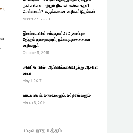
தாக்கங்கள் மற்றும் நீங்கள் என்ன உதவி
CT
,
செய்யலாம்?: சுருக்கமான வழிகாட்டுதல்கள்
March 25, 2020
இலங்கையின் உள்ளூராட்சி அமைப்பும்,
ன்.
தேர்தல் முறைகளும், நல்லாளுகைக்கான
வழிகளும்
ி
October 5, 2015
‘கிளிட்டோரிஸ்’: ஆப்பிரிக்காவிலிருந்து ஆசியா
வரை
May 1, 2017
ஊடகங்கள்: மாயைகளும், மந்திரங்களும்
March 3, 2014
முடிவுறாத யுத்தம்…