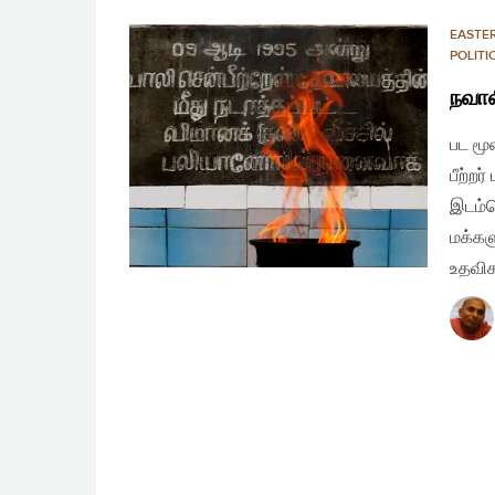
EASTE
POLIT
நவால
பட மூ
பீற்றர
இடம்பெ
மக்கள
உதவி