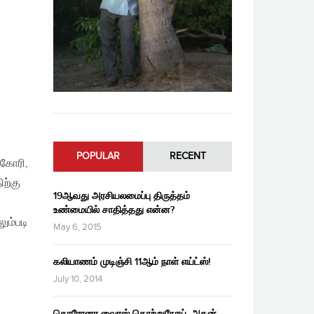
POPULAR
RECENT
 கோரி,
ற்கு
19ஆவது அரசியலமைப்பு திருத்தம்
உண்மையில் சாதித்தது என்ன?
ும்படி
May 6, 2015
கலியாணம் முடிஞ்சி 11ஆம் நாள் எய்ட்ஸ்!
July 10, 2014
கொரோனா வைரஸ் தொற்றுநோய், அதன்