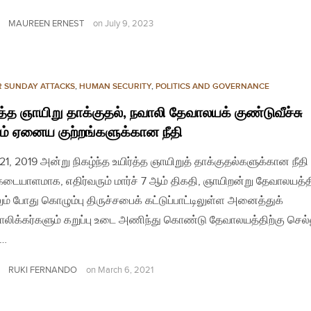
MAUREEN ERNEST
on
July 9, 2023
R SUNDAY ATTACKS
,
HUMAN SECURITY
,
POLITICS AND GOVERNANCE
்த்த ஞாயிறு தாக்குதல், நவாலி தேவாலயக் குண்டுவீச்சு
ும் ஏனைய குற்றங்களுக்கான நீதி
் 21, 2019 அன்று நிகழ்ந்த உயிர்த்த ஞாயிறுத் தாக்குதல்களுக்கான நீதி
டையாளமாக, எதிர்வரும் மார்ச் 7 ஆம் திகதி, ஞாயிறன்று தேவாலயத்தி
ும் போது கொழும்பு திருச்சபைக் கட்டுப்பாட்டிலுள்ள அனைத்துக்
லிக்கர்களும் கறுப்பு உடை அணிந்து கொண்டு தேவாலயத்திற்கு செல்ல
த…
RUKI FERNANDO
on
March 6, 2021