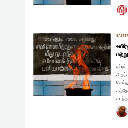
EASTE
உயிர
மற்ற
ஏப்ரல
அதற்க
செல்ல
கத்தோ
கடந்