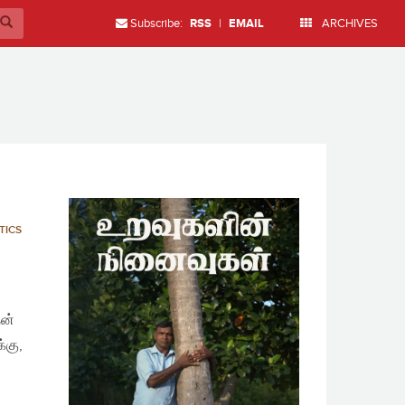
Subscribe:
RSS
|
EMAIL
ARCHIVES
TICS
தன்
்கு,