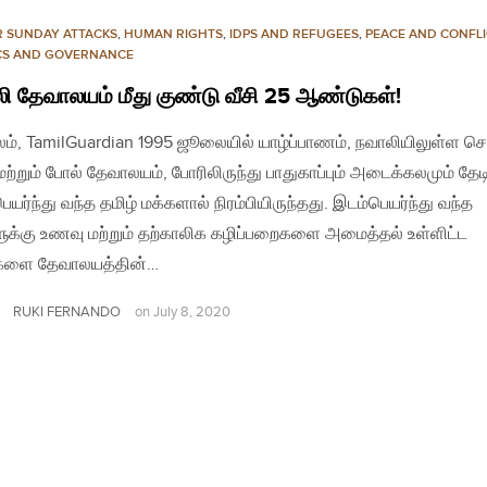
R SUNDAY ATTACKS
,
HUMAN RIGHTS
,
IDPS AND REFUGEES
,
PEACE AND CONFLI
ICS AND GOVERNANCE
ி தேவாலயம் மீது குண்டு வீசி 25 ஆண்டுகள்!
லம், TamilGuardian 1995 ஜூலையில் யாழ்ப்பாணம், நவாலியிலுள்ள செ
் மற்றும் போல் தேவாலயம், போரிலிருந்து பாதுகாப்பும் அடைக்கலமும் தேட
யர்ந்து வந்த தமிழ் மக்களால் நிரம்பியிருந்தது. இடம்பெயர்ந்து வந்த
ுக்கு உணவு மற்றும் தற்காலிக கழிப்பறைகளை அமைத்தல் உள்ளிட்ட
களை தேவாலயத்தின்…
RUKI FERNANDO
on
July 8, 2020