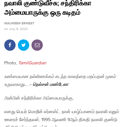
நவாலி குண்டுவீச்சு; சந்திரிக்கா
அம்மையாருக்கு ஒரு கடிதம்
MAUREEN ERNEST
on
July 9, 2023
Photo,
TamilGuardian
உண்மையான நல்லிணக்கம் கடந்த காலத்தை மறப்பதன் மூலம்
உருவாகாது… –
நெல்சன் மண்டேலா
அன்பின் சந்திரிக்கா அம்மையாருக்கு,
எனது பெயர் மொறீன் எர்னஸ்ட். நான் யாழ்ப்பாணம் நவாலி எனும்
ஊரைச் சேர்ந்தவள், 1995 ஆவணி 9ஆம் திகதி நவாலி குண்டு