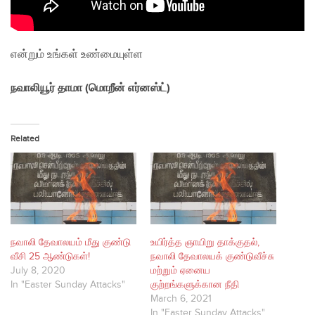
என்றும் உங்கள் உண்மையுள்ள
நவாலியூர் தாமா (மொறீன் எர்னஸ்ட்)
Related
நவாலி தேவாலயம் மீது குண்டு
உயிர்த்த ஞாயிறு தாக்குதல்,
வீசி 25 ஆண்டுகள்!
நவாலி தேவாலயக் குண்டுவீச்சு
July 8, 2020
மற்றும் ஏனைய
In "Easter Sunday Attacks"
குற்றங்களுக்கான நீதி
March 6, 2021
In "Easter Sunday Attacks"