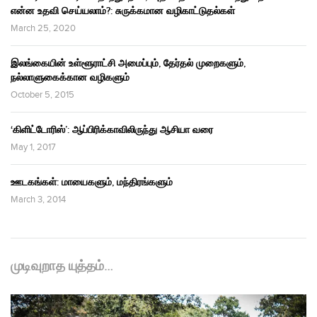
என்ன உதவி செய்யலாம்?: சுருக்கமான வழிகாட்டுதல்கள்
March 25, 2020
இலங்கையின் உள்ளூராட்சி அமைப்பும், தேர்தல் முறைகளும்,
நல்லாளுகைக்கான வழிகளும்
October 5, 2015
‘கிளிட்டோரிஸ்’: ஆப்பிரிக்காவிலிருந்து ஆசியா வரை
May 1, 2017
ஊடகங்கள்: மாயைகளும், மந்திரங்களும்
March 3, 2014
முடிவுறாத யுத்தம்…