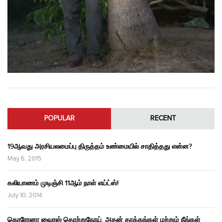
POPULAR
RECENT
19ஆவது அரசியலமைப்பு திருத்தம் உண்மையில் சாதித்தது என்ன?
May 6, 2015
கலியாணம் முடிஞ்சி 11ஆம் நாள் எய்ட்ஸ்!
July 10, 2014
கொரோனா வைரஸ் தொற்றுநோய், அதன் தாக்கங்கள் மற்றும் நீங்கள்