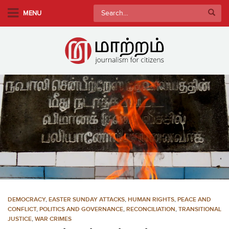
S
Search
MENU
k
for:
i
p
t
o
m
a
i
n
c
o
n
t
e
n
DEMOCRACY
,
EASTER SUNDAY ATTACKS
,
HUMAN RIGHTS
,
PEACE AND
t
CONFLICT
,
POLITICS AND GOVERNANCE
,
RECONCILIATION
,
TRANSITIONAL
JUSTICE
,
WAR CRIMES