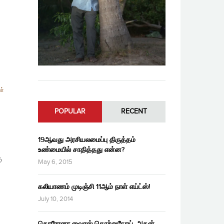
ள்
POPULAR
RECENT
19ஆவது அரசியலமைப்பு திருத்தம்
உண்மையில் சாதித்தது என்ன?
ு
May 6, 2015
கலியாணம் முடிஞ்சி 11ஆம் நாள் எய்ட்ஸ்!
July 10, 2014
கொரோனா வைரஸ் தொற்றுநோய், அதன்