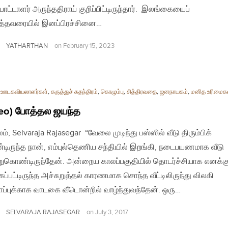
பாட்டாளர் அருந்ததிராய் குறிப்பிட்டிருந்தார். இலங்கையைப்
த்தவரையில் இனப்பிரச்சினை…
YATHARTHAN
on
February 15, 2023
,
ஊடகவியலாளர்கள்
,
கருத்துச் சுதந்திரம்
,
கொழும்பு
,
சித்திரவதை
,
ஜனநாயகம்
,
மனித உரிமைக
eo) போத்தல ஜயந்த
ம், Selvaraja Rajasegar “வேலை முடிந்து பஸ்ஸில் வீடு திரும்பிக்
ிருந்த நான், எம்புல்தெணிய சந்தியில் இறங்கி, நடைபயணமாக வீடு
ுகொண்டிருந்தேன். அன்றைய காலப்பகுதியில் தொடர்ச்சியாக எனக்க
்கப்பட்டிருந்த அச்சுறுத்தல் காரணமாக சொந்த வீட்டிலிருந்து விலகி
ாப்புக்காக வாடகை வீடொன்றில் வாழ்ந்துவந்தேன். ஒரு…
SELVARAJA RAJASEGAR
on
July 3, 2017