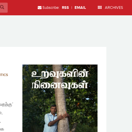
Subscribe:
RSS
|
EMAIL
ARCHIVES
ITICS
தற்கு’
்,
,
ூக