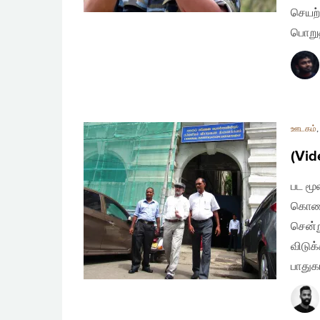
செயற்
பொறு
ஊடகம்
(Vid
பட மூல
கொண்ட
சென்ற
விடுக
பாதுக