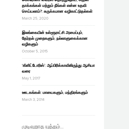
தாக்கங்கள் மற்றும் நீங்கள் என்ன உதவி
செய்யலாம்?: சுருக்கமான வழிகாட்டுதல்கள்
March 25, 2020
இலங்கையின் உள்ளூராட்சி அமைப்பும்,
தேர்தல் முறைகளும், நல்லாளுகைக்கான
வழிகளும்
October 5, 2015
‘கிளிட்டோரிஸ்’: ஆப்பிரிக்காவிலிருந்து ஆசியா
வரை
May 1, 2017
ஊடகங்கள்: மாயைகளும், மந்திரங்களும்
March 3, 2014
முடிவுறாத யுத்தம்…