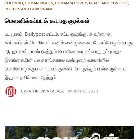
COLOMBO
,
HUMAN RIGHTS
,
HUMAN SECURITY
,
PEACE AND CONFLICT
,
POLITICS AND GOVERNANCE
மௌனிக்கப்படக் கூடாத குரல்கள்
பட மூலம், Dailypost சட்டம், சட்ட ஒழுங்கு, அவற்றைக்
காப்பவர்கள் பொலிஸார் எனில் வன்முறையையே எப்போதும் தமது
ஆயுதமாகப் பயன்படுத்தும் பொலிஸாரை எவ்வாறு நம்புவது?
இலங்கையின் பல தசாப்தகால வன்முறை வரலாற்றில்
பொலிஸாருக்குப் பாரிய பங்குண்டு. போருக்குப் பின்னரும் கூட
இது மாறவில்லை, நேற்றும்…
CAYATHRI DIVAKALALA
on
June 10, 2020