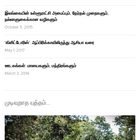
இலங்கையின் உள்ளூராட்சி அமைப்பும், தேர்தல் முறைகளும்,
நல்லாளுகைக்கான வழிகளும்
October 5, 2015
‘கிளிட்டோரிஸ்’: ஆப்பிரிக்காவிலிருந்து ஆசியா வரை
May 1, 2017
ஊடகங்கள்: மாயைகளும், மந்திரங்களும்
March 3, 2014
முடிவுறாத யுத்தம்…