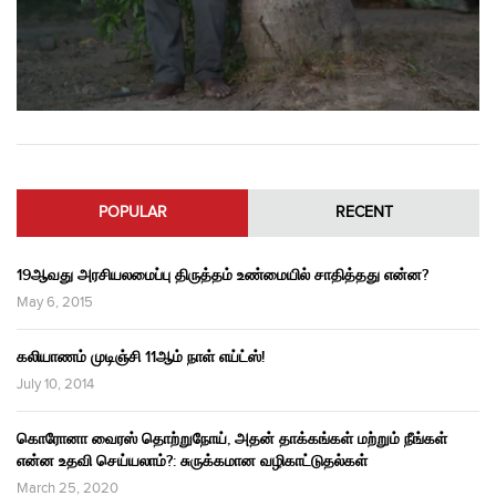
POPULAR
RECENT
19ஆவது அரசியலமைப்பு திருத்தம் உண்மையில் சாதித்தது என்ன?
May 6, 2015
கலியாணம் முடிஞ்சி 11ஆம் நாள் எய்ட்ஸ்!
July 10, 2014
கொரோனா வைரஸ் தொற்றுநோய், அதன் தாக்கங்கள் மற்றும் நீங்கள்
என்ன உதவி செய்யலாம்?: சுருக்கமான வழிகாட்டுதல்கள்
March 25, 2020