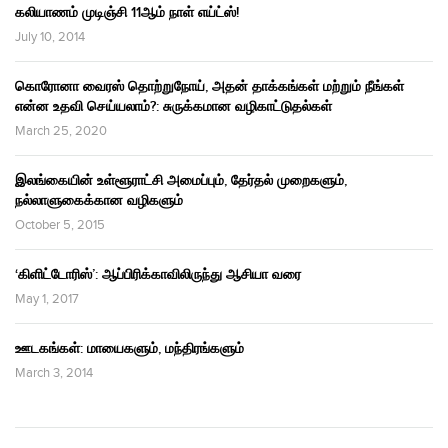
கலியாணம் முடிஞ்சி 11ஆம் நாள் எய்ட்ஸ்!
July 10, 2014
கொரோனா வைரஸ் தொற்றுநோய், அதன் தாக்கங்கள் மற்றும் நீங்கள்
என்ன உதவி செய்யலாம்?: சுருக்கமான வழிகாட்டுதல்கள்
March 25, 2020
இலங்கையின் உள்ளூராட்சி அமைப்பும், தேர்தல் முறைகளும்,
நல்லாளுகைக்கான வழிகளும்
October 5, 2015
‘கிளிட்டோரிஸ்’: ஆப்பிரிக்காவிலிருந்து ஆசியா வரை
May 1, 2017
ஊடகங்கள்: மாயைகளும், மந்திரங்களும்
March 3, 2014