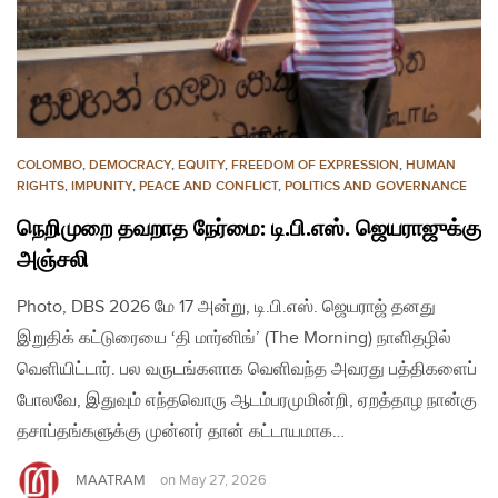
COLOMBO
,
DEMOCRACY
,
EQUITY
,
FREEDOM OF EXPRESSION
,
HUMAN
RIGHTS
,
IMPUNITY
,
PEACE AND CONFLICT
,
POLITICS AND GOVERNANCE
நெறிமுறை தவறாத நேர்மை: டி.பி.எஸ். ஜெயராஜுக்கு
அஞ்சலி
Photo, DBS 2026 மே 17 அன்று, டி.பி.எஸ். ஜெயராஜ் தனது
இறுதிக் கட்டுரையை ‘தி மார்னிங்’ (The Morning) நாளிதழில்
வெளியிட்டார். பல வருடங்களாக வெளிவந்த அவரது பத்திகளைப்
போலவே, இதுவும் எந்தவொரு ஆடம்பரமுமின்றி, ஏறத்தாழ நான்கு
தசாப்தங்களுக்கு முன்னர் தான் கட்டாயமாக…
MAATRAM
on
May 27, 2026