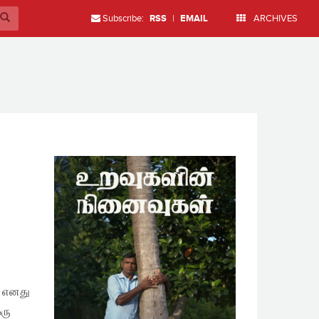
Subscribe:
RSS
|
EMAIL
ARCHIVES
, எனது
ரு