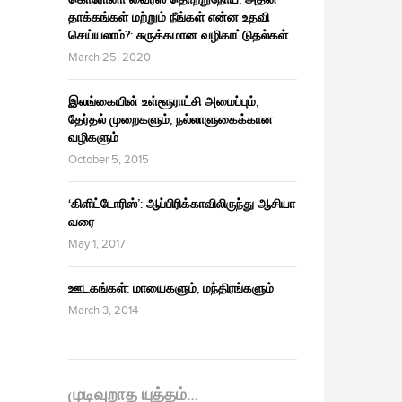
தாக்கங்கள் மற்றும் நீங்கள் என்ன உதவி
செய்யலாம்?: சுருக்கமான வழிகாட்டுதல்கள்
March 25, 2020
இலங்கையின் உள்ளூராட்சி அமைப்பும்,
தேர்தல் முறைகளும், நல்லாளுகைக்கான
வழிகளும்
October 5, 2015
‘கிளிட்டோரிஸ்’: ஆப்பிரிக்காவிலிருந்து ஆசியா
வரை
May 1, 2017
ஊடகங்கள்: மாயைகளும், மந்திரங்களும்
March 3, 2014
முடிவுறாத யுத்தம்…