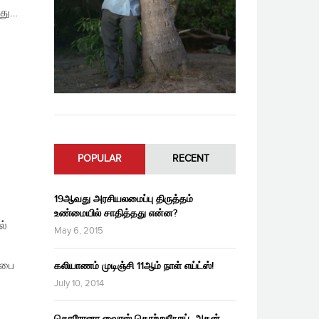
னது…
POPULAR
RECENT
19ஆவது அரசியலமைப்பு திருத்தம்
உண்மையில் சாதித்தது என்ன?
ல்
May 6, 2015
சபை
கலியாணம் முடிஞ்சி 11ஆம் நாள் எய்ட்ஸ்!
July 10, 2014
கொரோனா வைரஸ் தொற்றுநோய், அதன்