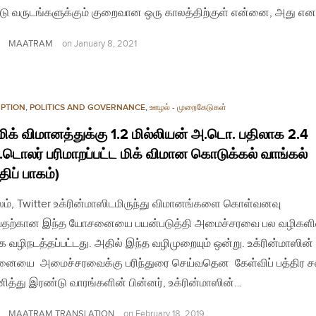
ு வருடங்களுக்கும் குறைவான ஒரு காலத்திற்குள் என்னை, அது எ
MAATRAM
on
January 8, 2021
PTION
,
POLITICS AND GOVERNANCE
,
ஊழல் - முறைகேடுகள்
மிக் விமானத்துக்கு 1.2 மில்லியன் அ.டொ. பதிலாக 2.4
.டொலர் பரிமாறப்பட்ட மிக் விமான கொடுக்கல் வாங்கல்
திப் பாகம்)
லம், Twitter உக்ரின்மாஸிடமிருந்து விமானங்களை கொள்வனவு
வதற்கான இந்த யோசனையை பயன்படுத்தி அமைச்சரவை பல வழிகளி
 வழிநடத்தப்பட்டது. அதில் இந்த வழிமுறையும் ஒன்று. உக்ரின்மாஸின்
ையை அமைச்சரவைக்கு பரிந்துரை செய்வதென கேள்விப் பத்திர 
ானித்து இரண்டு வாரங்களின் பின்னர், உக்ரின்மாஸின்…
MAATRAM TRANSLATION
on
February 18, 2019