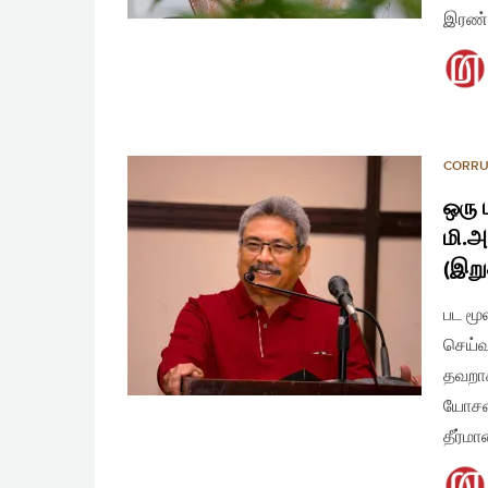
இரண்ட
CORRU
ஒரு 
மி.அ
(இறு
பட மூ
செய்
தவறாக
யோசன
தீர்ம