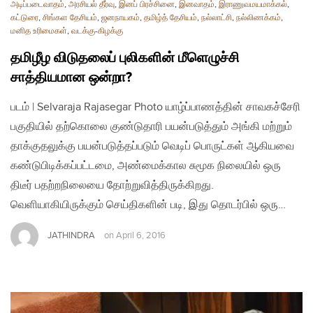
அடிப்படைவாதம்
,
அரசியல் தீர்வு
,
இனப் பிரச்சினை
,
இனவாதம்
,
இராணுவமயமாக்கல்
,
கட்டுரை
,
சிங்கள தேசியம்
,
ஜனநாயகம்
,
தமிழ்த் தேசியம்
,
நல்லாட்சி
,
நல்லிணக்கம்
,
மனித உரிமைகள்
,
வடக்கு-கிழக்கு
தமிழீழ விடுதலைப் புலிகளின் மீளெழுச்சி
சாத்தியமான ஒன்றா?
படம் | Selvaraja Rajasegar Photo யாழ்ப்பாணத்தின் சாவகச்சேரி
பகுதியில் தற்கொலை குண்டுதாரி பயன்படுத்தும் அங்கி மற்றும்
தாக்குதலுக்கு பயன்படுத்தப்படும் வெடிப் பொருட்கள் ஆகியவை
கண்டுபிடிக்கப்பட்டமை, அண்மைக்கால சுமூக நிலையில் ஒரு
திடீர் பதற்றநிலையை தோற்றுவித்திருக்கிறது.
வெளியாகியிருக்கும் செய்திகளின் படி, இது தொடர்பில் ஒரு…
JATHINDRA
on
April 6, 2016