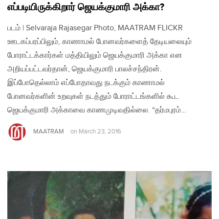
எப்படியிருக்கிறார் ஜெயக்குமாரி அக்கா?
படம் | Selvaraja Rajasegar Photo, MAATRAM FLICKR
ஊடகப்பரப்பிலும், காணாமல் போனவர்களைத் தேடியலையும்
போராட்டக்கார்கள் மத்தியிலும் ஜெயக்குமாரி அக்கா என
அறியப்பட்டவர்தான், ஜெயக்குமாரி பாலச்சந்திரன்.
இப்போதெல்லாம் எப்போதாவது நடக்கும் காணாமல்
போனவர்களின் உறவுகள் நடத்தும் போராட்டங்களில் கூட
ஜெயக்குமாரி அக்காவை காணமுடிவதில்லை. “தர்மபுரம்…
MAATRAM
on
March 23, 2016