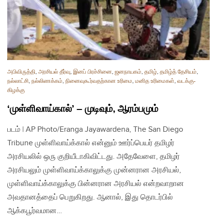
அபிவிருத்தி
,
அரசியல் தீர்வு
,
இனப் பிரச்சினை
,
ஜனநாயகம்
,
தமிழ்
,
தமிழ்த் தேசியம்
,
நல்லாட்சி
,
நல்லிணக்கம்
,
நினைவுகூர்வதற்கான உரிமை
,
மனித உரிமைகள்
,
வடக்கு-
கிழக்கு
‘முள்ளிவாய்கால்’ – முடிவும், ஆரம்பமும்
படம் | AP Photo/Eranga Jayawardena, The San Diego
Tribune முள்ளிவாய்க்கால் என்னும் ஊர்ப்பெயர் தமிழர்
அரசியலில் ஒரு குறியீடாகிவிட்டது. அதேவேளை, தமிழர்
அரசியலும் முள்ளிவாய்க்காலுக்கு முன்னரான அரசியல்,
முள்ளிவாய்க்காலுக்கு பின்னரான அரசியல் என்றவாறான
அவதானத்தைப் பெறுகிறது. ஆனால், இது தொடர்பில்
ஆக்கபூர்வமான…