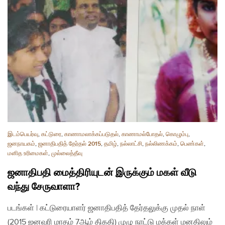
இடம்பெயர்வு
,
கட்டுரை
,
காணாமலாக்கப்படுதல்
,
காணாமல்போதல்
,
கொழும்பு
,
ஜனநாயகம்
,
ஜனாதிபதித் தேர்தல் 2015
,
தமிழ்
,
நல்லாட்சி
,
நல்லிணக்கம்
,
பெண்கள்
,
மனித உரிமைகள்
,
முல்லைத்தீவு
ஜனாதிபதி மைத்திரியுடன் இருக்கும் மகள் வீடு
வந்து சேருவாளா?
படங்கள் | கட்டுரையாளர் ஜனாதிபதித் தேர்தலுக்கு முதல் நாள்
(2015 ஜனவரி மாதம் 7ஆம் திகதி) முழு நாட்டு மக்கள் மனதிலும்