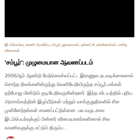
இடம்பெயர்வு
,
காணி அபகரிப்பு
,
சம்பூர்
,
ஜனநாயகம்
,
நல்லாட்சி
,
நல்லிணக்கம்
,
மனித
உரிமைகள்
‘சம்பூர்’: முழுமையான ஆவணப்படம்
2006ஆம் ஆண்டு மேற்கொள்ளப்பட்ட இராணுவ நடவடிக்கைளால்
சொந்த நிலங்களிலிருந்து வெளியேறியிருந்த சம்பூர் மக்கள்
தற்போது மீண்டும் குடியேறிவருகின்றனர். இந்த விடயத்தில் புதிய
அரசாங்கத்தின் இழப்பீடுகள் மற்றும் வாக்குறுதிகளில் சில
முன்னேற்றங்கள் காணப்பட்டுள்ளன. பல வருடகால
இடம்பெயர்வுக்குப் பின்னர் உரிமையாளர்களினால் சில
காணிகளுக்கு மட்டும் திரும்ப…