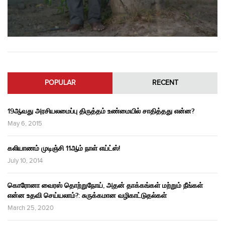
POPULAR
RECENT
19ஆவது அரசியலமைப்பு திருத்தம் உண்மையில் சாதித்தது என்ன?
May 6, 2015
கலியாணம் முடிஞ்சி 11ஆம் நாள் எய்ட்ஸ்!
July 10, 2014
கொரோனா வைரஸ் தொற்றுநோய், அதன் தாக்கங்கள் மற்றும் நீங்கள்
என்ன உதவி செய்யலாம்?: சுருக்கமான வழிகாட்டுதல்கள்
March 25, 2020