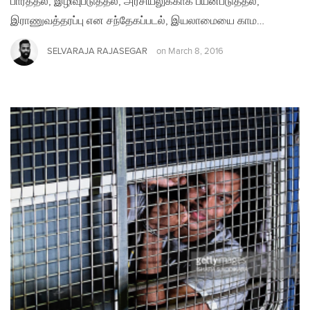
பார்த்தல், இழிவுபடுத்தல், அரசியலுக்காக பயன்படுத்தல்,
இராணுவத்தரப்பு என சந்தேகப்படல், இயலாமையை காம…
SELVARAJA RAJASEGAR
on
March 8, 2016