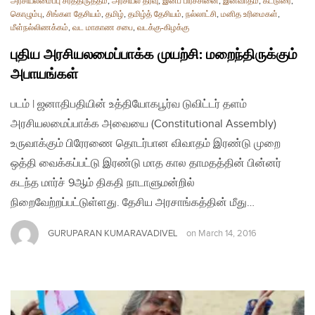
அரசியலமைப்பு சீர்த்திருத்தம்
,
அரசியல் தீர்வு
,
இனப் பிரச்சினை
,
இனவாதம்
,
கட்டுரை
,
கொழும்பு
,
சிங்கள தேசியம்
,
தமிழ்
,
தமிழ்த் தேசியம்
,
நல்லாட்சி
,
மனித உரிமைகள்
,
மீள்நல்லிணக்கம்
,
வட மாகாண சபை
,
வடக்கு-கிழக்கு
புதிய அரசியலமைப்பாக்க முயற்சி: மறைந்திருக்கும்
அபாயங்கள்
படம் | ஜனாதிபதியின் உத்தியோகபூர்வ டுவிட்டர் தளம்
அரசியலமைப்பாக்க அவையை (Constitutional Assembly)
உருவாக்கும் பிரேரணை தொடர்பான விவாதம் இரண்டு முறை
ஒத்தி வைக்கப்பட்டு இரண்டு மாத கால தாமதத்தின் பின்னர்
கடந்த மார்ச் 9ஆம் திகதி நாடாளுமன்றில்
நிறைவேற்றப்பட்டுள்ளது. தேசிய அரசாங்கத்தின் மீது…
GURUPARAN KUMARAVADIVEL
on
March 14, 2016