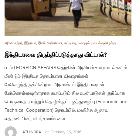
அபிவிருத்தி
,
இந்தியா
,
இனப் பிரச்சினை
,
கட்டுரை
,
கொழும்பு
,
வடக்கு-கிழக்கு
இந்தியாவை திருப்திப்படுத்தாது விட்டால்?
படம் | FOREIGN AFFAIRS தெற்கின் அரசியல் உரையாடல்களில்
மீண்டும் இந்தியா தொடர்பான விவாதங்கள்
மேலெழுந்திருக்கின்றன. அரசாங்கம் இந்தியாவுடன்
மேற்கொள்ளவுள்ளதாக கூறப்படும் சில உடன்பாடுகள் குறிப்பாக
பொருளாதார மற்றும் தொழில்நுட்ப ஒத்துழைப்பு (Economic and
Technical Cooperation) தொடர்பில், மஹிந்த ஆதரவு
எதிரணியினர் விமர்சனங்களை…
JATHINDRA
on
February 26, 2016