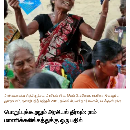
அரசியலமைப்பு சீர்த்திருத்தம்
,
அரசியல் தீர்வு
,
இனப் பிரச்சினை
,
கட்டுரை
,
கொழும்பு
,
ஜனநாயகம்
,
ஜனாதிபதித் தேர்தல் 2015
,
நல்லாட்சி
,
மனித உரிமைகள்
,
வடக்கு-கிழக்கு
பொறுப்புக்கூறலும் அரசியல் தீர்வும்: ராம்
மாணிக்கலிங்கத்துக்கு ஒரு பதில்