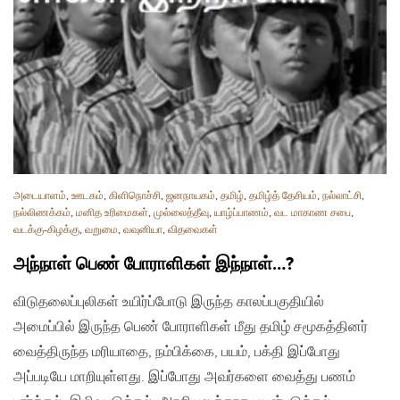
அடையாளம்
,
ஊடகம்
,
கிளிநொச்சி
,
ஜனநாயகம்
,
தமிழ்
,
தமிழ்த் தேசியம்
,
நல்லாட்சி
,
நல்லிணக்கம்
,
மனித உரிமைகள்
,
முல்லைத்தீவு
,
யாழ்ப்பாணம்
,
வட மாகாண சபை
,
வடக்கு-கிழக்கு
,
வறுமை
,
வவுனியா
,
விதவைகள்
அந்நாள் பெண் போராளிகள் இந்நாள்…?
விடுதலைப்புலிகள் உயிர்ப்போடு இருந்த காலப்பகுதியில்
அமைப்பில் இருந்த பெண் போராளிகள் மீது தமிழ் சமூகத்தினர்
வைத்திருந்த மரியாதை, நம்பிக்கை, பயம், பக்தி இப்போது
அப்படியே மாறியுள்ளது. இப்போது அவர்களை வைத்து பணம்