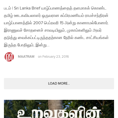
படம் | Sri Lanka Brief யாழ்ப்பாணத்தைத் தளமாகக் கொண்ட
தமிழ் ஊடகவியலாளர் ஒருவரான சுப்பிரமணியம் ராமச்சந்திரன்
யாழ்ப்பாணத்தில் 2007 பெப்ரவரி 15 அன்று காணாமல்போனார்.
இராணுவச் சோதனைச் சாவடியிலும், முகாம்களிலும் அவர்
தடுத்து வைக்கப்பட்டிருந்ததற்கான நேரில் கண்ட சாட்சியங்கள்
இருந்த போதிலும், இன்று…
MAATRAM
on
February 23, 2016
LOAD MORE...