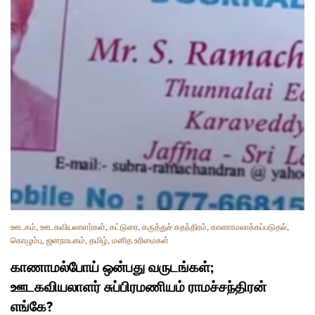
ஊடகம்
,
ஊடகவியலாளர்கள்
,
கட்டுரை
,
கருத்துச் சுதந்திரம்
,
காணாமலாக்கப்படுதல்
,
கொழும்பு
,
ஜனநாயகம்
,
தமிழ்
,
மனித உரிமைகள்
காணாமல்போய் ஒன்பது வருடங்கள்;
ஊடகவியலாளர் சுப்பிரமணியம் ராமச்சந்திரன்
எங்கே?