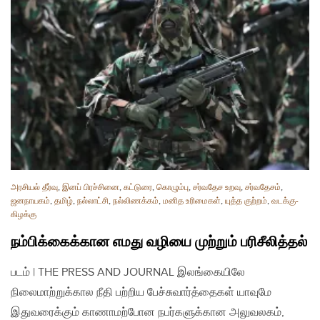
அரசியல் தீர்வு
,
இனப் பிரச்சினை
,
கட்டுரை
,
கொழும்பு
,
சர்வதேச உறவு
,
சர்வதேசம்
,
ஜனநாயகம்
,
தமிழ்
,
நல்லாட்சி
,
நல்லிணக்கம்
,
மனித உரிமைகள்
,
யுத்த குற்றம்
,
வடக்கு-
கிழக்கு
நம்பிக்கைக்கான எமது வழியை முற்றும் பரிசீலித்தல்
படம் | THE PRESS AND JOURNAL இலங்கையிலே
நிலைமாற்றுக்கால நீதி பற்றிய பேச்சுவார்த்தைகள் யாவுமே
இதுவரைக்கும் காணாமற்போன நபர்களுக்கான அலுவலகம்,