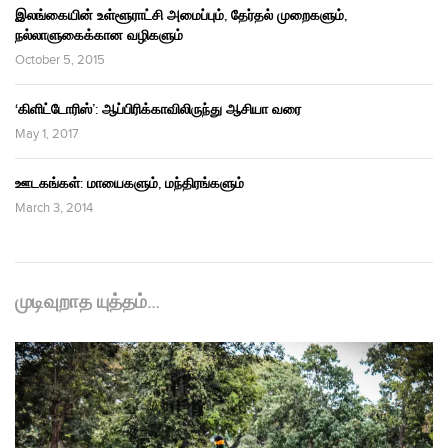
இலங்கையின் உள்ளூராட்சி அமைப்பும், தேர்தல் முறைகளும்,
நல்லாளுகைக்கான வழிகளும்
October 5, 2015
‘கிளிட்டோரிஸ்’: ஆப்பிரிக்காவிலிருந்து ஆசியா வரை
May 1, 2017
ஊடகங்கள்: மாயைகளும், மந்திரங்களும்
March 3, 2014
முடிவுறாத யுத்தம்…