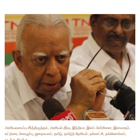
அரசியலமைப்பு சீர்த்திருத்தம்
,
அரசியல் தீர்வு
,
இந்தியா
,
இனப் பிரச்சினை
,
இனவாதம்
,
கட்டுரை
,
கொழும்பு
,
ஜனநாயகம்
,
தமிழ்
,
தமிழ்த் தேசியம்
,
நல்லாட்சி
,
நல்லிணக்கம்
,
வடக்கு-கிழக்கு