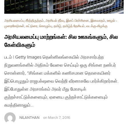
அரசியலமைப்பு சீர்த்திருத்தம்
,
அரசியல் தீர்வு
,
இனப் பிரச்சினை
,
இனவாதம்
,
ஊழல் -
முறைகேடுகள்
,
கட்டுரை
,
கொழும்பு
,
தமிழ்
,
தமிழ்த் தேசியம்
,
வடக்கு-கிழக்கு
அரசியலமைப்பு மாற்றங்கள்: சில ஊகங்களும், சில
கேள்விகளும்
படம் | Getty Images தென்னிலங்கையில் அரசசார்பற்ற
நிறுவனங்களில் அதிகம் வேலை செய்யும் ஒரு சிங்கள நண்பர்
சொன்னார், “சிங்கள மக்களில் கணிசமான தொகையினர்
இப்பொழுதும் ராஜபக்‌ஷவை வெற்றி வீரனாகவே பார்க்கிறார்கள்.
இப்போதுள்ள அரசாங்கம் அவர் மீது மோசடிக்
குற்றச்சாட்டுக்களையும், ஏனைய குற்றச்சாட்டுக்களையும்
சுமத்தினாலும்…
NILANTHAN
on
March 7, 2016