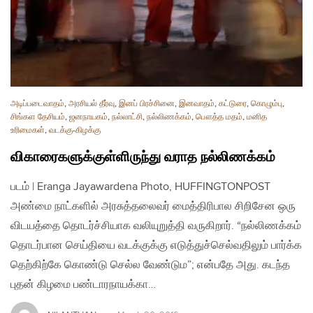
அடிப்படைவாதம்
,
அரசியல் தீர்வு
,
இனப் பிரச்சினை
,
இனவாதம்
,
கட்டுரை
,
கொழும்பு
,
சிங்கள தேசியம்
,
ஜனநாயகம்
,
நல்லாட்சி
,
நல்லிணக்கம்
,
பௌத்த மதம்
,
மனித
உரிமைகள்
,
வடக்கு-கிழக்கு
விகாரைகளுக்குள்ளிருந்து வராத நல்லிணக்கம்
படம் | Eranga Jayawardena Photo, HUFFINGTONPOST
அண்மை நாட்களில் அரசுத்தலைவர் மைத்திரிபால சிறிசேன ஒரு
விடயத்தை தொடர்ச்சியாக வலியுறுத்தி வருகிறார். “நல்லிணக்கம்
தொடர்பான செய்தியை வடக்குக்கு எடுத்துச்செல்வதிலும் பார்க்க
தெற்கிற்கே கொண்டு செல்ல வேண்டும”; என்பதே அது. கடந்த
புதன் கிழமை பண்டாரநாயக்கா…