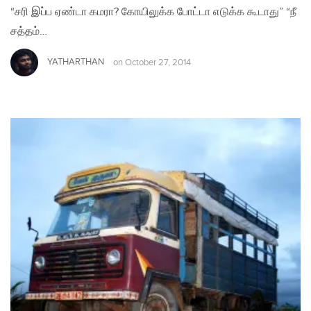
“சரி இப்ப ஏண்டா கமரா? கோயிலுக்க போட்டா எடுக்க கூடாது” “நீ
சத்தம்…
YATHARTHAN
on
October 27, 2014