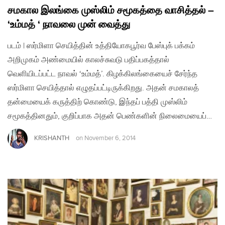
சமகால இலங்கை முஸ்லிம் சமூகத்தை வாசித்தல் –
‘உம்மத் ‘ நாவலை முன் வைத்து
படம் | ஸர்மிளா செயித்தின் உத்தியோகபூர்வ பேஸ்புக் பக்கம்
அறிமுகம் அண்மையில் காலச்சுவடு பதிப்பகத்தால்
வெளியிடப்பட்ட நாவல் ‘உம்மத்’. கிழக்கிலங்கையைச் சேர்ந்த
ஸர்மிளா செயித்தால் எழுதப்பட்டிருக்கிறது. அதன் சமகாலத்
தன்மையைக் கருத்திற் கொண்டு, இந்தப் பத்தி முஸ்லிம்
சமூகத்தினதும், குறிப்பாக அதன் பெண்களின் நிலைமையைப்…
KRISHANTH
on
November 6, 2014