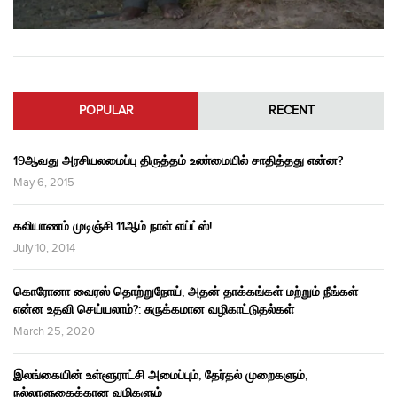
POPULAR
RECENT
19ஆவது அரசியலமைப்பு திருத்தம் உண்மையில் சாதித்தது என்ன?
May 6, 2015
கலியாணம் முடிஞ்சி 11ஆம் நாள் எய்ட்ஸ்!
July 10, 2014
கொரோனா வைரஸ் தொற்றுநோய், அதன் தாக்கங்கள் மற்றும் நீங்கள்
என்ன உதவி செய்யலாம்?: சுருக்கமான வழிகாட்டுதல்கள்
March 25, 2020
இலங்கையின் உள்ளூராட்சி அமைப்பும், தேர்தல் முறைகளும்,
நல்லாளுகைக்கான வழிகளும்