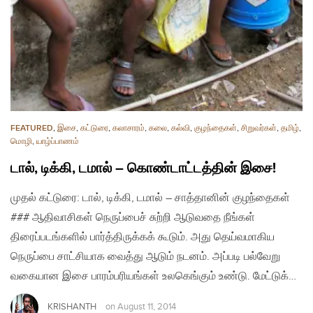
FEATURED
,
இசை
,
கட்டுரை
,
கலாசாரம்
,
கலை
,
கல்வி
,
குழந்தைகள்
,
சிறுவர்கள்
,
தமிழ்
,
மொழி
,
யாழ்ப்பாணம்
டால், டிக்கி, டமால் – கொண்டாட்டத்தின் இசை!
முதல் கட்டுரை: டால், டிக்கி, டமால் – சாத்தானின் குழந்தைகள்
### ஆதிவாசிகள் நெருப்பைச் சுற்றி ஆடுவதை நீங்கள்
திரைப்படங்களில் பார்த்திருக்கக் கூடும். அது தெய்வமாகிய
நெருப்பை சாட்சியாக வைத்து ஆடும் நடனம். அப்படி பல்வேறு
வகையான இசை பாரம்பரியங்கள் உலகெங்கும் உண்டு. மேட்டுக்…
KRISHANTH
on
August 11, 2014