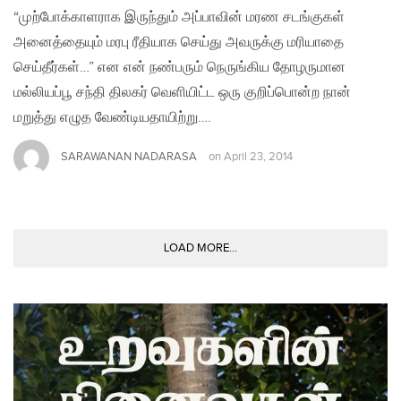
“முற்போக்காளராக இருந்தும் அப்பாவின் மரண சடங்குகள்
அனைத்தையும் மரபு ரீதியாக செய்து அவருக்கு மரியாதை
செய்தீர்கள்…” என என் நண்பரும் நெருங்கிய தோழருமான
மல்லியப்பூ சந்தி திலகர் வெளியிட்ட ஒரு குறிப்பொன்ற நான்
மறுத்து எழுத வேண்டியதாயிற்று….
SARAWANAN NADARASA
on
April 23, 2014
LOAD MORE...