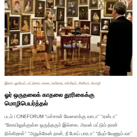
இசை
,
ஓவியம்
,
கட்டுரை
,
கலை
,
கவிதை
,
சங்கீதம்
,
சினிமா
,
மொழி
ஓர் ஒருதலைக் காதலை தூரிகைக்கு
மொழிபெயர்த்தல்
படம் | CINEFORUM “மச்சான் வேளைக்கு வாடா” “ஏன்டா”
“கோயிலுக்குள்ள ஒருத்தரும் இல்லை, அவள் மட்டும் தான்
நிக்கிறாள்” “அதுக்கேன் நான், நீ போய் பாரடா” “நீயும் வேணும் வா”