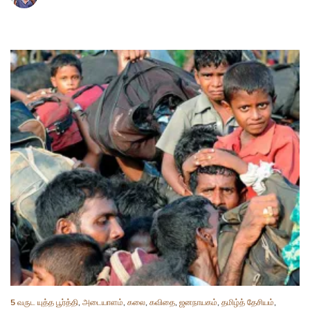
5 வருட யுத்த பூர்த்தி
,
அடையாளம்
,
கலை
,
கவிதை
,
ஜனநாயகம்
,
தமிழ்த் தேசியம்
,