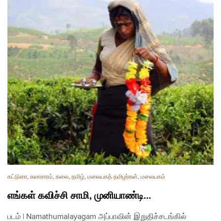
கட்டுரை
,
கலாசாரம்
,
கலை
,
தமிழ்
,
மலையகத் தமிழர்கள்
,
மலையகம்
எங்கள் கவிச்சி சாமி, முனியாண்டி…
படம் | Namathumalayagam அப்பாவின் இறுதிச்சடங்கில்