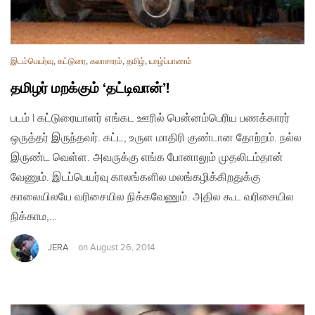
இடம்பெயர்வு
,
கட்டுரை
,
கலாசாரம்
,
தமிழ்
,
யாழ்ப்பாணம்
தமிழர் மறக்கும் ‘தட்டிவான்’!
படம் | கட்டுரையாளர் எங்கட ஊரில் பென்னம்பெரிய பணக்காரர்
ஒருத்தர் இருந்தவர். கட்ட, உருள மாதிரி குண்டான தோற்றம். நல்ல
இருண்ட வெள்ள. அவருக்கு எங்க போனாலும் முதலிடம்தான்
வேணும். இடப்பெயர்வு காலங்களில மலங்கழிக்கிறதுக்கு
காலையிலயே வரிசையில நிக்கவேணும். அதில கூட வரிசையில
நிக்காம,…
JERA
on
August 26, 2014