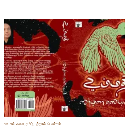
ஊடகம்
,
கலை
,
தமிழ்
,
புத்தகம்
,
பெண்கள்