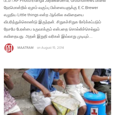
படம் | AP Photo/Eranga Jayawardena, Groundviews மாலை
நேரமொன்றில் ஏழாம் வகுப்பு பிள்ளையளுக்கு E.C.Brewer
எழுதிய Little things என்ற ஆங்கில கவிதையை
விபரித்துக்கொண்டு இருந்தன். சிறுகச்சிறுக சேர்க்கப்படும்
நேசமே பேரன்பை உருவாக்கும் என்பதை சொல்லிச்செல்லும்
கவிதையது. அதன் இறுதி வரிகள் இவ்வாறு முடியும்….
MAATRAM
on
August 15, 2014