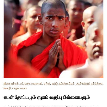
இளைஞர்கள்
,
கட்டுரை
,
கலாசாரம்
,
கல்வி
,
தமிழ்
,
நல்லிணக்கம்
,
மதம் மற்றும் நம்பிக்கை
,
மொழி
,
யாழ்ப்பாணம்
ஏடன் தோட்டமும் ஏழாம் வகுப்பு பிள்ளையளும்