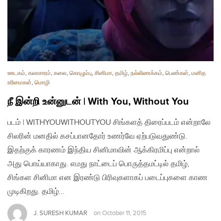
ஊடகம்
,
கலாசாரம்
,
கலை
,
கொழும்பு
,
சினிமா
,
தமிழ்
,
நல்லிணக்கம்
,
பெண்கள்
,
மனித
உரிமைகள்
,
மொழி
நீ இன்றி உன்னுடன் | With You, Without You
படம் | WITHYOUWITHOUTYOU சிங்களத் திரைப்படம் என்றாலே
சிலரின் மனதில் கசப்பானதோர் உணர்வே ஏற்படுவதுண்டு.
இதற்குக் காரணம் இந்திய சினிமாவின் ஆக்கிரமிப்பு என்றால்
அது பொய்யாகாது. எமது நாட்டைப் பொருத்தமட்டில் தமிழ்,
சிங்கள சினிமா என இரண்டு பிரிவுகளாகப் படைப்புகளை காண
முடிகிறது. தமிழ்…
J. SURESH KUMAR
on
October 11, 2015