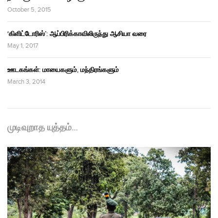
October 5, 2015
‘கிளிட்டோரிஸ்’: ஆப்பிரிக்காவிலிருந்து ஆசியா வரை
May 1, 2017
ஊடகங்கள்: மாயைகளும், மந்திரங்களும்
March 3, 2014
முடிவுறாத யுத்தம்…