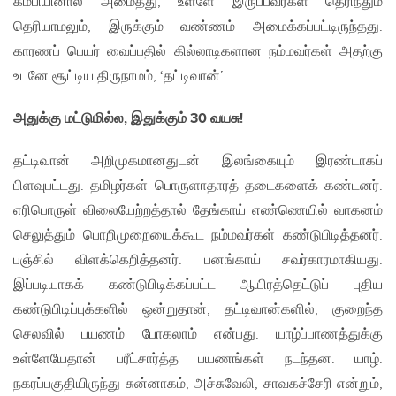
கம்பியினால் அமைத்து, உள்ளே இருப்பவர்கள் தெரிந்தும்
தெரியாமலும், இருக்கும் வண்ணம் அமைக்கப்பட்டிருந்தது.
காரணப் பெயர் வைப்பதில் கில்லாடிகளான நம்மவர்கள் அதற்கு
உடனே சூட்டிய திருநாமம், ‘தட்டிவான்’.
அதுக்கு மட்டுமில்ல, இதுக்கும் 30 வயசு!
தட்டிவான் அறிமுகமானதுடன் இலங்கையும் இரண்டாகப்
பிளவுபட்டது. தமிழர்கள் பொருளாதாரத் தடைகளைக் கண்டனர்.
எரிபொருள் விலையேற்றத்தால் தேங்காய் எண்ணெயில் வாகனம்
செலுத்தும் பொறிமுறையைக்கூட நம்மவர்கள் கண்டுபிடித்தனர்.
பஞ்சில் விளக்கெறித்தனர். பனங்காய் சவர்காரமாகியது.
இப்படியாகக் கண்டுபிடிக்கப்பட்ட ஆயிரத்தெட்டுப் புதிய
கண்டுபிடிப்புக்களில் ஒன்றுதான், தட்டிவான்களில், குறைந்த
செலவில் பயணம் போகலாம் என்பது. யாழ்ப்பாணத்துக்கு
உள்ளேயேதான் பரீட்சார்த்த பயணங்கள் நடந்தன. யாழ்.
நகரப்பகுதியிருந்து சுன்னாகம், அச்சுவேலி, சாவகச்சேரி என்றும்,