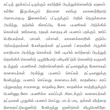
கட்டித் தூக்கப்பட்டிருக்கும் கயிற்றில் பிடித்துக்கொண்டு ஏறலாம்.
உள்ளே இருபக்கமும் நீளமான வாங்கு வாகனத்தோடு
அசையாதபடி இணைக்கப் பட்டிருக்கும். அதில் நெருக்கமாக
அமர்ந்து, நடுவில் கீரைப்பிடி போல பயணிகள் அடுக்கிக்
கொள்வர். ஊர்கதை, உறவுக் கதையுடன் பயணம் பறக்கும். ஊர்ப்
பெரியவர்கள், மாமன், மச்சான், வாகனக்காரரின் குடும்ப
அங்கத்தவர்கள் போன்றவர்கள் தட்டிவான் ட்ரைவரின் அருகில்
வசதியாக அமர்ந்து கொள்வர். பின் படியில் கயிற்றைப் பிடித்துத்
தொங்கிக் கொண்டு புழுதியோடு பகிடிவிட்டுக் கொண்டு வருவார்
நடத்துநர். பயணிகள் அதிகமென்றால், தட்டிவானுக்கு மேலாகவும்
காளையர்கள் அமர்ந்து பயணம் செய்வர். தட்டிவானுக்கு
மேலிருந்து பயணம் செய்வது காளையடக்கி, காதலியை கரம்
பற்றுவதற்கு சமமானது. காதலியுடனோ, காதலிக்க காத்திருக்கும்
பெண்ணுடனோ பயணிக்க வாய்ப்புக் கிடைக்கும் காளையர்கள்
தட்டிவான் முதுகில் பயணம் செய்து, பாடல் பாடி, தங்கள் வீரத்தை
நிலைநாட்டுவதுண்டு. மேலிருந்து குண்டுகள் விழுமென்றோ,