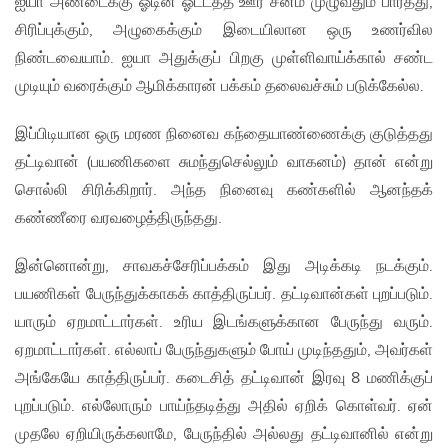
ஐயா அண்டைக்கு ஓடின ஓட்டத்த ஊர் சனம் முழுவதும் பார்த்து,
சிரிப்புக்கும், அழுகைக்கும் இடையிலான ஒரு உணர்வில
நிண்டவையாம். ஐயா அதுக்குப் பிறகு முள்ளிவாய்க்கால் சண்ட
முடியும் வரைக்கும் ஆமிக்காரன் பக்கம் தலைவச்சும் படுக்கேல்ல.
இப்பிடியான ஒரு மரண நினைவ கந்தையாண்ணைக்கு குடுத்தது
தட்டிவான் (பயணிகளை சுமந்துசெல்லும் வாகனம்) தான் என்று
சொல்லி சிரிக்கிறார். அந்த நினைவு கண்களில் ஆனந்தக்
கண்ணீரை வரவழைத்திருந்தது.
இன்னொன்று, சாவகச்சேரிப்பக்கம் இது அடிக்கடி நடக்கும்.
பயணிகள் பேருந்துக்காகக் காத்திருப்பர். தட்டிவான்கள் புறப்படும்.
யாரும் ஏறமாட்டார்கள். உரிய இடங்களுக்கான பேருந்து வரும்.
ஏறமாட்டார்கள். எல்லாப் பேருந்துகளும் போய் முடிந்ததும், அவர்கள்
அங்கேயே காத்திருப்பர். கடைசித் தட்டிவான் இரவு 8 மணிக்குப்
புறப்படும். எல்லோரும் பாய்ந்தடித்து அதில் ஏறிக் கொள்வர். ஏன்
முதலே ஏறியிருக்கலாமே, பேருந்தில் அல்லது தட்டிவானில் என்று