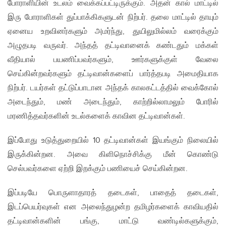
போராளியின் உடலம் வைக்கப்பட்டிருக்கும். அதன் கால் மாட்டில்
இரு போராளிகள் துப்பாக்கிகளுடன் நிற்பர். தலை மாட்டில் தாயும்
ஏனைய உறவினர்களும் அமர்ந்து, துயிலுமில்லம் வரைக்கும்
அழுதபடி வருவர். அந்தத் தட்டிவானைக் கண்டதும் மக்கள்
வீதியால் பயணிப்பவர்களும், ஊர்களுக்குள் வேலை
செய்கின்றவர்களும் தட்டிவான்களைப் பார்த்தபடி அமைதியாக
நிற்பர். டயர்கள் தட்டுப்பாடான அந்தக் காலகட்டத்தில் வைக்கோல்
அடைந்தும், மண் அடைந்தும், காற்றில்லாமலும் போரில்
மரணித்தவர்களின் உடல்களைக் காவின தட்டிவான்கள்.
இப்போது உடுத்துறையில் 10 தட்டிவான்கள் இயங்கும் நிலையில்
இருக்கின்றன. அவை கிளிநொச்சிக்கு மீன் கொண்டு
செல்பவர்களை ஏற்றி இறக்கும் பணியைச் செய்கின்றன.
இப்படியே பொருளாதாரத் தடைகள், பாதைத் தடைகள்,
இடப்பெயர்வுகள் என அலைந்துழன்ற தமிழர்களைக் காவியதில்
தட்டிவான்களின் பங்கு, மாட்டு வண்டில்களுக்கும்,