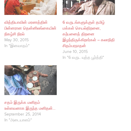
வித்தியாவின் மரணத்தின்
6 வருடங்களுக்குள் தமிழ்
பின்னரான தென்னிலங்கையின்
மக்கள் செயல்திறனை,
நிகழ்சி நிரல்
கற்பனைத் திறனை
May 30, 2015
இழந்திருக்கிறார்கள் – கலாநிதி
In "இனவாதம்"
சிதம்பரநாதன்
June 10, 2015
In "6 வருட யுத்த பூர்த்தி"
சதம் இருக்க மனிதம்
உள்ளவனாக இருந்த மனிதன்…
September 25, 2014
In "அடையாளம்"