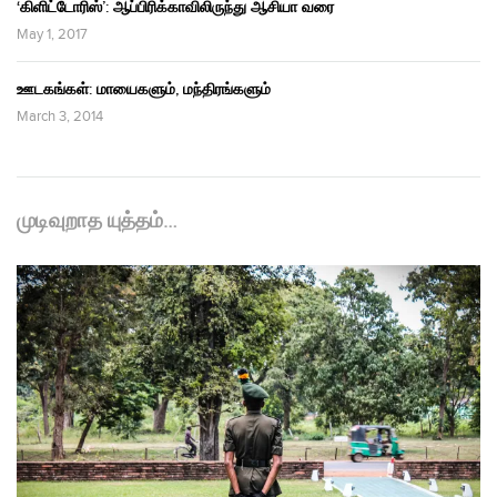
‘கிளிட்டோரிஸ்’: ஆப்பிரிக்காவிலிருந்து ஆசியா வரை
May 1, 2017
ஊடகங்கள்: மாயைகளும், மந்திரங்களும்
March 3, 2014
முடிவுறாத யுத்தம்…