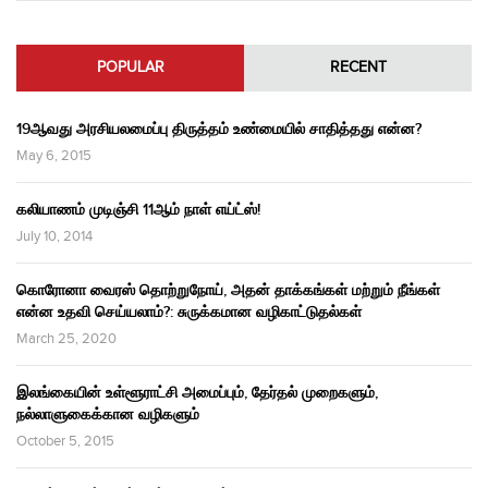
POPULAR
RECENT
19ஆவது அரசியலமைப்பு திருத்தம் உண்மையில் சாதித்தது என்ன?
May 6, 2015
கலியாணம் முடிஞ்சி 11ஆம் நாள் எய்ட்ஸ்!
July 10, 2014
கொரோனா வைரஸ் தொற்றுநோய், அதன் தாக்கங்கள் மற்றும் நீங்கள்
என்ன உதவி செய்யலாம்?: சுருக்கமான வழிகாட்டுதல்கள்
March 25, 2020
இலங்கையின் உள்ளூராட்சி அமைப்பும், தேர்தல் முறைகளும்,
நல்லாளுகைக்கான வழிகளும்
October 5, 2015