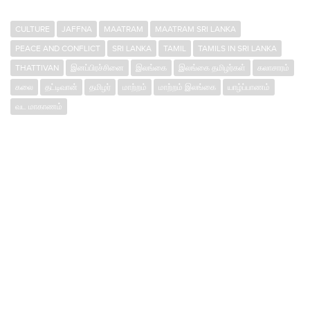
CULTURE
JAFFNA
MAATRAM
MAATRAM SRI LANKA
PEACE AND CONFLICT
SRI LANKA
TAMIL
TAMILS IN SRI LANKA
THATTIVAN
இனப்பிரச்சினை
இலங்கை
இலங்கை தமிழர்கள்
கலாசாரம்
கலை
தட்டிவான்
தமிழர்
மாற்றம்
மாற்றம் இலங்கை
யாழ்ப்பாணம்
வட மாகாணம்