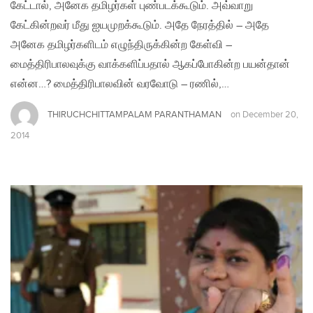
கேட்டால், அனேக தமிழர்கள் புண்படக்கூடும். அவ்வாறு
கேட்கின்றவர் மீது ஐயமுறக்கூடும். அதே நேரத்தில் – அதே
அனேக தமிழர்களிடம் எழுந்திருக்கின்ற கேள்வி –
மைத்திரிபாலவுக்கு வாக்களிப்பதால் ஆகப்போகின்ற பயன்தான்
என்ன…? மைத்திரிபாலவின் வரவோடு – ரணில்,…
THIRUCHCHITTAMPALAM PARANTHAMAN
on
December 20,
2014