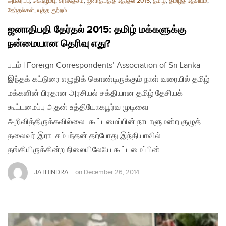
அபகரிப்பு
,
கொழும்பு
,
சர்வதேசம்
,
ஜனாதிபதித் தேர்தல் 2015
,
தமிழ்
,
தமிழ்த் தேசியம்
,
தேர்தல்கள்
,
யுத்த குற்றம்
ஜனாதிபதி தேர்தல் 2015: தமிழ் மக்களுக்கு
நன்மையான தெரிவு எது?
படம் | Foreign Correspondents’ Association of Sri Lanka
இந்தக் கட்டுரை எழுதிக் கொண்டிருக்கும் நாள் வரையில் தமிழ்
மக்களின் பிரதான அரசியல் சக்தியான தமிழ் தேசியக்
கூட்டமைப்பு அதன் உத்தியோகபூர்வ முடிவை
அறிவித்திருக்கவில்லை. கூட்டமைப்பின் நாடாளுமன்ற குழுத்
தலைவர் இரா. சம்பந்தன் தற்போது இந்தியாவில்
தங்கியிருக்கின்ற நிலையிலேயே கூட்டமைப்பின்…
JATHINDRA
on
December 26, 2014