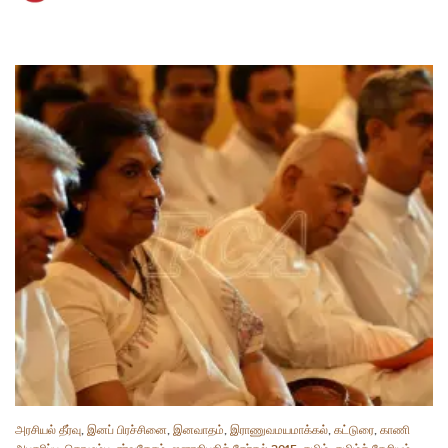
அரசியல் தீர்வு
,
இனப் பிரச்சினை
,
இனவாதம்
,
இராணுவமயமாக்கல்
,
கட்டுரை
,
காணி