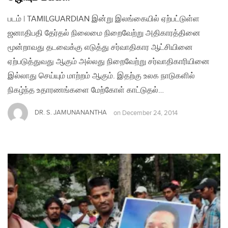
படம் | TAMILGUARDIAN இன்று இலங்கையில் ஏற்பட்டுள்ள
ஜனாதிபதி தேர்தல் நிலைமை நிறைவேற்று அதிகாரத்தினை
மூன்றாவது தடவைக்கு எடுத்து சர்வாதிகார ஆட்சியினை
ஏற்படுத்துவது ஆகும் அல்லது நிறைவேற்று சர்வாதிகாரியினை
இல்லாது செய்யும் மாற்றம் ஆகும். இதற்கு உலக நாடுகளில்
நிகழ்ந்த உதாரணங்களை மேற்கோள் காட்டுதல்…
DR. S. JAMUNANANTHA
on
December 24, 2014