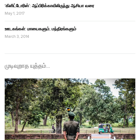
‘கிளிட்டோரிஸ்’: ஆப்பிரிக்காவிலிருந்து ஆசியா வரை
May 1, 2017
ஊடகங்கள்: மாயைகளும், மந்திரங்களும்
March 3, 2014
முடிவுறாத யுத்தம்…