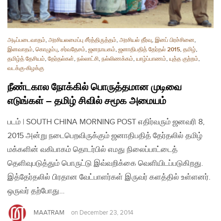
அடிப்படைவாதம்
,
அரசியலமைப்பு சீர்த்திருத்தம்
,
அரசியல் தீர்வு
,
இனப் பிரச்சினை
,
இனவாதம்
,
கொழும்பு
,
சர்வதேசம்
,
ஜனநாயகம்
,
ஜனாதிபதித் தேர்தல் 2015
,
தமிழ்
,
தமிழ்த் தேசியம்
,
தேர்தல்கள்
,
நல்லாட்சி
,
நல்லிணக்கம்
,
யாழ்ப்பாணம்
,
யுத்த குற்றம்
,
வடக்கு-கிழக்கு
நீண்டகால நோக்கில் பொருத்தமான முடிவை
எடுங்கள் – தமிழ் சிவில் சமூக அமையம்
படம் | SOUTH CHINA MORNING POST எதிர்வரும் ஜனவரி 8,
2015 அன்று நடைபெறவிருக்கும் ஜனாதிபதித் தேர்தலில் தமிழ்
மக்களின் வகிபாகம் தொடர்பில் எமது நிலைப்பாட்டைத்
தெளிவுபடுத்தும் பொருட்டு இவ்வறிக்கை வெளியிடப்படுகிறது.
இத்தேர்தலில் பிரதான வேட்பாளர்கள் இருவர் களத்தில் உள்ளனர்.
ஒருவர் தற்போது…
MAATRAM
on
December 23, 2014