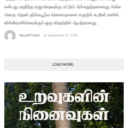
என்பது மஹிந்த ராஜபக்‌ஷவுக்கு மட்டும் அச்சுறுத்தலானது அல்ல.
அதை அதன் தர்க்கபூர்வ விளைவுகளை கருதிக் கூறின் ரணில்
விக்கிரமசிங்கவுக்கும் ஒரு விதத்தில் ஆபத்தானது…
NILANTHAN
on
December 17, 2014
LOAD MORE...