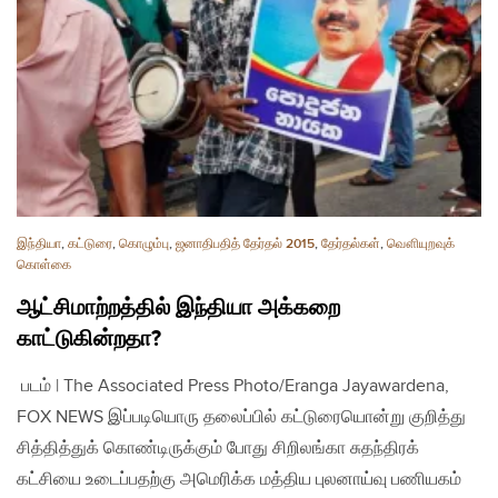
இந்தியா
,
கட்டுரை
,
கொழும்பு
,
ஜனாதிபதித் தேர்தல் 2015
,
தேர்தல்கள்
,
வௌியுறவுக்
கொள்கை
ஆட்சிமாற்றத்தில் இந்தியா அக்கறை
காட்டுகின்றதா?
படம் | The Associated Press Photo/Eranga Jayawardena,
FOX NEWS இப்படியொரு தலைப்பில் கட்டுரையொன்று குறித்து
சித்தித்துக் கொண்டிருக்கும் போது சிறிலங்கா சுதந்திரக்
கட்சியை உடைப்பதற்கு அமெரிக்க மத்திய புலனாய்வு பணியகம்