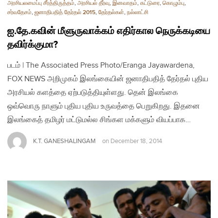
அரசியலமைப்பு சீர்த்திருத்தம்
,
அரசியல் தீர்வு
,
இனவாதம்
,
கட்டுரை
,
கொழும்பு
,
சர்வதேசம்
,
ஜனாதிபதித் தேர்தல் 2015
,
தேர்தல்கள்
,
நல்லாட்சி
ஐ.தே.கவின் மீளுருவாக்கம் எதிர்கால நெருக்கடியை
தவிர்க்குமா?
படம் | The Associated Press Photo/Eranga Jayawardena,
FOX NEWS அறிமுகம் இலங்கையின் ஜனாதிபதித் தேர்தல் புதிய
அரசியல் களத்தை ஏற்படுத்தியுள்ளது. தென் இலங்கை
ஒவ்வொரு நாளும் புதிய புதிய உருவத்தை பெறுகிறது. இதனை
இலங்கைத் தமிழர் மட்டுமல்ல சிங்கள மக்களும் வியப்பாக…
K.T. GANESHALINGAM
on
December 18, 2014