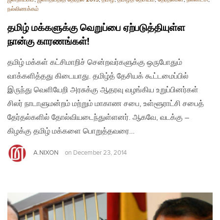
நல்லிணக்கம்
தமிழ் மக்களுக்கு வெறுப்பை ஏற்படுத்தியுள்ள
நான்கு காரணங்கள்!
தமிழ் மக்கள் கட்சிமாறிச் சென்றவர்களுக்கு ஒருபோதும்
வாக்களித்தது கிடையாது. தமிழ்த் தேசியக் கூட்டமைப்பில்
இருந்து வெளியேறி அரசுக்கு ஆதரவு வழங்கிய உறுப்பினர்கள்
சிலர் நாடாளுமன்றம் மற்றும் மாகாண சபை, உள்ளூராட்சி சபைத்
தேர்தல்களில் தோல்வியடைந்துள்ளனர். ஆகவே, வடக்கு –
கிழக்கு தமிழ் மக்களை பொறுத்தவரை…
A.NIXON
on
December 23, 2014