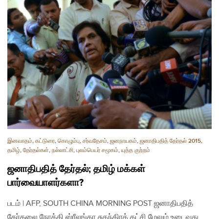
இனவாதம்
,
கட்டுரை
,
கொழும்பு
,
சர்வதேசம்
,
ஜனநாயகம்
,
ஜனாதிபதித் தேர்தல் 2015
,
தமிழ்
,
தேர்தல்கள்
,
நல்லாட்சி
,
புலம்பெயர் சமூகம்
,
யுத்த குற்றம்
ஜனாதிபதித் தேர்தல்; தமிழ் மக்கள்
பார்வையாளர்களா?
படம் | AFP, SOUTH CHINA MORNING POST ஜனாதிபதித்
தேர்தலை நோக்கி ஸ்ரீலங்கா சுதந்திரக் கட்சி மேலும் உடைவது