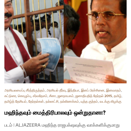
அரசியலமைப்பு சீர்த்திருத்தம்
,
அரசியல் தீர்வு
,
இந்தியா
,
இனப் பிரச்சினை
,
இனவாதம்
,
கட்டுரை
,
கொழும்பு
,
சர்வதேசம்
,
சீனா
,
ஜனநாயகம்
,
ஜனாதிபதித் தேர்தல் 2015
,
தமிழ்
,
தமிழ்த் தேசியம்
,
தேர்தல்கள்
,
நல்லாட்சி
,
நல்லிணக்கம்
,
யுத்த குற்றம்
,
வடக்கு-கிழக்கு
மஹிந்தவும் மைத்திரிபாலவும் ஒன்றுதானா?
படம் | ALJAZEERA மஹிந்த ராஜபக்‌ஷவுக்கு வாக்களிக்குமாறு