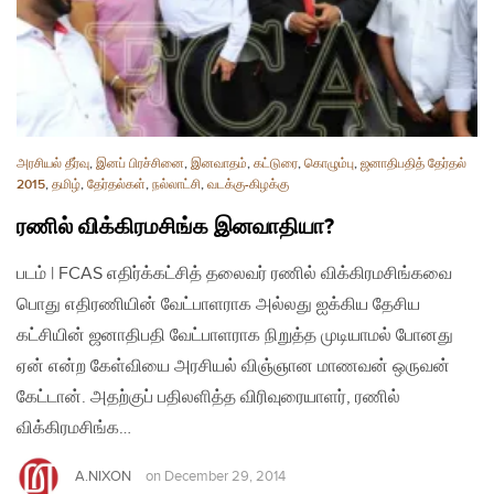
அரசியல் தீர்வு
,
இனப் பிரச்சினை
,
இனவாதம்
,
கட்டுரை
,
கொழும்பு
,
ஜனாதிபதித் தேர்தல்
2015
,
தமிழ்
,
தேர்தல்கள்
,
நல்லாட்சி
,
வடக்கு-கிழக்கு
ரணில் விக்கிரமசிங்க இனவாதியா?
படம் | FCAS எதிர்க்கட்சித் தலைவர் ரணில் விக்கிரமசிங்கவை
பொது எதிரணியின் வேட்பாளராக அல்லது ஐக்கிய தேசிய
கட்சியின் ஜனாதிபதி வேட்பாளராக நிறுத்த முடியாமல் போனது
ஏன் என்ற கேள்வியை அரசியல் விஞ்ஞான மாணவன் ஒருவன்
கேட்டான். அதற்குப் பதிலளித்த விரிவுரையாளர், ரணில்
விக்கிரமசிங்க…
A.NIXON
on
December 29, 2014