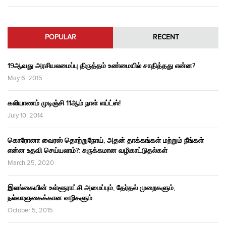
POPULAR
RECENT
19ஆவது அரசியலமைப்பு திருத்தம் உண்மையில் சாதித்தது என்ன?
May 6, 2015
கலியாணம் முடிஞ்சி 11ஆம் நாள் எய்ட்ஸ்!
July 10, 2014
கொரோனா வைரஸ் தொற்றுநோய், அதன் தாக்கங்கள் மற்றும் நீங்கள்
என்ன உதவி செய்யலாம்?: சுருக்கமான வழிகாட்டுதல்கள்
March 25, 2020
இலங்கையின் உள்ளூராட்சி அமைப்பும், தேர்தல் முறைகளும்,
நல்லாளுகைக்கான வழிகளும்
October 5, 2015