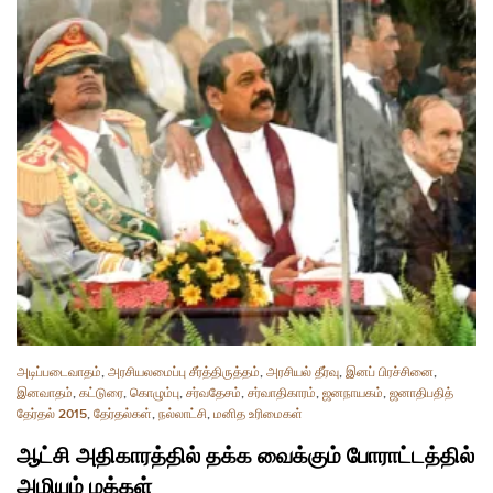
அடிப்படைவாதம்
,
அரசியலமைப்பு சீர்த்திருத்தம்
,
அரசியல் தீர்வு
,
இனப் பிரச்சினை
,
இனவாதம்
,
கட்டுரை
,
கொழும்பு
,
சர்வதேசம்
,
சர்வாதிகாரம்
,
ஜனநாயகம்
,
ஜனாதிபதித்
தேர்தல் 2015
,
தேர்தல்கள்
,
நல்லாட்சி
,
மனித உரிமைகள்
ஆட்சி அதிகாரத்தில் தக்க வைக்கும் போராட்டத்தில்
அழியும் மக்கள்