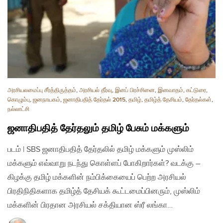
அரசியலமைப்பு சீர்த்திருத்தம்
,
அரசியல் தீர்வு
,
இனப் பிரச்சினை
,
இனவாதம்
,
கட்டுரை
,
கொழும்பு
,
ஜனநாயகம்
,
ஜனாதிபதித் தேர்தல் 2015
,
தமிழ்
,
தமிழ்த் தேசியம்
,
தேர்தல்கள்
,
நல்லாட்சி
ஜனாதிபதித் தேர்தலும் தமிழ் பேசும் மக்களும்
படம் | SBS ஜனாதிபதித் தேர்தலில் தமிழ் மக்களும் முஸ்லிம்
மக்களும் எவ்வாறு நடந்து கொள்ளப் போகிறார்கள்? வடக்கு –
கிழக்கு தமிழ் மக்களின் நம்பிக்கையைப் பெற்ற அரசியல்
பிரதிநிதிகளாக தமிழ்த் தேசியக் கூட்டமைப்பினரும், முஸ்லிம்
மக்களின் பிரதான அரசியல் சக்தியான ஸ்ரீ லங்கா…