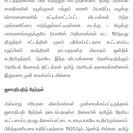
சட்டத்தரணிகள் பலர் எடுத்துக் காட்டியுள்ளனர். தமிழ் அரசியல்
கைதிகளின் வழக்குகள் மற்றும் காணி அபகரிப்பு வழக்கு
விசாரணைகளில் சுட்டிக்காட்டப்பட்ட விடயங்கள் அந்த
புறக்கணிப்பை எடுத்துக்காட்டியுள்ளன. வடக்கு – கிழக்கு
மாகாணங்களுக்குரிய பொலிஸ் அதிகாரங்கள் கூட 18ஆவது
திருத்தச் சட்டத்தின் மூலம் பறிக்கப்பட்டதாக கூட்டமைப்பு
உறுப்பினர் சுமந்திரன் நாடாளுமன்ற விவாதம் ஒன்றில்
கூறியிருந்தார். ஆகவே, இந்த விடயங்களை தெளிவுபடுத்தும்
அரசியல் வேலைத் திட்டங்கள் தமிழ் அரசியல் தலைவர்களினால்
இதுவரை முன் வைக்கப்படவில்லை.
ஜனாதிபதித் தேர்தல்
அவ்வாறு சரியான விளக்கங்கள் முன்வைக்கப்பட்டிருந்தால்
ஜனாதிபதி தேர்தல் நடைபெறவுள்ள நிலையில் தமிழ்த் தேசிய
கூட்டமைப்பு தமது நிலைப்பாட்டை உடனடியாகவே கூறியிருக்கலாம்.
பிரித்தானியரை எதிர்ப்பதற்காக 1920ஆம் ஆண்டு சிங்கள, தமிழ்