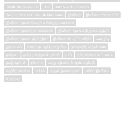
TAMIL NATIONALISM
TNA
UNHRC ON SRI LANKA
WAR CRIMES ON TAMIL IN SRI LANKA
இலங்கை
இலங்கை தமிழரசு கட்சி
இலங்கை மீதான சர்வதேச போர்க்குற்ற விசாரணை
இலங்கை மீதான ஜ.நா. விசாரணை
இலங்கை மீதான மேற்குலக அழுத்தம்
இலங்கை மீதான யுத்தக்குற்றம்
இலங்கையில் ஆட்சி மாற்றம்
கொழும்பு
ஜனநாயகம்
ஜனாதிபதி மஹிந்த ராஜபக்‌ஷ
ஜனாதிபதித் தேர்தல் 2015
த.தே.கூ.
தமிழீழ விடுதலைப் புலிகள்
தமிழ்
தமிழ் தேசியக் கூட்டமைப்பு
தமிழ் தேசியம்
நல்லாட்சி
பொது எதிரணியும் அரசியல் தீர்வும்
மஹிந்த ராஜபக்‌ஷ
மாற்றம்
மாற்றம் இணையதளம்
மாற்றம் இலங்கை
மேற்குலகு