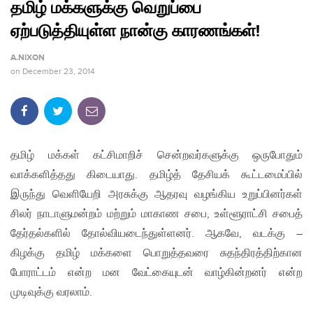
தமிழ் மக்களுக்கு வெறுப்பை
ஏற்படுத்தியுள்ள நான்கு காரணங்கள்!
A.NIXON
on
December 23, 2014
தமிழ் மக்கள் கட்சிமாறிச் சென்றவர்களுக்கு ஒருபோதும்
வாக்களித்தது கிடையாது. தமிழ்த் தேசியக் கூட்டமைப்பில்
இருந்து வெளியேறி அரசுக்கு ஆதரவு வழங்கிய உறுப்பினர்கள்
சிலர் நாடாளுமன்றம் மற்றும் மாகாண சபை, உள்ளூராட்சி சபைத்
தேர்தல்களில் தோல்வியடைந்துள்ளனர். ஆகவே, வடக்கு –
கிழக்கு தமிழ் மக்களை பொறுத்தவரை சுதந்திரத்திற்கான
போராட்டம் என்ற மன வேட்கையுடன் வாழ்கின்றனர் என்ற
முடிவுக்கு வரலாம்.