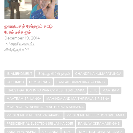
ஜனாதிபதித் தேர்தலும் தமிழ்
பேசும் மக்களும்
December 19, 2014
In "அரசியலமைப்பு
சீர்த்திருத்தம்"
13 AMENDMENT
13ஆவது சீர்த்திருத்தம்
CHANDRIKA KUMARATUNGA
COLOMBO
DEMOCRACY
ILANGAI TAMIZHARASU PARTY
INVESTIGATION INTO WAR CRIMES IN SRI LANKA
LTTE
MAATRAM
MAATRAM SRI LANKA
MAHINDA AND MAITHRIPALA SIRISENA
MAHINDA RAJAPAKSA - MAITHRIPALA SIRISENA
PRESIDENT MAHINDA RAJAPAKSE
PRESIDENTIAL ELECTION SRI LANKA
PRESIDENTIAL ELECTION SRI LANKA 2015
RANIL WICKRAMASINGHE
SARATH FONSEKA
SRI LANKA
TAMIL
TAMIL NATIONAL ALLIANCE