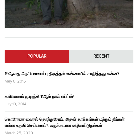
POPULAR
RECENT
19ஆவது அரசியலமைப்பு திருத்தம் உண்மையில் சாதித்தது என்ன?
May 6, 2015
கலியாணம் முடிஞ்சி 11ஆம் நாள் எய்ட்ஸ்!
July 10, 2014
கொரோனா வைரஸ் தொற்றுநோய், அதன் தாக்கங்கள் மற்றும் நீங்கள்
என்ன உதவி செய்யலாம்?: சுருக்கமான வழிகாட்டுதல்கள்
March 25, 2020