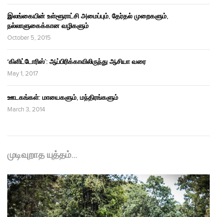
இலங்கையின் உள்ளூராட்சி அமைப்பும், தேர்தல் முறைகளும்,
நல்லாளுகைக்கான வழிகளும்
October 5, 2015
‘கிளிட்டோரிஸ்’: ஆப்பிரிக்காவிலிருந்து ஆசியா வரை
May 1, 2017
ஊடகங்கள்: மாயைகளும், மந்திரங்களும்
March 3, 2014
முடிவுறாத யுத்தம்…