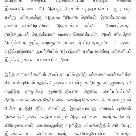
பெரிதாக எதையும் வழங்கமாட்டார் எனவும், சிங்கள
இனவாதிகளை மீறி அவரது அரசால் எதுவும் செய்ய முடியாது
என்று புலிகளுக்கு அனுபவ ரீதியாக தெரியும். இரண்டாவது –
ரணில் விக்கிரமசிங்க அமெரிக்கா உள்ளிட்ட மேற்கத்தைய
நாடுகளுடன் நெருக்மான உறவை கொண்டவர், அவர் சர்வதேச
நிகழ்ச்சி நிரலுக்கு ஏற்றது போல செயற்பட்டு தமது போராட்டத்தை
அழிப்பதற்கான முயற்சியில் ஈடுபடுவார் என்ற உணர்வு புலிகளிடம்
இருந்திருக்கலாம் எனவும் கூறினார்.
இந்த காரணங்களின் அடிப்படையில் தமிழ் மக்களை வாக்களிக்க
விடமால் புலிகள் தடுத்திருக்கலாம் என்று கூறியதுடன், ஜனாதிபதி
மஹிந்த ராஜபக்‌ஷ ஜனாதிபதியாக தெரிவு செய்யப்பட்டால்
தீவிரமான பௌத்த தேசியவாத உணர்வு கொண்ட அரசு ஒன்றுடன்
பேச்சு நடத்தி தீர்வு காண்பது இலகுவானது எனவும் புலிகள்
நினைத்திருக்கக் கூடும் என்றும் அந்த விரிவுரையாளர் கூறினார்.
விரிவுரையாளர் மாணவனுக்கு அளித்த விளக்கத்தில் சரி பிழை
இருக்கலாம். விரிவுரையாளர் கூறியதுபோன்று பௌத்த