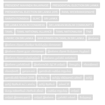
PRESIDENT MAHINDA RAJAPAKSE
PRESIDENTIAL ELECTION SRI LANKA
PRESIDENTIAL ELECTION SRI LANKA 2015
RANIL WICKRAMASINGHE
SARATH FONSEKA
SLMC
SRI LANKA
SRI LANKA MUSLIM CONGRESS
SRI LANKAN MUSLIM COMMUNITY
TAMIL
TAMIL NATIONAL ALLIANCE
TAMIL NATIONALISM
TNA
UNHRC ON SRI LANKA
WAR CRIMES ON TAMIL IN SRI LANKA
இலங்கை
இலங்கை மீதான சர்வதேச போர்க்குற்ற விசாரணை
இலங்கை மீதான ஜ.நா. விசாரணை
இலங்கை மீதான மேற்குலக அழுத்தம்
இலங்கை மீதான யுத்தக்குற்றம்
இலங்கை முஸ்லிம் காங்கிரஸ்
இலங்கை முஸ்லிம்கள்
இலங்கையில் ஆட்சி மாற்றம்
கொழும்பு
சர்வாதிகாரம்
சர்வாதிகாரி
ஜனநாயகம்
ஜனாதிபதி மஹிந்த ராஜபக்‌ஷ
ஜனாதிபதித் தேர்தல் 2015
த.தே.கூ.
தமிழீழ விடுதலைப் புலிகள்
தமிழ்
தமிழ் தேசியக் கூட்டமைப்பு
தமிழ் தேசியம்
நல்லாட்சி
பொது எதிரணியும் அரசியல் தீர்வும்
மஹிந்த ராஜபக்‌ஷ
மாற்றம்
மாற்றம் இணையதளம்
மாற்றம் இலங்கை
முஸ்லிம் மக்கள்
மேற்குலகு