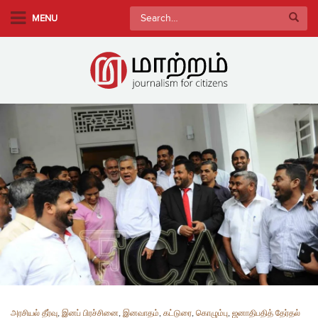
S
Search
MENU
k
for:
i
p
t
o
m
a
i
n
c
o
n
t
e
n
t
அரசியல் தீர்வு
,
இனப் பிரச்சினை
,
இனவாதம்
,
கட்டுரை
,
கொழும்பு
,
ஜனாதிபதித் தேர்தல்