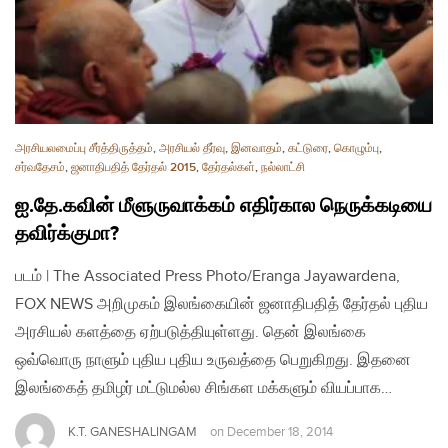
அரசியலமைப்பு சீர்த்திருத்தம்
,
அரசியல் தீர்வு
,
இனவாதம்
,
கட்டுரை
,
கொழும்பு
,
சர்வதேசம்
,
ஜனாதிபதித் தேர்தல் 2015
,
தேர்தல்கள்
,
நல்லாட்சி
ஐ.தே.கவின் மீளுருவாக்கம் எதிர்கால நெருக்கடியை
தவிர்க்குமா?
படம் | The Associated Press Photo/Eranga Jayawardena,
FOX NEWS அறிமுகம் இலங்கையின் ஜனாதிபதித் தேர்தல் புதிய
அரசியல் களத்தை ஏற்படுத்தியுள்ளது. தென் இலங்கை
ஒவ்வொரு நாளும் புதிய புதிய உருவத்தை பெறுகிறது. இதனை
இலங்கைத் தமிழர் மட்டுமல்ல சிங்கள மக்களும் வியப்பாக…
K.T. GANESHALINGAM
on
December 18, 2014