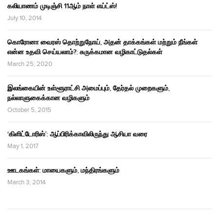
கலியாணம் முடிஞ்சி 11ஆம் நாள் எய்ட்ஸ்!
July 10, 2014
கொரோனா வைரஸ் தொற்றுநோய், அதன் தாக்கங்கள் மற்றும் நீங்கள்
என்ன உதவி செய்யலாம்?: சுருக்கமான வழிகாட்டுதல்கள்
March 25, 2020
இலங்கையின் உள்ளூராட்சி அமைப்பும், தேர்தல் முறைகளும்,
நல்லாளுகைக்கான வழிகளும்
October 5, 2015
‘கிளிட்டோரிஸ்’: ஆப்பிரிக்காவிலிருந்து ஆசியா வரை
May 1, 2017
ஊடகங்கள்: மாயைகளும், மந்திரங்களும்
March 3, 2014