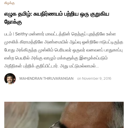
கிழக்கு
எழுக தமிழ்: சுயநிர்ணயம் பற்றிய ஒரு குறுகிய
நோக்கு
படம் | Seithy மன்னார் மாவட்டத்தின் தெற்குப் புறத்திலே உள்ள
முசலிக் கிராமத்திலே அண்மையில் ஆய்வு ஒன்றிலே ஈடுபட்டிருந்த
போது அங்கிருந்த முஸ்லிம் பெரியவர் ஒருவர் வனவளப் பாதுகாப்பு
என்ற பெயரில் அங்கு வாழும் மக்களுக்கு இழைக்கப்படும்
அநீதிகள் பற்றிக் குறிப்பிட்டார். அது மட்டுமல்லாமல்…
MAHENDRAN THIRUVARANGAN
on
November 9, 2016