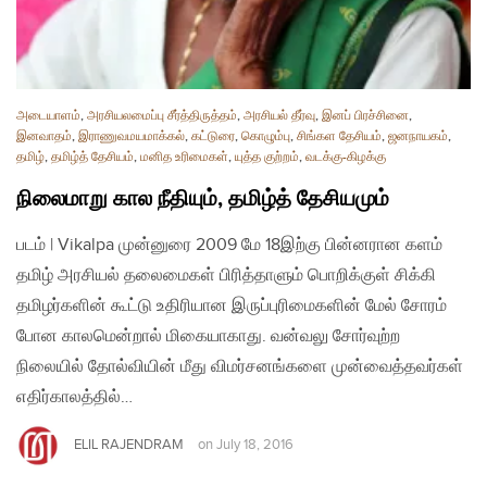
அடையாளம்
,
அரசியலமைப்பு சீர்த்திருத்தம்
,
அரசியல் தீர்வு
,
இனப் பிரச்சினை
,
இனவாதம்
,
இராணுவமயமாக்கல்
,
கட்டுரை
,
கொழும்பு
,
சிங்கள தேசியம்
,
ஜனநாயகம்
,
தமிழ்
,
தமிழ்த் தேசியம்
,
மனித உரிமைகள்
,
யுத்த குற்றம்
,
வடக்கு-கிழக்கு
நிலைமாறு கால நீதியும், தமிழ்த் தேசியமும்
படம் | Vikalpa முன்னுரை 2009 மே 18இற்கு பின்னரான களம்
தமிழ் அரசியல் தலைமைகள் பிரித்தாளும் பொறிக்குள் சிக்கி
தமிழர்களின் கூட்டு உதிரியான இருப்புரிமைகளின் மேல் சோரம்
போன காலமென்றால் மிகையாகாது. வன்வலு சோர்வுற்ற
நிலையில் தோல்வியின் மீது விமர்சனங்களை முன்வைத்தவர்கள்
எதிர்காலத்தில்…
ELIL RAJENDRAM
on
July 18, 2016