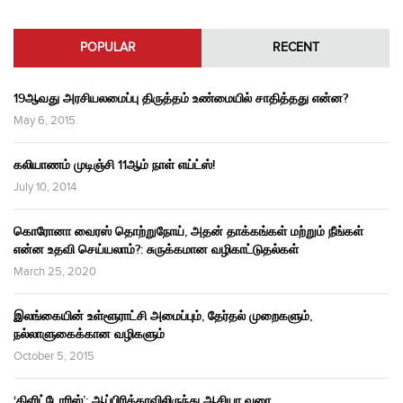
POPULAR
RECENT
19ஆவது அரசியலமைப்பு திருத்தம் உண்மையில் சாதித்தது என்ன?
May 6, 2015
கலியாணம் முடிஞ்சி 11ஆம் நாள் எய்ட்ஸ்!
July 10, 2014
கொரோனா வைரஸ் தொற்றுநோய், அதன் தாக்கங்கள் மற்றும் நீங்கள்
என்ன உதவி செய்யலாம்?: சுருக்கமான வழிகாட்டுதல்கள்
March 25, 2020
இலங்கையின் உள்ளூராட்சி அமைப்பும், தேர்தல் முறைகளும்,
நல்லாளுகைக்கான வழிகளும்
October 5, 2015
‘கிளிட்டோரிஸ்’: ஆப்பிரிக்காவிலிருந்து ஆசியா வரை