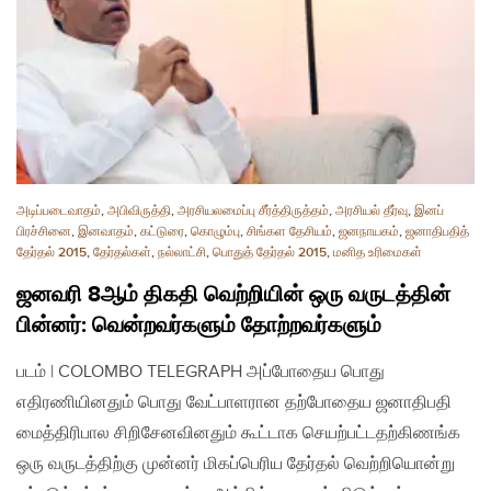
அடிப்படைவாதம்
,
அபிவிருத்தி
,
அரசியலமைப்பு சீர்த்திருத்தம்
,
அரசியல் தீர்வு
,
இனப்
பிரச்சினை
,
இனவாதம்
,
கட்டுரை
,
கொழும்பு
,
சிங்கள தேசியம்
,
ஜனநாயகம்
,
ஜனாதிபதித்
தேர்தல் 2015
,
தேர்தல்கள்
,
நல்லாட்சி
,
பொதுத் தேர்தல் 2015
,
மனித உரிமைகள்
ஜனவரி 8ஆம் திகதி வெற்றியின் ஒரு வருடத்தின்
பின்னர்: வென்றவர்களும் தோற்றவர்களும்
படம் | COLOMBO TELEGRAPH அப்போதைய பொது
எதிரணியினதும் பொது வேட்பாளரான தற்போதைய ஜனாதிபதி
மைத்திரிபால சிறிசேனவினதும் கூட்டாக செயற்பட்டதற்கிணங்க
ஒரு வருடத்திற்கு முன்னர் மிகப்பெரிய தேர்தல் வெற்றியொன்று