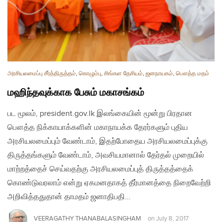
அரசியலமைப்பு சீர்த்திருத்தம்
,
கொழும்பு
,
சிங்கள தேசியம்
,
ஜனநாயகம்
,
பௌத்த மதம்
மஹிந்தவுக்காக பேசும் மகாசங்கம்
பட மூலம், president.gov.lk இலங்கையின் மூன்று பிரதான
பௌத்த நிக்காயாக்களின் மகாநாயக்க தேரர்களும் புதிய
அரசியலமைப்பும் வேண்டாம், இதற்போதைய அரசியலமைப்புக்கு
திருத்தங்களும் வேண்டாம், அவசியமானால் தேர்தல் முறையில்
மாற்றத்தைச் செய்வதற்கு அரசியலமைப்புத் திருத்தத்தைக்
கொண்டுவரலாம் என்று ஏகமனதாகத் தீர்மானத்தை நிறைவேற்றி
அறிவித்ததுதான் தாமதம் ஜனாதிபதி…
VEERAGATHY THANABALASINGHAM
on
July 8, 2017