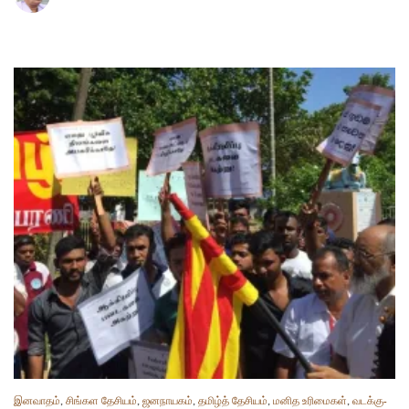
இனவாதம்
,
சிங்கள தேசியம்
,
ஜனநாயகம்
,
தமிழ்த் தேசியம்
,
மனித உரிமைகள்
,
வடக்கு-