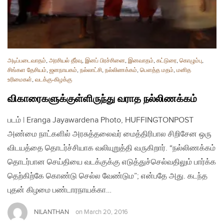
அடிப்படைவாதம்
,
அரசியல் தீர்வு
,
இனப் பிரச்சினை
,
இனவாதம்
,
கட்டுரை
,
கொழும்பு
,
சிங்கள தேசியம்
,
ஜனநாயகம்
,
நல்லாட்சி
,
நல்லிணக்கம்
,
பௌத்த மதம்
,
மனித
உரிமைகள்
,
வடக்கு-கிழக்கு
விகாரைகளுக்குள்ளிருந்து வராத நல்லிணக்கம்
படம் | Eranga Jayawardena Photo, HUFFINGTONPOST
அண்மை நாட்களில் அரசுத்தலைவர் மைத்திரிபால சிறிசேன ஒரு
விடயத்தை தொடர்ச்சியாக வலியுறுத்தி வருகிறார். “நல்லிணக்கம்
தொடர்பான செய்தியை வடக்குக்கு எடுத்துச்செல்வதிலும் பார்க்க
தெற்கிற்கே கொண்டு செல்ல வேண்டும”; என்பதே அது. கடந்த
புதன் கிழமை பண்டாரநாயக்கா…
NILANTHAN
on
March 20, 2016