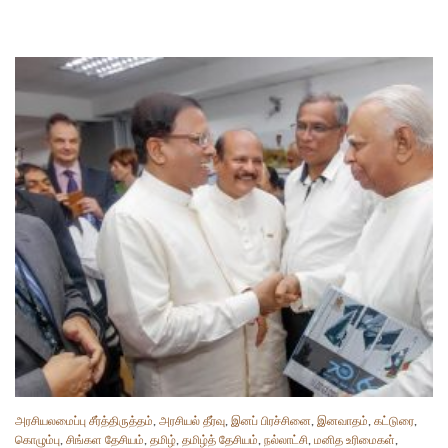
அரசியலமைப்பு சீர்த்திருத்தம்
,
அரசியல் தீர்வு
,
இனப் பிரச்சினை
,
இனவாதம்
,
கட்டுரை
,
கொழும்பு
,
சிங்கள தேசியம்
,
தமிழ்
,
தமிழ்த் தேசியம்
,
நல்லாட்சி
,
மனித உரிமைகள்
,