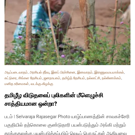
அடிப்படைவாதம்
,
அரசியல் தீர்வு
,
இனப் பிரச்சினை
,
இனவாதம்
,
இராணுவமயமாக்கல்
,
கட்டுரை
,
சிங்கள தேசியம்
,
ஜனநாயகம்
,
தமிழ்த் தேசியம்
,
நல்லாட்சி
,
நல்லிணக்கம்
,
மனித உரிமைகள்
,
வடக்கு-கிழக்கு
தமிழீழ விடுதலைப் புலிகளின் மீளெழுச்சி
சாத்தியமான ஒன்றா?
படம் | Selvaraja Rajasegar Photo யாழ்ப்பாணத்தின் சாவகச்சேரி
பகுதியில் தற்கொலை குண்டுதாரி பயன்படுத்தும் அங்கி மற்றும்
தாக்குதலுக்கு பயன்படுத்தப்படும் வெடிப் பொருட்கள் ஆகியவை