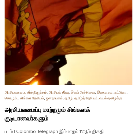
அரசியலமைப்பு சீர்த்திருத்தம்
,
அரசியல் தீர்வு
,
இனப் பிரச்சினை
,
இனவாதம்
,
கட்டுரை
,
கொழும்பு
,
சிங்கள தேசியம்
,
ஜனநாயகம்
,
தமிழ்
,
தமிழ்த் தேசியம்
,
வடக்கு-கிழக்கு
அரசியலமைப்பு மாற்றமும் சிங்களக்
குடியானவர்களும்
படம் | Colombo Telegraph இம்மாதம் 11ஆம் திகதி