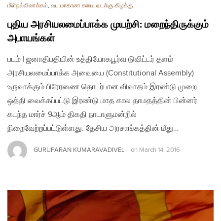
மீள்நல்லிணக்கம்
,
வட மாகாண சபை
,
வடக்கு-கிழக்கு
புதிய அரசியலமைப்பாக்க முயற்சி: மறைந்திருக்கும்
அபாயங்கள்
படம் | ஜனாதிபதியின் உத்தியோகபூர்வ டுவிட்டர் தளம்
அரசியலமைப்பாக்க அவையை (Constitutional Assembly)
உருவாக்கும் பிரேரணை தொடர்பான விவாதம் இரண்டு முறை
ஒத்தி வைக்கப்பட்டு இரண்டு மாத கால தாமதத்தின் பின்னர்
கடந்த மார்ச் 9ஆம் திகதி நாடாளுமன்றில்
நிறைவேற்றப்பட்டுள்ளது. தேசிய அரசாங்கத்தின் மீது…
GURUPARAN KUMARAVADIVEL
on
March 14, 2016