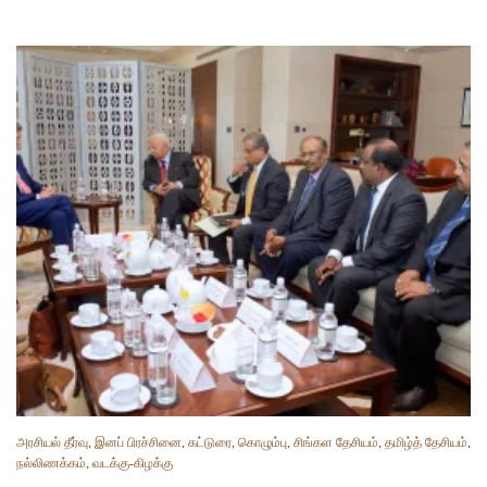
அரசியல் தீர்வு
,
இனப் பிரச்சினை
,
கட்டுரை
,
கொழும்பு
,
சிங்கள தேசியம்
,
தமிழ்த் தேசியம்
,
நல்லிணக்கம்
,
வடக்கு-கிழக்கு