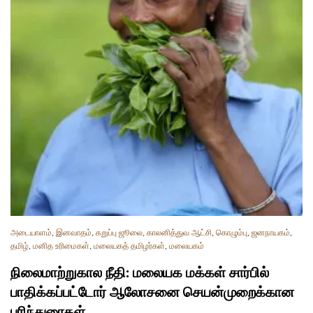
அடையாளம்
,
இனவாதம்
,
கறுப்பு ஜூலை
,
காலனித்துவ ஆட்சி
,
கொழும்பு
,
ஜனநாயகம்
,
தமிழ்
,
மனித உரிமைகள்
,
மலையகத் தமிழர்கள்
,
மலையகம்
நிலைமாற்றுகால நீதி: மலையக மக்கள் சார்பில்
பாதிக்கப்பட்டோர் ஆலோசனை செயன்முறைக்கான
பரிந்துரைகள்