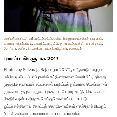
அரசியல் கைதிகள்
,
ஆர்ப்பாட்டம்
,
இடம்பெயர்வு
,
இராணுவமயமாக்கல்
,
கலாசாரம்
,
காணாமலாக்கப்படுதல்
,
காலனித்துவ ஆட்சி
,
ஜனநாயகம்
,
பால் நிலை சமத்துவம்
,
பெண்கள்
,
மனித உரிமைகள்
,
மலையகத் தமிழர்கள்
,
மலையகம்
புகைப்படங்களூடாக 2017
Photos by Selvaraja Rajasegar 2017ஆம் ஆண்டு ‘மாற்றம்’
பல்வேறு விடயப் பரப்புகளில் கட்டுரைகளை வெளியிட்டிருந்தது.
முஸ்லிம் தனியாள் சட்டத்தால் பாதிப்புக்குள்ளான பெண்களின்
குரல்கள், சூழல் பாதுகாப்புக்காகப் போராடி சுட்டுக்கொல்லப்பட்ட
கேதீஸ்வரன், புதிதாக செய்துகொள்ளப்பட்ட கூட்டு
ஒப்பந்தத்தினால் தோட்டத் தொழிலாளர்கள் எதிர்நோக்கிவரும்
பிரச்சினைகள், காணாமலாக்கப்பட்டவர்களின்…