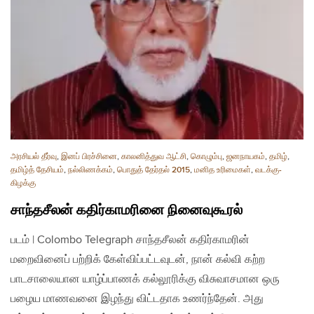
அரசியல் தீர்வு
,
இனப் பிரச்சினை
,
காலனித்துவ ஆட்சி
,
கொழும்பு
,
ஜனநாயகம்
,
தமிழ்
,
தமிழ்த் தேசியம்
,
நல்லிணக்கம்
,
பொதுத் தேர்தல் 2015
,
மனித உரிமைகள்
,
வடக்கு-
கிழக்கு
சாந்தசீலன் கதிர்காமரினை நினைவுகூரல்
படம் | Colombo Telegraph சாந்த‌சீலன் கதிர்காமரின்
மறைவினைப் பற்றிக் கேள்விப்பட்டவுடன், நான் கல்வி கற்ற
பாடசாலையான யாழ்ப்பாணக் கல்லூரிக்கு விசுவாசமான ஒரு
பழைய மாணவனை இழந்து விட்டதாக உணர்ந்தேன். அது