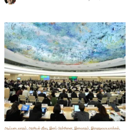
அடிப்படைவாதம்
,
அரசியல் தீர்வு
,
இனப் பிரச்சினை
,
இனவாதம்
,
இராணுவமயமாக்கல்
,