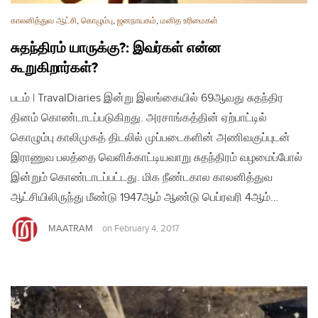
காலனித்துவ ஆட்சி
,
கொழும்பு
,
ஜனநாயகம்
,
மனித உரிமைகள்
சுதந்திரம் யாருக்கு?: இவர்கள் என்ன
கூறுகிறார்கள்?
படம் | TravalDiaries இன்று இலங்கையில் 69ஆவது சுதந்திர
தினம் கொண்டாடப்படுகிறது. அரசாங்கத்தின் ஏற்பாட்டில்
கொழும்பு காலிமுகத் திடலில் முப்படைகளின் அணிவகுப்புடன்
இராணுவ பலத்தை வெளிக்காட்டியவாறு சுதந்திரம் வழமைப்போல்
இன்றும் கொண்டாடப்பட்டது. மிக நீண்டகால காலனித்துவ
ஆட்சியிலிருந்து மீண்டு 1947ஆம் ஆண்டு பெப்ரவரி 4ஆம்…
MAATRAM
on
February 4, 2017