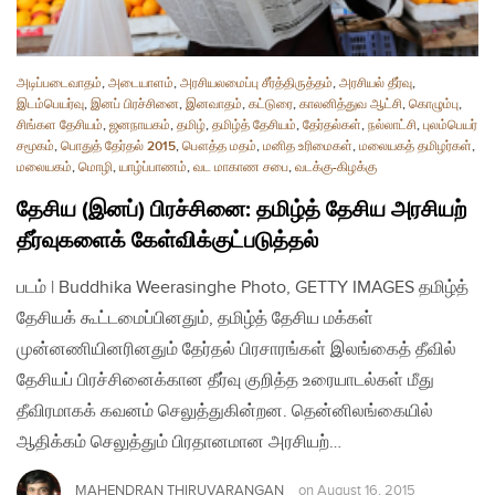
அடிப்படைவாதம்
,
அடையாளம்
,
அரசியலமைப்பு சீர்த்திருத்தம்
,
அரசியல் தீர்வு
,
இடம்பெயர்வு
,
இனப் பிரச்சினை
,
இனவாதம்
,
கட்டுரை
,
காலனித்துவ ஆட்சி
,
கொழும்பு
,
சிங்கள தேசியம்
,
ஜனநாயகம்
,
தமிழ்
,
தமிழ்த் தேசியம்
,
தேர்தல்கள்
,
நல்லாட்சி
,
புலம்பெயர்
சமூகம்
,
பொதுத் தேர்தல் 2015
,
பௌத்த மதம்
,
மனித உரிமைகள்
,
மலையகத் தமிழர்கள்
,
மலையகம்
,
மொழி
,
யாழ்ப்பாணம்
,
வட மாகாண சபை
,
வடக்கு-கிழக்கு
தேசிய (இனப்) பிரச்சினை: தமிழ்த் தேசிய அரசியற்
தீர்வுகளைக் கேள்விக்குட்படுத்தல்
படம் | Buddhika Weerasinghe Photo, GETTY IMAGES தமிழ்த்
தேசியக் கூட்டமைப்பினதும், தமிழ்த் தேசிய மக்கள்
முன்னணியினரினதும் தேர்தல் பிரசாரங்கள் இலங்கைத் தீவில்
தேசியப் பிரச்சினைக்கான தீர்வு குறித்த உரையாடல்கள் மீது
தீவிரமாகக் கவனம் செலுத்துகின்றன. தென்னிலங்கையில்
ஆதிக்கம் செலுத்தும் பிரதானமான அரசியற்…
MAHENDRAN THIRUVARANGAN
on
August 16, 2015