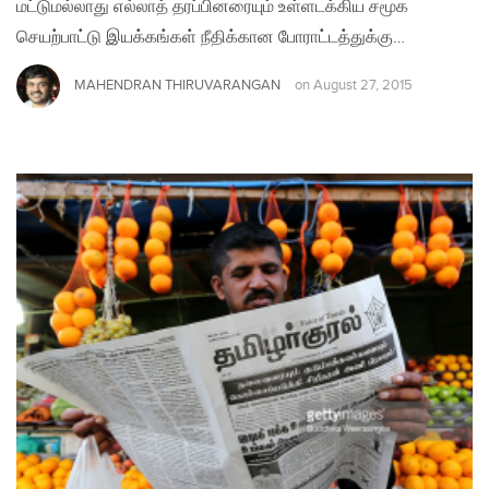
மட்டுமல்லாது எல்லாத் தரப்பினரையும் உள்ளடக்கிய சமூக
செயற்பாட்டு இயக்கங்கள் நீதிக்கான போராட்டத்துக்கு…
MAHENDRAN THIRUVARANGAN
on
August 27, 2015