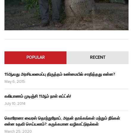
POPULAR
RECENT
19ஆவது அரசியலமைப்பு திருத்தம் உண்மையில் சாதித்தது என்ன?
May 6, 2015
கலியாணம் முடிஞ்சி 11ஆம் நாள் எய்ட்ஸ்!
July 10, 2014
கொரோனா வைரஸ் தொற்றுநோய், அதன் தாக்கங்கள் மற்றும் நீங்கள்
என்ன உதவி செய்யலாம்?: சுருக்கமான வழிகாட்டுதல்கள்
March 25, 2020