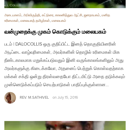
அடையாளம்
,
அபிவிருத்தி
,
கட்டுரை
,
காலனித்துவ ஆட்சி
,
ஜனநாயகம்
,
மனித
உரிமைகள்
,
மலையகத் தமிழர்கள்
,
மலையகம்
வன்முறைக்கு முகம் கொடுக்கும் மலையகம்
படம் | DALOCOLLIS ஒரு குறிப்பிட்ட இனத் தொகுதியினரின்
அடிப்டை வாழ்வுரிமைகள், அவர்களின் தொழில் உரிமைகள் மிக
நீண்டகாலமாக மறுக்கப்படுவதும் இனி வருங்காலங்களிலும் அது
அவர்களுக்கு கிடைக்கவோ, அதனைப் பெற்றுக் கொள்வதற்காக
மக்கள் சக்தி ஒன்று திரள்வதையோ திட்டமிட்டு அதை தடுக்கவும்
முன்னெடுக்கப்படும் செயற்பாடுகள் பாதிப்புக்குள்ளான…
REV. M.SATHIVEL
on
July 15, 2016