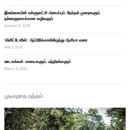
இலங்கையின் உள்ளூராட்சி அமைப்பும், தேர்தல் முறைகளும்,
நல்லாளுகைக்கான வழிகளும்
October 5, 2015
‘கிளிட்டோரிஸ்’: ஆப்பிரிக்காவிலிருந்து ஆசியா வரை
May 1, 2017
ஊடகங்கள்: மாயைகளும், மந்திரங்களும்
March 3, 2014
முடிவுறாத யுத்தம்…