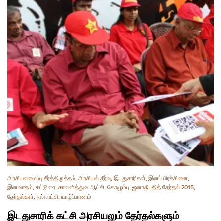
அரசியலமைப்பு சீர்த்திருத்தம்
,
அரசியல் தீர்வு
,
இடதுசாரிகள்
,
இனப் பிரச்சினை
,
இனவாதம்
,
கட்டுரை
,
காலனித்துவ ஆட்சி
,
கொழும்பு
,
ஜனாதிபதித் தேர்தல் 2015
,
தேர்தல்கள்
,
நல்லாட்சி
,
யாழ்ப்பாணம்
இடதுசாரிக் கட்சி அரசியலும் தேர்தல்களும்