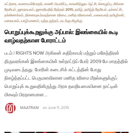
கட்டுரை
,
காணாமல்போதல்
,
காணி அபகரிப்பு
,
காலனித்துவ ஆட்சி
,
கொழும்பு
,
சிங்கள
தேசியம்
,
ஜனநாயகம்
,
ஜனாதிபதித் தேர்தல் 2015
,
தமிழ்
,
தமிழ்த் தேசியம்
,
நல்லாட்சி
,
நல்லிணக்கம்
,
நினைவுகூர்வதற்கான உரிமை
,
மனித உரிமைகள்
,
மலையகத் தமிழர்கள்
,
மலையகம்
,
யாழ்ப்பாணம்
,
யுத்த குற்றம்
,
வடக்கு-கிழக்கு
பொறுப்புக்கூறலுக்கு அப்பால்: இலங்கையில் கூடி
வாழ்வதற்கான போராட்டம்
படம் | RIGHTS NOW அகிலன் கதிர்காமர் மற்றும் மகேந்திரன்
திருவரங்கன் இலங்கையின் உள்நாட்டுப் போர் 2009 மே மாதத்தில்
முடிவடைந்தது. போரின் கடைசிக் கட்டத்தின் போது
நிகழ்த்தப்பட்ட பெருமளவிலான மனித உரிமை மீறல்களுக்குப்
பொறுப்புக் கூறுவதிலிருந்து அரசு தவறியமையினை நாட்டின்
மிகவும் பிரதானமான…
MAATRAM
on
June 11, 2015