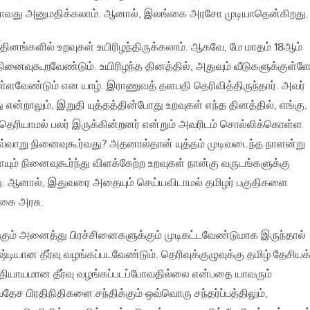
றவாவது அனுமதிக்கலாம். ஆனால், இலங்கை அரசோ முடியாதென்கிறது.
தினங்களில் உறவுகள் உயிரிழந்திருக்கலாம். ஆகவே, மே மாதம் 18ஆம்
நினைவுகூறவேண்டும். உயிரிழந்த தினத்தில், அதுவும் வீடுகளுக்குள்ள
வேண்டும் என யாழ். இராணுவத் தளபதி தெரிவித்திருந்தார். அவர்
என்றாலும், இறுதி யுத்தத்தின்போது உறவுகள் எந்த தினத்தில், எங்கு,
றே தெரியாமல் பலர் இருக்கின்றனர் என்றும் அவரிடம் சொல்லிக்கொள்ள
வ்வாறு நினைவுகூர்வது? அதனால்தான் யுத்தம் முடிவடைந்த நாளன்று
ும் நினைவுகூர்ந்து விளக்கேற்ற உறவுகள் நான்கு வருடங்களுக்கு
தது. ஆனால், இதுவரை அதையும் செய்யவிடாமல் தமிழர் பகுதிகளை
கை அரசு.
கும் அனைத்து பிரச்சினைகளுக்கும் முடிகட்டவேண்டுமாக இருந்தால்
்டியான தீர்வு வழங்கப்படவேண்டும். தெரிவுக்குழுவுக்கு தமிழ் தேசியக
நியாயமான தீர்வு வழங்கப்படப்போவதில்லை என்பதை யாவரும்
வதேச பிரதிநிதிகளை சந்திக்கும் ஒவ்வொரு சந்தர்ப்பத்திலும்,