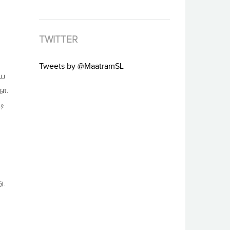
TWITTER
Tweets by @MaatramSL
ிய
நா.
டி
ு.