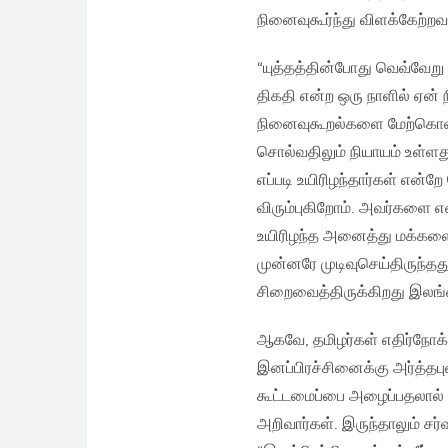
நினைவுகூர்ந்து விளக்கேற்
“யுத்தத்தின்போது வெவ்வேறு 
திகதி என்ற ஒரு நாளில் ஏன் 
நினைவுகூறல்களை மேற்கொள்ள
சொல்வதிலும் நியாயம் உள்ளது 
எப்படி உயிரிழந்தார்கள் என்
விரும்புகிறோம். அவர்களை எ
உயிரிழந்த அனைத்து மக்களைய
முன்னரே முடிவுசெய்திருந்
சிறைவைத்திருக்கிறது இலங்
ஆகவே, தமிழர்கள் எதிர்நோக்
இனப்பிரச்சினைக்கு அர்த்தபுஷ
கூட்டமைப்பை அழைப்பதலால் 
அறிவார்கள். இருந்தாலும் சர்