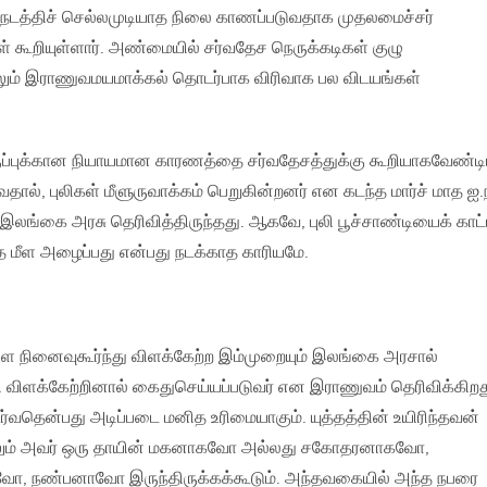
த்திச் செல்லமுடியாத நிலை காணப்படுவதாக முதலமைச்சர்
கூறியுள்ளார். அண்மையில் சர்வதேச நெருக்கடிகள் குழு
ிலும் இராணுவமயமாக்கல் தொடர்பாக விரிவாக பல விடயங்கள்
ுப்புக்கான நியாயமான காரணத்தை சர்வதேசத்துக்கு கூறியாகவேண்ட
ால், புலிகள் மீளுருவாக்கம் பெறுகின்றனர் என கடந்த மார்ச் மாத ஐ.
லங்கை அரசு தெரிவித்திருந்தது. ஆகவே, புலி பூச்சாண்டியைக் காட்
ை மீள அழைப்பது என்பது நடக்காத காரியமே.
களை நினைவுகூர்ந்து விளக்கேற்ற இம்முறையும் இலங்கை அரசால்
றி விளக்கேற்றினால் கைதுசெய்யப்படுவர் என இராணுவம் தெரிவிக்கிறத
்வதென்பது அடிப்படை மனித உரிமையாகும். யுத்தத்தின் உயிரிந்தவன்
தாலும் அவர் ஒரு தாயின் மகனாகவோ அல்லது சகோதரனாகவோ,
நண்பனாவோ இருந்திருக்கக்கூடும். அந்தவகையில் அந்த நபரை