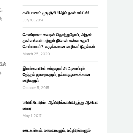
ல்
கலியாணம் முடிஞ்சி 11ஆம் நாள் எய்ட்ஸ்!
ல்
July 10, 2014
கொரோனா வைரஸ் தொற்றுநோய், அதன்
தாக்கங்கள் மற்றும் நீங்கள் என்ன உதவி
செய்யலாம்?: சுருக்கமான வழிகாட்டுதல்கள்
March 25, 2020
ில்
இலங்கையின் உள்ளூராட்சி அமைப்பும்,
.
தேர்தல் முறைகளும், நல்லாளுகைக்கான
வழிகளும்
October 5, 2015
‘கிளிட்டோரிஸ்’: ஆப்பிரிக்காவிலிருந்து ஆசியா
வரை
May 1, 2017
ஊடகங்கள்: மாயைகளும், மந்திரங்களும்