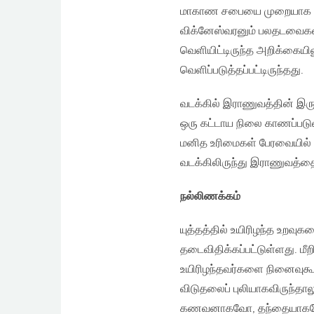
மாகாண சபையை முறையாக நட
விக்னேஸ்வரனும் பலதடவைகள் 
வெளியிட்டிருந்த அறிக்கைய
வெளிப்படுத்தப்பட்டிருந்தது.
வடக்கில் இராணுவத்தின் இர
ஒரு கட்டாய நிலை காணப்படுவத
மனித உரிமைகள் பேரவையில் இ
வடக்கிலிருந்து இராணுவத்த
நல்லிணக்கம்
யுத்தத்தில் உயிரிழந்த உறவு
தடைவிதிக்கப்பட்டுள்ளது. மீ
உயிரிழந்தவர்களை நினைவுகூர
விடுதலைப் புலியாகவிருந்
கணவனாகவோ, தந்தையாகவோ, 