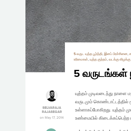
5 வருட யுத்த பூர்த்தி
,
இனப் பிரச்சினை
,
க
உரிமைகள்
,
யுத்த குற்றம்
,
வடக்கு-கிழக்கு
5 வருடங்கள் ப
யுத்தம் முடிவடைந்து நாளை 
வருடமும் கொண்டாட்டத்தில் ம
SELVARAJA
உள்ளாகப்போகிறது. யுத்தம் 
RAJASEGAR
on
May 17, 2014
உண்மையில் கிடைக்கப்பெற்ற 