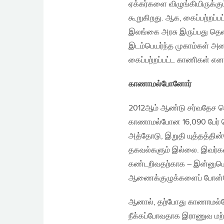
ஏக்கர்களை விழுங்கியிருக்கும
கூறுகிறது. ஆக, கைப்பற்றப்ப
இலங்கை அரசு இருப்பது தெளி
இடம்பெயர்ந்த முகாம்கள் அமை
கைப்பற்றப்பட்ட காணிகள் எ
காணாமல்போனோர்
2012ஆம் ஆண்டு சர்வதேச செ
காணாமல்போன 16,090 பேர் தொ
அத்தோடு, இறுதி யுத்தத்தின
தகவல்களும் இல்லை. இவர்க
கண்டறிவதற்காக – இன்னுமொர
ஆணைக்குழுக்களைப் போன்றே
ஆனால், தற்போது காணாமல்ப
நீக்கப்போவதாக இராணுவ மற்ற