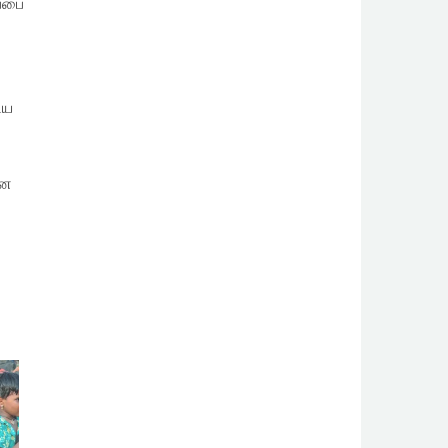
ப்பை
ிய
ான