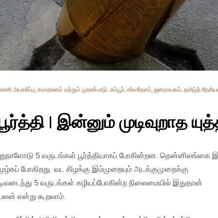
ாணி அபகரிப்பு
,
சமாதானம் மற்றும் முரண்பாடு
,
சம்பூர்
,
சர்வதேசம்
,
ஜனநாயகம்
,
தமிழ்த் தேசிய
ூர்த்தி | இன்னும் முடிவுறாத யுத்
மறுநாளோடு 5 வருடங்கள் பூர்த்தியாகப் போகின்றன. தென்னிலங்கை இ
ூழ்கப் போகிறது. வட கிழக்கு இம்முறையும் அடக்குமுறைக்கு
முடிவடைந்து 5 வருடங்கள் கழியப்போகின்ற நிலைமையில் இதுதான்
பலன் என்று கூறலாம்.