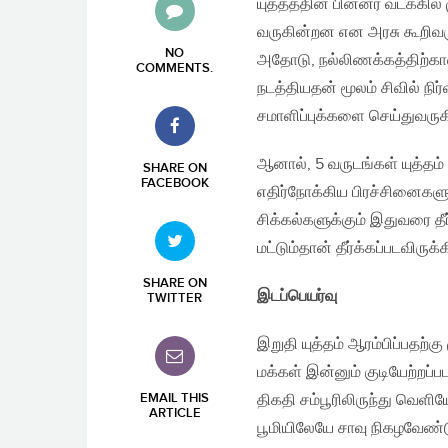
யுத்தத்தின் பின்னர் வடக்கில
வருகின்றன என அரசு கூறிவர
NO
அதோடு, நல்லிணக்கத்திற்கான
COMMENTS
.
நடத்தியதன் மூலம் சிவில் நி
சமாளிப்புக்களை செய்துவரு
ஆனால், 5 வருடங்கள் யுத்தம் 
SHARE ON
FACEBOOK
எதிர்நோக்கிய பிரச்சினைகளுக
சிக்கல்களுக்கும் இதுவரை த
மட்டும்தான் தீர்க்கப்படவிர
SHARE ON
இடப்பெயர்வு
TWITTER
இறுதி யுத்தம் ஆரம்பிப்பதற்க
மக்கள் இன்னும் குடியேற்றப்ப
EMAIL THIS
திகதி சம்பூரிலிருந்து வெளி
ARTICLE
பூமியிலேயே சாவு நிகழவேண்டும