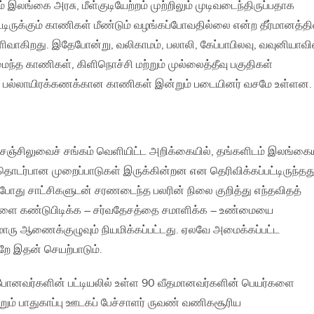
் இலங்கை அரசு, மீள்குடியேற்றம் முற்றிலும் முடிவடைந்திருப்பதாக
ட்டிருக்கும் காணிகள் மீண்டும் வழங்கப்போவதில்லை என்ற தீர்மானத்தி
வாகிறது. இதேபோன்று, வலிகாமம், பலாலி, கேப்பாபிலவு, வவுனியாவி
ந்த காணிகள், கிளிநொச்சி மற்றும் முல்லைத்தீவு பகுதிகள்
ன பல்லாயிரக்கணக்கான காணிகள் இன்றும் படையினர் வசமே உள்ளன.
ஞ்சிலுவைச் சங்கம் வெளியிட்ட அறிக்கையில், தங்களிடம் இலங்கைய
டர்பான முறைப்பாடுகள் இருக்கின்றன என தெரிவிக்கப்பட்டிருந்தது
்போது சாட்சிகளுடன் சரணடைந்த பலரின் நிலை குறித்து எந்தவிதத்
ளை கண்டுபிடிக்க – சர்வதேசத்தை சமாளிக்க – உண்மையை
ு ஆணைக்குழுவும் நியமிக்கப்பட்டது. ஏலவே அமைக்கப்பட்ட
 இதன் செயற்பாடும்.
ோனவர்களின் பட்டியலில் உள்ள 90 வீதமானவர்களின் பெயர்களை
ும் பாதுகாப்பு ஊடகப் பேச்சாளர் ருவண் வணிகசூரிய