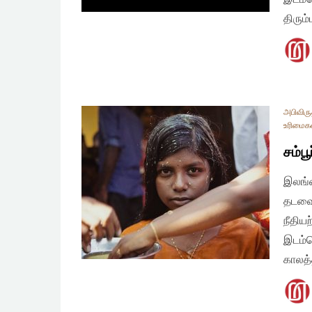
திரும
அபிவிரு
உரிமைக
சம்ப
இலங்
தடவைக
நீதிய
இடம்ப
காலத்