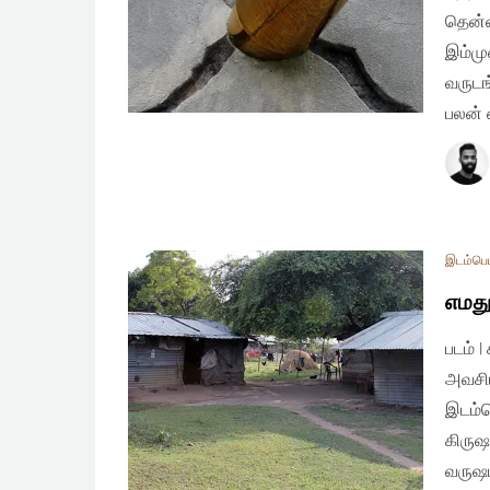
தென்ன
இம்மு
வருடங
பலன் 
இடம்பெய
எமது
படம் |
அவசிய
இடம்ப
கிருஷ
வருஷம