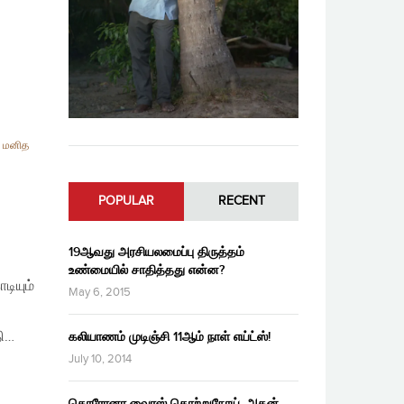
,
மனித
POPULAR
RECENT
19ஆவது அரசியலமைப்பு திருத்தம்
உண்மையில் சாதித்தது என்ன?
டியும்
May 6, 2015
ி…
கலியாணம் முடிஞ்சி 11ஆம் நாள் எய்ட்ஸ்!
July 10, 2014
கொரோனா வைரஸ் தொற்றுநோய், அதன்