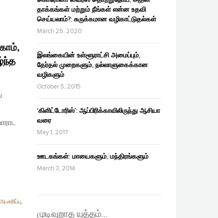
தாக்கங்கள் மற்றும் நீங்கள் என்ன உதவி
செய்யலாம்?: சுருக்கமான வழிகாட்டுதல்கள்
March 25, 2020
காம்,
இலங்கையின் உள்ளூராட்சி அமைப்பும்,
்ந்த
தேர்தல் முறைகளும், நல்லாளுகைக்கான
வழிகளும்
October 5, 2015
்
‘கிளிட்டோரிஸ்’: ஆப்பிரிக்காவிலிருந்து ஆசியா
வரை
போராட
May 1, 2017
ஊடகங்கள்: மாயைகளும், மந்திரங்களும்
March 3, 2014
பகரிப்பு
,
முடிவுறாத யுத்தம்…