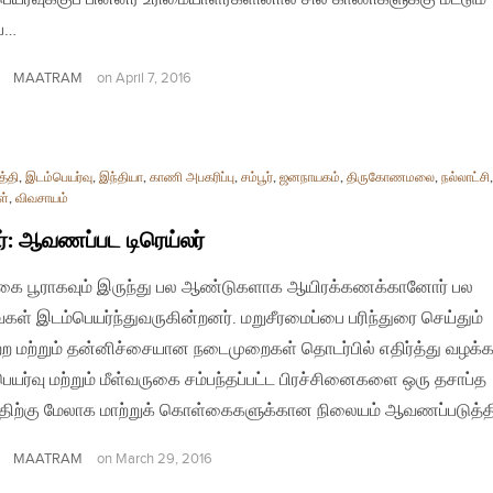
்ப…
MAATRAM
on
April 7, 2016
த்தி
,
இடம்பெயர்வு
,
இந்தியா
,
காணி அபகரிப்பு
,
சம்பூர்
,
ஜனநாயகம்
,
திருகோணமலை
,
நல்லாட்சி
ள்
,
விவசாயம்
ூர்: ஆவணப்பட டிரெய்லர்
கை பூராகவும் இருந்து பல ஆண்டுகளாக ஆயிரக்கணக்கானோர் பல
ள் இடம்பெயர்ந்துவருகின்றனர். மறுசீரமைப்பை பரிந்துரை செய்தும்
ற்ற மற்றும் தன்னிச்சையான நடைமுறைகள் தொடர்பில் எதிர்த்து வழக்கா
ெயர்வு மற்றும் மீள்வருகை சம்பந்தப்பட்ட பிரச்சினைகளை ஒரு தசாப்த
திற்கு மேலாக மாற்றுக் கொள்கைகளுக்கான நிலையம் ஆவணப்படுத்த
MAATRAM
on
March 29, 2016