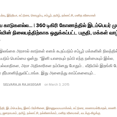
ர்வு
,
இந்தியா
,
கட்டுரை
,
கொழும்பு
,
சம்பூர்
,
தமிழ்
,
நல்லாட்சி
,
மனித உரிமைகள்
காடுகளல்ல… | 360 டிகிரி கோணத்தில் இடம்பெயர் மு
மின் நிலையத்திற்காக ஒதுக்கப்பட்ட பகுதி, மக்கள் வாழ
்
| இலங்கை அரசால் காடுகள் எனக் கூறப்படும் சம்பூர் மக்களின் நிலத்தில
படும் பொம்மை ஒன்று. “இனி யாரையும் நம்பி எந்த நன்மையும் இல்ல,
ல்வாதிகள, அரச அதிகாரிகள நம்பினது போதும்… வீதியில் இறங்கி 
் தீர்மானித்துவிட்டாங்க. இது அனைத்து காம்ப்களையும்…
SELVARAJA RAJASEGAR
on
March 3, 2015
த்தி
,
இடம்பெயர்வு
,
இனப் பிரச்சினை
,
இராணுவமயமாக்கல்
,
கட்டுரை
,
காணாமல்போதல்
,
காணி அ
ு
,
ஜனநாயகம்
,
தமிழ்
,
நல்லாட்சி
,
நல்லிணக்கம்
,
மனித உரிமைகள்
,
வடக்கு-கிழக்கு