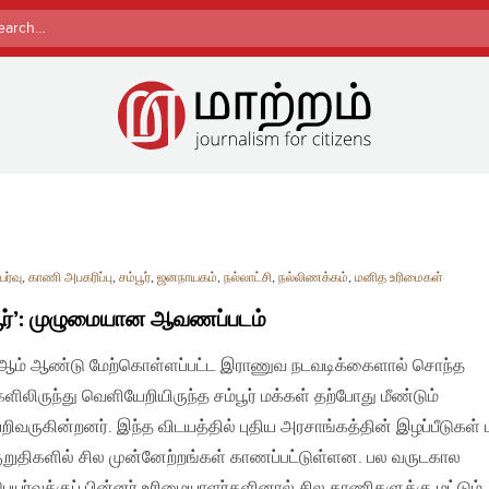
rch
ர்வு
,
காணி அபகரிப்பு
,
சம்பூர்
,
ஜனநாயகம்
,
நல்லாட்சி
,
நல்லிணக்கம்
,
மனித உரிமைகள்
பூர்’: முழுமையான ஆவணப்படம்
ஆம் ஆண்டு மேற்கொள்ளப்பட்ட இராணுவ நடவடிக்கைளால் சொந்த
களிலிருந்து வெளியேறியிருந்த சம்பூர் மக்கள் தற்போது மீண்டும்
ேறிவருகின்றனர். இந்த விடயத்தில் புதிய அரசாங்கத்தின் இழப்பீடுகள் ம
ுறுதிகளில் சில முன்னேற்றங்கள் காணப்பட்டுள்ளன. பல வருடகால
ெயர்வுக்குப் பின்னர் உரிமையாளர்களினால் சில காணிகளுக்கு மட்டும்