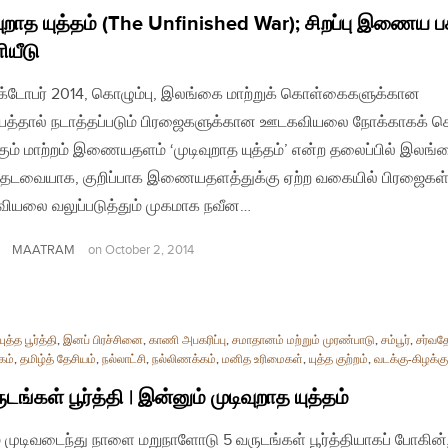
வுறாத யுத்தம் (The Unfinished War); சிறப்பு இணைய ப
யீடு
்டோபர் 2014, கொழும்பு, இலங்கை மாற்றுக் கொள்கைகளுக்கான
யத்தால் நடாத்தப்படும் பிரஜைகளுக்கான ஊடகவியலை நோக்காகக் 
ும் மாற்றம் இணையதளம் ‘முடிவுறாத யுத்தம்’ என்ற தலைப்பில் இலங்
 தடவையாக, குறிப்பாக இணையதளத்துக்கு ஏற்ற வகையில் பிரஜைகள
யலை வலுப்படுத்தும் முகமாக நவீன…
MAATRAM
on
October 2, 2014
ுத்த பூர்த்தி
,
இனப் பிரச்சினை
,
காணி அபகரிப்பு
,
சமாதானம் மற்றும் முரண்பாடு
,
சம்பூர்
,
சர்வத
கம்
,
தமிழ்த் தேசியம்
,
நல்லாட்சி
,
நல்லிணக்கம்
,
மனித உரிமைகள்
,
யுத்த குற்றம்
,
வடக்கு-கிழக்கு
டங்கள் பூர்த்தி | இன்னும் முடிவுறாத யுத்தம்
ம் முடிவடைந்து நாளை மறுநாளோடு 5 வருடங்கள் பூர்த்தியாகப் போகின