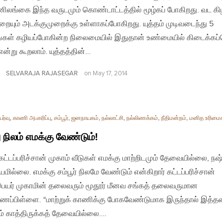
ிலங்கை இந்த வருடமும் கொண்டாட்டத்தில் மூழ்கப் போகிறது. வட கி
றையும் அடக்குமுறைக்கு உள்ளாகப்போகிறது. யுத்தம் முடிவடைந்து 5
்கள் கழியப்போகின்ற நிலைமையில் இதுதான் உண்மையில் கிடைக்கப்
என்று கூறலாம். யுத்தத்தின்…
SELVARAJA RAJASEGAR
on
May 17, 2014
ர்வு
,
காணி அபகரிப்பு
,
சம்பூர்
,
ஜனநாயகம்
,
நல்லாட்சி
,
நல்லிணக்கம்
,
நீதிமன்றம்
,
மனித உரிமை
 நிலம் எமக்கு வேண்டும்!
 கட்டப்பரிச்சான் முகாம் வீடுகள் எமக்கு மாற்றிடமும் தேவையில்லை, நஷ
மில்லை. எமக்கு சம்பூர் நிலமே வேண்டும் என்கிறார் கட்டப்பரிச்சான்
ெயர் முகாமின் தலைவரும் மூதூர் மீனவ சங்கத் தலைவருமான
ணப்பிள்ளை. “மாற்றுக் காணிக்கு போகவேண்டுமாக இருந்தால் இத்
் காத்திருக்கத் தேவையில்லை….