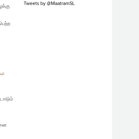
Tweets by @MaatramSL
ழக்கு
பெற்ற
கள்
்டஈடும்
தனை