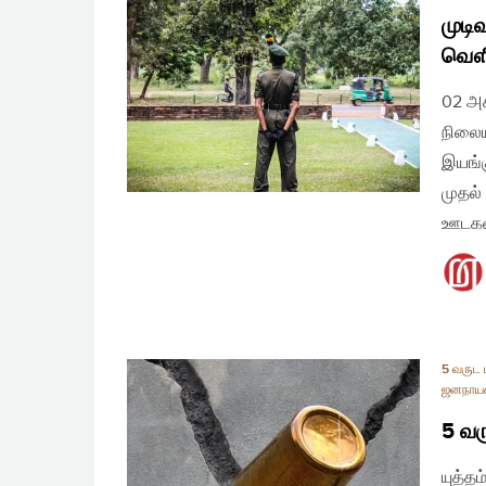
முடி
வௌி
02 அக
நிலை
இயங்க
முதல்
ஊடகவி
5 வருட ய
ஜனநாய
5 வரு
யுத்த