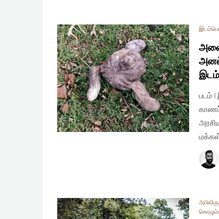
இடம்பெய
அவை 
அனல்
இடம
படம் 
காணப்
அரசிய
மக்கள
அபிவிரு
கொழும்ப