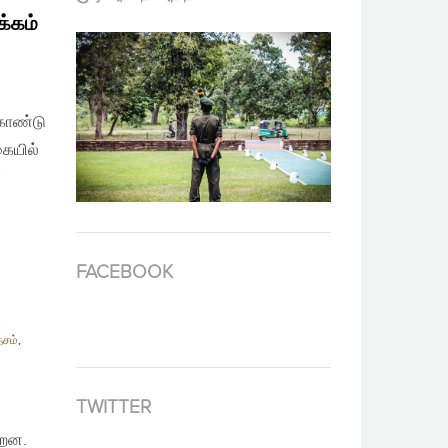
க்கம்
கொண்டு
கையில்
்
FACEBOOK
ேசம்
,
TWITTER
்றன.