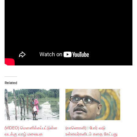
Related
(VIDEO) மௌனிக்கப்பட்டுள்ள
(காணொளி) | போர் வடு
வடக்கு வாழ் மலையக
உள்ளவர்களிடம் கதை கேட்பது