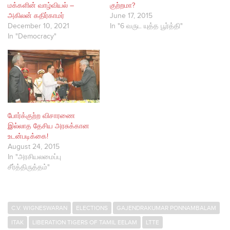
மக்களின் வாழ்வியல் –
குற்றமா?
அகிலன் கதிர்காமர்
June 17, 2015
December 10, 2021
In "6 வருட யுத்த பூர்த்தி"
In "Democracy"
போர்க்குற்ற விசாரணை
இல்லாத தேசிய அரசுக்கான
உடன்படிக்கை!
August 24, 2015
In "அரசியலமைப்பு
சீர்த்திருத்தம்"
C.V. WIGNESWARAN
ELECTIONS
GAJENDRAKUMAR PONNAMBALAM
ITAK
LIBERATION TIGERS OF TAMIL EELAM
LTTE