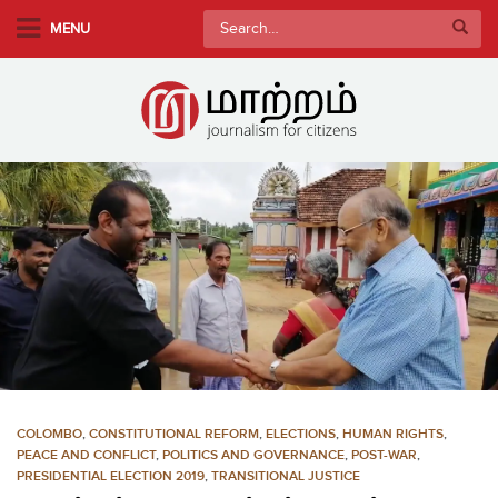
S
Search
MENU
k
for:
i
p
t
o
m
a
i
n
c
o
n
t
e
n
COLOMBO
,
CONSTITUTIONAL REFORM
,
ELECTIONS
,
HUMAN RIGHTS
,
t
PEACE AND CONFLICT
,
POLITICS AND GOVERNANCE
,
POST-WAR
,
PRESIDENTIAL ELECTION 2019
,
TRANSITIONAL JUSTICE