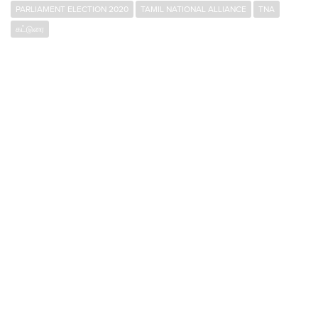
PARLIAMENT ELECTION 2020
TAMIL NATIONAL ALLIANCE
TNA
கட்டுரை