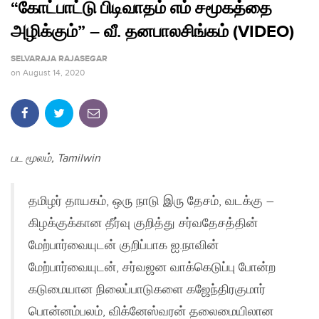
“கோட்பாட்டு பிடிவாதம் எம் சமூகத்தை
அழிக்கும்” – வீ. தனபாலசிங்கம் (VIDEO)
SELVARAJA RAJASEGAR
on
August 14, 2020
பட மூலம், Tamilwin
தமிழர் தாயகம், ஒரு நாடு இரு தேசம், வடக்கு –
கிழக்குக்கான தீர்வு குறித்து சர்வதேசத்தின்
மேற்பார்வையுடன் குறிப்பாக ஐ.நாவின்
மேற்பார்வையுடன், சர்வஜன வாக்கெடுப்பு போன்ற
கடுமையான நிலைப்பாடுகளை கஜேந்திரகுமார்
பொன்னம்பலம், விக்னேஸ்வரன் தலைமையிலான