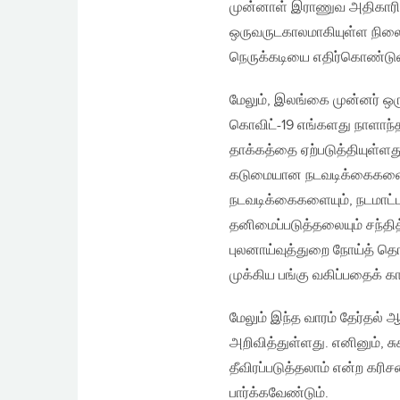
முன்னாள் இராணுவ அதிகாரிகள
ஒருவருடகாலமாகியுள்ள நிலை
நெருக்கடியை எதிர்கொண்டு
மேலும், இலங்கை முன்னர் ஒர
கொவிட்-19 எங்களது நாளாந்த 
தாக்கத்தை ஏற்படுத்தியுள்ளது
கடுமையான நடவடிக்கைகளை
நடவடிக்கைகளையும், நடமாட்
தனிமைப்படுத்தலையும் சந்தித
புலனாய்வுத்துறை நோய்த் த
முக்கிய பங்கு வகிப்பதைக் 
மேலும் இந்த வாரம் தேர்தல
அறிவித்துள்ளது. எனினும், ச
தீவிரப்படுத்தலாம் என்ற கர
பார்க்கவேண்டும்.