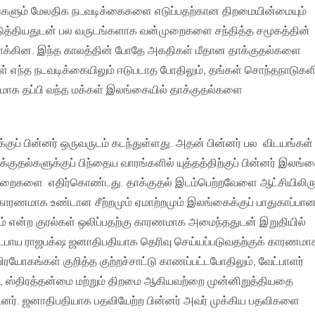
்களும் மேலதிக நடவடிக்கைகளை எடுப்பதற்கான திறமையின்மையும்
படுத்தியதுடன் பல வருடங்களாக வன்முறைகளை சந்தித்த சமூகத்தின்
ுவாக்கின. இந்த காலத்தின் போதே அகதிகள் மீதான தாக்குதல்களை
கள் எந்த நடவடிக்கையிலும் ஈடுபடாத போதிலும், தங்கள் சொந்தநாடுகள
மாக தப்பி வந்த மக்கள் இலங்கையில் தாக்குதல்களை
குப் பின்னர் ஒருவருடம் கடந்துள்ளது. அதன் பின்னர் பல விடயங்கள்
்குதல்களுக்குப் பிந்தைய வாரங்களில் யுத்தத்திற்குப் பின்னர் இலங்
களை எதிர்கொண்டது. தாக்குதல் இடம்பெற்றவேளை ஆட்சியிலிரு
ாரணமாக உண்டான சீற்றமும் ஏமாற்றமும் இலங்கைக்குப் பாதுகாப்பா
என்ற குரல்கள் ஒலிப்பதற்கு காரணமாக அமைந்ததுடன் இறுதியில்
ட்டபாய ராஜபக்‌ஷ ஜனாதிபதியாக தெரிவு செய்யப்படுவதற்குக் காரணமா
ரயோகங்கள் குறித்த குற்றச்சாட்டு காணப்பட்டபோதிலும், வேட்பாளர்
்பு, ஸ்திரத்தன்மை மற்றும் திறமை ஆகியவற்றை முன்னிறுத்தியதை
டனர். ஜனாதிபதியாக பதவியேற்ற பின்னர் அவர் முக்கிய பதவிகளை