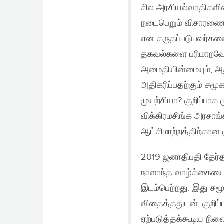
சில அரசியல்வாதிகளின்
நடைபெறும் விசாரணைகள
என கருதப்படுபவர்கள
தகவல்களை பரிமாறவேண
அமைதியின்மையும், அத
அதிகரிப்பதற்கும் சமூ
முயற்சியா? குறிப்பாக 
விக்கிரமசிங்க அரசாங
ஆட்சிமாற்றத்திற்கான
2019 ஜனாதிபதி தேர்த
நாளாந்த வாழ்க்கையைப்
இடம்பெற்றது. இது சமூ
விதைத்ததுடன், குறிப
ஏற்படுத்தக்கூடிய நில