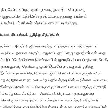
தியிலேயே உயிர்த்த ஞாயிறு தாக்குதல் இடம்பெற்று ஒரு
் சூழமைவின் மத்தியில் எந்தப் பாடத்தையாவது நாங்கள்
ஆச்சரியம் எங்கள் மத்தியில் காணப்படுகின்றது.
ன விடயங்கள் குறித்து சிந்தித்தல்
ங்கள், அந்தப் பேரழிவை தடுத்து நிறுத்தக்கூடிய தற்பாதுகாப்பு
 அரசியல் தலைமைகளும், பாதுகாப்பு தரப்பினரும் தவறினர் என்பதை
டிப்பு இடம்பெற்றவேளை இலங்கையின் ஜனாதிபதியாகயிருந்தவர் நியமி
டாளுமன்ற தெரிவுக்குழுவும் இடம்பெற்ற தவறுகள் குறித்து
இடம்பெற்றதாகத் தெரிவித்தன. ஜனாதிபதி நியமித்த குழுவினரின்
ப்படாத அதேவேளை நாடாளுமன்ற தெரிவுக்குழுவின் அறிக்கை அனைவர
கின்றது (இதன் பல அமர்வுகளுக்கு ஊடகவியலாளர்களுக்கு அனுமதி
ல் பரந்துபட்ட செய்திகள் வெளியாகியிருந்தன). நாடாளுமன்ற
ாம் திகதி முதலாவது புலனாய்வு எச்சரிக்கை கிடைத்தபோதிலும் உரிய
எடுக்கவில்லை என தெரிவித்துள்ளதுடன் அரச புலனாய்வு சேவையின்