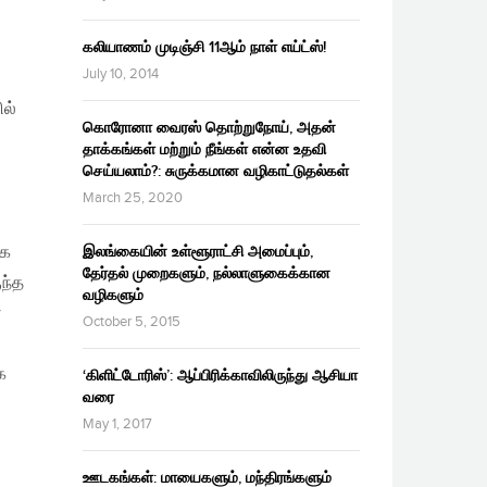
கலியாணம் முடிஞ்சி 11ஆம் நாள் எய்ட்ஸ்!
July 10, 2014
ில்
கொரோனா வைரஸ் தொற்றுநோய், அதன்
தாக்கங்கள் மற்றும் நீங்கள் என்ன உதவி
செய்யலாம்?: சுருக்கமான வழிகாட்டுதல்கள்
March 25, 2020
கை
இலங்கையின் உள்ளூராட்சி அமைப்பும்,
தேர்தல் முறைகளும், நல்லாளுகைக்கான
ந்த
வழிகளும்
ன
October 5, 2015
க
‘கிளிட்டோரிஸ்’: ஆப்பிரிக்காவிலிருந்து ஆசியா
வரை
May 1, 2017
ஊடகங்கள்: மாயைகளும், மந்திரங்களும்