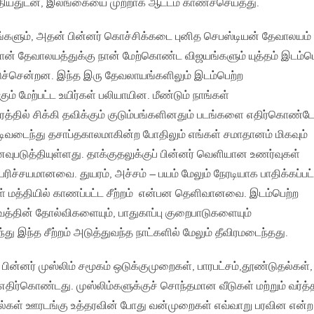
த்தியதுடன், இலங்கையை முற்றாக ஆட்டம் காணச்செய்தது.
ளும், அதன் பின்னர் கொச்சிக்கடை புனித செபஸ்டியன் தேவாலயம்
டியான் தேவாலயத்துக்கு நான் மேற்கொண்ட விஜயங்களும் யுத்தம் இடம்ப
ுச்சென்றன. இந்த இரு தேவலாயங்களிலும் இடம்பெற்ற
கும் மேற்பட்ட உயிர்கள் பலியாயின. மீண்டும் நாங்கள்
த்தில் சிக்கி தவிக்கும் குடும்பங்களினதும் படங்களை எதிர்கொண்டோ
ிவடைந்து தசாப்தகாலமாகின்ற போதிலும் எங்கள் சமாதானம் மிகவும்
படுத்தியுள்ளது. தாக்குதலுக்குப் பின்னர் வெளியான உணர்வுகள்
பரிச்சயமானவை. துயரம், அச்சம் – பயம் மேலும் நேரடியாக பாதிக்கப்பட்
் மத்தியில் காணப்பட்ட சீற்றம் என்பன தெளிவானவை. இடம்பெற்ற
தின் தோல்விகளையும், பாதுகாப்பு குறைபாடுகளையும்
து இந்த சீற்றம் அடுத்துவந்த நாட்களில் மேலும் தீவிரமடைந்தது.
 பின்னர் முஸ்லிம் சமூகம் ஒடுக்குமுறைகள், பாரபட்சம்,​தூண்டுதல்கள்,
ர்கொண்டது. முஸ்லிம்களுக்குச் சொந்தமான வீடுகள் மற்றும் வர்த
ல்கள் ஊரடங்கு உத்தரவின் போது வன்முறைகள் எவ்வாறு பரவின என்ற