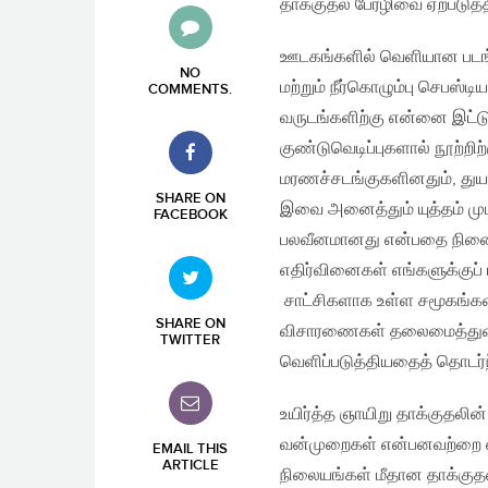
தாக்குதல் பேரழிவை ஏற்படு
ஊடகங்களில் வெளியான படங்க
NO
மற்றும் நீர்கொழும்பு செபஸ்
COMMENTS
.
வருடங்களிற்கு என்னை இட்ட
குண்டுவெடிப்புகளால் நூற்றிற்
மரணச்சடங்குகளினதும், துயர
SHARE ON
இவை அனைத்தும் யுத்தம் முட
FACEBOOK
பலவீனமானது என்பதை நினைவு
எதிர்வினைகள் எங்களுக்குப் 
சாட்சிகளாக உள்ள சமூகங்கள
SHARE ON
விசாரணைகள் தலைமைத்துவத்
TWITTER
வெளிப்படுத்தியதைத் தொடர்ந்
உயிர்த்த ஞாயிறு தாக்குதலின்
வன்முறைகள் என்பனவற்றை எதி
EMAIL THIS
ARTICLE
நிலையங்கள் மீதான தாக்குத