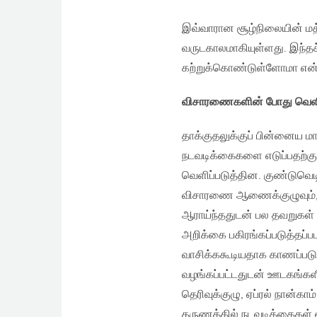
இவ்வாரான சூழ்நிலையின் மத்
வருடகாலமாகியுள்ளது. இந்தச
கற்றுக்கொண்டுள்ளோமா என்ற 
விசாரணைகளின் போது வெளியா
தாக்குதலுக்குப் பின்னைய மாத
நடவடிக்கைகளை எடுப்பதற்கு
வெளிப்படுத்தின. குண்டுவெ
விசாரணை ஆணைக்குழுவும், நா
ஆராய்ந்ததுடன் பல தவறுகள் 
அறிக்கை பகிரங்கப்படுத்த
வாசிக்ககூடியதாக காணப்படு
வழங்கப்பட்டதுடன் ஊடகங்களி
தெரிவுக்குழு, ஏப்ரல் நான்க
தருணத்தில் நடவடிக்கைகள் 