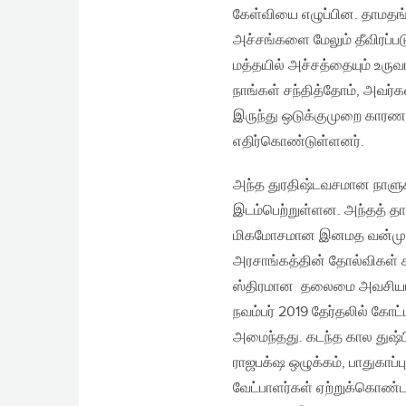
கேள்வியை எழுப்பின. தாமதங
அச்சங்களை மேலும் தீவிரப்
மத்தயில் அச்சத்தையும் உர
நாங்கள் சந்தித்தோம், அவர்
இருந்து ஒடுக்குமுறை காரண
எதிர்கொண்டுள்ளனர்.
அந்த துரதிஷ்டவசமான நாளுக்
இடம்பெற்றுள்ளன. அந்தத் தாக
மிகமோசமான இனமத வன்முறை
அரசாங்கத்தின் தோல்விகள் க
ஸ்திரமான தலைமை அவசியம் 
நவம்பர் 2019 தேர்தலில் கோ
அமைந்தது. கடந்த கால துஷ்பி
ராஜபக்‌ஷ ஒழுக்கம், பாதுகாப
வேட்பாளர்கள் ஏற்றுக்கொண்