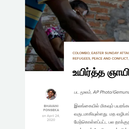
COLOMBO
,
EASTER SUNDAY ATTA
REFUGEES
,
PEACE AND CONFLICT
உயிர்த்த ஞாயி
பட மூலம், AP Photo/Gemun
இலங்கையில் மிகவும் பயரங்கம
BHAVANI
FONSEKA
வருடமாகியுள்ளது. மத வழிப
on
April 24,
2020
மேற்கொள்ளப்பட்ட பல தாக்கு