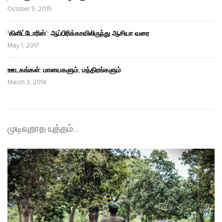
October 5, 2015
‘கிளிட்டோரிஸ்’: ஆப்பிரிக்காவிலிருந்து ஆசியா வரை
May 1, 2017
ஊடகங்கள்: மாயைகளும், மந்திரங்களும்
March 3, 2014
முடிவுறாத யுத்தம்…