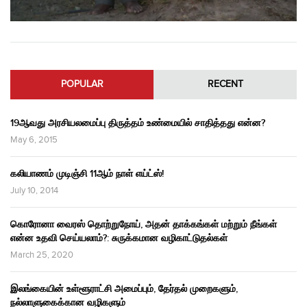
POPULAR
RECENT
19ஆவது அரசியலமைப்பு திருத்தம் உண்மையில் சாதித்தது என்ன?
May 6, 2015
கலியாணம் முடிஞ்சி 11ஆம் நாள் எய்ட்ஸ்!
July 10, 2014
கொரோனா வைரஸ் தொற்றுநோய், அதன் தாக்கங்கள் மற்றும் நீங்கள்
என்ன உதவி செய்யலாம்?: சுருக்கமான வழிகாட்டுதல்கள்
March 25, 2020
இலங்கையின் உள்ளூராட்சி அமைப்பும், தேர்தல் முறைகளும்,
நல்லாளுகைக்கான வழிகளும்