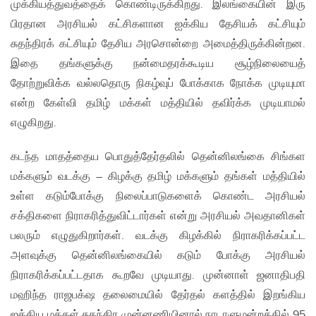
முக்கியத்துவத்தைக் கொண்டிருக்கிறது. இலங்கையின் இரு
பிரதான அரசியல் கட்சிகளான ஐக்கிய தேசியக் கட்சியும்
சுதந்திரக் கட்சியும் தேசிய அரசொன்றை அமைத்திருக்கின்றன.
இதை தங்களுக்கு நன்மைதரக்கூடிய சூழ்நிலையைத்
தோற்றுவிக்க வல்லதொரு நிகழ்வுப் போக்காக நோக்க முடியுமா
என்ற கேள்வி தமிழ் மக்கள் மத்தியில் தவிர்க்க முடியாமல்
எழுகிறது.
கடந்த மாதத்தைய பொதுத்தேர்தலில் தென்னிலங்கை சிங்கள
மக்களும் வடக்கு – கிழக்கு தமிழ் மக்களும் தங்கள் மத்தியில்
உள்ள கடும்போக்கு நிலைப்பாடுகளைக் கொண்ட அரசியல்
சக்திகளை நிராகரித்துவிட்டார்கள் என்று அரசியல் அவதானிகள்
பலரும் எழுதுகிறார்கள். வடக்கு கிழக்கில் நிராகரிக்கப்பட்ட
அளவுக்கு தென்னிலங்கையில் கடும் போக்கு அரசியல்
நிராகரிக்கப்பட்டதாக கூறவே முடியாது. முன்னாள் ஜனாதிபதி
மஹிந்த ராஜபக்‌ஷ தலைமையில் தேர்தல் களத்தில் இறங்கிய
ஐக்கிய மக்கள் சுதந்திர முன்னணியினால் நாடாளுமன்றத்தில் 95