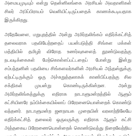
அமையமுடியும் என்று தென்னிலங்கை அரசியல் அவதானிகள்
சிலர் அபிப்பிராயம் வெளியிட்டிருப்பதைக் காணக்கூடியதாக
இருக்கிறது.
அதேவேளை, மறுபுறத்தில் அன்று அமிர்தலிங்கம் எதிர்க்கட்சித்
தலைவராக பதவியேற்றதைப் பயன்படுத்தி சிங்கள மக்கள்
மத்தியில் தமிழர் விரோத உணர்வுகளைத் தூண்டுவதற்கு
நடவடிக்கைகள் மேற்கொள்ளப்பட்டதைப் போன்று இன்று
சம்பந்தனின் பதவியை சிங்களவர்களின் அரசியல் அந்தஸ்துக்கு
ஏற்பட்டிருக்கும் ஒரு அச்சுறுத்தலாகக் காண்பிப்பதற்கு சில
சக்திகள் முயன்று கொண்டிருக்கின்றன. அன்று
அமிர்தலிங்கத்துக்கு எதிராக நாடாளுமன்றத்தில் ஆளும்
கட்சியினரே நம்பிக்கையில்லாப் பிரேரனையொன்றைக் கொண்டு
வந்தனர். நாடாளுமன்ற ஜனநாயக முறையின் வரலாற்றிலேயே
எதிர்க்கட்சித் தலைவர் ஒருவருக்கு எதிராக ஆளும் கட்சி
அத்தகைய பிரேரணையொன்றைக் கொண்டுவந்து நிறைவேற்றிய