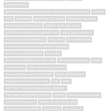
INTERNATIONAL
INTERNATIONAL ACCOUNTABILITY MECHANISM IN SRI LANKA
JAFFNA
LTTE
MAATRAM
MAATRAM SRI LANKA
MAATRAM SRILANKA
MAY 18 2009 IN SRI LANKA
NORTH - EAST SRI LANKA
OPPOSITION LEADER R. SAMPANTHAN
PEACE AND CONFLICT
POLITICS AND GOVERNANCE
POST WAR
R. SAMPANTHAN
R. SAMPANTHAN AND MAITHRIPALA SIRISENA
SANTASILAN KADIRGAMAR
SRI LANKA
SRI LANKA GENERAL ELECTION 2015
SRI LANKAN MUSLIMS
TAMIL
TAMIL EALAM
TAMIL NATIONAL ALLIANCE
TAMIL NATIONAL PEOPLE'S FRONT
TAMIL NATIONALISM
THIMBU PRINCIPLES AND TAMIL
TNA
TNPF
TNPF FOR ‘TWO-NATIONS IN ONE COUNTRY’
TWO-NATIONS IN ONE COUNTRY
UNHRC
UNHRC AND SRI LANKA
UNHRC ON SRI LANKA
UNHRC ON SRI LANKA 2015
UNP FOR UNITARY STATE
அரசியல் தீர்வு
ஆர். சம்பந்தன்