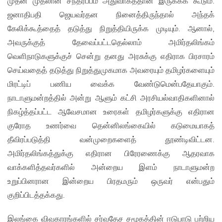
முதன் முதலான சந்தர்ப்பம் அதுவாகத்தான் இருக்கக் கூடும்.
ஜனாதிபதி ஜெயவர்தன நினைத்திருந்தால் அந்தக்
கேலிக்கூத்தைத் தடுத்து நிறுத்தியிருக்க முடியும். ஆனால்,
அவருக்குத் தேவைப்பட்டதெல்லாம் அமிர்தலிங்கம்
வெளிநாடுகளுக்குச் சென்று தனது அரசுக்கு எதிராக பிரசாரம்
செய்வதைத் தடுத்து நிறுத்துமுகமாக அவரையும் தமிழர்களையும்
மிரட்டிப் பணிய வைக்க வேண்டுமென்பதேயாகும்.
நாடாளுமன்றத்தில் அன்று ஆளும் கட்சி அரசியல்வாதிகளினால்
நிகழ்த்தப்பட்ட ஆவேசமான உரைகள் தமிழர்களுக்கு எதிரான
குரோத உணர்வை தென்னிலங்கையில் கடுமையாகத்
தீவிரப்படுத்தி வன்முறைகளைத் தூண்டிவிட்டன.
அமிர்தலிங்கத்துக்கு எதிரான பிரேரணைக்கு ஆதரவாக
வாக்களித்தவர்களில் அன்றைய இளம் நாடாளுமன்ற
உறுப்பினரான இன்றைய பிரதமரும் ஒருவர் என்பதும்
குறிப்பிடத்தக்கது.
இலங்கை விவகாரங்களில் சர்வதேச சமூகத்தின் ஈடுபாடு பற்றிய