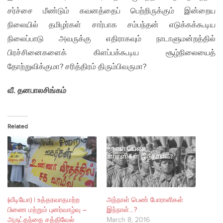
சர்ச்சை மீண்டும் கவனத்தைப் பெற்றிருக்கும் இன்றைய
நிலையில் தமிழர்கள் சார்பாக சம்பந்தன் எடுக்கக்கூடிய
நிலைப்பாடு அவருக்கு எதிராகவும் நாடாளுமன்றத்தில்
பிரச்சினைகளைக் கிளப்பக்கூடிய சூழ்நிலையைத்
தோற்றுவிக்குமா? சரித்திரம் திரும்பிவருமா?
வீ. தனபாலசிங்கம்
Related
(வீடியோ) | உத்தரவாதமற்ற
அந்நாள் பெண் போராளிகள்
பிணை மற்றும் புனர்வாழ்வு –
இந்நாள்…?
அருட்தந்தை சத்திவேல்
March 8, 2016