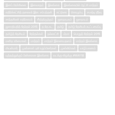
இனப் பிரச்சினை
இனவாதம்
இலங்கை
இலங்கையில் ஆட்சி மாற்றம்
எதிர்க்கட்சித் தலைவர் இரா. சம்பந்தன்
கட்டுரை
கொழும்பு
சமஷ்டி தீர்வு
சாந்த‌சீலன் கதிர்காமர்
சீர்த்திருத்தம்
ஜனநாயகம்
ஜனநாயம்
ஜனாதிபதித் தேர்தல் 2015
த.தே.கூ.
தமிழ்
தமிழ் தேசியக் கூட்டமைப்பு
தமிழ்த் தேசியம்
தேர்தல்கள்
நல்லாட்சி
பர்மா
பொதுத் தேர்தல் 2015
மனித உரிமைகள்
மாற்றம்
மாற்றம் இணையதளம்
மாற்றம் இலங்கை
மியன்மார்
முன்னாள் புலி உறுப்பினர்கள்
முஸ்லிம்கள்
யாழ்ப்பாணம்
யுத்தத்துக்குப் பின்னரான இலங்கை
வடக்கு-கிழக்கு #MAY18