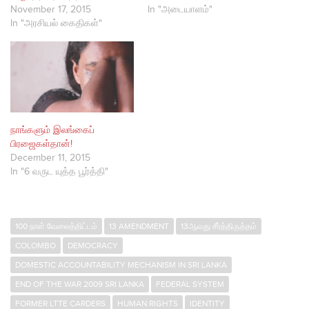
November 17, 2015
In "அடையாளம்"
In "அரசியல் கைதிகள்"
நாங்களும் இலங்கைப்
பிரஜைகள்தான்!
December 11, 2015
In "6 வருட யுத்த பூர்த்தி"
100 நாள் வேலைத்திட்டம்
13 AMENDMENT
13ஆவது சீர்த்திருத்தம்
COLOMBO
DEMOCRACY
DOMESTIC ACCOUNTABILITY MECHANISM IN SRI LANKA
END OF THE WAR 2009 SRI LANKA
FEDERAL SYSTEM
FORMER LTTE CARDERS
HUMAN RIGHTS
IDENTITY