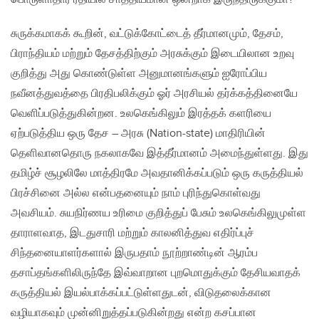
சுருக்கமாகக் கூறின், வட்டுக்கோட்டைத் தீர்மானமும், தேசம்,
பிராந்தியம் மற்றும் தேசத்திற்கும் அரசுக்கும் இடையிலான உறவு
குறித்து அது கொண்டுள்ள அனுமானங்களும் ஐரோப்பிய
நவீனத்துவத்தை பிரதிபலிக்கும் ஓர் அரசியல் தர்க்கத்தினையே
வெளிப்படுத்துகின்றன‌. உலகெங்கிலும் இரத்தக் களரியை
ஏற்படுத்திய ஒரு தேச – அரசு (Nation-state) மாதிரியின்
தெளிவானதொரு நகலாகவே இத்தீர்மானம் அமைந்துள்ளது. இது
தமிழ்ச் சூழலிலே மாத்திரமே அவதானிக்கப்படும் ஒரு கருத்தியல்
பிரச்சினை அல்ல என்பதனையும் நாம் புரிந்துகொள்வது
அவசியம். சுயநிர்ணய உரிமை குறித்துப் பேசும் உலகெங்கிலுமுள்ள
தாராளவாத, இடதுசாரி மற்றும் காலனித்துவ எதிர்ப்புச்
சிந்தனையாளர்களால் இருபதாம் நூற்றாண்டின் ஆரம்ப
தசாப்தங்களிலிருந்தே இவ்வாறான புறமொதுக்கும் தேசியவாதக்
கருத்தியல் இயல்பாக்கப்பட்டுள்ளதுடன், விடுதலைக்கான
வழியாகவும் முன்னிறுத்தப்படுகின்றது என்ற கசப்பான