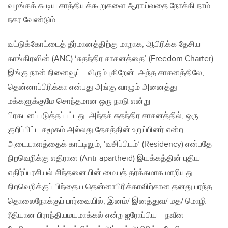
வழங்கக் கூடிய‌ சாத்தியக்கூறுகளை ஆராய்வதை நோக்கி நாம்
நகர வேண்டும்.
வட்டுக்கோட்டைத் தீர்மானத்திற்கு மாறாக, ஆபிரிக்க தேசிய
காங்கிரஸின் (ANC) ‘சுதந்திர சாசனத்தை’ (Freedom Charter)
இங்கு நான் நினைவூட்ட விரும்புகிறேன். அந்த சாசனத்திலே,
தென்னாப்பிரிக்கா என்பது அங்கு வாழும் அனைத்து
மக்களுக்குமே சொந்தமான ஒரு நாடு என்று
பிரகடனப்படுத்தப்பட்டது. அந்தச் சுதந்திர சாசனத்தில், ஒரு
குறிப்பிட்ட சமூகம் அல்லது தேசத்தின் உறுப்பினர் என்ற
அடையாளத்தைக் காட்டிலும், ‘வசிப்பிடம்’ (Residency) என்பதே
நிறவெறிக்கு எதிரான (Anti-apartheid) இயக்கத்தின் புதிய
எதிர்ப்பரசியல் சிந்தனையின் மையத் தர்க்கமாக மாறியது.
நிறவெறிக்குப் பிந்தைய தென்னாபிரிக்காவிற்கான தனது பரந்த
தொலைநோக்குப் பார்வையில், இனம்/ இனத்துவ‌/ மத/ மொழி
ரீதியான பிராந்தியமயமாக்கல் என்ற ஐரோப்பிய – நவீன