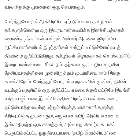
வரலாற்றுக்கு முரணான ஒரு செயலாகும்.
போர்த்துகேயரின் ஆக்கிரமிப்பு ஏற்படும் வரை தமிழர்கள்
தங்களுக்கென்று ஒரு இறையாண்மைமிக்க இராச்சியத்தைக்
கொண்டிருந்தார்கள் என்றும், பின்னர் அதனை ஐரோப்பிய
ஆட்சியாளர்களிடம் இழந்தார்கள் என்றும் வட்டுக்கோட்டைத்
தீர்மானம் குறிப்பிடுகிறது. தமிழர்கள் இழந்ததாகச் சொல்லப்படும்
இறையாண்மையை மீட்டெடுப்பதற்கான ஒரு வழியாக நவீன
தேசியவாதத்தினை முன்னிறுத்தும் முயற்சியை நாம் இங்கு
காண்கிறோம். போர்த்துக்கேயரின் வருகையின் முன்னர் தீவின்
வடக்குப் பகுதியில் ஒரு குறிப்பிட்ட எல்லைக்குள் மட்டுமே இயங்கி
வந்த யாழ்ப்பாண இராச்சியத்தின் பிராந்திய எல்லைகளை,
ஒட்டுமொத்த வடக்கு மற்றும் கிழக்கு மாகாணங்களுக்கு
விரிவுபடுத்த முயன்றதும், வலுவான தமிழ் அரசியல் உணர்வு
இல்லாதிருந்த ஒரு காலத்தில், அவ்வாறு செயற்கையாகப்
பெருப்பிக்கப்பட்ட ஒரு நிலப்பரப்பை ‘தமிழ் இராச்சியம்’ என