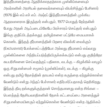
இத்தீர்மானத்தை ஆதரிக்காததற்காக முஸ்லிம்களையும்
அவர்களின் அரசியல் தலைவர்களையும் விமர்சித்துப் பேசினார்
(1976 இல் எம்.எச்.எம். அஷ்ரப் இத்தீர்மானத்தின் முக்கிய
ஆதரவாளராக இருந்தார் என்பதும், 1977 பொதுத் தேர்தலின்
போது அதன் அடிப்படையிலேயே பிரச்சாரம் செய்தார் என்பதும்
இங்கு குறிப்பிடத்தக்கது). தமிழர்களை மட்டுமே மையமாகக்
கொண்ட இந்தத் தீர்மானத்தின் பிறரை விலக்கி வைக்கும்
(Exclusivist) போக்கைப் பற்றியோ அல்லது தீர்மானம் எவ்வாறு
முஸ்லிம்களை அந்நியப்படுத்தியிருக்கக்கூடும் என்பது குறித்தோ
சுயபரிசீலனை செய்வதற்குப் பதிலாக, வடக்கு – கிழக்கில் வாழும்
ஒரு சிறுபான்மைச் சமூகம் (முஸ்லிம்கள்), வடக்கு – கிழக்கு
என்பது தமிழ் தேசத்தின் தாயகம் என்ற கருத்தை ஏற்றுக்கொள்ள
வேண்டும் என்று அந்தப் பேச்சாளர் எதிர்பார்ப்பதாகத் தெரிகிறது.
இந்தத் தீவு தங்களுக்குத்தான் சொந்தமானது என்ற சிங்கள –
பௌத்தத் தேசியவாதிகளின் தேசக் கட்டமைப்பை அனைத்துச்
சிறுபான்மையினரும் ஏற்றுக்கொள்ள வேண்டும் என்ற ஆதிக்கம்