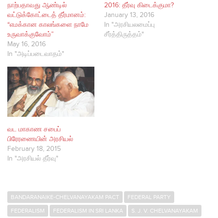
நாற்பதாவது ஆண்டில்
2016: தீர்வு கிடைக்குமா?
வட்டுக்கோட்டைத் தீர்மானம்:
January 13, 2016
“எமக்கான காலங்களை நாமே
In "அரசியலமைப்பு
உருவாக்குவோம்”
சீர்த்திருத்தம்"
May 16, 2016
In "அடிப்படைவாதம்"
வட மாகாண சபைப்
பிரேரணையின் அரசியல்
February 18, 2015
In "அரசியல் தீர்வு"
BANDARANAIKE-CHELVANAYAKAM PACT
FEDERAL PARTY
FEDERALISM
FEDERALISM IN SRI LANKA
S. J. V. CHELVANAYAKAM