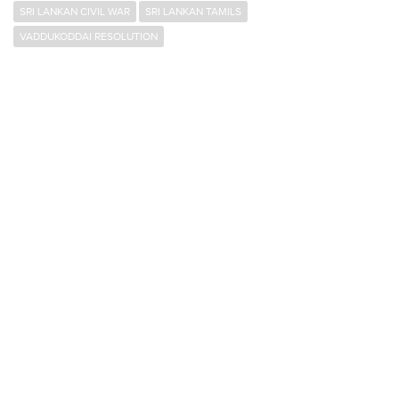
SRI LANKAN CIVIL WAR
SRI LANKAN TAMILS
VADDUKODDAI RESOLUTION