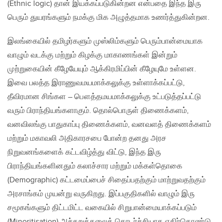
(Ethnic logic) தான் இயக்கப்படுகின்றன என்பதை இந்த இரு
பெரும் துயரங்களும் நமக்கு மிக அழுத்தமாக உணர்த்துகின்றன.
இலங்கையில் தமிழர்களும் முஸ்லிம்களும் பெரும்பான்மையாக
வாழும் வடக்கு மற்றும் கிழக்கு மாகாணங்கள் இன்றும்
முற்றுகையின் கீழேயேயும் ஆக்கிரமிப்பின் கீழேயுமே உள்ளன.
இவை பலத்த இராணுவமயமாக்கலுக்கு உள்ளாக்கப்பட்டு,
தீவிரமான சிங்கள – பௌத்தமயமாக்கலுக்கு உட்படுத்தப்பட்டு
வரும் பிராந்தியங்களாகும். தொல்பொருள் திணைக்களம்,
வனவிலங்கு பாதுகாப்பு திணைக்களம், வனவளத் திணைக்களம்
மற்றும் மகாவலி அதிகாரசபை போன்ற தனது அரச
நிறுவனங்களைக் கட்டவிழ்த்து விட்டு, இந்த இரு
பிராந்தியங்களினதும் கலாச்சார மற்றும் மக்கள்தொகை
(Demographic) கட்டமைப்பைச் சிதைப்பதற்கும் மாற்றுவதற்கும்
அரசாங்கம் முயன்று வருகிறது. இப்பகுதிகளில் வாழும் இரு
சமூகங்களும் திட்டமிட்ட வகையில் சிறுபான்மையாக்கப்படும்
(Minoritisation) அச்சுறுத்தலைத் தொடர்ச்சியாக எதிர்கொண்டு