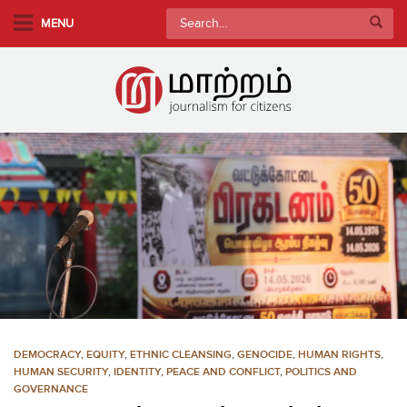
S
Search
MENU
k
for:
i
p
t
o
m
a
i
n
c
o
n
t
e
n
DEMOCRACY
,
EQUITY
,
ETHNIC CLEANSING
,
GENOCIDE
,
HUMAN RIGHTS
,
t
HUMAN SECURITY
,
IDENTITY
,
PEACE AND CONFLICT
,
POLITICS AND
GOVERNANCE