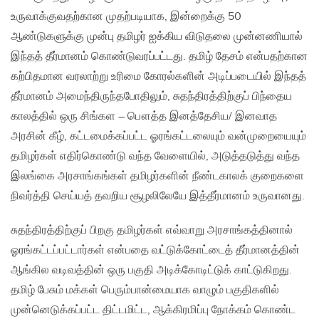
உருவாக்குவதற்கான முதற்படியாக, இன்றைக்கு 50
ஆண்டுகளுக்கு முன்பு தமிழர் ஐக்கிய விடுதலை முன்னணியால்
இந்தத் தீர்மானம் கொண்டுவரப்பட்டது. தமிழ் தேசம் என்பதற்கான
கற்பிதமான வரலாற்று உரிமை கோரல்களின் அடிப்படையில் இந்தத்
தீர்மானம் அமைந்திருந்தபோதிலும், சுதந்திரத்திற்குப் பிந்தைய
காலத்தில் ஒரு சிங்கள – பௌத்த இனத்தேசிய/ இனவாத
அரசின் கீழ், கட்டமைக்கப்பட்ட‌ ஓரங்கட்டலையும் வன்முறையையும்
தமிழர்கள் எதிர்கொண்டு வந்த வேளையில், அடுத்தடுத்து வந்த‌
இலங்கை அரசாங்கங்கள் தமிழர்களின் நீண்டகாலக் குறைகளை
நிவர்த்தி செய்யத் தவறிய சூழலிலேயே இத்தீர்மானம் உருவானது.
சுதந்திரத்திற்குப் பிறகு தமிழர்கள் எவ்வாறு அரசாங்கத்தினால்
ஓரங்கட்டப்பட்டார்கள் என்பதை வட்டுக்கோட்டைத் தீர்மானத்தின்
ஆங்கில வடிவத்தின் ஒரு பகுதி அடிக்கோடிட்டுக் காட்டுகிறது.
தமிழ் பேசும் மக்கள் பெரும்பான்மையாக வாழும் பகுதிகளில்
முன்னெடுக்கப்பட்ட திட்டமிட்ட, ஆக்கிரமிப்பு நோக்கம் கொண்ட‌