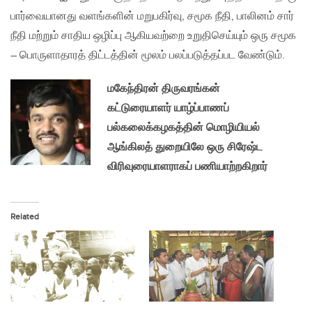
பார்வையானது வளங்களின் மறுபகிர்வு, சமூக நீதி, பாலினம் சார்
நீதி மற்றும் சாதிய ஒழிப்பு ஆகியவற்றை உறுதிசெய்யும் ஒரு சமூக
– பொருளாதாரத் திட்டத்தின் மூலம் பலப்படுத்தப்பட வேண்டும்.
மகேந்திரன் திருவரங்கன்
கட்டுரையாளர் யாழ்ப்பாணப்
பல்கலைக்கழகத்தின் மொழியியல்
ஆங்கிலத் துறையிலே ஒரு சிரேஷ்ட
விரிவுரையாளராகப் பணியாற்றகிறார்
Related