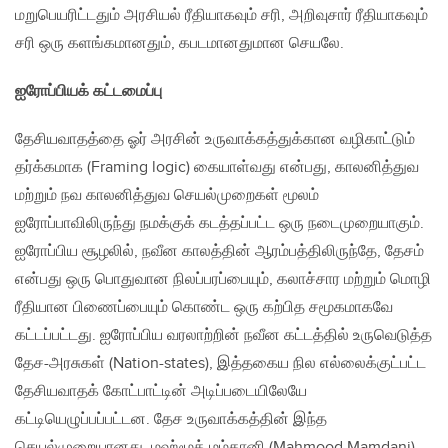
மறுபெயரிட்டதும் அரசியல் ரீதியாகவும் சரி, அறிவுசார் ரீதியாகவும்
சரி ஒரு களங்கமானதும், கபடமானதுமான செயலே.
ஐரோப்பியக் கட்டமைப்பு
தேசியவாதத்தை ஓர் அரசின் உருவாக்கத்துக்கான‌ வழிகாட்டும்
தர்க்கமாக (Framing logic) கையாள்வது என்பது, காலனித்துவ
மற்றும் நவ காலனித்துவ செயல்முறைகள் மூலம்
ஐரோப்பாவிலிருந்து நமக்குக் கடத்தப்பட்ட ஒரு நடைமுறையாகும்.
ஐரோப்பிய சூழலில், நவீன காலத்தின் ஆரம்பத்திலிருந்தே, தேசம்
என்பது ஒரு பொதுவான நிலப்பரப்பையும், கலாச்சார மற்றும் மொழி
ரீதியான பிணைப்பையும் கொண்ட ஒரு கற்பித சமூகமாகவே
கட்டப்பட்டது. ஐரோப்பிய வரலாற்றின் நவீன கட்டத்தில் உருவெடுத்த
தேச-அரசுகள் (Nation-states), இத்தகைய நில எல்லைக்குட்பட்ட
தேசியவாதக் கோட்பாட்டின் அடிப்படையிலேயே
கட்டியெழுப்பப்பட்டன. தேச உருவாக்கத்தின் இந்த
செயல்முறையானது, மஹ்மூத் மம்தானி (Mahmood Mamdani)