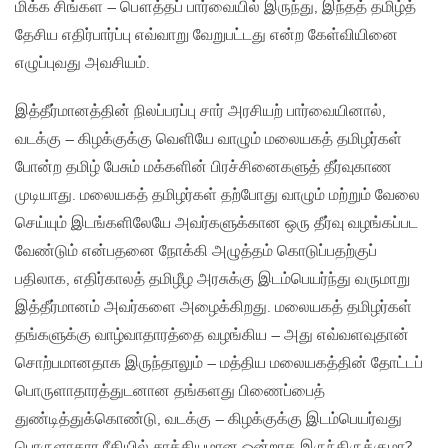
மிக்க சிங்கள – பௌத்தப் பார்வையில் இருந்து, இந்தத் தமிழ்த்
தேசிய‌ எதிர்பார்ப்பு எவ்வாறு வேறுபட்டது என்ற கேள்வியினை
எழுப்புவது அவசியம்.
இத்தீர்மானத்தின் நிலப்பரப்பு சார் அரசியற் பார்வையினால்,
வடக்கு – கிழக்குக்கு வெளியே வாழும் மலையகத் தமிழர்கள்
போன்ற தமிழ் பேசும் மக்களின் பிரச்சினைகளுத் தீர்வுகாண
முடியாது. மலையகத் தமிழர்கள் தற்போது வாழும் மற்றும் வேலை
செய்யும் இடங்களிலேயே அவர்களுக்கான ஒரு தீர்வு வழங்கப்பட
வேண்டும் என்பதனை நோக்கி அழுத்தம் கொடுப்பதற்குப்
பதிலாக, எதிர்காலத் தமிழீழ அரசுக்கு இடம்பெயர்ந்து வருமாறு
இத்தீர்மானம் அவர்களை அழைக்கிறது. மலையகத் தமிழர்கள்
தங்களுக்கு வாழ்வாதாரத்தை வழங்கிய – அது எவ்வளவுதான்
சொற்பமானதாக இருந்தாலும் – மத்திய மலையகத்தின் தோட்டப்
பொருளாதாரத்துடனான தங்களது பிணைப்பைத்
துண்டித்துக்கொண்டு, வடக்கு – கிழக்குக்கு இடம்பெயர்வது
பொருளாதார ரீதியில் சாத்தியமான ஒன்றாக இருந்திருக்குமா?