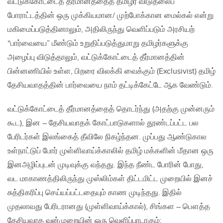
வட்டுக்கோட்டைத் தீர்மானத்தைத் தமிழர் விடுதலைப்
போராட்டத்தின் ஒரு முக்கியமான/ முற்போக்கான‌ மைல்கல் என்று
மகிமைப்படுத்தினாலும், அதிலிருந்து வெளிப்படும் அரசியற்
“பார்வையை” மீண்டும் உறுதிப்படுத்துமாறு தமிழர்களுக்கு
அழைப்பு விடுத்தாலும், வட்டுக்கோட்டைத் தீர்மானத்தின்
பின்னணியில் உள்ள, பிறரை விலக்கி வைக்கும் (Exclusivist) தமிழ்
தேசியவாதத்தின் பார்வையை நாம் தட்டிக்கேட்டே ஆக வேண்டும்.
வட்டுக்கோட்டைத் தீர்மானத்தைத் தொடர்ந்து (அதற்கு முன்னரும்
கூட), இன – தேசியவாதக் கோட்பாடுகளால் தூண்டப்பட்ட பல
பேரிடர்கள் இலங்கைத் தீவிலே நிகழ்ந்தன. முப்பது ஆண்டுகால
உள்நாட்டுப் போர் முள்ளிவாய்க்காலில் தமிழ் மக்களின் மீதான ஒரு
இனஅழிப்புடன் முடிவுக்கு வந்தது. இந்த நீண்ட‌ போரின் போது,
வட மாகாணத்திலிருந்து முஸ்லிம்கள் திட்டமிட்ட முறையில் இனச்
சுத்திகரிப்பு செய்யப்பட்டதையும் காண முடிந்தது. இதில்
முதலாவது பேரிடரானது (முள்ளிவாய்க்கால்), சிங்கள – பௌத்த
தேசியவாத வன்முறையின் ஒரு வெளிப்பாடாகும்;