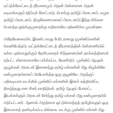
வட்டுக்கோட்டைத் தீர்மானமும் அதன் பின்னரான அதன்
வடிவங்களும் (திம்புக் கோட்பாடு, பொங்கு தமிழ்ப் பிரகடனம், எழுக
தமிழ்ப் பிரகடனம், திருகோணமலைப் பிரகடனம்) இந்த சிங்கள
பௌத்த‌ ஒடுக்குமுறைக்கு எதிராகவே பதிலளிக்க முயன்றன.
அதேவேளையில், இரண்டாவது பேரிடரானது (முஸ்லிம்களின்
வெளியேற்றம்), வட்டுக்கோட்டைத் தீர்மானத்தின் பின்னணியில்
உள்ள புறமொதுக்கும் தேசியவாதச் சிந்தனையின் தாக்கத்தினால்
ஏற்பட்ட‌ விளைவாகவே பார்க்கப்பட வேண்டும். முஸ்லிம் ஆயுதக்
குழுக்கள் அரசுடன் இணைந்து தமிழ் மக்களின் மீது கிழக்கிலே
வன்முறையினைப் பிரயோகித்த ஒரு சூழலிலே, அதற்குப்
பதிலடியாக வடக்கில் முஸ்லிம் மக்களின் இனச் சுத்திகரிப்பு
நிகழ்ந்தது என சிலர் வாதிடுவர். தமிழ் ஆயுதப் போராட்ட
இயக்கங்ளும் அரசுடன் சேர்ந்து தமிழ் மக்கள் மீது வன்முறையில்
ஈடுப்பட்டனர். ஆனால் அதற்காக ஒட்டுமொத்தத் தமிழர்களும் ஒரு
இனமாகத் தண்டிக்கப்படவில்லை. வடக்கு முஸ்லிம் மக்கள் மீது