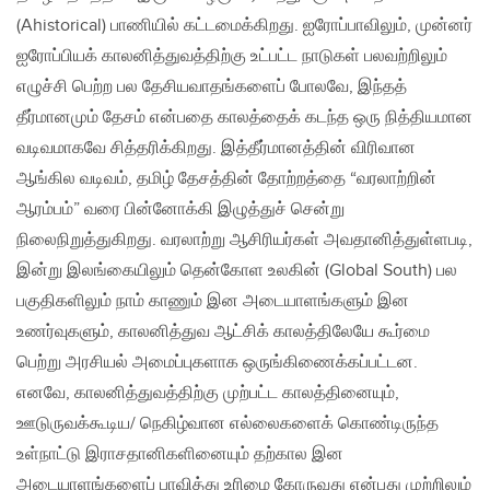
(Ahistorical) பாணியில் கட்டமைக்கிறது. ஐரோப்பாவிலும், முன்னர்
ஐரோப்பியக் காலனித்துவத்திற்கு உட்பட்ட நாடுகள் பலவற்றிலும்
எழுச்சி பெற்ற‌ பல தேசியவாதங்களைப் போலவே, இந்தத்
தீர்மானமும் தேசம் என்பதை காலத்தைக் கடந்த ஒரு நித்தியமான‌
வடிவமாகவே சித்தரிக்கிறது. இத்தீர்மானத்தின் விரிவான
ஆங்கில வடிவம், தமிழ் தேசத்தின் தோற்றத்தை “வரலாற்றின்
ஆரம்பம்” வரை பின்னோக்கி இழுத்துச் சென்று
நிலைநிறுத்துகிறது. வரலாற்று ஆசிரியர்கள் அவதானித்துள்ளபடி,
இன்று இலங்கையிலும் தென்கோள‌ உலகின் (Global South) பல
பகுதிகளிலும் நாம் காணும் இன அடையாளங்களும் இன
உணர்வுகளும், காலனித்துவ ஆட்சிக் காலத்திலேயே கூர்மை
பெற்று அரசியல் அமைப்புகளாக ஒருங்கிணைக்கப்பட்டன.
எனவே, காலனித்துவத்திற்கு முற்பட்ட காலத்தினையும்,
ஊடுருவக்கூடிய/ நெகிழ்வான எல்லைகளைக் கொண்டிருந்த
உள்நாட்டு இராசதானிகளினையும் தற்கால இன
அடையாளங்களைப் பாவித்து உரிமை கோருவது என்பது முற்றிலும்