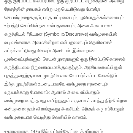
ஒரு குறிப்பிட்ட நிலப்பரப்பை ஒரு குறிப்பிட்ட சமூகத்தின் அல்லது
தேசத்தின் தாயகம் என்று மறுபெயரிடுவது போன்ற
செயன்முறைகளும், பாகுபாட்டினையும், புறமொதுக்கல்களையும்
உற்பத்தி செய்கின்றன என்பதனையும், அவை அடையாள/
கருத்தியல் ரீதியான (Symbolic/Discursive) வன்முறையின்
வடிவங்களாக அமைகின்றன என்பதனையும் தெளிவாகச்
சுட்டிக்காட்டுவது மிகவும் அவசியம். இவ்வாறான
முன்வைப்புக்களும், செயன்முறைகளும் ஒரு இனப்படுகொலைக்
கருத்தியலை நிறுவனமயமாக்குவதற்கும், அரசியலமைப்பினுள்
புகுத்துவதற்குமான‌ முயற்சிகளாகவே பார்க்கப்பட வேண்டும்.
இந்த முயற்சிகள் உடனடியாகவே வன்முறை எதனையும்
உருவாக்காது போகலாம்; ஆனால் அவை எப்போதும்
வன்முறையைத் தமது வயிற்றுனுள் கருவாகச் சுமந்து நிற்கின்றன
என்பதனை நாம் விளங்குவது அவசியம். அந்தக் கரு எப்போதும்
வன்முறையாக வெடித்து வெளியில் வரலாம்.
உதாரணமாக, 1976 இல் வட்டுக்கோட்டைத் தீர்மானம்