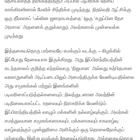
தேசியவாதத் தர்க்கத்திற்கும் அப்பால் ஆபிரிக்க தேசிய
காங்கிரஸினால் மேவிச் சிந்திக்க‌ முடிந்தது. நிறவெறி ஆட்சிக்கு
ஒரு தீர்வாகப் ‘பல்லின ஜனநாயகத்தை’ (ஒரு ‘கறுப்பின தேச‍
அரசாக’ அதனைக் குறுக்காது), அவர்களால் முன்வைக்க
முடிந்தது.
இத்தகையதொரு பார்வையே எமக்கும் வடக்கு – கிழக்கில்
இப்போது தேவையாக இருக்கிறது. அது இப்பிராந்தியத்தின்
கடந்தகாலம் குறித்த எந்தவொரு ‘நிஜமான’ அல்லது கற்பிதமான
வரலாறுகளின் அடிப்படையிலும் அமைந்திருக்க வேண்டியதில்லை.
அது சமூகங்கள் மற்றும் இனங்களின்
படிவரிசைப்படுத்தல்களையும், நிலத்துடனான அவற்றின்
படிநிலையாகப்பட்ட‌ உறவையும் நிராகரிக்க வேண்டும்.
இப்பிராந்தியத்தில் வாழும் மக்களின் நல்வாழ்வுக்கும், அவர்கள்
சமத்துவமான சமூகங்களாகவும், மக்களாகவும் சகவாழ்வு
வாழ்வதற்கும் முன்னுரிமை அளிக்கும் ஒரு தொலைநோக்குப்
பார்வையே இன்று எமக்குத் தேவைப்படுகிறது. அத்தகையதொரு