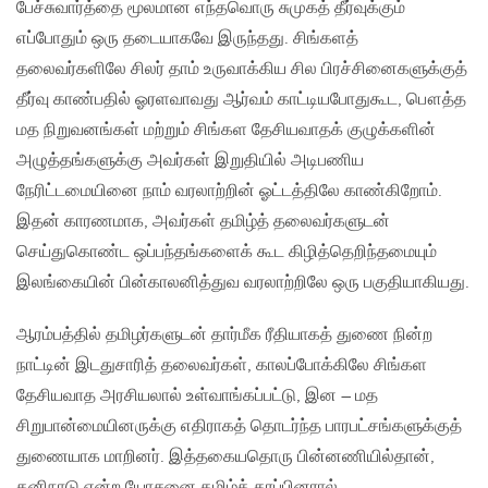
பேச்சுவார்த்தை மூலமான எந்தவொரு சுமுகத் தீர்வுக்கும்
எப்போதும் ஒரு தடையாகவே இருந்தது. சிங்களத்
தலைவர்களிலே சிலர் தாம் உருவாக்கிய சில பிரச்சினைகளுக்குத்
தீர்வு காண்பதில் ஓரளவாவது ஆர்வம் காட்டியபோதுகூட, பௌத்த
மத நிறுவனங்கள் மற்றும் சிங்கள தேசியவாதக் குழுக்களின்
அழுத்தங்களுக்கு அவர்கள் இறுதியில் அடிபணிய
நேரிட்டமையினை நாம் வரலாற்றின் ஓட்டத்திலே காண்கிறோம்.
இதன் காரணமாக, அவர்கள் தமிழ்த் தலைவர்களுடன்
செய்துகொண்ட ஒப்பந்தங்களைக் கூட கிழித்தெறிந்தமையும்
இலங்கையின் பின்காலனித்துவ வரலாற்றிலே ஒரு பகுதியாகியது.
ஆரம்பத்தில் தமிழர்களுடன் தார்மீக ரீதியாகத் துணை நின்ற
நாட்டின் இடதுசாரித் தலைவர்கள், காலப்போக்கிலே சிங்கள
தேசியவாத அரசியலால் உள்வாங்கப்பட்டு, இன – மத
சிறுபான்மையினருக்கு எதிராகத் தொடர்ந்த பாரபட்சங்களுக்குத்
துணையாக மாறினர். இத்தகையதொரு பின்னணியில்தான்,
தனிநாடு என்ற யோசனை தமிழ்த் தரப்பினரால்