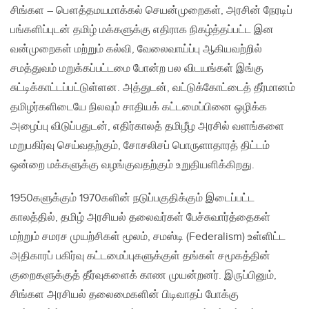
சிங்கள – பௌத்தமயமாக்கல் செயன்முறைகள், அரசின் நேரடிப்
பங்களிப்புடன் தமிழ் மக்களுக்கு எதிராக நிகழ்த்தப்பட்ட இன
வன்முறைகள் மற்றும் கல்வி, வேலைவாய்ப்பு ஆகியவற்றில்
சமத்துவம் மறுக்கப்பட்டமை போன்ற பல விடயங்கள் இங்கு
சுட்டிக்காட்டப்பட்டுள்ளன‌. அத்துடன், வட்டுக்கோட்டைத் தீர்மானம்
தமிழர்களிடையே நிலவும் சாதியக் கட்டமைப்பினை ஒழிக்க
அழைப்பு விடுப்பதுடன், எதிர்காலத் தமிழீழ அரசில் வளங்களை
மறுபகிர்வு செய்வதற்கும், சோசலிசப் பொருளாதாரத் திட்டம்
ஒன்றை மக்களுக்கு வழங்குவதற்கும் உறுதியளிக்கிறது.
1950களுக்கும் 1970களின் நடுப்பகுதிக்கும் இடைப்பட்ட
காலத்தில், தமிழ் அரசியல் தலைவர்கள் பேச்சுவார்த்தைகள்
மற்றும் சமரச முயற்சிகள் மூலம், சமஸ்டி (Federalism) உள்ளிட்ட
அதிகாரப் பகிர்வு கட்டமைப்புகளுக்குள் தங்கள் சமூகத்தின்
குறைகளுக்குத் தீர்வுகளைக் காண முயன்றனர். இருப்பினும்,
சிங்கள அரசியல் தலைமைகளின் பிடிவாதப் போக்கு