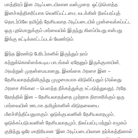
மாத்திரம் இன அடிப்படையிலான‌ வன்முறை ஒட்டுமொத்த
இனச்சுத்திகரிப்பாக வெளிப்பட்டமை, வடக்கின் நிலப்பரப்புத்
தொடர்பிலே தமிழ்த் தேசியவாத அடிப்படையில் முன்வைக்கப்பட்ட
ஒரு புறமொதுக்கும் பார்வையில் இருந்து கிளம்பியது என்பது
இங்கு சுட்டிக்காட்டப்படல் வேண்டும்.
இந்த இரண்டு பேரிடர்களில் இருந்தும் நாம்
கற்றுக்கொள்ளக்கூடிய பாடங்கள் ஏதேனும் இருக்குமாயின்,
அவற்றுள் முதன்மையானது, இலங்கை அரசை இன –
தேசியவாதத்திலிருந்து முழுமையாக விடுவிப்பதும் (அல்லது
அரசை சிங்கள – பௌத்த நீக்கத்துக்கு உட்படுத்துவது), அதே
நேரத்தில் இன – தேசியவாதத்தை முற்றாக நிராகரிக்கும் ஒரு
பார்வையின் ஊடாக தமிழர்களின் விடுதலையை
மீளச்சிந்திப்பதுமாகும். ஒடுக்குபவனின் தேசியவாதமும்,
ஒடுக்கப்படுபவனின் தேசியவாதமும், நிலப்பரப்பு மற்றும் சமூகம்
குறித்து ஒரே மாதிரியான‌ ‘இன அடிப்படையிலான தர்க்கத்தினால்’