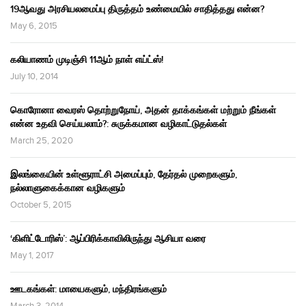
19ஆவது அரசியலமைப்பு திருத்தம் உண்மையில் சாதித்தது என்ன?
May 6, 2015
கலியாணம் முடிஞ்சி 11ஆம் நாள் எய்ட்ஸ்!
July 10, 2014
கொரோனா வைரஸ் தொற்றுநோய், அதன் தாக்கங்கள் மற்றும் நீங்கள்
என்ன உதவி செய்யலாம்?: சுருக்கமான வழிகாட்டுதல்கள்
March 25, 2020
இலங்கையின் உள்ளூராட்சி அமைப்பும், தேர்தல் முறைகளும்,
நல்லாளுகைக்கான வழிகளும்
October 5, 2015
‘கிளிட்டோரிஸ்’: ஆப்பிரிக்காவிலிருந்து ஆசியா வரை
May 1, 2017
ஊடகங்கள்: மாயைகளும், மந்திரங்களும்