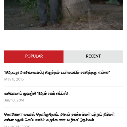
POPULAR
RECENT
19ஆவது அரசியலமைப்பு திருத்தம் உண்மையில் சாதித்தது என்ன?
May 6, 2015
கலியாணம் முடிஞ்சி 11ஆம் நாள் எய்ட்ஸ்!
July 10, 2014
கொரோனா வைரஸ் தொற்றுநோய், அதன் தாக்கங்கள் மற்றும் நீங்கள்
என்ன உதவி செய்யலாம்?: சுருக்கமான வழிகாட்டுதல்கள்