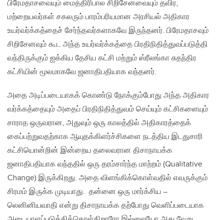
பிரேமதாசவையும் மைத்திரிபால சிறிசேனவையும் தவிர,
மற்றையவர்கள் சகலரும் பாரம்பரியமான அரசியல் அதிகார
உயர்வர்க்கத்தைச் சேர்ந்தவர்களாகவே இருந்தனர். பிரேமதாசவும்
சிறிசேனவும் கூட அந்த உயர்வர்க்கத்தை பிரதிநிதித்துவப்படுத்தி
வந்திருக்கும் ஐக்கிய தேசிய கட்சி மற்றும் ஸ்ரீலங்கா சுதந்திர
கட்சியின் மூலமாகவே ஜனாதிபதியாக வந்தனர்.
அதை அடிப்படையாகக் கொண்டு நோக்கும்போது அந்த அதிகார
வர்க்கத்தையும் அதைப் பிரதிநிதித்துவம் செய்யும் கட்சிகளையும்
சாராத ஒருவரான, அதுவும் ஒரு காலத்தில் அதிகாரத்தைக்
கைப்பற்றுவதற்காக ஆயுதக்கிளர்ச்சிகளை நடத்திய இடதுசாரி
கட்சியொன்றின் இன்றைய தலைவரான திசாநாயக்க
ஜனாதிபதியாக வந்ததில் ஒரு தரம்சார்ந்த மாற்றம் (Qualitative
Change) இருக்கிறது. அதை விளங்கிக்கொள்வதில் எவருக்கும்
சிரமம் இருக்க முடியாது. தன்னை ஒரு மார்க்சிய –
லெனினியவாதி என்று திசாநாயக்க தற்போது வெளிப்படையாக
அடையாளப்படுத்திக்கொள்கிறாரோ இல்லையோ அது வேறு