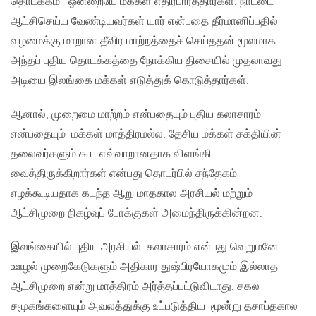
தொடக்கம்’ ஒன்றையே மக்கள் எதிர்பார்த்தார்கள். நாட்டை
ஆட்சிசெய்ய வேண்டியவர்கள் யார் என்பதை தீர்மானிப்பதில்
வழமைக்கு மாறான தீவிர மாற்றத்தைச் செய்ததன் மூலமாக
அந்தப் புதிய தொடக்கத்தை நோக்கிய திசையில் முதலாவது
அடியை இலங்கை மக்கள் எடுத்துக் கொடுத்தார்கள்.
ஆனால், முறைமை மாற்றம் என்பதையும் புதிய கலாசாரம்
என்பதையும் மக்கள் மாத்திரமல்ல, தேசிய மக்கள் சக்தியின்
தலைவர்களும் கூட எவ்வாறானதாக விளங்கி
வைத்திருக்கிறார்கள் என்பது தொடர்பில் சந்தேகம்
எழக்கூடியதாக கடந்த ஆறு மாதகால அரசியல் மற்றும்
ஆட்சிமுறை நிகழ்வுப் போக்குகள் அமைந்திருக்கின்றன.
இலங்கையில் புதிய அரசியல் கலாசாரம் என்பது வெறுமனே
ஊழல் முறைகேடுகளும் அதிகார துஷ்பிரயோகமும் இல்லாத
ஆட்சிமுறை என்று மாத்திரம் அர்த்தப்பட்டுவிடாது. சகல
சமூகங்களையும் அவலத்துக்கு உட்படுத்திய மூன்று தசாப்தகால