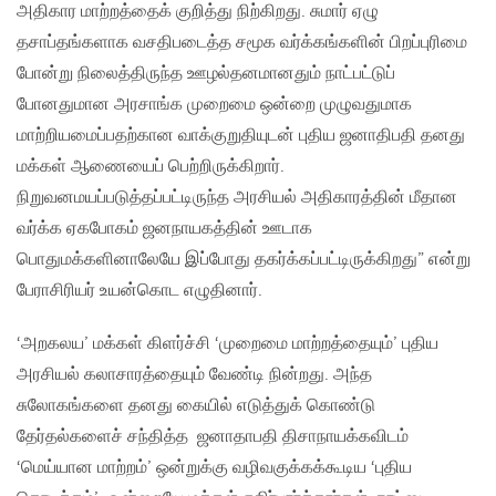
அதிகார மாற்றத்தைக் குறித்து நிற்கிறது. சுமார் ஏழு
தசாப்தங்களாக வசதிபடைத்த சமூக வர்க்கங்களின் பிறப்புரிமை
போன்று நிலைத்திருந்த ஊழல்தனமானதும் நாட்பட்டுப்
போனதுமான அரசாங்க முறைமை ஒன்றை முழுவதுமாக
மாற்றியமைப்பதற்கான வாக்குறுதியுடன் புதிய ஜனாதிபதி தனது
மக்கள் ஆணையைப் பெற்றிருக்கிறார்.
நிறுவனமயப்படுத்தப்பட்டிருந்த அரசியல் அதிகாரத்தின் மீதான
வர்க்க ஏகபோகம் ஜனநாயகத்தின் ஊடாக
பொதுமக்களினாலேயே இப்போது தகர்க்கப்பட்டிருக்கிறது” என்று
பேராசிரியர் உயன்கொட எழுதினார்.
‘அறகலய’ மக்கள் கிளர்ச்சி ‘முறைமை மாற்றத்தையும்’ புதிய
அரசியல் கலாசாரத்தையும் வேண்டி நின்றது. அந்த
சுலோகங்களை தனது கையில் எடுத்துக் கொண்டு
தேர்தல்களைச் சந்தித்த ஜனாதாபதி திசாநாயக்கவிடம்
‘மெய்யான மாற்றம்’ ஒன்றுக்கு வழிவகுக்கக்கூடிய ‘புதிய