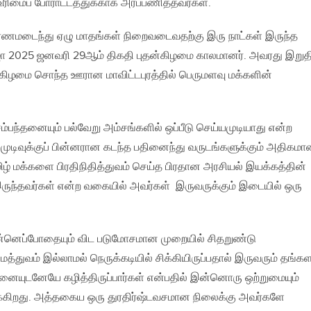
ிமைப் போராட்டத்துக்காக அர்ப்பணித்தவர்கள்.
ணமடைந்து ஏழு மாதங்கள் நிறைவடைவதற்கு இரு நாட்கள் இருந்த
ா 2025 ஜனவரி 29ஆம் திகதி புதன்கிழமை காலமானர். அவரது இறுதி
்கிழமை சொந்த ஊரான மாவிட்டபுரத்தில் பெருமளவு மக்களின்
பந்தனையும் பல்வேறு அம்சங்களில் ஒப்பீடு செய்யமுடியாது என்ற
ன் முடிவுக்குப் பின்னரான கடந்த பதினைந்து வருடங்களுக்கும் அதிகம
ிழ் மக்களை பிரதிநிதித்துவம் செய்த பிரதான அரசியல் இயக்கத்தின்
ருந்தவர்கள் என்ற வகையில் அவர்கள் இருவருக்கும் இடையில் ஒரு
ுன்னெப்போதையும் விட படுமோசமான முறையில் சிதறுண்டு
்துவம் இல்லாமல் நெருக்கடியில் சிக்கியிருப்பதால் இருவரும் தங்க
னையுடனேயே கழித்திருப்பார்கள் என்பதில் இன்னொரு ஒற்றுமையும்
்கிறது. அத்தகைய ஒரு துரதிர்ஷ்டவசமான நிலைக்கு அவர்களே