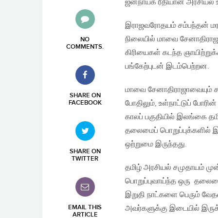
ஜனநாயக ரீதியான அரசியல் உர
இராஜவரோதயம் சம்பந்தன் மர
நிலையில் மாவை சேனாதிராஜ
NO
COMMENTS
.
கிரியைகள் கடந்த ஞாயிற்றுக
பங்கேற்புடன் இடம்பெற்றன.
மாவை சேனாதிராஜாவையும் சம்
SHARE ON
போதிலும், உள்நாட்டுப் போரி
FACEBOOK
காலப் பகுதியில் இலங்கை தம
தலைமைப் பொறுப்புக்களில் இ
ஒற்றுமை இருந்தது.
SHARE ON
TWITTER
தமிழ் அரசியல் சமுதாயம் ம
பொறுப்புவாய்ந்த ஒரு தலைமைத
இறுதி நாட்களை பெரும் வேத
EMAIL THIS
அவர்களுக்கு இடையில் இருக
ARTICLE