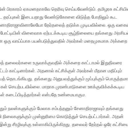
ின் பிரகாரம் ஏகமனதாகவே தெரிவு செய்யவேண்டும். தமிழரசு கட்சியி
தரப்புகள் இடையறாது வேண்டுகோளை விடுத்த போதிலும் கூட
னாதிராஜாவினாலேயோ தேர்தலைத் தடுக்க முடியவில்லை. ஒரு வகைய
் போட்டியின் விளைவாக ஏற்படக்கூடிய சூழ்நிலையை தங்களது அரசியல
ன ஒரு வாய்ப்பாக பயன்படுத்துவதில் அவர்கள் மறைமுகமாக அக்கறை
ாலத் தலைவர்களை உருவாக்குவதில் அக்கறை காட்டாமல் இறுதிவரை
டம் காட்டினார்கள். அதனால் கட்சிக்குள் அவர்கள் மீதான மதிப்பும்
் தொடங்கியது. தங்களது அனுபவத்துக்கும் மூப்புக்கும் பொருத்தம
கள் செயற்படவில்லை. மாறாக முரண்பாடுகளை ஊக்குவிக்கக்கூடிய
கடைப்பிடித்தார்கள் என்பதே உண்மையாகும.
தும் நலன்களுக்கும் மேலாக சம்பந்தனும் சேனாதிராஜாவும் தங்களது
ி நிலைகளுக்கும் முன்னுரிமை கொடுத்துச் செயற்பட்டார்கள். அதன்
்று சீரழிவுக்கு உள்ளாகியிருக்கிறது. தலைவர் தேர்தல் ஒரே கட்சியை