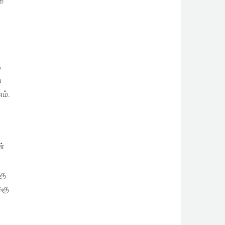
த
ு
ய
ம்.
ன்
.
கு
்கு