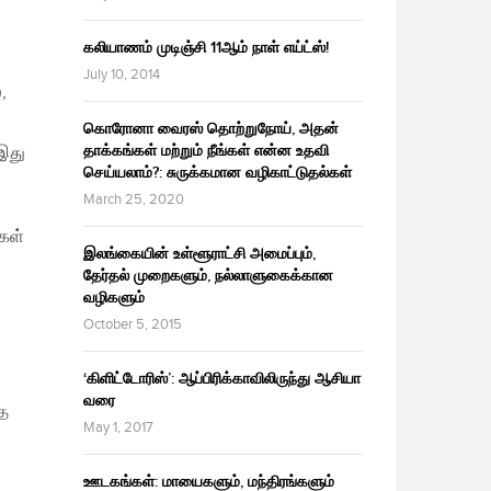
கலியாணம் முடிஞ்சி 11ஆம் நாள் எய்ட்ஸ்!
July 10, 2014
்,
கொரோனா வைரஸ் தொற்றுநோய், அதன்
தாக்கங்கள் மற்றும் நீங்கள் என்ன உதவி
இது
செய்யலாம்?: சுருக்கமான வழிகாட்டுதல்கள்
March 25, 2020
்கள்
இலங்கையின் உள்ளூராட்சி அமைப்பும்,
தேர்தல் முறைகளும், நல்லாளுகைக்கான
வழிகளும்
October 5, 2015
‘கிளிட்டோரிஸ்’: ஆப்பிரிக்காவிலிருந்து ஆசியா
வரை
தை
May 1, 2017
ஊடகங்கள்: மாயைகளும், மந்திரங்களும்