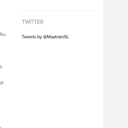
TWITTER
சிய
Tweets by @MaatramSL
கு
்த