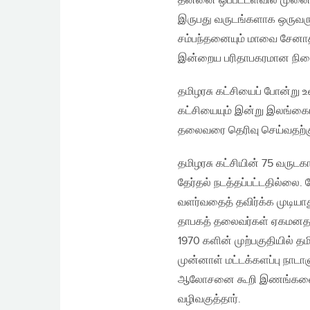
தன்னை ஒப்பீட்டளவில் முனைப்
இருபது வருடங்களாக ஒருவருக
சம்பந்தனையும் மாவை சேனாதிர
இன்றைய பரிதாபகரமான நிலைக்
தமிழரசு கட்சியைப் போன்று 
கட்சியையும் இன்று இலங்கையி
தலைவரை தெரிவு செய்வதற்கு 
தமிழரசு கட்சியின் 75 வருட
தேர்தல் நடத்தப்பட்டதில்லை
வளர்வதைத் தவிர்க்க முடிய
தாபகத் தலைவர்கள் ஏகமனதாக
1970 களின் முற்பகுதியில் த
முன்னாள் மட்டக்களப்பு நாட
ஆலோசனை கூறி இணங்கவைத்த
வழிவகுத்தார்.