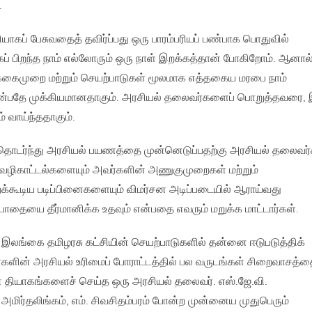
.
யாகப் பேசுவதைத் தவிர்ப்பது ஒரு பாரம்பரியப் பண்பாக பொதுவில்
கப் பிறந்த நாம் எல்லோரும் ஒரு நாள் இறக்கத்தான் போகிறோம். ஆனால
்க்கைமுறை மற்றும் செயற்பாடுகள் மூலமாக எத்தகைய மரபை நாம்
 என்பதே முக்கியமானதாகும். அரசியல் தலைவர்களைப் பொறுத்தவரை, 
் வாய்ந்ததாகும்.
் தொடர்ந்து அரசியல் பயணத்தை முன்னெடுப்பதற்கு அரசியல் தலைவர
ிய வழிகாட்டல்களையும் அவர்களின் அணுகுமுறைகள் மற்றும்
றக்கூடிய படிப்பினைகளையும் விமர்சன அடிப்படையில் ஆராய்வது
பாதையை தீர்மானிக்க உதவும் என்பதை எவரும் மறுக்க மாட்டார்கள்.
 இலங்கை தமிழரசு கட்சியின் செயற்பாடுகளில் தன்னை ஈடுபடுத்திக்
ளின் அரசியல் உரிமைப் போராட்டத்தில் பல வருடங்கள் சிறைவாசத்
தியாகங்களைச் செய்த ஒரு அரசியல் தலைவர். எஸ்.ஜே.வி.
அமிர்தலிங்கம், எம். சிவசிதம்பரம் போன்ற முன்னைய முதுபெரும்