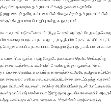
புடன் மீண்டும் காட்டிக் கொள்ளக்கூடிய சூழ்நிலை தோன்றியது. கடந்
்கு பின் ஒருவராக தமிழரசு கட்சிக்குத் தலைமை தாங்கிய
ாஜாவையும் தவிர, கூட்டமைப்பின் சிதைவுக்கும் தமிழரசு கட்சியின்
கும் வேறு யாரை பொறுப்பு என்று கூறமுடியும்?
உள்ளக முரண்பாடுகளினால் சீரழிந்து கொண்டிருக்கும் வேறு எந்தவொர
ல் காணமுடியாது. கடந்த வருட முற்பகுதியில் அந்தக் கட்சியின் புதி
பொதுச் சபையில் நடத்தப்பட்ட தேர்தலும் இதற்கு முக்கியமான காரண
கால வரலாற்றில் முன்னர் ஒருபோதுமே தலைவரை தெரிவு செய்வதற்கு
. தேர்தலை நடத்தினால் கட்சியின் அணிகளுக்குள் முரண்பாடுகள்
ாது என்பதை தெளிவாக உணர்ந்த காரணத்தினாலேயே தமிழரசு கட்சியி
 தலைவரை தெரிவு செய்யும் பாரம்பரியத்தை கடைப்பிடித்து வந்தனர்
மிழரசு கட்சியின் தலைவர் பதவிக்கு அமிர்தலிங்கத்துடன் போட்டிடுவதற்
ாளுமன்ற உறுப்பினர் செல்லையா இராஜதுரை முயன்ற வேளையில் அவருக
ு செல்வநாயகம் ஏகமனதாக அமிர்தலிங்கம் தெரிவாவதற்கு