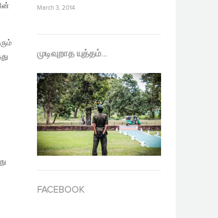
ின்
March 3, 2014
ும்
முடிவுறாத யுத்தம்…
்து
து
FACEBOOK