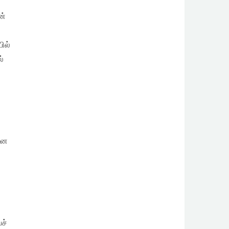
ன்
ில்
்
ான
ச்