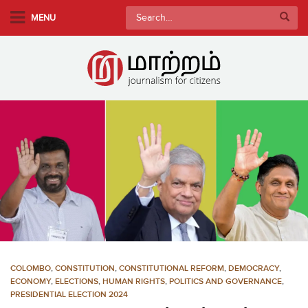
S
Search
MENU
k
for:
i
p
t
o
m
a
i
n
c
o
n
t
e
n
COLOMBO
,
CONSTITUTION
,
CONSTITUTIONAL REFORM
,
DEMOCRACY
,
t
ECONOMY
,
ELECTIONS
,
HUMAN RIGHTS
,
POLITICS AND GOVERNANCE
,
PRESIDENTIAL ELECTION 2024