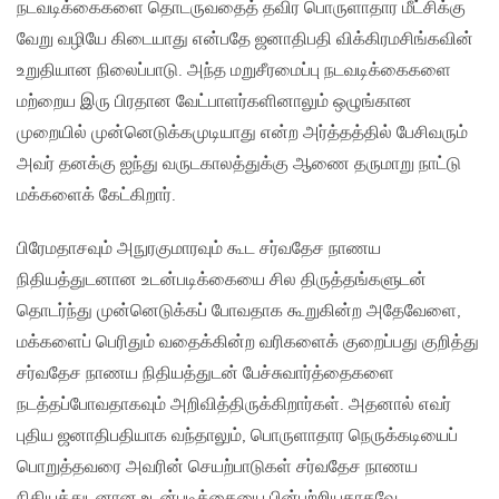
நடவடிக்கைகளை தொடருவதைத் தவிர பொருளாதார மீட்சிக்கு
வேறு வழியே கிடையாது என்பதே ஜனாதிபதி விக்கிரமசிங்கவின்
உறுதியான நிலைப்பாடு. அந்த மறுசீரமைப்பு நடவடிக்கைகளை
மற்றைய இரு பிரதான வேட்பாளர்களினாலும் ஒழுங்கான
முறையில் முன்னெடுக்கமுடியாது என்ற அர்த்தத்தில் பேசிவரும்
அவர் தனக்கு ஐந்து வருடகாலத்துக்கு ஆணை தருமாறு நாட்டு
மக்களைக் கேட்கிறார்.
பிரேமதாசவும் அநுரகுமாரவும் கூட சர்வதேச நாணய
நிதியத்துடனான உடன்படிக்கையை சில திருத்தங்களுடன்
தொடர்ந்து முன்னெடுக்கப் போவதாக கூறுகின்ற அதேவேளை,
மக்களைப் பெரிதும் வதைக்கின்ற வரிகளைக் குறைப்பது குறித்து
சர்வதேச நாணய நிதியத்துடன் பேச்சுவார்த்தைகளை
நடத்தப்போவதாகவும் அறிவித்திருக்கிறார்கள். அதனால் எவர்
புதிய ஜனாதிபதியாக வந்தாலும், பொருளாதார நெருக்கடியைப்
பொறுத்தவரை அவரின் செயற்பாடுகள் சர்வதேச நாணய
நிதியத்துடனான உடன்படிக்கையை பின்பற்றியதாகவே