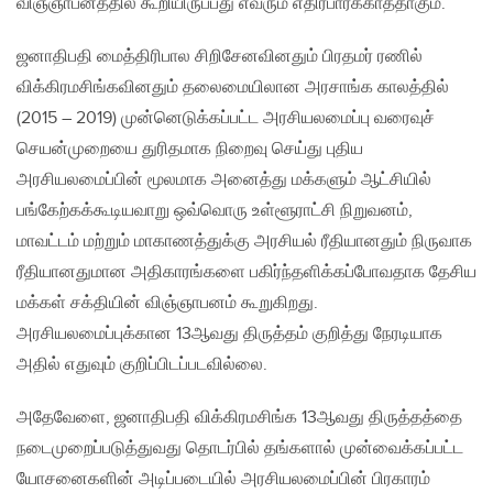
விஞ்ஞாபனத்தில் கூறியிருப்பது எவரும் எதிர்பார்க்காததாகும்.
ஜனாதிபதி மைத்திரிபால சிறிசேனவினதும் பிரதமர் ரணில்
விக்கிரமசிங்கவினதும் தலைமையிலான அரசாங்க காலத்தில்
(2015 – 2019) முன்னெடுக்கப்பட்ட அரசியலமைப்பு வரைவுச்
செயன்முறையை துரிதமாக நிறைவு செய்து புதிய
அரசியலமைப்பின் மூலமாக அனைத்து மக்களும் ஆட்சியில்
பங்கேற்கக்கூடியவாறு ஒவ்வொரு உள்ளூராட்சி நிறுவனம்,
மாவட்டம் மற்றும் மாகாணத்துக்கு அரசியல் ரீதியானதும் நிருவாக
ரீதியானதுமான அதிகாரங்களை பகிர்ந்தளிக்கப்போவதாக தேசிய
மக்கள் சக்தியின் விஞ்ஞாபனம் கூறுகிறது.
அரசியலமைப்புக்கான 13ஆவது திருத்தம் குறித்து நேரடியாக
அதில் எதுவும் குறிப்பிடப்படவில்லை.
அதேவேளை, ஜனாதிபதி விக்கிரமசிங்க 13ஆவது திருத்தத்தை
நடைமுறைப்படுத்துவது தொடர்பில் தங்களால் முன்வைக்கப்பட்ட
யோசனைகளின் அடிப்படையில் அரசியலமைப்பின் பிரகாரம்