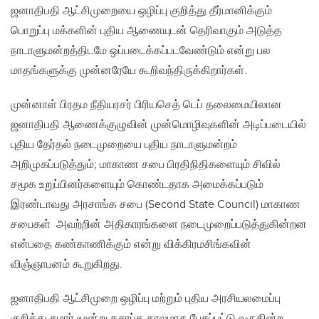
ஜனாதிபதி ஆட்சிமுறையை ஒழிப்பு குறித்து தீர்மானிக்கும்
பொறுப்பு மக்களின் புதிய ஆணையுடன் தெரிவாகும் அடுத்த
நாடாளுமன்றத்திடமே ஒப்படைக்கப்படவேண்டும் என்று பல
மாதங்களுக்கு முன்னரேயே கூறிவந்திருக்கிறார்கள்.
முன்னாள் பிரதம நீதியரசர் பிரியசெத் டெப் தலைமையிலான
ஜனாதிபதி ஆணைக்குழுவின் முன்மொழிவுகளின் அடிப்படையில்
புதிய தேர்தல் நடைமுறையை புதிய நாடாளுமன்றம்
அறிமுகப்படுத்தும்; மாகாண சபை பிரதிநிதிகளையும் சிவில்
சமூக உறுப்பினர்களையும் கொண்டதாக அமைக்கப்படும்
இரண்டாவது அரசாங்க சபை (Second State Council) மாகாண
சபைகள் அவற்றின் அதிகாரங்களை நடைமுறைப்படுத்துகின்றன
என்பதை கண்காணிக்கும் என்று விக்கிரமசிங்கவின்
விஞ்ஞாபனம் கூறுகிறது.
ஜனாதிபதி ஆட்சிமுறை ஒழிப்பு மற்றும் புதிய அரசியலமைப்பு
குறித்து சுமார் மூன்று தசாப்த காலமாக பேசப்பட்டு வருகின்ற