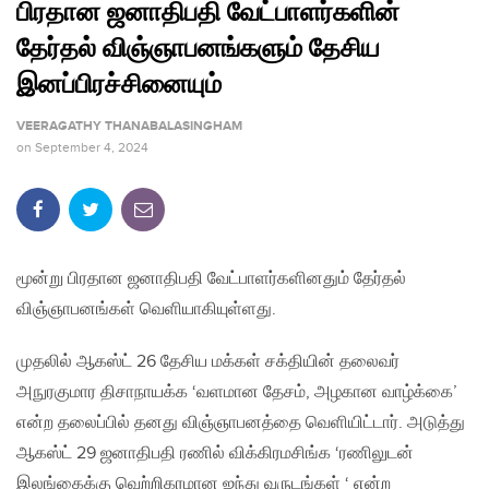
பிரதான ஜனாதிபதி வேட்பாளர்களின்
தேர்தல் விஞ்ஞாபனங்களும் தேசிய
இனப்பிரச்சினையும்
VEERAGATHY THANABALASINGHAM
on
September 4, 2024
மூன்று பிரதான ஜனாதிபதி வேட்பாளர்களினதும் தேர்தல்
விஞ்ஞாபனங்கள் வெளியாகியுள்ளது.
முதலில் ஆகஸ்ட் 26 தேசிய மக்கள் சக்தியின் தலைவர்
அநுரகுமார திசாநாயக்க ‘வளமான தேசம், அழகான வாழ்க்கை’
என்ற தலைப்பில் தனது விஞ்ஞாபனத்தை வெளியிட்டார். அடுத்து
ஆகஸ்ட் 29 ஜனாதிபதி ரணில் விக்கிரமசிங்க ‘ரணிலுடன்
இலங்கைக்கு வெற்றிகரமான ஐந்து வருடங்கள் ‘ என்ற