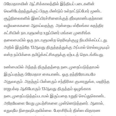
பிரேமதாசவின் ஆட்சிக்காலத்தில் இந்தியப் படைகளின்
வெளியேற்றத்துக்குப் பிறகு மீண்டும் உள்நாட்டுப்போர் மூண்ட
சூழ்நிலைகளில் இனப்பிரச்சினைக்குத் தீர்வுகாண்பதற்கான
வழிவகைகளை ஆராய்வதற்கு அன்றைய ஸ்ரீலங்கா சுதந்திர
கட்சியின் நாடாளுமன்ற உறுப்பினர் மங்கள முனசிங்க
தலைமையில் ஒரு நாடாளுமன்ற தெரிவுக்குழு நியமிக்கப்பட்டது.
அதில் இருந்தே 13ஆவது திருத்தத்துக்கு அப்பால் செல்லமுடியும்
என்ற நம்பிக்கை தமிழ்க்கட்சிகளுக்கு ஏற்படத் தொடங்கியது.
உண்மையில் அந்தத் திருத்தத்தை நடைமுறைப்படுத்தாமல்
இருப்பதற்கு பிரேமதாச கையாண்ட ஒரு தந்திரோபாயமே
அதுவாகும். அதற்குப் பின்னரும் சந்திரிகா குமாரதுங்க, மஹிந்த
ராஜபக்‌ஷ ஆகியோரும் 13ஆவது திருத்தம் ஒழுங்காக
நடைமுறைப்படுத்தப்படாமல் இருப்பதை உறுதி செய்துகொண்ட
அதேவேளை வேறு முயற்சிகளை முன்னெடுத்தனர். ஆனால்,
எதுவுமே நிறைவுபெறவில்லை. பேராசிரியர் திஸ்ஸ விதாரண