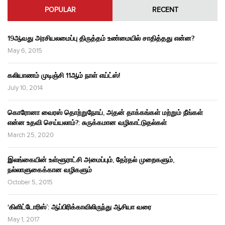
POPULAR
RECENT
19ஆவது அரசியலமைப்பு திருத்தம் உண்மையில் சாதித்தது என்ன?
May 6, 2015
கலியாணம் முடிஞ்சி 11ஆம் நாள் எய்ட்ஸ்!
July 10, 2014
கொரோனா வைரஸ் தொற்றுநோய், அதன் தாக்கங்கள் மற்றும் நீங்கள்
என்ன உதவி செய்யலாம்?: சுருக்கமான வழிகாட்டுதல்கள்
March 25, 2020
இலங்கையின் உள்ளூராட்சி அமைப்பும், தேர்தல் முறைகளும்,
நல்லாளுகைக்கான வழிகளும்
October 5, 2015
‘கிளிட்டோரிஸ்’: ஆப்பிரிக்காவிலிருந்து ஆசியா வரை
May 1, 2017