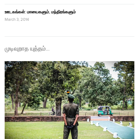
ஊடகங்கள்: மாயைகளும், மந்திரங்களும்
March 3, 2014
முடிவுறாத யுத்தம்…