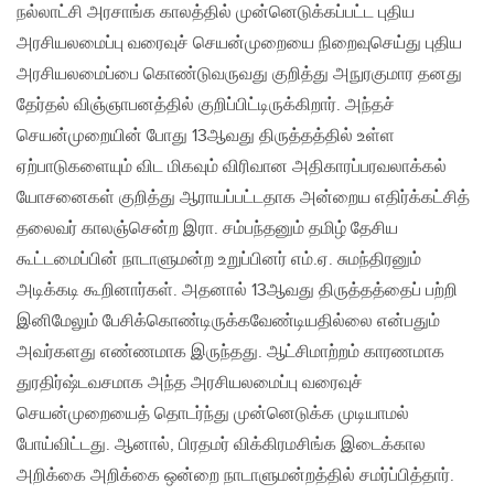
நல்லாட்சி அரசாங்க காலத்தில் முன்னெடுக்கப்பட்ட புதிய
அரசியலமைப்பு வரைவுச் செயன்முறையை நிறைவுசெய்து புதிய
அரசியலமைப்பை கொண்டுவருவது குறித்து அநுரகுமார தனது
தேர்தல் விஞ்ஞாபனத்தில் குறிப்பிட்டிருக்கிறார். அந்தச்
செயன்முறையின் போது 13ஆவது திருத்தத்தில் உள்ள
ஏற்பாடுகளையும் விட மிகவும் விரிவான அதிகாரப்பரவலாக்கல்
யோசனைகள் குறித்து ஆராயப்பட்டதாக அன்றைய எதிர்க்கட்சித்
தலைவர் காலஞ்சென்ற இரா. சம்பந்தனும் தமிழ் தேசிய
கூட்டமைப்பின் நாடாளுமன்ற உறுப்பினர் எம்.ஏ. சுமந்திரனும்
அடிக்கடி கூறினார்கள். அதனால் 13ஆவது திருத்தத்தைப் பற்றி
இனிமேலும் பேசிக்கொண்டிருக்கவேண்டியதில்லை என்பதும்
அவர்களது எண்ணமாக இருந்தது. ஆட்சிமாற்றம் காரணமாக
துரதிர்ஷ்டவசமாக அந்த அரசியலமைப்பு வரைவுச்
செயன்முறையைத் தொடர்ந்து முன்னெடுக்க முடியாமல்
போய்விட்டது. ஆனால், பிரதமர் விக்கிரமசிங்க இடைக்கால
அறிக்கை அறிக்கை ஒன்றை நாடாளுமன்றத்தில் சமர்ப்பித்தார்.