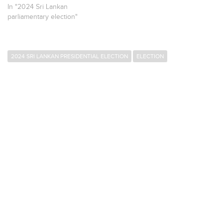
In "2024 Sri Lankan
parliamentary election"
2024 SRI LANKAN PRESIDENTIAL ELECTION
ELECTION