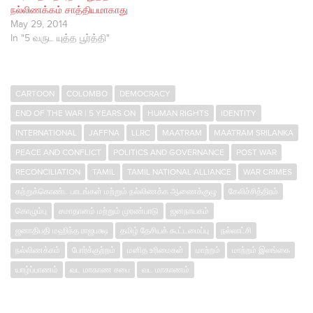
நல்லிணக்கம் சாத்தியமாகாது
May 29, 2014
In "5 வருட யுத்த பூர்த்தி"
CARTOON
COLOMBO
DEMOCRACY
END OF THE WAR | 5 YEARS ON
HUMAN RIGHTS
IDENTITY
INTERNATIONAL
JAFFNA
LLRC
MAATRAM
MAATRAM SRILANKA
PEACE AND CONFLICT
POLITICS AND GOVERNANCE
POST WAR
RECONCILIATION
TAMIL
TAMIL NATIONAL ALLIANCE
WAR CRIMES
கற்றுக்கொண்ட பாடங்கள் மற்றும் நல்லிணக்க ஆணைக்குழு
கேலிச்சித்திரம்
கொழும்பு
சமாதானம் மற்றும் முரண்பாடு
ஜனநாயகம்
ஜனாதிபதி மஹிந்த ராஜபக்ஷ
தமிழ் தேசியக் கூட்டமைப்பு
நல்லாட்சி
நல்லிணக்கம்
போர்க்குற்றம்
மனித உரிமைகள்
மாற்றம்
மாற்றம் இலங்கை
யாழ்ப்பாணம்
வட மாகாண சபை
வட மாகாணம்