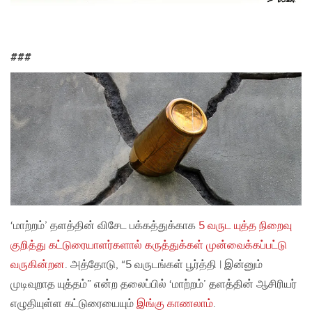
###
‘மாற்றம்’ தளத்தின் விசேட பக்கத்துக்காக
5 வருட யுத்த நிறைவு
குறித்து கட்டுரையாளர்களால் கருத்துக்கள் முன்வைக்கப்பட்டு
வருகின்றன
. அத்தோடு, “5 வருடங்கள் பூர்த்தி | இன்னும்
முடிவுறாத யுத்தம்” என்ற தலைப்பில் ‘மாற்றம்’ தளத்தின் ஆசிரியர்
எழுதியுள்ள கட்டுரையையும்
இங்கு காணலாம்
.