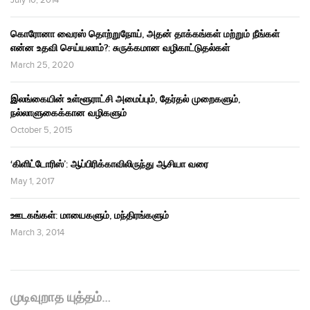
July 10, 2014
கொரோனா வைரஸ் தொற்றுநோய், அதன் தாக்கங்கள் மற்றும் நீங்கள்
என்ன உதவி செய்யலாம்?: சுருக்கமான வழிகாட்டுதல்கள்
March 25, 2020
இலங்கையின் உள்ளூராட்சி அமைப்பும், தேர்தல் முறைகளும்,
நல்லாளுகைக்கான வழிகளும்
October 5, 2015
‘கிளிட்டோரிஸ்’: ஆப்பிரிக்காவிலிருந்து ஆசியா வரை
May 1, 2017
ஊடகங்கள்: மாயைகளும், மந்திரங்களும்
March 3, 2014
முடிவுறாத யுத்தம்…