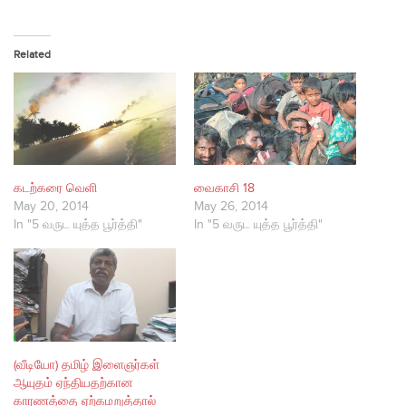
Related
கடற்கரை வெளி
வைகாசி 18
May 20, 2014
May 26, 2014
In "5 வருட யுத்த பூர்த்தி"
In "5 வருட யுத்த பூர்த்தி"
(வீடியோ) தமிழ் இளைஞர்கள்
ஆயுதம் ஏந்தியதற்கான
காரணத்தை ஏற்கமறுத்தால்