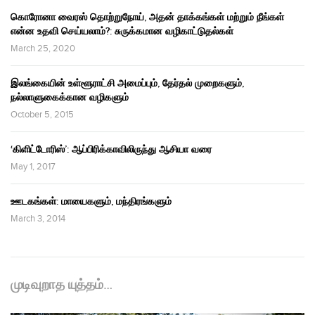
கொரோனா வைரஸ் தொற்றுநோய், அதன் தாக்கங்கள் மற்றும் நீங்கள்
என்ன உதவி செய்யலாம்?: சுருக்கமான வழிகாட்டுதல்கள்
March 25, 2020
இலங்கையின் உள்ளூராட்சி அமைப்பும், தேர்தல் முறைகளும்,
நல்லாளுகைக்கான வழிகளும்
October 5, 2015
‘கிளிட்டோரிஸ்’: ஆப்பிரிக்காவிலிருந்து ஆசியா வரை
May 1, 2017
ஊடகங்கள்: மாயைகளும், மந்திரங்களும்
March 3, 2014
முடிவுறாத யுத்தம்…