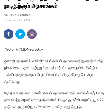
நாடிநிற்கும் அரசாங்கம்
DR. JEHAN PERERA
on
January 28, 2024
Photo, @PMDNewsGov
ஜனாதிபதி ரணில் விக்கிரமசிங்கவின் தலைமைத்துவத்தின் கீழ்
இலங்கை அதன் ஆற்றலுக்கு அப்பாற்பட்ட முறையில் மீண்டும்
முக்கியத்துவத்தைப் பெறத்தொடங்கியிருக்கிறது போன்று
தெரிகிறது.
ஆபிரிக்க நாடான உகண்டாவின் தலைநகர் கம்பாலாவில் தற்போது
நடைபெற்ற அணிசேரா நாடுகளின் 19ஆவது உச்சிமாநாட்டிலும் 77
நாடுகள் குழு மற்றும் சீனாவின் மூன்றாவது தெற்கு