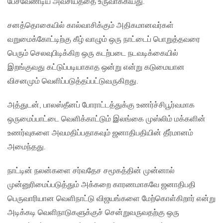
பேசவேண்டிய அவசியத்தை உருவாக்கியது.
சனத்தொகையில் கால்வாசிக்கும் அதிகமானவர்கள்
வறுமைக்கோட்டிற்கு கீழ் வாழும் ஒரு நாட்டைப் பொறுத்தவரை
பெரும் செலவுபிடிக்கிற ஒரு கடற்படை நடவடிக்கையில்
இறங்குவது கட்டுப்படியாகாத ஒன்று என்று கடுமையான
விசனமும் வெளிப்படுத்தப்பட்டுவருகிறது.
அத்துடன், பாலஸ்தீனப் போராட்டத்துக்கு உணர்ச்சிபூர்வமாக
ஒருமைப்பாட்டை வெளிக்காட்டும் இலங்கை முஸ்லிம் மக்களின்
உணர்வுகளை அவமதிப்பதாகவும் ஜனாதிபதியின் தீர்மானம்
அமைந்தது.
நாட்டின் நலன்களை சர்வதேச சமூகத்தின் முன்னால்
முன்னுரிமைப்படுத்தும் அக்கறை காரணமாகவே ஜனாதிபதி
பெருவாரியான வெளிநாட்டு விஜயங்களை மேற்கொள்கிறார் என்று
அடிக்கடி வெளிநாடுகளுக்குச் சென்றுவருவதற்கு ஒரு