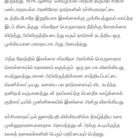
இருந்தது. 1976 ஆண்டு கொழும்பில் பிரதமர் திருமதி சிறிமா
பண்டாரநாயக்க அணிசேரா நாடுகளின் உச்சிமகாநாட்டை
நடத்தியபோதே இறுதியாக இலங்கைக்கு முக்கியத்துவம் வாய்ந்த
இடம் கிடைத்தது. சர்வதேச பொருளாதார நீதிக்கு கோராக்கை
விடுத்து அபிவிருத்தியடைந்து வரும் நாடுகள் நடத்திய ஒரு
முக்கியமான மகாநாடாக அது அமைந்தது.
அந்த நேரத்தில் இலங்கை சர்வதேச அரங்கில் பொருளாதார
கொள்கையில் உதாரணம் வகுக்கும் ஒரு நாடாக விளங்கியது.
சமத்துவத்துடனான அபிவிருத்திக்கான சாத்தியப்பாட்டை
வெளிக்காட்டியது. ஏனைய பல நாடுகளையும் விட உயர்ந்த
தனிநபர் வருமானத்துடன் தரம்வாய்ந்த பௌதீக வாழ்க்கைக்
குறிகாட்டியில் முன்னிலையில் இலங்கை அன்று விளங்கியது.
உச்சிமகாநாட்டில் ஜனாதிபதி விக்கிரமசிங்க நிகழ்த்திய உரை
முன்னுதாரணமானதாக அமைந்ததுடன் அங்கு கூடியிருந்த
உலகத் தலைவர்களின் பெரும் மதிப்பையும் பெற்றது.