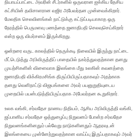
நியாயப்பாட்டை அவரின் சீடர்களில் ஒருவரான ஐக்கிய தேசிய
கட்சியின் தவிசாளரான வஜிர அபேவர்தன முன்வைக்கிறார்.
மேலதிக செலவினங்கள் நாட்டுக்கு கட்டுப்படியாகாத ஒரு
நேரத்தில் பெருமளவு பணத்தை ஜனாதிபதி செலவுசெய்கிறார்
என்ற ஒரு விமர்சனம் இருக்கிறது.
ஒன்றரை வருட காலத்தில் நெருக்கடி நிலையில் இருந்து நாட்டை
மீட்டெடுத்து அபிவிருத்திப் பாதையில் நகர்த்துவதற்கான தனது
முயற்சிகளின் விளைவாக இலங்கை மீது உலகின் கவனத்தை
ஜனாதிபதி விக்கிரமசிங்க திருப்பியிருப்பதாகவும் அதற்காக
தனது வெளிநாட்டு விஜயங்களை அவர் பயனுறுதியுடைய
முறையில் பயன்படுத்தியிருப்பதாக அபேவர்தன கூறுகிறார்.
உலக வங்கி, சர்வதேச நாணய நிதியம், ஆசிய அபிவிருத்தி வங்கி,
ஜப்பானிய சர்வதேச ஒத்துழைப்பு நிறுவனம் போன்ற சர்வதேச
நிறுவனங்களினதும் பல்வேறு நாடுகளினதும் ஆதரவுடன்
இலங்கையை முன்னேற்றுவதற்கான வாய்ப்பு இருப்பதாகவும் அவர்