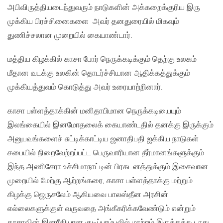
அபிவிருத்தியடைந்துவரும் நாடுகளின் அக்கறைக்குரிய இரு
முக்கிய பிரச்சினைகளை அவர் தனதுரையில் மிகவும்
துணிச்சலான முறையில் கையாண்டார்.
மத்திய கிழக்கில் காசா போர் நெருக்கடிக்கும் தெற்கு உலகம்
மீதான வடக்கு உலகின் தொடர்ச்சியான ஆதிக்கத்துக்கும்
முக்கியத்துவம் கொடுத்து அவர் உரையாற்றினார்.
காசா பள்ளத்தாக்கின் மனிதாபிமான நெருக்கடியையும்
இலங்கையில் இனமோதலைக் கையாண்டதில் தனக்கு இருக்கும்
அனுபவங்களைச் சுட்டிக்காட்டிய ஜனாதிபதி ஐக்கிய நாடுகள்
சபையில் நிறைவேற்றப்பட்ட பெருவாரியான தீர்மானங்களுக்கும்
இந்த அணிசேரா உச்சிமாநாட்டின் பிரகடனத்துக்கும் இசைவான
முறையில் மேற்கு ஆற்றங்கரை, காசா பள்ளத்தாக்கு மற்றும்
கிழக்கு ஜெருசலேம் ஆகியவை பாலஸ்தீன அரசின்
எல்லைகளுக்குள் வருவதை அங்கீகரிக்கவேண்டும் என்றும்
காசாவின் இனரீதியான குடிப்பரம்பலில் மாற்றம் இருக்கக்கூடாது