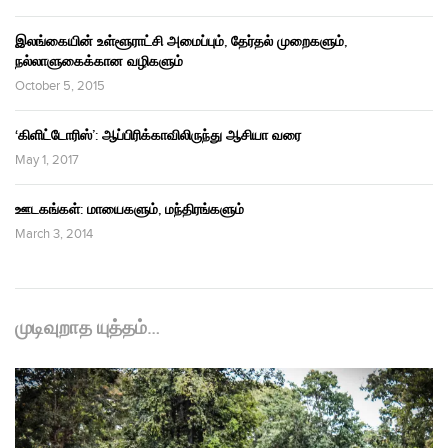
இலங்கையின் உள்ளூராட்சி அமைப்பும், தேர்தல் முறைகளும்,
நல்லாளுகைக்கான வழிகளும்
October 5, 2015
‘கிளிட்டோரிஸ்’: ஆப்பிரிக்காவிலிருந்து ஆசியா வரை
May 1, 2017
ஊடகங்கள்: மாயைகளும், மந்திரங்களும்
March 3, 2014
முடிவுறாத யுத்தம்…