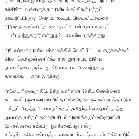
ஏனென்றால், ஜனாதிபதி விக்கிரமசிங்க தனது அரசியல்
தந்திரோபாயங்களுக்கு அரசியல் கட்சிகள் மற்றும்
மக்களிடமிருந்து வெளிவரக்கூடிய பிரதிபலிப்புக்களை
அறிந்துகொள்வதற்கு தனது கட்சியின் தவிசாளரைப்
பயன்படுத்துகிறார் என்று நம்ப வேண்டியிருக்கிறது.
அபேவர்தன அண்மைக்காலத்தில் வெளியிட்ட பல கருத்துக்கள்
அரசாங்கம் முன்னெடுத்த சில ஜனநாயக விரோத
நடவடிக்கைகளுக்கு முன்னோடியாக அமைந்ததை
காணக்கூடியதாக இருந்தது.
நாட்டை நிலையுறுதிப்படுத்துவதற்கான தேசிய கொள்கைக்
கட்டமைப்பு ஒன்றை தயாரித்த பின்னரே தேர்தல்கள் நடத்தப்படும்
என்றும் அடுத்த சில மாதங்களுக்கு தேர்தல் எதையும் நடத்த
முடியாது என்றும் ஜனாதிபதியும் அரசாங்கமும் உள்ளூராட்சி
தேர்தல்களை எவ்வாறு ஒத்திவைப்பது என்று
சிந்தித்துக்கொண்டிருந்த வேளையில் கடந்த வரும் அக்டோபரில்