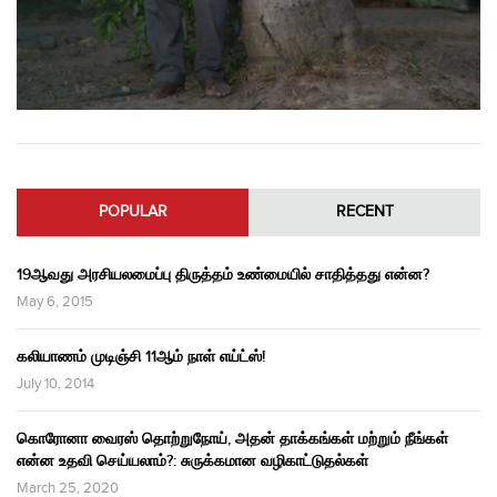
POPULAR
RECENT
19ஆவது அரசியலமைப்பு திருத்தம் உண்மையில் சாதித்தது என்ன?
May 6, 2015
கலியாணம் முடிஞ்சி 11ஆம் நாள் எய்ட்ஸ்!
July 10, 2014
கொரோனா வைரஸ் தொற்றுநோய், அதன் தாக்கங்கள் மற்றும் நீங்கள்
என்ன உதவி செய்யலாம்?: சுருக்கமான வழிகாட்டுதல்கள்
March 25, 2020