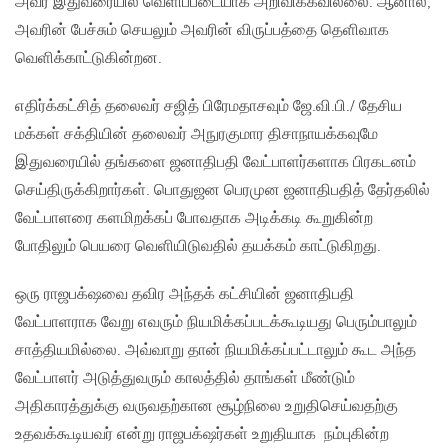
அவர் இதுவரையில் வெளிப்படையாக அறிவிக்கவில்லை. ஆனால்,
அவரின் பேச்சும் செயலும் அவரின் விருப்பத்தை தெளிவாக
வெளிக்காட்டுகின்றன.
எதிர்க்கட்சித் தலைவர் சஜித் பிரேமதாசவும் ஜே.வி.பி./ தேசிய
மக்கள் சக்தியின் தலைவர் அநுரகுமார திசாநாயக்கவுமே
இதுவரையில் தங்களை ஜனாதிபதி வேட்பாளர்களாக பிரகடனம்
செய்திருக்கிறார்கள். பொதுஜன பெரமுன ஜனாதிபதித் தேர்தலில்
வேட்பாளரை களமிறக்கப் போவதாக அடிக்கடி கூறுகின்ற
போதிலும் பெயரை வெளியிடுவதில் தயக்கம் காட்டுகிறது.
ஒரு ராஜபக்‌ஷவை தவிர அந்தக் கட்சியின் ஜனாதிபதி
வேட்பாளராக வேறு எவரும் நியமிக்கப்படக்கூடியது பெரும்பாலும்
சாத்தியமில்லை. அவ்வாறு தான் நியமிக்கப்பட்டாலும் கூட அந்த
வேட்பாளர் அடுத்துவரும் காலத்தில் தாங்கள் மீண்டும்
அதிகாரத்துக்கு வருவதற்கான சூழ்நிலை உறுதிசெய்வதற்கு
உதவக்கூடியவர் என்று ராஜபக்‌ஷர்கள் உறுதியாக நம்புகின்ற