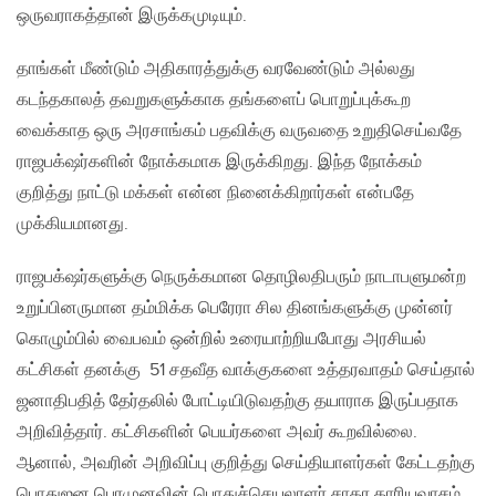
ஒருவராகத்தான் இருக்கமுடியும்.
தாங்கள் மீண்டும் அதிகாரத்துக்கு வரவேண்டும் அல்லது
கடந்தகாலத் தவறுகளுக்காக தங்களைப் பொறுப்புக்கூற
வைக்காத ஒரு அரசாங்கம் பதவிக்கு வருவதை உறுதிசெய்வதே
ராஜபக்‌ஷர்களின் நோக்கமாக இருக்கிறது. இந்த நோக்கம்
குறித்து நாட்டு மக்கள் என்ன நினைக்கிறார்கள் என்பதே
முக்கியமானது.
ராஜபக்‌ஷர்களுக்கு நெருக்கமான தொழிலதிபரும் நாடாபளுமன்ற
உறுப்பினருமான தம்மிக்க பெரேரா சில தினங்களுக்கு முன்னர்
கொழும்பில் வைபவம் ஒன்றில் உரையாற்றியபோது அரசியல்
கட்சிகள் தனக்கு 51 சதவீத வாக்குகளை உத்தரவாதம் செய்தால்
ஜனாதிபதித் தேர்தலில் போட்டியிடுவதற்கு தயாராக இருப்பதாக
அறிவித்தார். கட்சிகளின் பெயர்களை அவர் கூறவில்லை.
ஆனால், அவரின் அறிவிப்பு குறித்து செய்தியாளர்கள் கேட்டதற்கு
பொதுஜன பெரமுனவின் பொதுச்செயலாளர் சாகர காரியவாசம்,